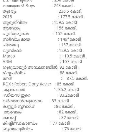
മഞ്ഞുമ്മൽ Boys : 243 കോടി .
തുടരും : 236.5 കോടി.
2018 : 177.5 കോടി.
ആടുജീവിതം : 159.5 കോടി.
ആവേശം : 156 കോടി.
പുലിമുരുകൻ : 152 കോടി.
സർവ്വം മായ : 146*കോടി
പ്രേമലു : 137 കോടി .
ലൂസിഫർ : 129.5 കോടി .
Marco : 110.5 കോടി .
ARM : 107 കോടി.
ഗുരുവായൂർ അമ്പലനടയിൽ: 92 കോടി .
ഭീഷ്മപർവ്വം : 88 കോടി.
നേര് : 87.5 കോടി.
RDX : Robert Dony Xavier : 85 കോടി
കളങ്കാവൽ ' : 85.2 കോടി
ഡീയസ് ഇറെ : 83.2കോടി
വർഷങ്ങൾക്കുശേഷം : 83 കോടി
കണ്ണൂർ സ്ക്വാഡ് : 82 കോടി .
ആവേശം : 82 കോടി .
കുറുപ്പ് : 82 കോടി
കിഷ്കിണ്ഡകാണ്ഡം : 77 കോടി .
ഹൃദയപൂർവ്വം : 76 കോടി