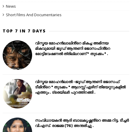
News
Short Films And Documentaries
TOP 7 IN 7 DAYS
വിസ്മയ മോഹൻലാലിൻ്റെ മികച്ച അഭിനയ
മികവുമായി ജൂഡ് ആന്തണി ജോസഫിൻ്റെ
മോട്ടിവേഷണൽ ത്രില്ലറാണ് " തുടക്കം " .
വിസ്മയ മോഹൻലാൽ -ജൂഡ് ആന്തണി ജോസഫ്
ടീമിൻ്റെ " തുടക്കം " ആഗസ്റ്റ് ഏഴിന് തിയേറ്ററുകളിൽ
എത്തും . ട്രെയിലർ പുറത്തിറങ്ങി .
സംവിധായകൻ ആദി ബാലകൃഷ്ണൻ്റെ അമ്മ റിട്ട. ടീച്ചർ
വി.എസ്. രാജമ്മ (76) അന്തരിച്ചു .