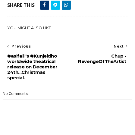
SHARE THIS
YOU MIGHT ALSO LIKE
Previous
Next
#asifali 's #Kunjeldho
Chup -
worldwide theatrical
RevengeOfTheArtist
release on December
24th...Christmas
special.
No Comments: