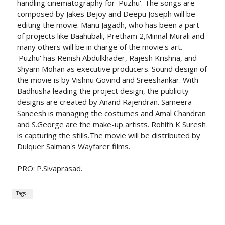
handling cinematography for 'Puzhu'. The songs are
composed by Jakes Bejoy and Deepu Joseph will be
editing the movie. Manu Jagadh, who has been a part
of projects like Baahubali, Pretham 2,Minnal Murali and
many others will be in charge of the movie's art.
'Puzhu' has Renish Abdulkhader, Rajesh Krishna, and
Shyam Mohan as executive producers. Sound design of
the movie is by Vishnu Govind and Sreeshankar. With
Badhusha leading the project design, the publicity
designs are created by Anand Rajendran. Sameera
Saneesh is managing the costumes and Amal Chandran
and S.George are the make-up artists. Rohith K Suresh
is capturing the stills.The movie will be distributed by
Dulquer Salman's Wayfarer films.
PRO: P.Sivaprasad.
Tags :