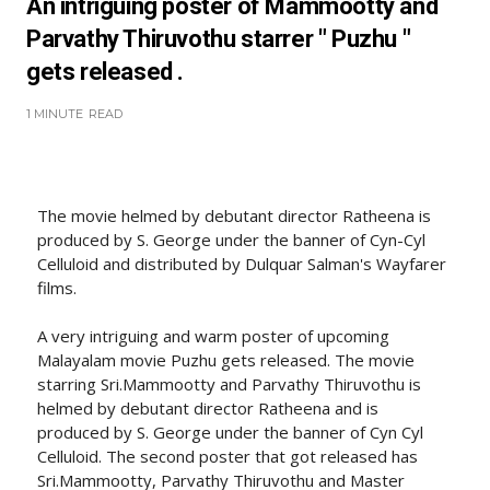
An intriguing poster of Mammootty and
Parvathy Thiruvothu starrer " Puzhu "
gets released .
1 MINUTE
READ
The movie helmed by debutant director Ratheena is
produced by S. George under the banner of Cyn-Cyl
Celluloid and distributed by Dulquar Salman's Wayfarer
films.
A very intriguing and warm poster of upcoming
Malayalam movie Puzhu gets released. The movie
starring Sri.Mammootty and Parvathy Thiruvothu is
helmed by debutant director Ratheena and is
produced by S. George under the banner of Cyn Cyl
Celluloid. The second poster that got released has
Sri.Mammootty, Parvathy Thiruvothu and Master