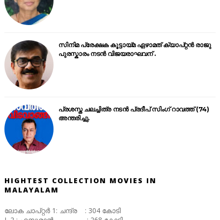
സിനിമ പ്രേക്ഷക കൂട്ടായ്മ ഏഴാമത് ക്യാപ്റ്റൻ രാജു
പുരസ്കാരം നടൻ വിജയരാഘവന് .
പ്രശസ്ത ചലച്ചിത്ര നടൻ പ്രദീപ് സിംഗ് റാവത്ത് (74)
അന്തരിച്ചു.
HIGHTEST COLLECTION MOVIES IN
MALAYALAM
ലോക ചാപ്റ്റർ 1: ചന്ദ്ര : 304 കോടി
L 2 : എമ്പുരാൻ : 268 കോടി