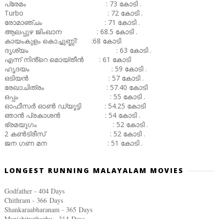
പ്രേമം : 73 കോടി .
Turbo : 72 കോടി .
രോമാഞ്ചം : 71 കോടി .
ആലപ്പുഴ ജിംഖാന : 68.5 കോടി .
കായംകുളം കൊച്ചുണ്ണി' :68 കോടി
ദൃശ്യം : 63 കോടി .
എന്ന് നിൻ്റെ മൊയ്തീൻ : 61 കോടി
ഹൃദയം : 59 കോടി .
ഒടിയൻ : 57 കോടി .
രേഖാചിത്രം : 57.40 കോടി
ഒപ്പം : 55 കോടി .
ഓഫീസർ ഓൺ ഡ്യൂട്ടി : 54.25 കോടി
ഞാൻ പ്രകാശൻ : 54 കോടി .
ഭ്രമയുഗം : 52 കോടി .
2 കൺട്രീസ് : 52 കോടി .
ജന ഗണ മന : 51 കോടി .
LONGEST RUNNING MALAYALAM MOVIES
Godfather - 404 Days
Chithram - 366
Days
Shankaraabharanam - 365
Days
Manichitrathazhu - 314
Days