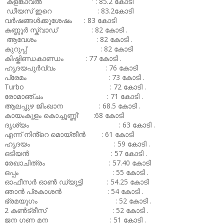
കളങ്കാവൽ ' : 85.2 കോടി
ഡീയസ് ഇറെ : 83.2കോടി
വർഷങ്ങൾക്കുശേഷം : 83 കോടി
കണ്ണൂർ സ്ക്വാഡ് : 82 കോടി .
ആവേശം : 82 കോടി .
കുറുപ്പ് : 82 കോടി
കിഷ്കിണ്ഡകാണ്ഡം : 77 കോടി .
ഹൃദയപൂർവ്വം : 76 കോടി
പ്രേമം : 73 കോടി .
Turbo : 72 കോടി .
രോമാഞ്ചം : 71 കോടി .
ആലപ്പുഴ ജിംഖാന : 68.5 കോടി .
കായംകുളം കൊച്ചുണ്ണി' :68 കോടി
ദൃശ്യം : 63 കോടി .
എന്ന് നിൻ്റെ മൊയ്തീൻ : 61 കോടി
ഹൃദയം : 59 കോടി .
ഒടിയൻ : 57 കോടി .
രേഖാചിത്രം : 57.40 കോടി
ഒപ്പം : 55 കോടി .
ഓഫീസർ ഓൺ ഡ്യൂട്ടി : 54.25 കോടി
ഞാൻ പ്രകാശൻ : 54 കോടി .
ഭ്രമയുഗം : 52 കോടി .
2 കൺട്രീസ് : 52 കോടി .
ജന ഗണ മന : 51 കോടി .