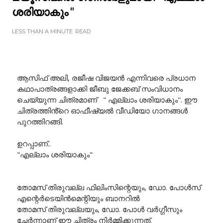
ശരിയാകും "
LESS THAN A MINUTE
READ
ആസിഫ് അലി, രജീഷ വിജയൻ എന്നിവരെ പ്രധാന
കഥാപാത്രങ്ങളാക്കി ജീബു ജേക്കബ് സംവിധാനം
ചെയ്യുന്ന ചിത്രമാണ് " എല്ലാം ശരിയാകും''. ഈ
ചിത്രത്തിൻ്റെ ഓഫീഷ്യൽ വീഡിയോ ഗാനങ്ങൾ
പുറത്തിറങ്ങി.
ഉറപ്പാണ്..
"എല്ലാം ശരിയാകും"
തോമസ് തിരുവല്ല ഫിലിംസിന്റെയും, ഡോ. പോൾസ്
എന്റെർടെയിൻമെന്റിയും ബാനറിൽ
തോമസ് തിരുവല്ലയും, ഡോ. പോൾ വർഗ്ഗീസും
ചേർന്നാണ് ഈ ചിത്രം നിർമ്മിക്കുന്നത്.