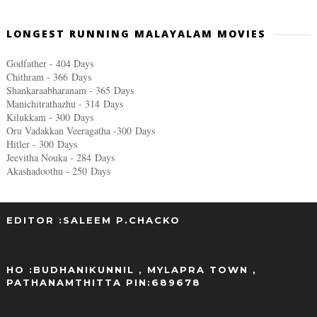
LONGEST RUNNING MALAYALAM MOVIES
Godfather - 404 Days
Chithram - 366
Days
Shankaraabharanam - 365
Days
Manichitrathazhu - 314
Days
Kilukkam - 300
Days
Oru Vadakkan Veeragatha -300
Days
Hitler - 300
Days
Jeevitha Nouka - 284
Days
Akashadoothu - 250
Days
EDITOR :SALEEM P.CHACKO
..
HO :BUDHANIKUNNIL , MYLAPRA TOWN ,
PATHANAMTHITTA PIN:689678