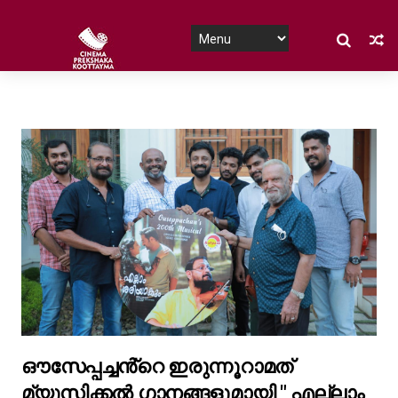
ഔസേപ്പച്ചൻ്റെ ഇരുന്നൂറാമത്
മ്യൂസിക്കൽ ഗാനങ്ങളുമായി " എല്ലാം