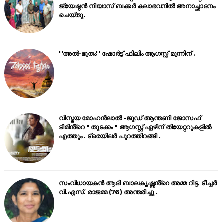
ജ്യേഷ്ഠൻ നിയാസ് ബക്കർ കലാഭവനിൽ അനാച്ഛാദനം
ചെയ്തു.
''അൽ-ഭുതം'' ഷോർട്ട് ഫിലിം ആഗസ്റ്റ് മൂന്നിന് .
വിസ്മയ മോഹൻലാൽ -ജൂഡ് ആന്തണി ജോസഫ്
ടീമിൻ്റെ " തുടക്കം " ആഗസ്റ്റ് ഏഴിന് തിയേറ്ററുകളിൽ
എത്തും . ട്രെയിലർ പുറത്തിറങ്ങി .
സംവിധായകൻ ആദി ബാലകൃഷ്ണൻ്റെ അമ്മ റിട്ട. ടീച്ചർ
വി.എസ്. രാജമ്മ (76) അന്തരിച്ചു .