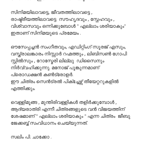
സിനിമയിലാവട്ടെ, ജീവതത്തിലാവട്ടെ ,
രാഷ്ട്രീയത്തിലാവട്ടെ സൗഹൃദവും , സ്നേഹവും ,
വിശ്വാസവും ഒന്നിക്കുബോൾ " എല്ലാം ശരിയാകും''
ഇതാണ് സിനിമയുടെ പ്രമേയം .
ഔസേപ്പച്ചൻ സംഗീതവും, എഡിറ്റിംഗ് സൂരജ് എസും,
വസ്ത്രാലങ്കാരം നിസ്സാർ റഹ്മത്തും , ലിബിസൺ ഗോപി
സ്റ്റിൽസും , റോസ്മേരി ലില്ലു ഡിസൈനും
നിർവ്വഹിക്കുന്നു. മനോജ് പൂങ്കുന്നമാണ്
പ്രൊഡക്ഷൻ കൺട്രോളർ.
ഈ ചിത്രം സെൻട്രൽ പിക്ച്ചേഴ്സ് തീയേറ്ററുകളിൽ
എത്തിക്കും.
വെള്ളിമൂങ്ങ , മുന്തിരിവള്ളികൾ തളിർക്കുമ്പോൾ ,
ആദ്യരാത്രി എന്നീ ചിത്രങ്ങളുടെ വൻ വിജയത്തിന്
ശേഷമാണ് " എല്ലാം ശരിയാകും " എന്ന ചിത്രം ജീബു
ജേക്കബ്ബ് സംവിധാനം ചെയ്യുന്നത്.
സലിം പി. ചാക്കോ .