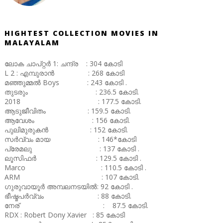
HIGHTEST COLLECTION MOVIES IN
MALAYALAM
ലോക ചാപ്റ്റർ 1: ചന്ദ്ര : 304 കോടി
L 2 : എമ്പുരാൻ : 268 കോടി
മഞ്ഞുമ്മൽ Boys : 243 കോടി .
തുടരും : 236.5 കോടി.
2018 : 177.5 കോടി.
ആടുജീവിതം : 159.5 കോടി.
ആവേശം : 156 കോടി.
പുലിമുരുകൻ : 152 കോടി.
സർവ്വം മായ : 146*കോടി
പ്രേമലു : 137 കോടി .
ലൂസിഫർ : 129.5 കോടി .
Marco : 110.5 കോടി .
ARM : 107 കോടി.
ഗുരുവായൂർ അമ്പലനടയിൽ: 92 കോടി .
ഭീഷ്മപർവ്വം : 88 കോടി.
നേര് : 87.5 കോടി.
RDX : Robert Dony Xavier : 85 കോടി