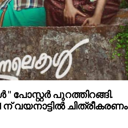
" പോസ്റ്റർ പുറത്തിറങ്ങി.
1ന് വയനാട്ടിൽ ചിത്രീകരണം