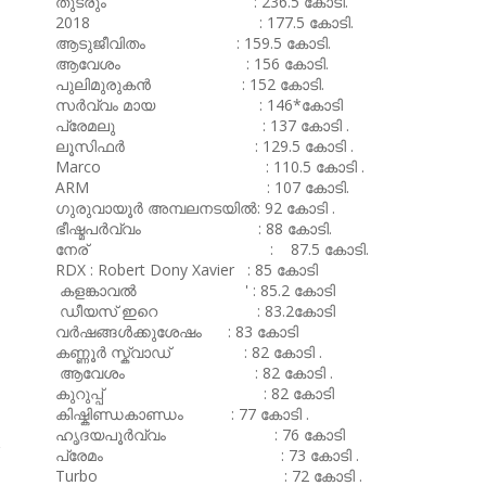
തുടരും : 236.5 കോടി.
2018 : 177.5 കോടി.
ആടുജീവിതം : 159.5 കോടി.
ആവേശം : 156 കോടി.
പുലിമുരുകൻ : 152 കോടി.
സർവ്വം മായ : 146*കോടി
പ്രേമലു : 137 കോടി .
ലൂസിഫർ : 129.5 കോടി .
Marco : 110.5 കോടി .
ARM : 107 കോടി.
ഗുരുവായൂർ അമ്പലനടയിൽ: 92 കോടി .
ഭീഷ്മപർവ്വം : 88 കോടി.
നേര് : 87.5 കോടി.
RDX : Robert Dony Xavier : 85 കോടി
കളങ്കാവൽ ' : 85.2 കോടി
ഡീയസ് ഇറെ : 83.2കോടി
വർഷങ്ങൾക്കുശേഷം : 83 കോടി
കണ്ണൂർ സ്ക്വാഡ് : 82 കോടി .
ആവേശം : 82 കോടി .
കുറുപ്പ് : 82 കോടി
കിഷ്കിണ്ഡകാണ്ഡം : 77 കോടി .
ഹൃദയപൂർവ്വം : 76 കോടി
പ്രേമം : 73 കോടി .
Turbo : 72 കോടി .