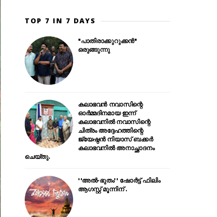
TOP 7 IN 7 DAYS
"പാതിരാക്കുറുക്കൻ"
ഒരുങ്ങുന്നു
കലാഭവൻ നവാസിന്റെ
ഓർമ്മദിനമായ ഇന്ന്
കലാഭവനിൽ നവാസിന്റെ
ചിത്രം അദ്ദേഹത്തിന്റെ
ജ്യേഷ്ഠൻ നിയാസ് ബക്കർ
കലാഭവനിൽ അനാച്ഛാദനം
ചെയ്തു.
''അൽ-ഭുതം'' ഷോർട്ട് ഫിലിം
ആഗസ്റ്റ് മൂന്നിന് .