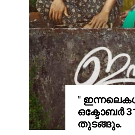
" ഇന്നലെകൾ 
ഒക്ടോബർ 3
തുടങ്ങും.