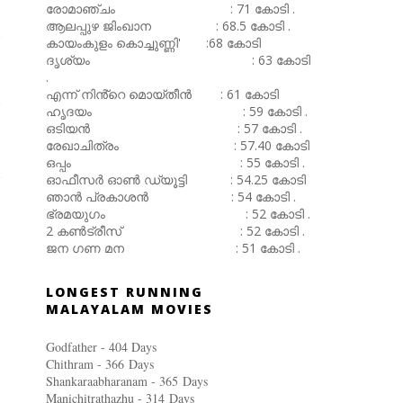
രോമാഞ്ചം : 71 കോടി .
ആലപ്പുഴ ജിംഖാന : 68.5 കോടി .
കായംകുളം കൊച്ചുണ്ണി' :68 കോടി
ദൃശ്യം : 63 കോടി
.
എന്ന് നിൻ്റെ മൊയ്തീൻ : 61 കോടി
ഹൃദയം : 59 കോടി .
ഒടിയൻ : 57 കോടി .
രേഖാചിത്രം : 57.40 കോടി
ഒപ്പം : 55 കോടി .
ഓഫീസർ ഓൺ ഡ്യൂട്ടി : 54.25 കോടി
ഞാൻ പ്രകാശൻ : 54 കോടി .
ഭ്രമയുഗം : 52 കോടി .
2 കൺട്രീസ് : 52 കോടി .
ജന ഗണ മന : 51 കോടി .
LONGEST RUNNING
MALAYALAM MOVIES
Godfather - 404 Days
Chithram - 366
Days
Shankaraabharanam - 365
Days
Manichitrathazhu - 314
Days