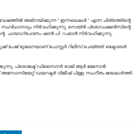
േഷത്തിൽ അഭിനയിക്കുന്ന " ഇന്നലെകൾ " എന്ന ചിത്രത്തിന്റെ
യും സംവിധാനവും നിർവഹിക്കുന്നു. സെയ്ൻ പ്രൊഡക്ഷൻസിന്റെ
ന്റെ ചായാഗ്രഹണം ഷാൻ പി റഹ്മാൻ നിർവഹിക്കുന്നു.
ക്ക്‌ പേജ് മുഖേനയാണ് പോസ്റ്റർ റിലീസ് ചെയ്തത്. ഒക്ടോബർ
ഹിക്കുന്നു. പ്രൊജക്ട് ഡിസൈനർ രാജി ആർ മേനോൻ.
ോസിയേറ്റ് ഡയറക്ടർ വിജീഷ് പിള്ള. സംഗീതം ജയകാർത്തി.