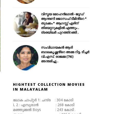
വിസ്മയ മോഹൻലാൽ -ജൂഡ്
ആന്തണി ജോസഫ് ടീമിൻ്റെ "
തുടക്കം " ആഗസ്റ്റ് ഏഴിന്
തിയേറ്ററുകളിൽ എത്തും .
ട്രെയിലർ പുറത്തിറങ്ങി .
സംവിധായകൻ ആദി
ബാലകൃഷ്ണൻ്റെ അമ്മ റിട്ട. ടീച്ചർ
വി.എസ്. രാജമ്മ (76)
അന്തരിച്ചു .
HIGHTEST COLLECTION MOVIES
IN MALAYALAM
ലോക ചാപ്റ്റർ 1: ചന്ദ്ര : 304 കോടി
L 2 : എമ്പുരാൻ : 268 കോടി
മഞ്ഞുമ്മൽ Boys : 243 കോടി .