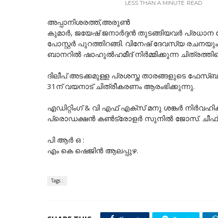
LESS THAN A MINUTE
READ
അപ്പാനിശരത്ത്,അരുൺ
കുമാർ, ജയേഷ് ജനാർദ്ദൻ തുടങ്ങിയവർ പ്രധാന വ
പോസ്റ്റർ പുറത്തിറങ്ങി. വിനേഷ് ദേവസ്യ രചന
ബാനറിൽ ഷാഹുൽഹമീദ് നിർമ്മിക്കുന്ന ചിത്രത്തി
ദിലീപ് അടക്കമുള്ള പ്രശസ്ത താരങ്ങളുടെ ഫേസ്ബു
31ന് വയനാട് ചിത്രീകരണം ആരംഭിക്കുന്നു.
എഡിറ്റിംഗ് & വി എഫ് എക്സ് മനു ശങ്കർ നിർവ
പ്രൊഡക്ഷൻ കൺട്രോളർ സുനിൽ ജോസ്. ചീഫ് അസ
പി ആർ ഒ :
എം കെ ഷെജിൻ ആലപ്പുഴ.
Tags :