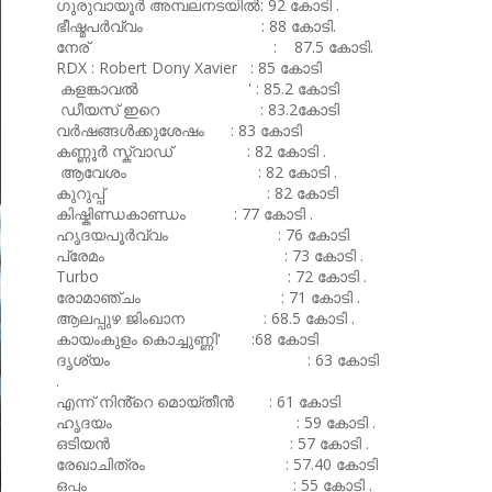
ഗുരുവായൂർ അമ്പലനടയിൽ: 92 കോടി .
ഭീഷ്മപർവ്വം : 88 കോടി.
നേര് : 87.5 കോടി.
RDX : Robert Dony Xavier : 85 കോടി
കളങ്കാവൽ ' : 85.2 കോടി
ഡീയസ് ഇറെ : 83.2കോടി
വർഷങ്ങൾക്കുശേഷം : 83 കോടി
കണ്ണൂർ സ്ക്വാഡ് : 82 കോടി .
ആവേശം : 82 കോടി .
കുറുപ്പ് : 82 കോടി
കിഷ്കിണ്ഡകാണ്ഡം : 77 കോടി .
ഹൃദയപൂർവ്വം : 76 കോടി
പ്രേമം : 73 കോടി .
Turbo : 72 കോടി .
രോമാഞ്ചം : 71 കോടി .
ആലപ്പുഴ ജിംഖാന : 68.5 കോടി .
കായംകുളം കൊച്ചുണ്ണി' :68 കോടി
ദൃശ്യം : 63 കോടി
.
എന്ന് നിൻ്റെ മൊയ്തീൻ : 61 കോടി
ഹൃദയം : 59 കോടി .
ഒടിയൻ : 57 കോടി .
രേഖാചിത്രം : 57.40 കോടി
ഒപ്പം : 55 കോടി .