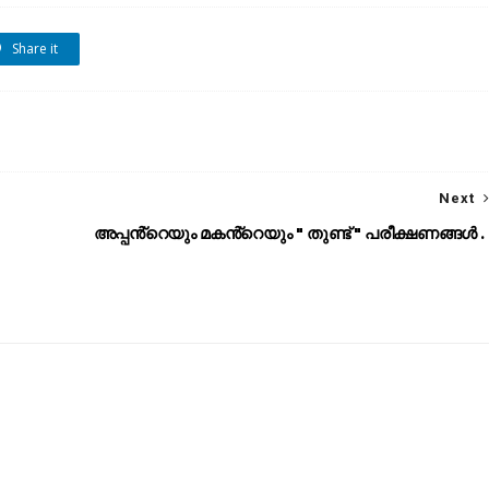
Share it
Next
അപ്പൻ്റെയും മകൻ്റെയും " തുണ്ട് " പരീക്ഷണങ്ങൾ .