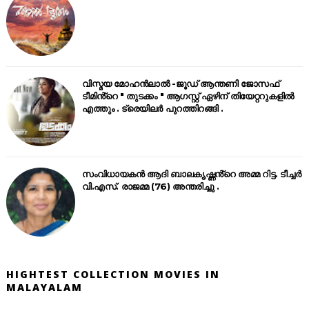
വിസ്മയ മോഹൻലാൽ -ജൂഡ് ആന്തണി ജോസഫ്
ടീമിൻ്റെ " തുടക്കം " ആഗസ്റ്റ് ഏഴിന് തിയേറ്ററുകളിൽ
എത്തും . ട്രെയിലർ പുറത്തിറങ്ങി .
സംവിധായകൻ ആദി ബാലകൃഷ്ണൻ്റെ അമ്മ റിട്ട. ടീച്ചർ
വി.എസ്. രാജമ്മ (76) അന്തരിച്ചു .
HIGHTEST COLLECTION MOVIES IN
MALAYALAM