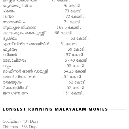
ഹൃദയപൂർവ്വം : 76 കോടി
പ്രേമം : 73 കോടി .
Turbo : 72 കോടി .
രോമാഞ്ചം : 71 കോടി .
ആലപ്പുഴ ജിംഖാന : 68.5 കോടി .
കായംകുളം കൊച്ചുണ്ണി' :68 കോടി
ദൃശ്യം : 63 കോടി .
എന്ന് നിൻ്റെ മൊയ്തീൻ : 61 കോടി
ഹൃദയം : 59 കോടി .
ഒടിയൻ : 57 കോടി .
രേഖാചിത്രം : 57.40 കോടി
ഒപ്പം : 55 കോടി .
ഓഫീസർ ഓൺ ഡ്യൂട്ടി : 54.25 കോടി
ഞാൻ പ്രകാശൻ : 54 കോടി .
ഭ്രമയുഗം : 52 കോടി .
2 കൺട്രീസ് : 52 കോടി .
ജന ഗണ മന : 51 കോടി .
LONGEST RUNNING MALAYALAM MOVIES
Godfather - 404 Days
Chithram - 366
Days