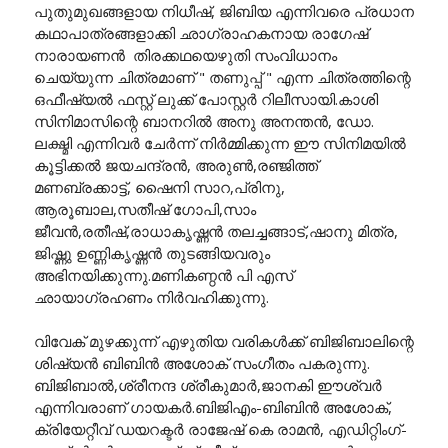
പുതുമുഖങ്ങളായ നിധീഷ്, ജിബിയ എന്നിവരെ പ്രധാന
കഥാപാത്രങ്ങളാക്കി ഛാഗ്രാഹകനായ രാഗേഷ്
നാരായണൻ തിരക്കഥയെഴുതി സംവിധാനം
ചെയ്യുന്ന ചിത്രമാണ് " തണുപ്പ് " എന്ന ചിത്രത്തിന്റെ
ഒഫീഷ്യൽ ഫസ്റ്റ് ലുക്ക് പോസ്റ്റർ റിലീസായി.കാശി
സിനിമാസിന്റെ ബാനറിൽ അനു അനന്തൻ, ഡോ.
ലക്ഷ്മി എന്നിവർ ചേർന്ന് നിർമ്മിക്കുന്ന ഈ സിനിമയിൽ
കൂട്ടിക്കൽ ജയചന്ദ്രൻ, അരുൺ,രഞ്ജിത്ത്
മണബ്രക്കാട്ട്, ഷൈനി സാറ,പ്രിനു,
ആരൂബാല,സതീഷ് ഗോപി,സാം
ജീവൻ,രതീഷ്,രാധാകൃഷ്ണൻ തലച്ചങ്ങാട്,ഷാനു മിത്ര,
ജിഷ്ണു ഉണ്ണികൃഷ്ണൻ തുടങ്ങിയവരും
അഭിനയിക്കുന്നു.മണികണ്ഠൻ പി എസ്
ഛായാഗ്രഹണം നിർവഹിക്കുന്നു.
വിവേക് മുഴക്കുന്ന് എഴുതിയ വരികൾക്ക് ബിജിബാലിന്റെ
ശിഷ്യൻ ബിബിൻ അശോക് സംഗീതം പകരുന്നു.
ബിജിബാൽ,ശ്രീനന്ദ ശ്രീകുമാർ,ജാനകി ഈശ്വർ
എന്നിവരാണ് ഗായകർ.ബിജിഎം-ബിബിൻ അശോക്,
ക്രിയേറ്റീവ് ഡയറക്ടർ രാജേഷ് കെ രാമൻ, എഡിറ്റിംഗ്-