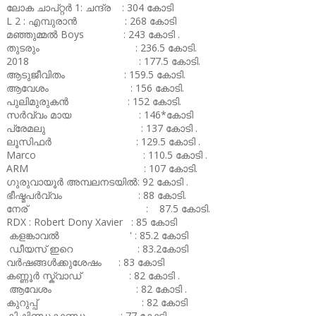
ലോക ചാപ്റ്റർ 1: ചന്ദ്ര : 304 കോടി
L 2 : എമ്പുരാൻ : 268 കോടി
മഞ്ഞുമ്മൽ Boys : 243 കോടി .
തുടരും : 236.5 കോടി.
2018 : 177.5 കോടി.
ആടുജീവിതം : 159.5 കോടി.
ആവേശം : 156 കോടി.
പുലിമുരുകൻ : 152 കോടി.
സർവ്വം മായ : 146*കോടി
പ്രേമലു : 137 കോടി .
ലൂസിഫർ : 129.5 കോടി .
Marco : 110.5 കോടി .
ARM : 107 കോടി.
ഗുരുവായൂർ അമ്പലനടയിൽ: 92 കോടി .
ഭീഷ്മപർവ്വം : 88 കോടി.
നേര് : 87.5 കോടി.
RDX : Robert Dony Xavier : 85 കോടി
കളങ്കാവൽ ' : 85.2 കോടി
ഡീയസ് ഇറെ : 83.2കോടി
വർഷങ്ങൾക്കുശേഷം : 83 കോടി
കണ്ണൂർ സ്ക്വാഡ് : 82 കോടി .
ആവേശം : 82 കോടി .
കുറുപ്പ് : 82 കോടി
കിഷ്കിണ്ഡകാണ്ഡം : 77 കോടി .