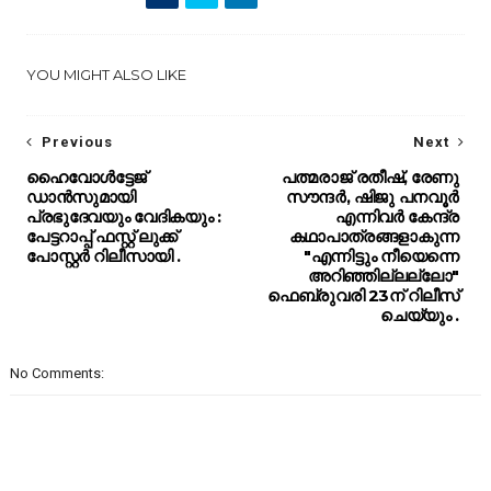
YOU MIGHT ALSO LIKE
Previous
Next
ഹൈവോൾട്ടേജ്
പത്മരാജ് രതീഷ്, രേണു
ഡാൻസുമായി
സൗന്ദർ, ഷിജു പനവൂർ
പ്രഭുദേവയും വേദികയും :
എന്നിവർ കേന്ദ്ര
പേട്ടറാപ്പ് ഫസ്റ്റ് ലുക്ക്
കഥാപാത്രങ്ങളാകുന്ന
പോസ്റ്റർ റിലീസായി .
"എന്നിട്ടും നീയെന്നെ
അറിഞ്ഞില്ലല്ലോ"
ഫെബ്രുവരി 23ന് റിലീസ്
ചെയ്യും .
No Comments: