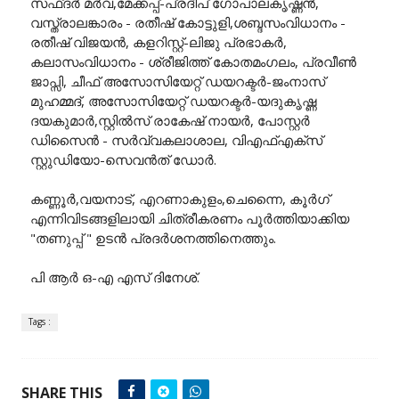
സഫ്ദർ മർവ,മേക്കപ്പ്-പ്രദീപ് ഗോപാലകൃഷ്ണൻ,
വസ്ത്രാലങ്കാരം - രതീഷ് കോട്ടുളി,ശബ്ദസംവിധാനം -
രതീഷ് വിജയൻ, കളറിസ്റ്റ്-ലിജു പ്രഭാകർ,
കലാസംവിധാനം - ശ്രീജിത്ത് കോതമംഗലം, പ്രവീൺ
ജാപ്സി, ചീഫ് അസോസിയേറ്റ് ഡയറക്ടർ-ജംനാസ്
മുഹമ്മദ്, അസോസിയേറ്റ് ഡയറക്ടർ-യദുകൃഷ്ണ
ദയകുമാർ,സ്റ്റിൽസ് രാകേഷ് നായർ, പോസ്റ്റർ
ഡിസൈൻ - സർവ്വകലാശാല, വിഎഫ്എക്സ്
സ്റ്റുഡിയോ-സെവൻത് ഡോർ.
കണ്ണൂർ,വയനാട്, എറണാകുളം,ചെന്നൈ, കൂർഗ്
എന്നിവിടങ്ങളിലായി ചിത്രീകരണം പൂർത്തിയാക്കിയ
"തണുപ്പ് " ഉടൻ പ്രദർശനത്തിനെത്തും.
പി ആർ ഒ-എ എസ് ദിനേശ്.
Tags :
SHARE THIS