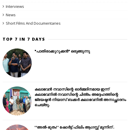
Interviews
News
Short Films And Documentaries
TOP 7 IN 7 DAYS
"പാതിരാക്കുറുക്കൻ" ഒരുങ്ങുന്നു
കലാഭവൻ നവാസിന്റെ ഓർമ്മദിനമായ ഇന്ന്
കലാഭവനിൽ നവാസിന്റെ ചിത്രം അദ്ദേഹത്തിന്റെ
ജ്യേഷ്ഠൻ നിയാസ് ബക്കർ കലാഭവനിൽ അനാച്ഛാദനം
ചെയ്തു.
''അൽ-ഭുതം'' ഷോർട്ട് ഫിലിം ആഗസ്റ്റ് മൂന്നിന് .