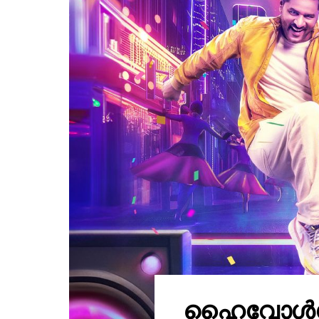
ഹൈവോൾട്ട