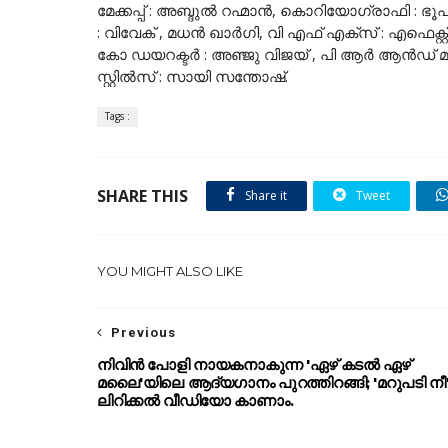
മേക്കപ്പ് : അബ്ദുൽ റഹ്മാൻ, കൊറിയോഗ്രാഫി : ഭൂപതി രാ
: വിവേക് , മധൻ ഖാർഗി, വി എഫ് എക്സ് : എഫെക്റ
കോ ഡയറക്ടർ : അഞ്ജു വിജയ് , പി ആർ ആൻഡ് മാർ
സ്റ്റിൽസ് : സായി സന്തോഷ്.
Tags :
SHARE THIS
Share it
Tweet
YOU MIGHT ALSO LIKE
Previous
നിവിൻ പോളി നായകനാകുന്ന 'ഏഴ് കടൽ ഏഴ്
മലൈ'യിലെ ആദ്യഗാനം പുറത്തിറങ്ങി; 'മറുപടി നീ
ലിറിക്കൽ വീഡിയോ കാണാം.