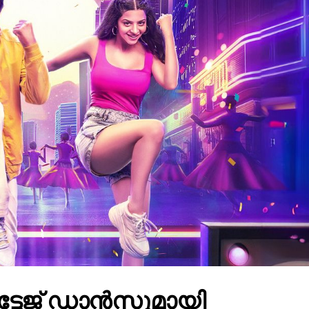
േജ് ഡാൻസുമായി