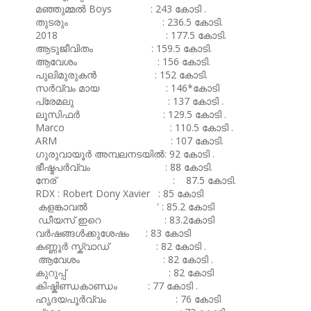
മഞ്ഞുമ്മൽ Boys : 243 കോടി .
,
തുടരും : 236.5 കോടി.
2018 : 177.5 കോടി.
ആടുജീവിതം : 159.5 കോടി.
ആവേശം : 156 കോടി.
പുലിമുരുകൻ : 152 കോടി.
സർവ്വം മായ : 146*കോടി
പ്രേമലു : 137 കോടി .
ലൂസിഫർ : 129.5 കോടി .
Marco : 110.5 കോടി .
ARM : 107 കോടി.
ഗുരുവായൂർ അമ്പലനടയിൽ: 92 കോടി .
ഭീഷ്മപർവ്വം : 88 കോടി.
നേര് : 87.5 കോടി.
RDX : Robert Dony Xavier : 85 കോടി
കളങ്കാവൽ ' : 85.2 കോടി
ഡീയസ് ഇറെ : 83.2കോടി
വർഷങ്ങൾക്കുശേഷം : 83 കോടി
കണ്ണൂർ സ്ക്വാഡ് : 82 കോടി .
ആവേശം : 82 കോടി .
കുറുപ്പ് : 82 കോടി
കിഷ്കിണ്ഡകാണ്ഡം : 77 കോടി .
ഹൃദയപൂർവ്വം : 76 കോടി