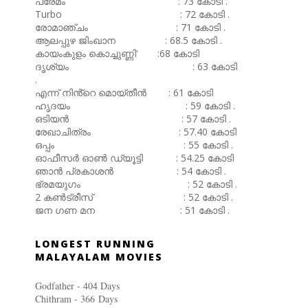
പ്രേമം : 73 കോടി .
Turbo : 72 കോടി .
രോമാഞ്ചം : 71 കോടി .
ആലപ്പുഴ ജിംഖാന : 68.5 കോടി .
കായംകുളം കൊച്ചുണ്ണി' :68 കോടി
ദൃശ്യം : 63 കോടി
.
എന്ന് നിൻ്റെ മൊയ്തീൻ : 61 കോടി
ഹൃദയം : 59 കോടി .
ഒടിയൻ : 57 കോടി .
രേഖാചിത്രം : 57.40 കോടി
ഒപ്പം : 55 കോടി .
ഓഫീസർ ഓൺ ഡ്യൂട്ടി : 54.25 കോടി
ഞാൻ പ്രകാശൻ : 54 കോടി .
ഭ്രമയുഗം : 52 കോടി .
2 കൺട്രീസ് : 52 കോടി .
ജന ഗണ മന : 51 കോടി .
LONGEST RUNNING
MALAYALAM MOVIES
Godfather - 404 Days
Chithram - 366
Days