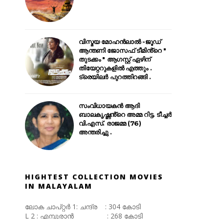
വിസ്മയ മോഹൻലാൽ -ജൂഡ്
ആന്തണി ജോസഫ് ടീമിൻ്റെ "
തുടക്കം " ആഗസ്റ്റ് ഏഴിന്
തിയേറ്ററുകളിൽ എത്തും .
ട്രെയിലർ പുറത്തിറങ്ങി .
സംവിധായകൻ ആദി
ബാലകൃഷ്ണൻ്റെ അമ്മ റിട്ട. ടീച്ചർ
വി.എസ്. രാജമ്മ (76)
അന്തരിച്ചു .
HIGHTEST COLLECTION MOVIES
IN MALAYALAM
ലോക ചാപ്റ്റർ 1: ചന്ദ്ര : 304 കോടി
L 2 : എമ്പുരാൻ : 268 കോടി