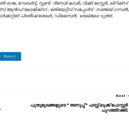
ജ, റോബർട്ട്, സ്റ്റണ്ട് : ദിനേശ് കാശി, വിക്കി മാസ്റ്റർ, ലിറിക്‌സ്
്റ്സ് ആൻഡ് ലോജിക്സ് , ക്രിയേറ്റിവ് സപ്പോർട് : സഞ്ജയ് ഗസൽ
ക്കറ്റിങ് :പ്രതീഷ് ശേഖർ, ഡിസൈൻ : യെല്ലോ ടൂത്ത്,
Share it
Next
പുതുമുഖങ്ങളുടെ " തണുപ്പ് " ഫസ്റ്റ് ലുക്ക് പോസ്റ്റർ
'
പുറത്തിറങ്ങി.