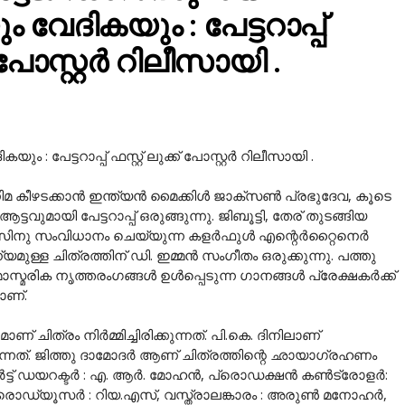
 വേദികയും : പേട്ടറാപ്പ്
ക് പോസ്റ്റർ റിലീസായി .
പേട്ടറാപ്പ് ഫസ്റ്റ് ലുക്ക് പോസ്റ്റർ റിലീസായി .
ിമ കീഴടക്കാൻ ഇന്ത്യൻ മൈക്കിൾ ജാക്‌സൺ പ്രഭുദേവ, കൂടെ
ആട്ടവുമായി പേട്ടറാപ്പ് ഒരുങ്ങുന്നു. ജിബൂട്ടി, തേര് തുടങ്ങിയ
. സിനു സംവിധാനം ചെയ്യുന്ന കളർഫുൾ എന്റെർറ്റൈനെർ
യമുള്ള ചിത്രത്തിന് ഡി. ഇമ്മൻ സംഗീതം ഒരുക്കുന്നു. പത്തു
ാസ്മരിക നൃത്തരംഗങ്ങൾ ഉൾപ്പെടുന്ന ഗാനങ്ങൾ പ്രേക്ഷകർക്ക്
ാണ്.
ിത്രം നിർമ്മിച്ചിരിക്കുന്നത്. പി.കെ. ദിനിലാണ്
്കുന്നത്. ജിത്തു ദാമോദർ ആണ് ചിത്രത്തിന്റെ ഛായാഗ്രഹണം
, ആർട്ട് ഡയറക്ടർ : എ. ആർ. മോഹൻ, പ്രൊഡക്ഷൻ കൺട്രോളർ:
പ്രൊഡ്യൂസർ : റിയ.എസ്, വസ്ത്രാലങ്കാരം : അരുൺ മനോഹർ,