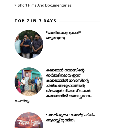
Short Films And Documentaries
TOP 7 IN 7 DAYS
"പാതിരാക്കുറുക്കൻ"
ഒരുങ്ങുന്നു
കലാഭവൻ നവാസിന്റെ
ഓർമ്മദിനമായ ഇന്ന്
കലാഭവനിൽ നവാസിന്റെ
ചിത്രം അദ്ദേഹത്തിന്റെ
ജ്യേഷ്ഠൻ നിയാസ് ബക്കർ
കലാഭവനിൽ അനാച്ഛാദനം
ചെയ്തു.
''അൽ-ഭുതം'' ഷോർട്ട് ഫിലിം
ആഗസ്റ്റ് മൂന്നിന് .