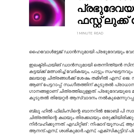
പ്രഭുദേവയും
ഫസ്റ്റ് ലുക്
1 MINUTE
READ
ഹൈവോൾട്ടേജ് ഡാൻസുമായി പ്രഭുദേവയും വേദികയും : 
ഇലക്ട്രിഫയിങ് ഡാൻസുമായി തെന്നിന്ത്യൻ സിന
കട്ടയ്ക്ക് മത്സരിച്ച് വേദികയും, പാട്ടും സംഘട്ടനവും 
മലയാള ചിത്രങ്ങൾക്ക് ശേഷം തമിഴിൽ എസ്. ജെ
ആണ് പേട്ടറാപ്പ്. സംഗീതത്തിന് കൂടുതൽ പ്രാധാന്
ഗാനങ്ങളാണ് ചിത്രത്തിലുള്ളത്. പ്രഭുദേവയുടെ മ
കൂടുതൽ തിയേറ്റർ ആസ്വാദനം നൽകുമെന്നുറപ്പ
ബ്ലൂ ഹിൽ ഫിലിംസിന്റെ ബാനറിൽ ജോബി പി സാമാണ് ച
ചിത്രത്തിന്റെ കഥയും തിരക്കഥയും ഒരുക്കിയിരിക
നിർവഹിക്കുന്നത്. എഡിറ്റിങ് : നിഷാദ് യൂസഫ്
ആനന്ദ്.എസ്, ശശികുമാർ.എസ്, എക്സികുട്ടിവ് 