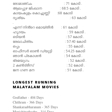
രോമാഞ്ചം : 71 കോടി .
ആലപ്പുഴ ജിംഖാന : 68.5 കോടി .
കായംകുളം കൊച്ചുണ്ണി' :68 കോടി
ദൃശ്യം : 63 കോടി
.
എന്ന് നിൻ്റെ മൊയ്തീൻ : 61 കോടി
ഹൃദയം : 59 കോടി .
ഒടിയൻ : 57 കോടി .
രേഖാചിത്രം : 57.40 കോടി
ഒപ്പം : 55 കോടി .
ഓഫീസർ ഓൺ ഡ്യൂട്ടി : 54.25 കോടി
ഞാൻ പ്രകാശൻ : 54 കോടി .
ഭ്രമയുഗം : 52 കോടി .
2 കൺട്രീസ് : 52 കോടി .
ജന ഗണ മന : 51 കോടി .
LONGEST RUNNING
MALAYALAM MOVIES
Godfather - 404 Days
Chithram - 366
Days
Shankaraabharanam - 365
Days
Manichitrathazhu - 314
Days