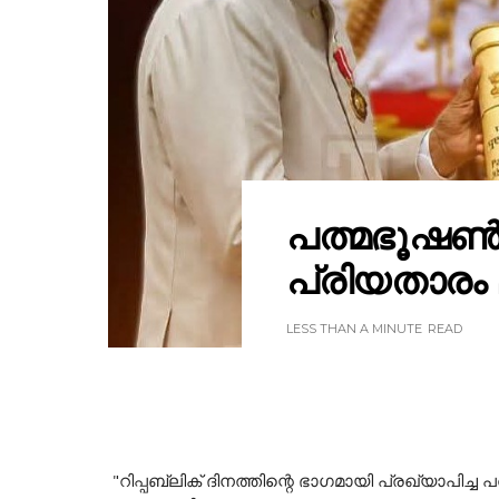
പത്മഭൂഷൺ 
പ്രിയതാരം മമ
LESS THAN A MINUTE
READ
"റിപ്പബ്ലിക് ദിനത്തിന്റെ ഭാഗമായി പ്രഖ്യാപിച്ച