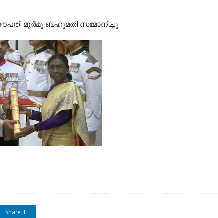
്രൗപതി മുർമു ബഹുമതി സമ്മാനിച്ചു.
Share it