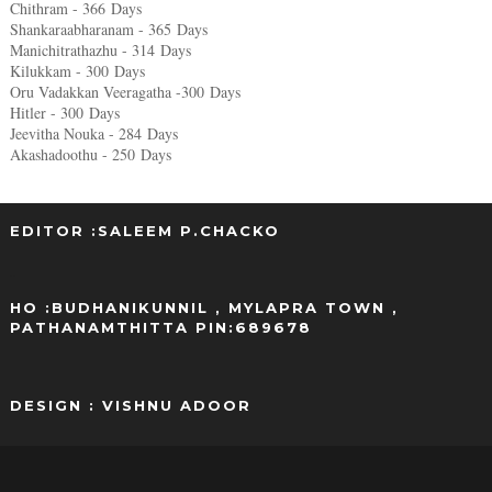
Chithram - 366
Days
Shankaraabharanam - 365
Days
Manichitrathazhu - 314
Days
Kilukkam - 300
Days
Oru Vadakkan Veeragatha -300
Days
Hitler - 300
Days
Jeevitha Nouka - 284
Days
Akashadoothu - 250
Days
EDITOR :SALEEM P.CHACKO
..
HO :BUDHANIKUNNIL , MYLAPRA TOWN ,
PATHANAMTHITTA PIN:689678
DESIGN : VISHNU ADOOR