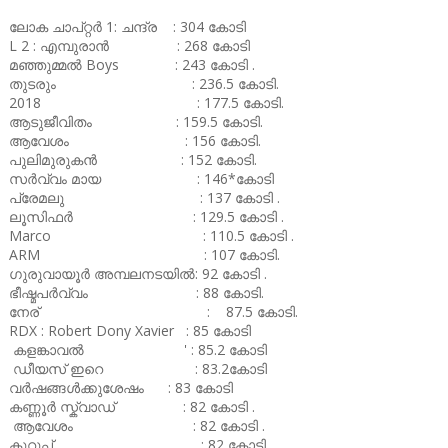
ലോക ചാപ്റ്റർ 1: ചന്ദ്ര : 304 കോടി
L 2 : എമ്പുരാൻ : 268 കോടി
മഞ്ഞുമ്മൽ Boys : 243 കോടി .
തുടരും : 236.5 കോടി.
2018 : 177.5 കോടി.
ആടുജീവിതം : 159.5 കോടി.
ആവേശം : 156 കോടി.
പുലിമുരുകൻ : 152 കോടി.
സർവ്വം മായ : 146*കോടി
പ്രേമലു : 137 കോടി .
ലൂസിഫർ : 129.5 കോടി .
Marco : 110.5 കോടി .
ARM : 107 കോടി.
ഗുരുവായൂർ അമ്പലനടയിൽ: 92 കോടി .
ഭീഷ്മപർവ്വം : 88 കോടി.
നേര് : 87.5 കോടി.
RDX : Robert Dony Xavier : 85 കോടി
കളങ്കാവൽ ' : 85.2 കോടി
ഡീയസ് ഇറെ : 83.2കോടി
വർഷങ്ങൾക്കുശേഷം : 83 കോടി
കണ്ണൂർ സ്ക്വാഡ് : 82 കോടി .
ആവേശം : 82 കോടി .
കുറുപ്പ് : 82 കോടി