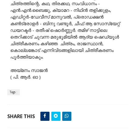
ചിത്രത്തിന്റെ, കഥ, തിരക്കഥ, സംവിധാനം -
എൻ.എൻ.ബൈജു, ക്യാമറ - നിഥിൻ തളിക്കുളം,
എഡിറ്റർ-ഡേവീസ് മാനുവൽ, പ്രൊഡക്ഷൻ
കൺട്രോളർ - ബിനു വണ്ടൂർ, ചീഫ് ആ സോസ്യേറ്റ്
ഡയറക്ടർ - രതീഷ് ഷൊർണ്ണൂർ. തമിഴ് നാട്ടിലെ
തെറിക്കാട് ചുവന്ന മരുഭൂമിയിൽ ആദ്യ ഷെഡ്യൂൾ
ചിത്രീകരണം കഴിഞ്ഞ ചിത്രം, രാജസ്ഥാൻ,
കൊല്ലങ്കോട് എന്നിവിടങ്ങളിലായി ചിത്രീകരണം
പൂർത്തിയാകും.
അയ്മനം സാജൻ
( പി. ആർ. ഓ )
Tags :
SHARE THIS