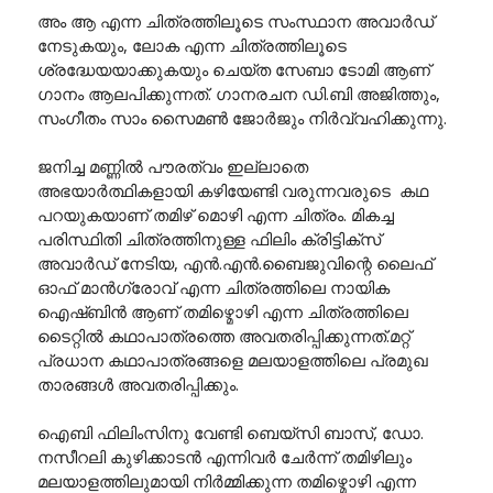
അം ആ എന്ന ചിത്രത്തിലൂടെ സംസ്ഥാന അവാർഡ്
നേടുകയും, ലോക എന്ന ചിത്രത്തിലൂടെ
ശ്രദ്ധേയയാക്കുകയും ചെയ്ത സേബാ ടോമി ആണ്
ഗാനം ആലപിക്കുന്നത്. ഗാനരചന ഡി.ബി അജിത്തും,
സംഗീതം സാം സൈമൺ ജോർജും നിർവ്വഹിക്കുന്നു.
ജനിച്ച മണ്ണിൽ പൗരത്വം ഇല്ലാതെ
അഭയാർത്ഥികളായി കഴിയേണ്ടി വരുന്നവരുടെ കഥ
പറയുകയാണ് തമിഴ് മൊഴി എന്ന ചിത്രം. മികച്ച
പരിസ്ഥിതി ചിത്രത്തിനുള്ള ഫിലിം ക്രിട്ടിക്സ്
അവാർഡ് നേടിയ, എൻ.എൻ.ബൈജുവിന്റെ ലൈഫ്
ഓഫ് മാൻഗ്രോവ് എന്ന ചിത്രത്തിലെ നായിക
ഐഷ്ബിൻ ആണ് തമിഴ്മൊഴി എന്ന ചിത്രത്തിലെ
ടൈറ്റിൽ കഥാപാത്രത്തെ അവതരിപ്പിക്കുന്നത്.മറ്റ്
പ്രധാന കഥാപാത്രങ്ങളെ മലയാളത്തിലെ പ്രമുഖ
താരങ്ങൾ അവതരിപ്പിക്കും.
ഐബി ഫിലിംസിനു വേണ്ടി ബെയ്സി ബാസ്, ഡോ.
നസീറലി കുഴിക്കാടൻ എന്നിവർ ചേർന്ന് തമിഴിലും
മലയാളത്തിലുമായി നിർമ്മിക്കുന്ന തമിഴ്മൊഴി എന്ന