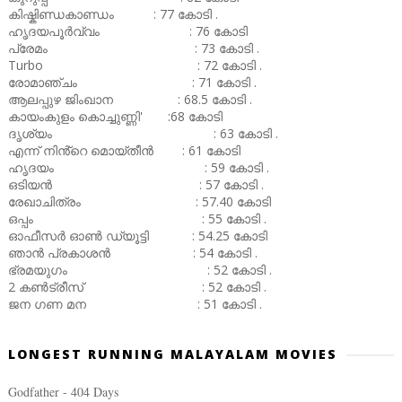
കിഷ്കിണ്ഡകാണ്ഡം : 77 കോടി .
ഹൃദയപൂർവ്വം : 76 കോടി
പ്രേമം : 73 കോടി .
Turbo : 72 കോടി .
രോമാഞ്ചം : 71 കോടി .
ആലപ്പുഴ ജിംഖാന : 68.5 കോടി .
കായംകുളം കൊച്ചുണ്ണി' :68 കോടി
ദൃശ്യം : 63 കോടി .
എന്ന് നിൻ്റെ മൊയ്തീൻ : 61 കോടി
ഹൃദയം : 59 കോടി .
ഒടിയൻ : 57 കോടി .
രേഖാചിത്രം : 57.40 കോടി
ഒപ്പം : 55 കോടി .
ഓഫീസർ ഓൺ ഡ്യൂട്ടി : 54.25 കോടി
ഞാൻ പ്രകാശൻ : 54 കോടി .
ഭ്രമയുഗം : 52 കോടി .
2 കൺട്രീസ് : 52 കോടി .
ജന ഗണ മന : 51 കോടി .
LONGEST RUNNING MALAYALAM MOVIES
Godfather - 404 Days