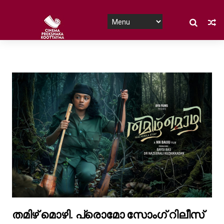
തമിഴ് മൊഴി. പ്രൊമോ സോംഗ് റിലീസ്