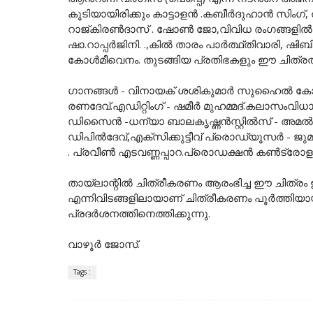
കൂടിയായിരിക്കും കാട്ടാളൻ .കബീർദുഹാൻ സിംഗ
റാജ്കിരൺദാസ് . ഷോൺ ജോ,വിവിധ രംഗങ്ങളിൽ
ഷാ.റാപ്പർജിനി. .,കിൽ താരം പാർത്ഥ്തിവാരി, ഷിബി
കോൾമീവെനം. തുടങ്ങിയ പ്രതിഭകളും ഈ ചിത്രത്
ഗാനങ്ങൾ - വിനായക് ശശികുമാർ സുഹൈൽ കോയ
രണദേവ്.എഡിറ്റിംഗ് - ഷമീർ മുഹമ്മദ്.കലാസംവിധാ
ഡിസൈൻ -ധന്യാ ബാലകൃഷ്ണൻസ്റ്റിൽസ് - അമൽ സ
ഡിപിൽദേവ്,എക്സിക്കുട്ടീവ് പ്രൊഡ്യൂസർ - ജു
. പ്രവീൺ എടവണ്ണപ്പാറ.പ്രൊഡക്ഷൻ കൺട്രോളർ
തായ്ലാന്റിൽ ചിത്രീകരണം ആരംഭിച്ച ഈ ചിത്രം ഇ
എന്നിവിടങ്ങളിലായാണ് ചിത്രീകരണം പൂർത്തിയായി
പ്രദർശനത്തിനെത്തിക്കുന്നു.
വാഴൂർ ജോസ്.
Tags :