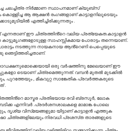
്ച ചലച്ചിത്ര നിർമ്മാണ സ്ഥാപനമാണ് ക്യൂബ്സ്
കൊള്ളിച്ച ആ ആക്ഷൻ രംഗങ്ങളാണ് കാട്ടാളനിലൂടെയും
ുമുടിയിൽ എത്തിച്ചിരിക്കുന്നതും .
്ട് എന്നതാണ് ഈ ചിത്രത്തിൻ്റെ വലിയ പ്രത്യേകത.കാട്ടാളൻ
ാട്ടുമൃഗങ്ങളോടുള്ള സാഹസ്സികമായ പോരാട്ടം തന്നെയാണ്..
ന് പോരാട്ടം നടത്തുന്ന നായകനായ ആൻ്റെണി പെപ്പെയുടെ
 ഞെട്ടിത്തരിച്ചതാണ്.
 പ്രൊഡക്ഷനുമൊക്കെയായി ഒരു വർഷത്തിനു മേലെയാണ് ഈ
പ്പുകളോ ടെയാണ് ചിത്രമെത്തുന്നത്. വമ്പൻ മുതൽ മുടക്കിൽ
ും, പുറത്തേയും , മികവുറ്റ സാങ്കേതിക പ്രവർത്തകരുടെ
് .
്തിൻ്റെ മാസ്മര പ്രതിഭയായ രവി ബ്രസൂർ, ലോക
പടിക്ക എന്നിവർ .പ്രദർശനശാലകളെ മാമാങ്ക പോലെ
ും, ദൃശ്യ വിസ്‌മയങ്ങളുമാ യിട്ടാണ് കാട്ടാളൻ എത്തുക
 ചിത്രങ്ങളിലേയും നിരവധി പ്രശസ്‌ത താരങ്ങളുടെ
ീവിതത്തിന് വലിയ വഴിത്തിരിവു സമ്മാനിക്കുന്ന ചിത്രം