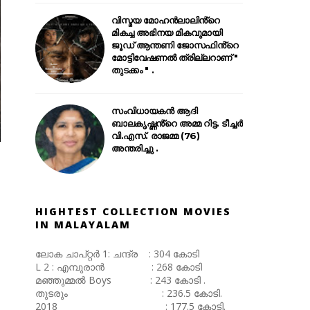
വിസ്മയ മോഹൻലാലിൻ്റെ
മികച്ച അഭിനയ മികവുമായി
ജൂഡ് ആന്തണി ജോസഫിൻ്റെ
മോട്ടിവേഷണൽ ത്രില്ലറാണ് "
തുടക്കം " .
സംവിധായകൻ ആദി
ബാലകൃഷ്ണൻ്റെ അമ്മ റിട്ട. ടീച്ചർ
വി.എസ്. രാജമ്മ (76)
അന്തരിച്ചു .
HIGHTEST COLLECTION MOVIES
IN MALAYALAM
ലോക ചാപ്റ്റർ 1: ചന്ദ്ര : 304 കോടി
L 2 : എമ്പുരാൻ : 268 കോടി
മഞ്ഞുമ്മൽ Boys : 243 കോടി .
തുടരും : 236.5 കോടി.
2018 : 177.5 കോടി.