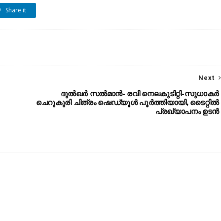
Share it
Next
ദുൽഖർ സൽമാൻ- രവി നെലകുടിറ്റി-സുധാകർ
ചെറുകുരി ചിത്രം ഷെഡ്യൂൾ പൂർത്തിയായി, ടൈറ്റിൽ
പ്രഖ്യാപനം ഉടൻ