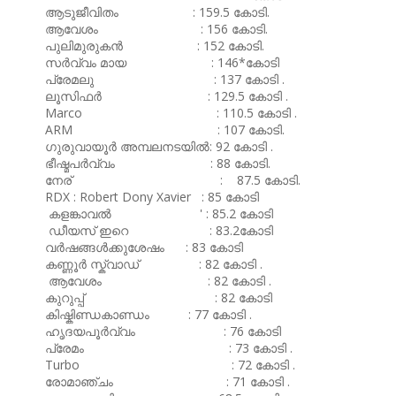
ആടുജീവിതം : 159.5 കോടി.
ആവേശം : 156 കോടി.
പുലിമുരുകൻ : 152 കോടി.
സർവ്വം മായ : 146*കോടി
പ്രേമലു : 137 കോടി .
ലൂസിഫർ : 129.5 കോടി .
Marco : 110.5 കോടി .
ARM : 107 കോടി.
ഗുരുവായൂർ അമ്പലനടയിൽ: 92 കോടി .
ഭീഷ്മപർവ്വം : 88 കോടി.
നേര് : 87.5 കോടി.
RDX : Robert Dony Xavier : 85 കോടി
കളങ്കാവൽ ' : 85.2 കോടി
ഡീയസ് ഇറെ : 83.2കോടി
വർഷങ്ങൾക്കുശേഷം : 83 കോടി
കണ്ണൂർ സ്ക്വാഡ് : 82 കോടി .
ആവേശം : 82 കോടി .
കുറുപ്പ് : 82 കോടി
കിഷ്കിണ്ഡകാണ്ഡം : 77 കോടി .
ഹൃദയപൂർവ്വം : 76 കോടി
പ്രേമം : 73 കോടി .
Turbo : 72 കോടി .
രോമാഞ്ചം : 71 കോടി .