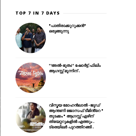
TOP 7 IN 7 DAYS
"പാതിരാക്കുറുക്കൻ"
ഒരുങ്ങുന്നു
''അൽ-ഭുതം'' ഷോർട്ട് ഫിലിം
ആഗസ്റ്റ് മൂന്നിന് .
വിസ്മയ മോഹൻലാൽ -ജൂഡ്
ആന്തണി ജോസഫ് ടീമിൻ്റെ "
തുടക്കം " ആഗസ്റ്റ് ഏഴിന്
തിയേറ്ററുകളിൽ എത്തും .
ട്രെയിലർ പുറത്തിറങ്ങി .