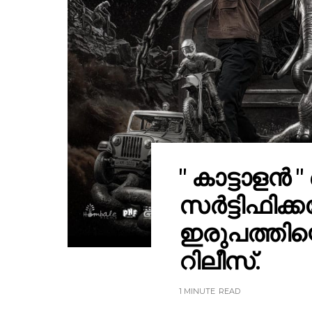
" കാട്ടാള
സർട്ടിഫിക്ക
ഇരുപത്തിയ
റിലീസ്.
1 MINUTE
READ