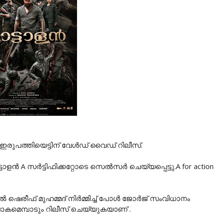
് ഇരുപത്തിയെട്ടിന് വേൾഡ് വൈഡ് റിലീസ്.
ാളൻ A സർട്ടിഫിക്കറ്റോടെ സെൽസർ ചെയ്യപ്പെട്ടു.A for action
രീഫ് മുഹമ്മദ് നിർമ്മിച്ച് പോൾ ജോർജ് സംവിധാനം
ലോകമെമ്പാടും റിലീസ് ചെയ്യുകയാണ് .