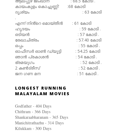
ആലപ്പുഴ ജിംഖാന : 68.5 കോടി .
കായംകുളം കൊച്ചുണ്ണി' :68 കോടി
ദൃശ്യം : 63 കോടി
.
എന്ന് നിൻ്റെ മൊയ്തീൻ : 61 കോടി
ഹൃദയം : 59 കോടി .
ഒടിയൻ : 57 കോടി .
രേഖാചിത്രം : 57.40 കോടി
ഒപ്പം : 55 കോടി .
ഓഫീസർ ഓൺ ഡ്യൂട്ടി : 54.25 കോടി
ഞാൻ പ്രകാശൻ : 54 കോടി .
ഭ്രമയുഗം : 52 കോടി .
2 കൺട്രീസ് : 52 കോടി .
ജന ഗണ മന : 51 കോടി .
LONGEST RUNNING
MALAYALAM MOVIES
Godfather - 404 Days
Chithram - 366
Days
Shankaraabharanam - 365
Days
Manichitrathazhu - 314
Days
Kilukkam - 300
Days