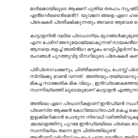
മാർക്കോയിലൂടെ ആക്ഷന് പുതിയ തരംഗം സൃഷ്‌ടിച
എൻ്റെർടൈൻമെൻ്റ് . യുവജന ങ്ങളെ ഏറെ ഹരം 
പ്രേഷകർ പ്രതീക്ഷിക്കുന്നതും അവരെ ആവേശ ക്കൊട
കാട്ടാളനിൽ വലിയ പ്രാധാന്യം മുഗങ്ങൾക്കുമുണ
എന്ന പേരിന് അനുയോജ്യമാകുന്നത് നായകൻ്റെ ക
ആനയെ തളച്ച് അതിൻ്റെ മസ്തകം വെട്ടിപ്പിളർന്
രംഗങ്ങൾ പുറത്തുവിട്ട ടീസറിലൂടെ പ്രേഷകർ കണ്ടു
പ്രീപ്രൊഡക്ഷനും, ചിത്രീകരണവും, പോസ്റ്റ്
സിനിമക്കു വേണ്ടി വന്നത് . അത്രയും തയ്യാറെടു
മികച്ച സാങ്കേതിക മിക വിലും , ഇൻഡ്യക്കകത്തേയ
സാന്നിദ്ധ്യത്തി ലൂടെയുമാണ് കാട്ടാളൻ എത്തുന്നത
അതിലെ ഏറെ പ്രധാനികളാണ് ഇൻഡ്യൻ സംഗീതത
പ്രശസ്‌ത ആക്ഷൻ കോറിയോഗ്രാഫർ കെച്ച കെമ്
ഇളക്കിമറിക്കാൻ പോരുന്ന നിരവധി വഴിത്തിരിവുകള
.മലയാളത്തിനു പുറമേ ഇൻഡ്യയിലെ പ്രബല ഭാഷാ
സാന്നിദ്ധ്യം തന്നെ ഈ ചിത്രത്തിലുണ്ട്.
ആൻ്റണി വർഗീസ് (പെപ്പെ) എന്ന നടൻ്റെ അഭിനയ ജ