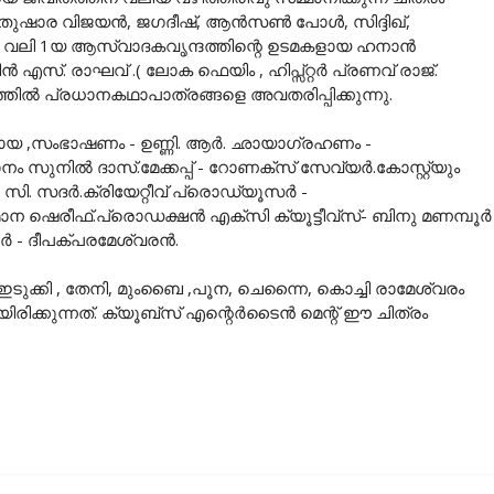
്, തുഷാര വിജയൻ, ജഗദീഷ്, ആൻസൺ പോൾ, സിദ്ദിഖ്,
 വലി 1യ ആസ്വാദകവൃന്ദത്തിന്റെ ഉടമകളായ ഹനാൻ
ൻ എസ്. രാഘവ് .( ലോക ഫെയിം , ഹിപ്സ്റ്റർ പ്രണവ് രാജ്.
തിൽ പ്രധാനകഥാപാത്രങ്ങളെ അവതരിപ്പിക്കുന്നു.
 ,സംഭാഷണം - ഉണ്ണി. ആർ. ഛായാഗ്രഹണം -
നം സുനിൽ ദാസ്.മേക്കപ്പ് - റോണക്സ് സേവ്യർ.കോസ്റ്റ്യും
ി. സദർ.ക്രിയേറ്റീവ് പ്രൊഡ്യൂസർ -
മാന ഷെരീഫ്.പ്രൊഡക്ഷൻ എക്സി ക്യൂട്ടീവ്സ്- ബിനു മണമ്പൂർ
 - ദീപക്പരമേശ്വരൻ.
ടുക്കി , തേനി, മുംബൈ ,പൂന, ചെന്നൈ, കൊച്ചി രാമേശ്വരം
രിക്കുന്നത്. ക്യൂബ്സ് എന്റെർടൈൻ മെന്റ് ഈ ചിത്രം