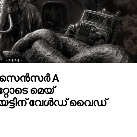
ൻ " സെൻസർ A
റ്റോടെ മെയ്
െട്ടിന് വേൾഡ് വൈഡ്