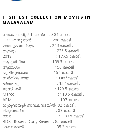
HIGHTEST COLLECTION MOVIES IN
MALAYALAM
ലോക ചാപ്റ്റർ 1: ചന്ദ്ര : 304 കോടി
L 2 : എമ്പുരാൻ : 268 കോടി
മഞ്ഞുമ്മൽ Boys : 243 കോടി .
തുടരും : 236.5 കോടി.
2018 : 177.5 കോടി.
ആടുജീവിതം : 159.5 കോടി.
ആവേശം : 156 കോടി.
പുലിമുരുകൻ : 152 കോടി.
സർവ്വം മായ : 146*കോടി
പ്രേമലു : 137 കോടി .
ലൂസിഫർ : 129.5 കോടി .
Marco : 110.5 കോടി .
ARM : 107 കോടി.
ഗുരുവായൂർ അമ്പലനടയിൽ: 92 കോടി .
ഭീഷ്മപർവ്വം : 88 കോടി.
നേര് : 87.5 കോടി.
RDX : Robert Dony Xavier : 85 കോടി
കളങ്കാവൽ ' : 85.2 കോടി