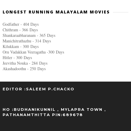
LONGEST RUNNING MALAYALAM MOVIES
Godfather - 404 Days
Chithram - 366
Days
Shankaraabharanam - 365
Days
Manichitrathazhu - 314
Days
Kilukkam - 300
Days
Oru Vadakkan Veeragatha -300
Days
Hitler - 300
Days
Jeevitha Nouka - 284
Days
Akashadoothu - 250
Days
EDITOR :SALEEM P.CHACKO
..
HO :BUDHANIKUNNIL , MYLAPRA TOWN ,
PATHANAMTHITTA PIN:689678