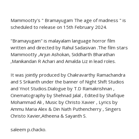
Mammootty's " Bramayugam The age of madness " is
scheduled to release on 15th February 2024.
"Bramayugam" is malayalam language horror film
written and directed by Rahul Sadasivan .The film stars
Mammootty ,Arjun Ashokan, Siddharth Bharathan
,Manikandan R Achari and Amalda Liz in lead roles.
It was jointly produced by Chakravarthy Ramachandra
and S Srikanth under the banner of Night Shift Studios
and Ynot Studios.Dialogue by T.D Ramakrishnan ,
Cinematography by Shehnad Jalal , Edited by Shafique
Mohammad Ali , Music by Christo Xavier , Lyrics by
Ammu Maria Alex & Din Nath Puthencherry , Singers
Christo Xavier,Atheena & Sayanth S.
saleem p.chacko.