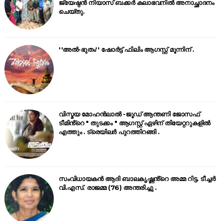
ജ്യേഷ്ഠൻ നിയാസ് ബക്കർ കലാഭവനിൽ അനാച്ഛാദനം
ചെയ്തു.
''അൽ-ഭുതം'' ഷോർട്ട് ഫിലിം ആഗസ്റ്റ് മൂന്നിന് .
വിസ്മയ മോഹൻലാൽ -ജൂഡ് ആന്തണി ജോസഫ്
ടീമിൻ്റെ " തുടക്കം " ആഗസ്റ്റ് ഏഴിന് തിയേറ്ററുകളിൽ
എത്തും . ട്രെയിലർ പുറത്തിറങ്ങി .
സംവിധായകൻ ആദി ബാലകൃഷ്ണൻ്റെ അമ്മ റിട്ട. ടീച്ചർ
വി.എസ്. രാജമ്മ (76) അന്തരിച്ചു .