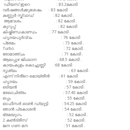
ഡീയസ് ഇറെ : 83.2കോടി
വർഷങ്ങൾക്കുശേഷം : 83 കോടി
കണ്ണൂർ സ്ക്വാഡ് : 82 കോടി .
ആവേശം : 82 കോടി .
കുറുപ്പ് : 82 കോടി
കിഷ്കിണ്ഡകാണ്ഡം : 77 കോടി .
ഹൃദയപൂർവ്വം : 76 കോടി
പ്രേമം : 73 കോടി .
Turbo : 72 കോടി .
രോമാഞ്ചം : 71 കോടി .
ആലപ്പുഴ ജിംഖാന : 68.5 കോടി .
കായംകുളം കൊച്ചുണ്ണി' :68 കോടി
ദൃശ്യം : 63 കോടി .
എന്ന് നിൻ്റെ മൊയ്തീൻ : 61 കോടി
ഹൃദയം : 59 കോടി .
ഒടിയൻ : 57 കോടി .
രേഖാചിത്രം : 57.40 കോടി
ഒപ്പം : 55 കോടി .
ഓഫീസർ ഓൺ ഡ്യൂട്ടി : 54.25 കോടി
ഞാൻ പ്രകാശൻ : 54 കോടി .
ഭ്രമയുഗം : 52 കോടി .
2 കൺട്രീസ് : 52 കോടി .
ജന ഗണ മന : 51 കോടി .