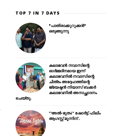
TOP 7 IN 7 DAYS
"പാതിരാക്കുറുക്കൻ"
ഒരുങ്ങുന്നു
കലാഭവൻ നവാസിന്റെ
ഓർമ്മദിനമായ ഇന്ന്
കലാഭവനിൽ നവാസിന്റെ
ചിത്രം അദ്ദേഹത്തിന്റെ
ജ്യേഷ്ഠൻ നിയാസ് ബക്കർ
കലാഭവനിൽ അനാച്ഛാദനം
ചെയ്തു.
ു
''അൽ-ഭുതം'' ഷോർട്ട് ഫിലിം
ആഗസ്റ്റ് മൂന്നിന് .