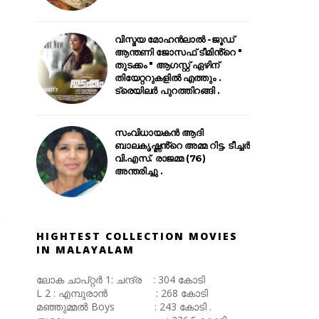
വിസ്മയ മോഹൻലാൽ -ജൂഡ്
ആന്തണി ജോസഫ് ടീമിൻ്റെ "
തുടക്കം " ആഗസ്റ്റ് ഏഴിന്
തിയേറ്ററുകളിൽ എത്തും .
ട്രെയിലർ പുറത്തിറങ്ങി .
സംവിധായകൻ ആദി
ബാലകൃഷ്ണൻ്റെ അമ്മ റിട്ട. ടീച്ചർ
വി.എസ്. രാജമ്മ (76)
അന്തരിച്ചു .
HIGHTEST COLLECTION MOVIES
IN MALAYALAM
ലോക ചാപ്റ്റർ 1: ചന്ദ്ര : 304 കോടി
L 2 : എമ്പുരാൻ : 268 കോടി
മഞ്ഞുമ്മൽ Boys : 243 കോടി .