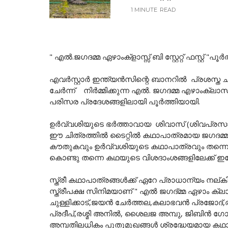
1 MINUTE
READ
" എൽ.ജഗദമ്മ ഏഴാംക്ളാസ്സ് ബി സ്റ്റേറ്റ് ഫസ്റ്റ് "പൂ
എവർസ്റ്റാർ ഇന്ത്യൻസിന്റെ ബാനറിൽ പ്രശസ്ത 
ചേർന്ന് നിർമ്മിക്കുന്ന എൽ. ജഗദമ്മ എഴാംക്ലാസ് ബി
പരിസര പ്രദേശങ്ങളിലായി പൂർത്തിയായി.
ഉർവ്വശിയുടെ ഭർത്താവായ ശിവാസ് (ശിവപ്രസ
ഈ ചിത്രത്തിൽ ടൈറ്റിൽ കഥാപാത്രമായ ജഗദമ്മയ
കൗതുകവും ഉർവ്വശിയുടെ കഥാപാത്രവും തന്
കൊണ്ടു തന്നെ കഥയുടെ വിശദാംശങ്ങളിലേക്ക് ഇപ്
സ്ത്രീ കഥാപാത്രങ്ങൾക്ക് ഏറേ പ്രാധാന്യം നല്ക
സ്ത്രീപക്ഷ സിനിമയാണ് " എൽ ജഗദ്മ്മ ഏഴാം ക്ലാസ്സ് 
ചുള്ളിക്കാട്,ജയൻ ചേർത്തല,കലാഭവൻ പ്രജോദ
പ്രദീപ്,രശ്മി അനിൽ, ശൈലജ അമ്പു, ജിബിൻ ഗോ
അമ്പതിലധികം പുതുമുഖങ്ങൾ ശ്രദ്ധേയമായ കഥ