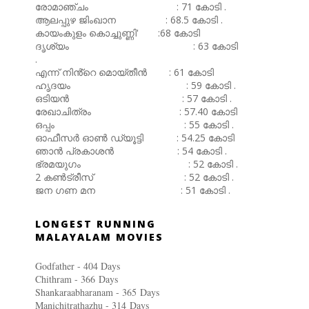
രോമാഞ്ചം : 71 കോടി .
ആലപ്പുഴ ജിംഖാന : 68.5 കോടി .
കായംകുളം കൊച്ചുണ്ണി' :68 കോടി
ദൃശ്യം : 63 കോടി
.
എന്ന് നിൻ്റെ മൊയ്തീൻ : 61 കോടി
ഹൃദയം : 59 കോടി .
ഒടിയൻ : 57 കോടി .
രേഖാചിത്രം : 57.40 കോടി
ഒപ്പം : 55 കോടി .
ഓഫീസർ ഓൺ ഡ്യൂട്ടി : 54.25 കോടി
ഞാൻ പ്രകാശൻ : 54 കോടി .
ഭ്രമയുഗം : 52 കോടി .
2 കൺട്രീസ് : 52 കോടി .
ജന ഗണ മന : 51 കോടി .
LONGEST RUNNING
MALAYALAM MOVIES
Godfather - 404 Days
Chithram - 366
Days
Shankaraabharanam - 365
Days
Manichitrathazhu - 314
Days