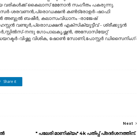
യ വരികൾക്ക് കൈലാസ് മേനോൻ സംഗീതം പകരുന്നു.
ൊഡ്യൂസർ-ശരവണൻ,പ്രൊഡക്ഷൻ കൺട്രോളർ-ഷാഫി
ിവാൻ അബ്ദുൽ ബഷീർ, കലാസംവിധാനം -രാജേഷ്
 ഹസ്സൻ വണ്ടൂർ,പ്രൊഡക്ഷൻ എക്സിക്യൂട്ടീവ് - ശ്രീക്കുട്ടൻ
സ്റ്റിൽസ്-നന്ദു ഗോപാലകൃഷ്ണൻ, അസോസിയേറ്റ്
ഡയറക്ടർ-വിഷ്ണു വിശിക, ഷോൺ സോണി,പോസ്റ്റർ ഡിസൈനിംഗ്-
Share it
Next
ിൽ
" പലേരി മാണിക്യം" 4k പതിപ്പ് പ്രദർശനത്തിന്.