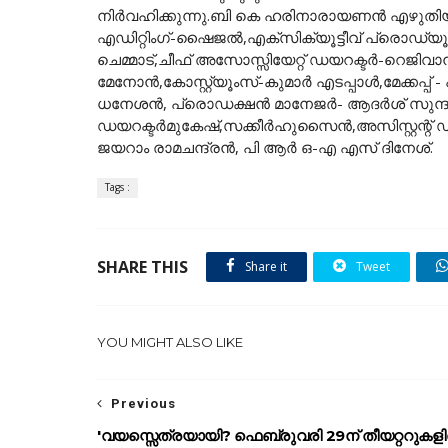
നിർവഹിക്കുന്നു.ബി കെ ഹരിനാരായണൻ എഴുതി
എഡിറ്റിംഗ്-ഷൈജൽ,എക്സിക്യൂട്ടീവ് പ്ര
ചെമ്മാട്,ചീഫ് അസോസ്സിയേറ്റ് ഡയറക്ടർ-റെജ
മേനോൻ,കോസ്റ്റ്യൂംസ്-കുമാർ എടപ്പാൾ,മേക്കപ്പ് -
ധനേശൻ, പ്രൊഡക്ഷൻ മാനേജർ- ആദർശ് സുന്ദർ,
ഡയറക്ടർമുകേഷ്,സക്കീർഹുസൈൻ,അസിസ്റ്റന്റ് 
ജയറാം രാമചന്ദ്രൻ, പി ആർ ഒ-എ എസ് ദിനേശ്.
Tags :
SHARE THIS
Share it
Tweet
YOU MIGHT ALSO LIKE
Previous
'വയസ്സെത്രയായി? ഫെബ്രുവരി 29ന് തീയറ്ററുകള