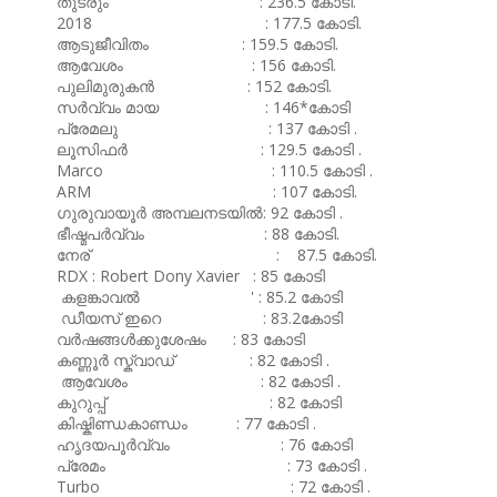
തുടരും : 236.5 കോടി.
2018 : 177.5 കോടി.
ആടുജീവിതം : 159.5 കോടി.
ആവേശം : 156 കോടി.
പുലിമുരുകൻ : 152 കോടി.
സർവ്വം മായ : 146*കോടി
പ്രേമലു : 137 കോടി .
ലൂസിഫർ : 129.5 കോടി .
Marco : 110.5 കോടി .
ARM : 107 കോടി.
ഗുരുവായൂർ അമ്പലനടയിൽ: 92 കോടി .
ഭീഷ്മപർവ്വം : 88 കോടി.
നേര് : 87.5 കോടി.
RDX : Robert Dony Xavier : 85 കോടി
കളങ്കാവൽ ' : 85.2 കോടി
ഡീയസ് ഇറെ : 83.2കോടി
വർഷങ്ങൾക്കുശേഷം : 83 കോടി
കണ്ണൂർ സ്ക്വാഡ് : 82 കോടി .
ആവേശം : 82 കോടി .
കുറുപ്പ് : 82 കോടി
കിഷ്കിണ്ഡകാണ്ഡം : 77 കോടി .
ഹൃദയപൂർവ്വം : 76 കോടി
പ്രേമം : 73 കോടി .
Turbo : 72 കോടി .