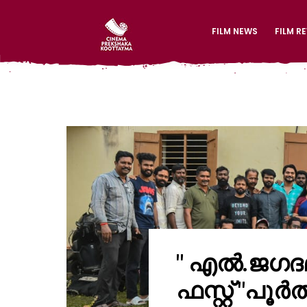
FILM NEWS
FILM R
" എൽ.ജഗദമ്മ 
ഫസ്റ്റ് "പൂർ