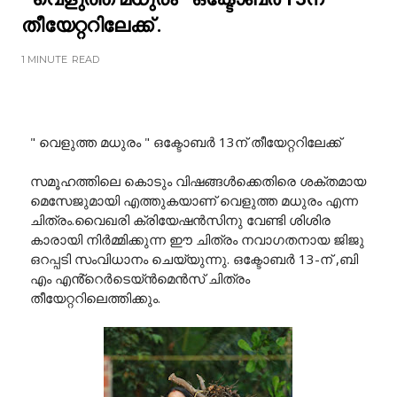
തീയേറ്ററിലേക്ക് .
1 MINUTE
READ
" വെളുത്ത മധുരം " ഒക്ടോബർ 13ന് തീയേറ്ററിലേക്ക്
സമൂഹത്തിലെ കൊടും വിഷങ്ങൾക്കെതിരെ ശക്തമായ
മെസേജുമായി എത്തുകയാണ് വെളുത്ത മധുരം എന്ന
ചിത്രം.വൈഖരി ക്രിയേഷൻസിനു വേണ്ടി ശിശിര
കാരായി നിർമ്മിക്കുന്ന ഈ ചിത്രം നവാഗതനായ ജിജു
ഒറപ്പടി സംവിധാനം ചെയ്യുന്നു. ഒക്ടോബർ 13-ന് ,ബി
എം എൻ്റെർടെയ്ൻമെൻസ് ചിത്രം
തീയേറ്ററിലെത്തിക്കും.