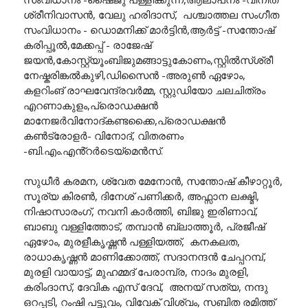
ശ്രീനിവാസൻ, വേലു ഹരിദാസ്, പശ്ചാത്തല സംഗീത
സംവിധാനം - ഡൊമനിക്ക് മാർട്ടിൻ,ആർട്ട് -സന്തോഷ്
കരിപ്പൂൽ,മേക്കപ്പ് - രാജേഷ്
ജയൻ,കോസ്റ്റ്യൂംബിജുമങ്ങാട്ടുകോണം,സ്റ്റിൽസ്ശ്രീ
നേഷ്കരിങ്കൽകുഴി,ഡിസൈൻ -അരുൺ ഏഴോം,
കളറിംങ് രാഘവേന്ദ്രവർമ്മ, സ്റ്റുഡിയോ ചലചിത്രം
എറണാകുളം,പ്രൊഡക്ഷൻ
മാനേജർവിനോദ്കണ്ടക്കൈ,പ്രൊഡക്ഷൻ
കൺട്രോളർ- വിനോദ്, വിതരണം
-ബി.എം.എൻ്റർടെയ്മെൻസ്.
സുധീർ കരമന, ശ്വേത മേനോൻ, സന്തോഷ് കീഴാറ്റൂർ,
സൂര്യ കിരൺ, ദിനേശ് പണിക്കർ, അഫ്സാന ലക്ഷ്മി,
നിഷാസാരംഗ്, നവനി കാർത്തി, ബിജു ഇരിണാവ്,
ബാബു വള്ളിത്തോട്, തമ്പാൻ ബ്ലാത്തൂർ, പ്രജീഷ്
ഏഴോം, മുരളീകൃഷ്ണൻ പള്ളിയത്ത്, കനകലത,
രാധാകൃഷ്ണൻ മാണിക്കോത്ത്, സദാനന്ദൻ ചേപ്പറമ്പ്,
മുരളി വായാട്ട്, മുഹമ്മദ് പേരാമ്പ്ര, നാദം മുരളി,
കരിംദാസ്, ദേവിക എസ് ദേവ്, അനയ് സത്യ, നന്ദു
ഒറപ്പടി, റംഷി പട്ടുവം, വിവേക് വിശ്വം, സബിത രമിത്ത്