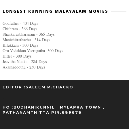
LONGEST RUNNING MALAYALAM MOVIES
Godfather - 404 Days
Chithram - 366
Days
Shankaraabharanam - 365
Days
Manichitrathazhu - 314
Days
Kilukkam - 300
Days
Oru Vadakkan Veeragatha -300
Days
Hitler - 300
Days
Jeevitha Nouka - 284
Days
Akashadoothu - 250
Days
EDITOR :SALEEM P.CHACKO
..
HO :BUDHANIKUNNIL , MYLAPRA TOWN ,
PATHANAMTHITTA PIN:689678