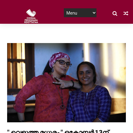
" വെളുത്ത മധുരം " ഒക്ടോബർ 13ന്