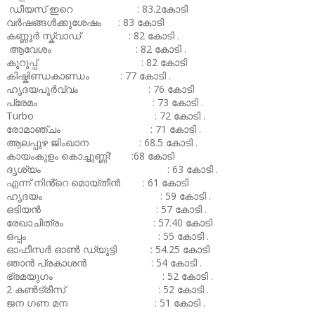
ഡീയസ് ഇറെ : 83.2കോടി
വർഷങ്ങൾക്കുശേഷം : 83 കോടി
കണ്ണൂർ സ്ക്വാഡ് : 82 കോടി .
ആവേശം : 82 കോടി .
കുറുപ്പ് : 82 കോടി
കിഷ്കിണ്ഡകാണ്ഡം : 77 കോടി .
ഹൃദയപൂർവ്വം : 76 കോടി
പ്രേമം : 73 കോടി .
Turbo : 72 കോടി .
രോമാഞ്ചം : 71 കോടി .
ആലപ്പുഴ ജിംഖാന : 68.5 കോടി .
കായംകുളം കൊച്ചുണ്ണി' :68 കോടി
ദൃശ്യം : 63 കോടി .
എന്ന് നിൻ്റെ മൊയ്തീൻ : 61 കോടി
ഹൃദയം : 59 കോടി .
ഒടിയൻ : 57 കോടി .
രേഖാചിത്രം : 57.40 കോടി
ഒപ്പം : 55 കോടി .
ഓഫീസർ ഓൺ ഡ്യൂട്ടി : 54.25 കോടി
ഞാൻ പ്രകാശൻ : 54 കോടി .
ഭ്രമയുഗം : 52 കോടി .
2 കൺട്രീസ് : 52 കോടി .
ജന ഗണ മന : 51 കോടി .