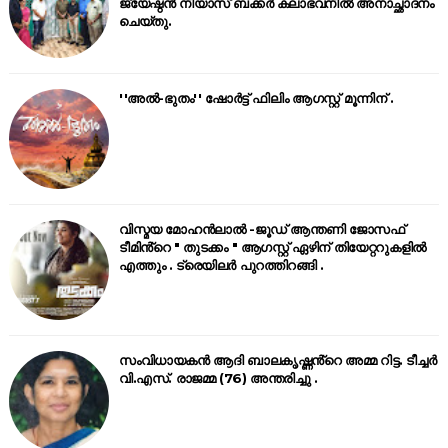
ജ്യേഷ്ഠൻ നിയാസ് ബക്കർ കലാഭവനിൽ അനാച്ഛാദനം
ചെയ്തു.
''അൽ-ഭുതം'' ഷോർട്ട് ഫിലിം ആഗസ്റ്റ് മൂന്നിന് .
വിസ്മയ മോഹൻലാൽ -ജൂഡ് ആന്തണി ജോസഫ്
ടീമിൻ്റെ " തുടക്കം " ആഗസ്റ്റ് ഏഴിന് തിയേറ്ററുകളിൽ
എത്തും . ട്രെയിലർ പുറത്തിറങ്ങി .
സംവിധായകൻ ആദി ബാലകൃഷ്ണൻ്റെ അമ്മ റിട്ട. ടീച്ചർ
വി.എസ്. രാജമ്മ (76) അന്തരിച്ചു .