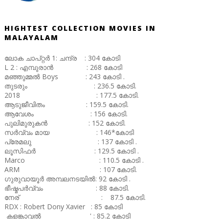
HIGHTEST COLLECTION MOVIES IN
MALAYALAM
ലോക ചാപ്റ്റർ 1: ചന്ദ്ര : 304 കോടി
L 2 : എമ്പുരാൻ : 268 കോടി
മഞ്ഞുമ്മൽ Boys : 243 കോടി .
തുടരും : 236.5 കോടി.
2018 : 177.5 കോടി.
ആടുജീവിതം : 159.5 കോടി.
ആവേശം : 156 കോടി.
പുലിമുരുകൻ : 152 കോടി.
സർവ്വം മായ : 146*കോടി
പ്രേമലു : 137 കോടി .
ലൂസിഫർ : 129.5 കോടി .
Marco : 110.5 കോടി .
ARM : 107 കോടി.
ഗുരുവായൂർ അമ്പലനടയിൽ: 92 കോടി .
ഭീഷ്മപർവ്വം : 88 കോടി.
നേര് : 87.5 കോടി.
RDX : Robert Dony Xavier : 85 കോടി
കളങ്കാവൽ ' : 85.2 കോടി