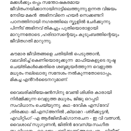
മക്കൾക്കും ഒപ്പം സന്തോഷകരമായ
ജീവിതംനയിക്കാനായിനാട്ടിലെത്തുന്നു.ഉന്നത വിജയം
നേടിയ മകൻ അഭിനവിനെ ഹയർ സെക്കണ്ടറി
പഠനത്തിനായി നഗരത്തിലെ സ്കൂളിൽ ചേർക്കുന്നു.
പിന്നീട് അഭിനവ് തികച്ചും പുതിയൊരാളായി
മാറുന്നതോടെ ,ഹരിദാസന്റെയും കുടുംബത്തിന്റെയും
ജീവിതഗതി മാറുന്നു.
കൗമാര ജീവിതങ്ങളെ ചതിയിൽ പെടുത്താൻ,
വലവിരിച്ച് കെണിയൊരുക്കുന്ന മാഫിയകളുടെ ദുഷ്ട
ചെയ്തികൾക്കെതിരെ ശബ്ദമുയർത്തുന്ന വെളുത്ത
മധുരം നല്ലൊരു സന്ദേശം നൽകുന്നതോടൊപ്പം,
മികച്ച എൻ്റർടൈനറുമാണ്.
വൈഖരിക്രീയേഷൻസിനു വേണ്ടി ശിശിര കാരായി
നിർമ്മിക്കുന്ന വെളുത്ത മധുരം, ജിജു ഒറപ്പടി
സംവിധാനം ചെയ്യുന്നു. കഥ -ദേവിക എസ്.ദേവ്
,തിരക്കഥ -ജി.എസ്.അനിൽ ,ക്യാമറ -ശ്രീക്കുട്ടൻ,
എഡിറ്റിംഗ് -എ ആർജിബീഷ്.ഗാനരചന - ഇ വി വത്സൻ,
വൈശാഖ് സുഗുണൻ, ജിതിൻ ദേവസ്യ.സംഗീത
സംവിധാനം -ഷൈജു പള്ളിക്കുന്ന്,ആലാപനം -വിനീത്