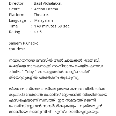
Director : Basil Alchalakkal.
Genre : Action Drama.
Platform : Theatre.
Language : Malayalam
Time : 149 minutes 59 sec.
Rating : 4 / 5 .
Saleem P.Chacko.
cpK desK .
നവാഗതനായ ബേസിൽ അൽ ചാലക്കൽ രാജ് ബി.
ഷെട്ടിയെ നായകനാക്കി സംവിധാനം ചെയ്ത കന്നഡ
ചിത്രം " Toby " മലയാളത്തിൽ ഡബ്ബ് ചെയ്ത്
തിയേറ്ററുകളിൽ പ്രദർശനം തുടരുന്നു.
തീരദേശ കർണാടകയിലെ ഉത്തര കന്നഡ ജില്ലയിലെ
കുംതപ്രദേശത്തെ പോലീസ് സ്റ്റേഷനിൽ നിയമിതനായ
എസ്.ഐയാണ് സമ്പത്ത് . ഈ സമയത്ത് ജെന്നി
പോലീസ് സ്റ്റേഷൻ സന്ദർശിക്കുകയും , വളർത്തച്ഛൻ
ടോബിയെ കാണുന്നില്ല എന്ന് പരാതിപ്പെടുകയും