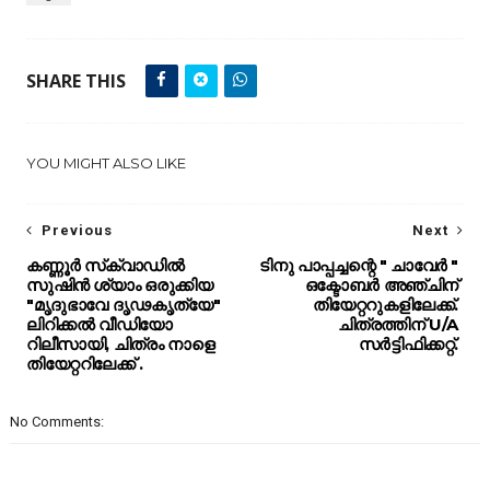
SHARE THIS
YOU MIGHT ALSO LIKE
Previous
Next
കണ്ണൂർ സ്‌ക്വാഡിൽ
ടിനു പാപ്പച്ചന്റെ " ചാവേർ "
സുഷിൻ ശ്യാം ഒരുക്കിയ
ഒക്ടോബർ അഞ്ചിന്
"മൃദുഭാവേ ദൃഢകൃത്യേ"
തിയേറ്ററുകളിലേക്ക്.
ലിറിക്കൽ വീഡിയോ
ചിത്രത്തിന് U/A
റിലീസായി, ചിത്രം നാളെ
സർട്ടിഫിക്കറ്റ്.
തിയേറ്ററിലേക്ക് .
No Comments: