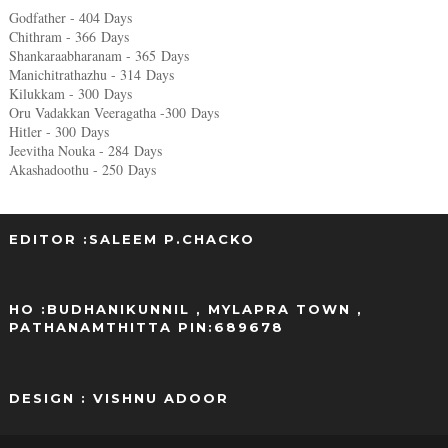
Godfather - 404 Days
Chithram - 366
Days
Shankaraabharanam - 365
Days
Manichitrathazhu - 314
Days
Kilukkam - 300
Days
Oru Vadakkan Veeragatha -300
Days
Hitler - 300
Days
Jeevitha Nouka - 284
Days
Akashadoothu - 250
Days
EDITOR :SALEEM P.CHACKO
..
HO :BUDHANIKUNNIL , MYLAPRA TOWN ,
PATHANAMTHITTA PIN:689678
DESIGN : VISHNU ADOOR