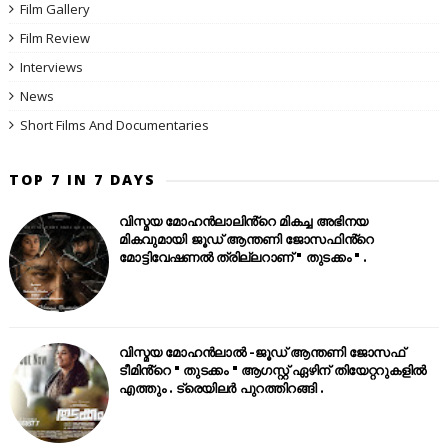
Film Gallery
Film Review
Interviews
News
Short Films And Documentaries
TOP 7 IN 7 DAYS
വിസ്മയ മോഹൻലാലിൻ്റെ മികച്ച അഭിനയ
മികവുമായി ജൂഡ് ആന്തണി ജോസഫിൻ്റെ
മോട്ടിവേഷണൽ ത്രില്ലറാണ് " തുടക്കം " .
വിസ്മയ മോഹൻലാൽ -ജൂഡ് ആന്തണി ജോസഫ്
ടീമിൻ്റെ " തുടക്കം " ആഗസ്റ്റ് ഏഴിന് തിയേറ്ററുകളിൽ
എത്തും . ട്രെയിലർ പുറത്തിറങ്ങി .