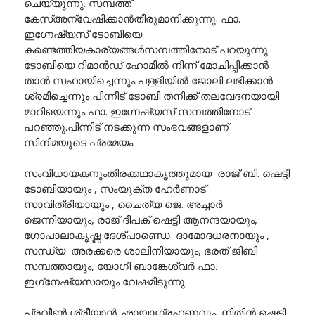
ചെയ്യുന്നു. സമ്പത്ത്
കേസ്അന്വേഷിക്കാൻതീരുമാനിക്കുന്നു. ഫാ.
ഇഗ്നേഷ്യസ് ടോബിയെ
കണ്ടെത്തിയകാര്യങ്ങൾസമ്പത്തിനോട് പറയുന്നു.
ടോബിയെ റിമാൻഡ് ഹോമിൽ നിന്ന് മോചിപ്പിക്കാൻ
താൻ സഹായിച്ചെന്നും പള്ളിയിൽ ജോലി ലഭിക്കാൻ
ശ്രമിച്ചെന്നും പിന്നീട് ടോബി തനിക്ക് തലവേദനയായി
മാറിയെന്നും ഫാ. ഇഗ്നേഷ്യസ് സമ്പത്തിനോട്
പറഞ്ഞു.പിന്നിട് നടക്കുന്ന സംഭവങ്ങളാണ്
സിനിമയുടെ പ്രമേയം.
സംവിധായകനുംതിരക്കഥാകൃത്തുമായ രാജ് ബി. ഷെട്ടി
ടോബിയായും , സംയുക്ത ഹേർണാട്
സാവിത്രിയായും , ചൈത്യ ജെ. അച്ചാർ
ജെന്നിയായും, രാജ് ദീപക് ഷെട്ടി ആനന്ദയായും,
ഗോപാലാകൃഷ്ണ ദേശ്പാണ്ഡെ ദാമോദധരനായും ,
സന്ധ്യ അരക്കരെ ശാലിനിയായും, ഭരത് ജിബി
സമ്പത്തായും, യോഗി ബാങ്കേശ്വർ ഫാ.
ഇഗ്‌നേഷ്യസായും വേഷമിടുന്നു.
പ്രവീൺ ശ്രീയാൻ ഛായാഗ്രഹണവും, നിതിൻ ഷെട്ടി