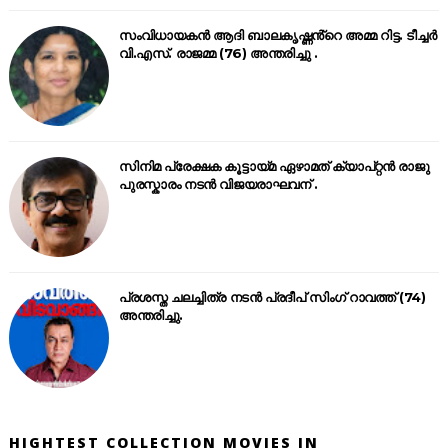
സംവിധായകൻ ആദി ബാലകൃഷ്ണൻ്റെ അമ്മ റിട്ട. ടീച്ചർ
വി.എസ്. രാജമ്മ (76) അന്തരിച്ചു .
സിനിമ പ്രേക്ഷക കൂട്ടായ്മ ഏഴാമത് ക്യാപ്റ്റൻ രാജു
പുരസ്കാരം നടൻ വിജയരാഘവന് .
പ്രശസ്ത ചലച്ചിത്ര നടൻ പ്രദീപ് സിംഗ് റാവത്ത് (74)
അന്തരിച്ചു.
HIGHTEST COLLECTION MOVIES IN