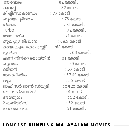
ആവേശം : 82 കോടി .
കുറുപ്പ് : 82 കോടി
കിഷ്കിണ്ഡകാണ്ഡം : 77 കോടി .
ഹൃദയപൂർവ്വം : 76 കോടി
പ്രേമം : 73 കോടി .
Turbo : 72 കോടി .
രോമാഞ്ചം : 71 കോടി .
ആലപ്പുഴ ജിംഖാന : 68.5 കോടി .
കായംകുളം കൊച്ചുണ്ണി' :68 കോടി
ദൃശ്യം : 63 കോടി .
എന്ന് നിൻ്റെ മൊയ്തീൻ : 61 കോടി
ഹൃദയം : 59 കോടി .
ഒടിയൻ : 57 കോടി .
രേഖാചിത്രം : 57.40 കോടി
ഒപ്പം : 55 കോടി .
ഓഫീസർ ഓൺ ഡ്യൂട്ടി : 54.25 കോടി
ഞാൻ പ്രകാശൻ : 54 കോടി .
ഭ്രമയുഗം : 52 കോടി .
2 കൺട്രീസ് : 52 കോടി .
ജന ഗണ മന : 51 കോടി .
LONGEST RUNNING MALAYALAM MOVIES