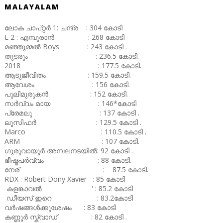
MALAYALAM
ലോക ചാപ്റ്റർ 1: ചന്ദ്ര : 304 കോടി
L 2 : എമ്പുരാൻ : 268 കോടി
മഞ്ഞുമ്മൽ Boys : 243 കോടി .
തുടരും : 236.5 കോടി.
2018 : 177.5 കോടി.
ആടുജീവിതം : 159.5 കോടി.
ആവേശം : 156 കോടി.
പുലിമുരുകൻ : 152 കോടി.
സർവ്വം മായ : 146*കോടി
പ്രേമലു : 137 കോടി .
ലൂസിഫർ : 129.5 കോടി .
Marco : 110.5 കോടി .
ARM : 107 കോടി.
ഗുരുവായൂർ അമ്പലനടയിൽ: 92 കോടി .
ഭീഷ്മപർവ്വം : 88 കോടി.
നേര് : 87.5 കോടി.
RDX : Robert Dony Xavier : 85 കോടി
കളങ്കാവൽ ' : 85.2 കോടി
ഡീയസ് ഇറെ : 83.2കോടി
വർഷങ്ങൾക്കുശേഷം : 83 കോടി
കണ്ണൂർ സ്ക്വാഡ് : 82 കോടി .