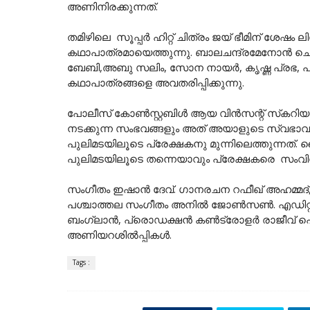
അണിനിരക്കുന്നത്.
തമിഴിലെ സൂപ്പർ ഹിറ്റ്‌ ചിത്രം ജയ് ഭീമിന് ശ
കഥാപാത്രമായെത്തുന്നു. ബാലചന്ദ്രമേനോൻ ചെ
ബേബി,അബു സലിം, സോന നായർ, കൃഷ്ണ പ്രഭ, പൗള
കഥാപാത്രങ്ങളെ അവതരിപ്പിക്കുന്നു.
പോലീസ് കോൺസ്റ്റബിൾ ആയ വിൻസന്റ് സ്‌കറിയു
നടക്കുന്ന സംഭവങ്ങളും അത് അയാളുടെ സ്വഭാവത്ത
പുലിമടയിലൂടെ പ്രേക്ഷകനു മുന്നിലെത്തുന്നത്. ട
പുലിമടയിലൂടെ തന്നെയാവും പ്രേക്ഷകരെ സ
സംഗീതം ഇഷാൻ ദേവ്. ഗാനരചന റഫീഖ് അഹമ്മദ്,
പശ്ചാത്തല സംഗീതം അനിൽ ജോൺസൺ. എഡിറ
ബംഗ്ലാൻ, പ്രൊഡക്ഷൻ കൺട്രോളർ രാജീവ് പെരുമ
അണിയറശിൽപ്പികൾ.
Tags :