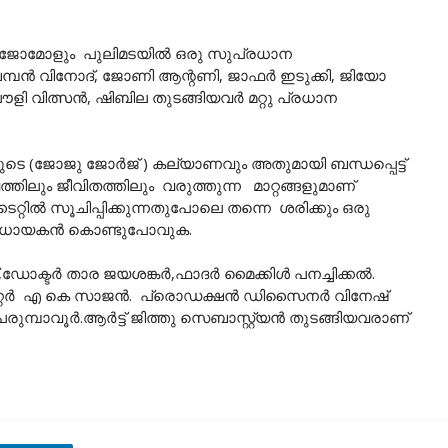
േഷം ലിജോമോളും പുലിമടയിൽ ഒരു സുപ്രധാന
മ്പൻ വിനോദ്, ജോണി ആന്റണി, ജാഫർ ഇടുക്കി, ജിയോ
ി വിത്സൻ, ഷിബില തുടങ്ങിയവർ മറ്റു പ്രധാന
ടെ (ജോജു ജോർജ് ) കല്യാണവും അതുമായി ബന്ധപ്പെട്ട്
ിലും ജീവിതത്തിലും വരുത്തുന്ന മാറ്റങ്ങളുമാണ്
ൈറ്റിൽ സൂചിപ്പിക്കുന്നതുപോലെ തന്നെ ശരിക്കും ഒരു
ംവിധായകൻ കൊണ്ടുപോവുക.
ഡോക്ടർ താര ജയശങ്കർ,ഫാദർ മൈക്കിൾ പനച്ചിക്കൽ.
്റർ എ കെ സാജൻ. പ്രൊഡക്ഷൻ ഡിസൈനർ വിനേഷ്
്പാവൂർ.ആർട്ട്‌ ജിത്തു സെബാസ്റ്റ്യൻ തുടങ്ങിയവരാണ്