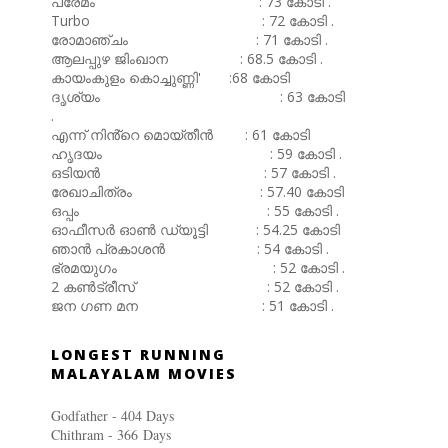
പ്രേമം : 73 കോടി .
Turbo : 72 കോടി .
രോമാഞ്ചം : 71 കോടി .
ആലപ്പുഴ ജിംഖാന : 68.5 കോടി .
കായംകുളം കൊച്ചുണ്ണി' :68 കോടി
ദൃശ്യം : 63 കോടി
.
എന്ന് നിൻ്റെ മൊയ്തീൻ : 61 കോടി
ഹൃദയം : 59 കോടി .
ഒടിയൻ : 57 കോടി .
രേഖാചിത്രം : 57.40 കോടി
ഒപ്പം : 55 കോടി .
ഓഫീസർ ഓൺ ഡ്യൂട്ടി : 54.25 കോടി
ഞാൻ പ്രകാശൻ : 54 കോടി .
ഭ്രമയുഗം : 52 കോടി .
2 കൺട്രീസ് : 52 കോടി .
ജന ഗണ മന : 51 കോടി .
LONGEST RUNNING
MALAYALAM MOVIES
Godfather - 404 Days
Chithram - 366
Days