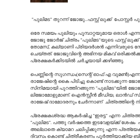
"പുലിമട" തുറന്ന് ജോജു...ഫസ്റ്റ് ലുക്ക് പോസ്റ്റർ പു
ഒരേ സമയം പുലിയും പൂമ്പാറ്റയുമായ ഒരാൾ എ
ജോജു ജോർജ് ചിത്രം "പുലിമട"യുടെ ഫസ്റ്റ് ലുക്ക്
തോമസ്, കല്യാണി പ്രിയദർശൻ എന്നിവരുടെ സോ
ചെയ്തത്. ജോജുവിന്റെ അഭിനയ മികവ് ഒരിക്കൽക്കൂട
പ്രേക്ഷകർക്കിടയിൽ ചർച്ചയായി ക്കഴിഞ്ഞു.
പെണ്ണിന്റെ സുഗന്ധം(സെന്റ് ഓഫ് എ വുമണ്‍)എന്
രാജേഷിന്റെ കൈ പിടിച്ചു കൊണ്ട് നാടക്കുന്ന ജോ
സിനിമയായി പുറത്തിറങ്ങുന്ന "പുലിമട"യില്‍ 
ലിജോമോളുമാണ്. ഐൻസ്റ്റീൻ മീഡിയ, ലാൻഡ് സിന
രാജേഷ് ദാമോദരനും ചേര്‍ന്നാണ് ചിത്രത്തിന്റെ 
പ്രേക്ഷകശ്രദ്ധ ആകർഷിച്ച "ഇരട്ട" എന്ന ചിത്
"പുലിമട". പത്തു വർഷത്തെ ഇടവേളയ്ക്ക് ശേ
അല്ലാതെ ക്യാമറ ചലിപ്പിക്കുന്നു എന്ന പ്രത്യ
ദിവസം കൊണ്ട് ചിത്രീകരണം പൂർത്തിയാക്കിയ ബ