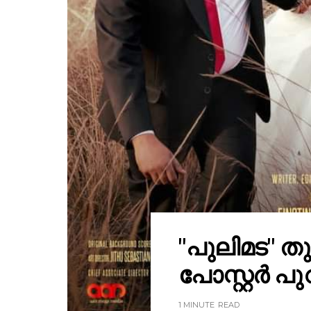
"പുലിമട" തുറ
പോസ്റ്റർ പുറ
1 MINUTE
READ