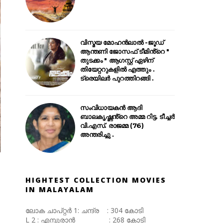
വിസ്മയ മോഹൻലാൽ -ജൂഡ്
ആന്തണി ജോസഫ് ടീമിൻ്റെ "
തുടക്കം " ആഗസ്റ്റ് ഏഴിന്
തിയേറ്ററുകളിൽ എത്തും .
ട്രെയിലർ പുറത്തിറങ്ങി .
സംവിധായകൻ ആദി
ബാലകൃഷ്ണൻ്റെ അമ്മ റിട്ട. ടീച്ചർ
വി.എസ്. രാജമ്മ (76)
അന്തരിച്ചു .
HIGHTEST COLLECTION MOVIES
IN MALAYALAM
ലോക ചാപ്റ്റർ 1: ചന്ദ്ര : 304 കോടി
L 2 : എമ്പുരാൻ : 268 കോടി