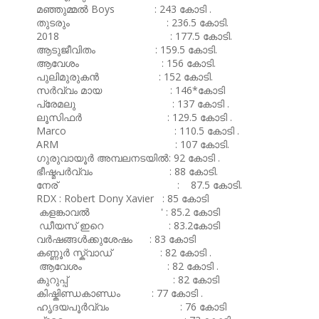
മഞ്ഞുമ്മൽ Boys : 243 കോടി .
തുടരും : 236.5 കോടി.
2018 : 177.5 കോടി.
ആടുജീവിതം : 159.5 കോടി.
ആവേശം : 156 കോടി.
പുലിമുരുകൻ : 152 കോടി.
സർവ്വം മായ : 146*കോടി
പ്രേമലു : 137 കോടി .
ലൂസിഫർ : 129.5 കോടി .
Marco : 110.5 കോടി .
ARM : 107 കോടി.
ഗുരുവായൂർ അമ്പലനടയിൽ: 92 കോടി .
ഭീഷ്മപർവ്വം : 88 കോടി.
നേര് : 87.5 കോടി.
RDX : Robert Dony Xavier : 85 കോടി
കളങ്കാവൽ ' : 85.2 കോടി
ഡീയസ് ഇറെ : 83.2കോടി
വർഷങ്ങൾക്കുശേഷം : 83 കോടി
കണ്ണൂർ സ്ക്വാഡ് : 82 കോടി .
ആവേശം : 82 കോടി .
കുറുപ്പ് : 82 കോടി
കിഷ്കിണ്ഡകാണ്ഡം : 77 കോടി .
ഹൃദയപൂർവ്വം : 76 കോടി