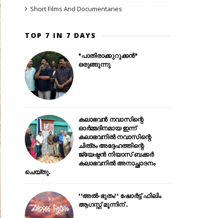
Short Films And Documentaries
TOP 7 IN 7 DAYS
"പാതിരാക്കുറുക്കൻ"
ഒരുങ്ങുന്നു
കലാഭവൻ നവാസിന്റെ
ഓർമ്മദിനമായ ഇന്ന്
കലാഭവനിൽ നവാസിന്റെ
ചിത്രം അദ്ദേഹത്തിന്റെ
ജ്യേഷ്ഠൻ നിയാസ് ബക്കർ
കലാഭവനിൽ അനാച്ഛാദനം
ചെയ്തു.
''അൽ-ഭുതം'' ഷോർട്ട് ഫിലിം
ആഗസ്റ്റ് മൂന്നിന് .