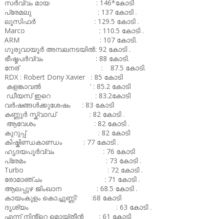
സർവ്വം മായ : 146*കോടി
പ്രേമലു : 137 കോടി .
ലൂസിഫർ : 129.5 കോടി .
Marco : 110.5 കോടി .
ARM : 107 കോടി.
ഗുരുവായൂർ അമ്പലനടയിൽ: 92 കോടി .
ഭീഷ്മപർവ്വം : 88 കോടി.
നേര് : 87.5 കോടി.
RDX : Robert Dony Xavier : 85 കോടി
കളങ്കാവൽ ' : 85.2 കോടി
ഡീയസ് ഇറെ : 83.2കോടി
വർഷങ്ങൾക്കുശേഷം : 83 കോടി
കണ്ണൂർ സ്ക്വാഡ് : 82 കോടി .
ആവേശം : 82 കോടി .
കുറുപ്പ് : 82 കോടി
കിഷ്കിണ്ഡകാണ്ഡം : 77 കോടി .
ഹൃദയപൂർവ്വം : 76 കോടി
പ്രേമം : 73 കോടി .
Turbo : 72 കോടി .
രോമാഞ്ചം : 71 കോടി .
ആലപ്പുഴ ജിംഖാന : 68.5 കോടി .
കായംകുളം കൊച്ചുണ്ണി' :68 കോടി
ദൃശ്യം : 63 കോടി .
എന്ന് നിൻ്റെ മൊയ്തീൻ : 61 കോടി