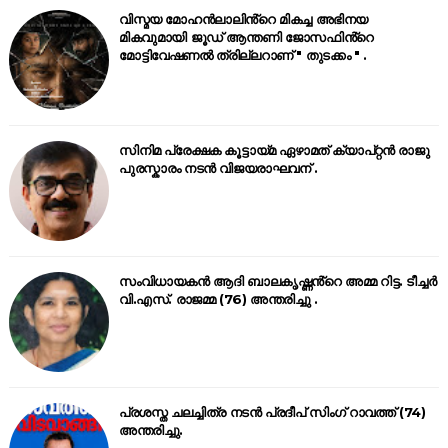
വിസ്മയ മോഹൻലാലിൻ്റെ മികച്ച അഭിനയ
മികവുമായി ജൂഡ് ആന്തണി ജോസഫിൻ്റെ
മോട്ടിവേഷണൽ ത്രില്ലറാണ് " തുടക്കം " .
സിനിമ പ്രേക്ഷക കൂട്ടായ്മ ഏഴാമത് ക്യാപ്റ്റൻ രാജു
പുരസ്കാരം നടൻ വിജയരാഘവന് .
സംവിധായകൻ ആദി ബാലകൃഷ്ണൻ്റെ അമ്മ റിട്ട. ടീച്ചർ
വി.എസ്. രാജമ്മ (76) അന്തരിച്ചു .
പ്രശസ്ത ചലച്ചിത്ര നടൻ പ്രദീപ് സിംഗ് റാവത്ത് (74)
അന്തരിച്ചു.