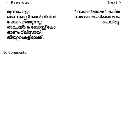
Previous
Next
മൂന്നാം വട്ടം
" നക്ഷത്രഭാഷ " കവിത
ഓണക്കപ്പടിക്കാൻ നിവിൻ
സമാഹാരം പ്രകാശനം
പോളി എത്തുന്നു;
ചെയ്തു.
രാമചന്ദ്ര & ബോസ്സ് കോ
ഓണം റിലീസായി
തീയറ്ററുകളിലേക്ക് .
No Comments: