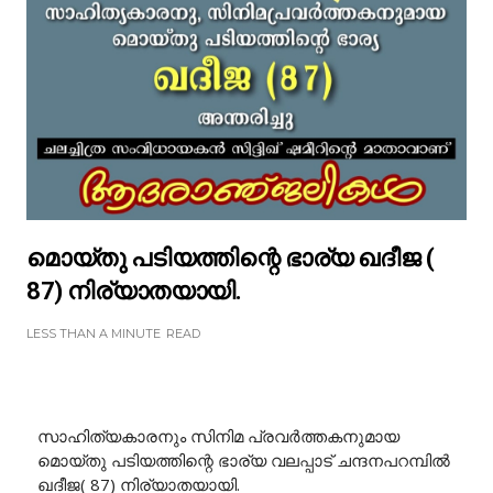
മൊയ്തു പടിയത്തിന്റെ ഭാര്യ ഖദീജ (
87) നിര്യാതയായി.
LESS THAN A MINUTE
READ
സാഹിത്യകാരനും സിനിമ പ്രവർത്തകനുമായ
മൊയ്‌തു പടിയത്തിന്റെ ഭാര്യ വലപ്പാട് ചന്ദനപറമ്പിൽ
ഖദീജ( 87) നിര്യാതയായി.