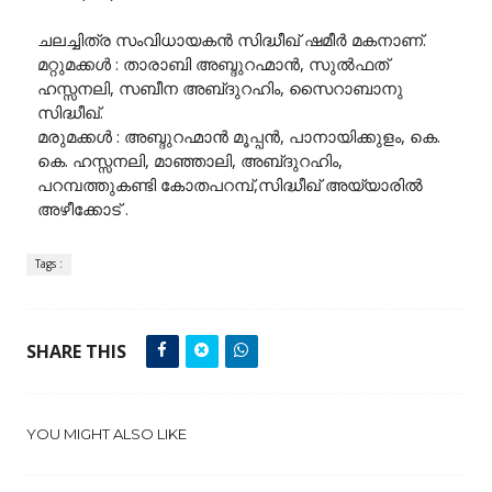
ചലച്ചിത്ര സംവിധായകൻ സിദ്ധീഖ്‌ ഷമീർ മകനാണ്.
മറ്റുമക്കൾ : താരാബി അബ്ദുറഹ്മാൻ, സുൽഫത്
ഹസ്സനലി, സബീന അബ്‌ദുറഹിം, സൈറാബാനു
സിദ്ധീഖ്‌.
മരുമക്കൾ : അബ്ദുറഹ്മാൻ മൂപ്പൻ, പാനായിക്കുളം, കെ.
കെ. ഹസ്സനലി, മാഞ്ഞാലി, അബ്‌ദുറഹിം,
പറമ്പത്തുകണ്ടി കോതപറമ്പ്,സിദ്ധീഖ്‌ അയ്യാരിൽ
അഴീക്കോട് .
Tags :
SHARE THIS
YOU MIGHT ALSO LIKE