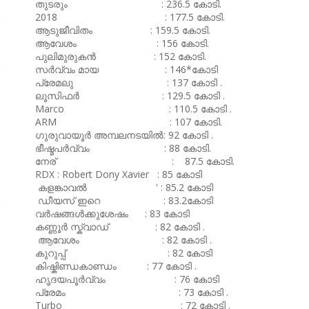
തുടരും : 236.5 കോടി.
2018 : 177.5 കോടി.
ആടുജീവിതം : 159.5 കോടി.
ആവേശം : 156 കോടി.
പുലിമുരുകൻ : 152 കോടി.
സർവ്വം മായ : 146*കോടി
പ്രേമലു : 137 കോടി .
ലൂസിഫർ : 129.5 കോടി .
Marco : 110.5 കോടി .
ARM : 107 കോടി.
ഗുരുവായൂർ അമ്പലനടയിൽ: 92 കോടി .
ഭീഷ്മപർവ്വം : 88 കോടി.
നേര് : 87.5 കോടി.
RDX : Robert Dony Xavier : 85 കോടി
കളങ്കാവൽ ' : 85.2 കോടി
ഡീയസ് ഇറെ : 83.2കോടി
വർഷങ്ങൾക്കുശേഷം : 83 കോടി
കണ്ണൂർ സ്ക്വാഡ് : 82 കോടി .
ആവേശം : 82 കോടി .
കുറുപ്പ് : 82 കോടി
കിഷ്കിണ്ഡകാണ്ഡം : 77 കോടി .
ഹൃദയപൂർവ്വം : 76 കോടി
പ്രേമം : 73 കോടി .
Turbo : 72 കോടി .