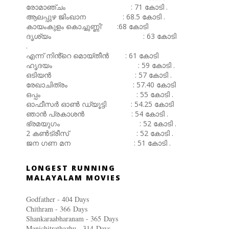
രോമാഞ്ചം : 71 കോടി .
ആലപ്പുഴ ജിംഖാന : 68.5 കോടി .
കായംകുളം കൊച്ചുണ്ണി' :68 കോടി
ദൃശ്യം : 63 കോടി
.
എന്ന് നിൻ്റെ മൊയ്തീൻ : 61 കോടി
ഹൃദയം : 59 കോടി .
ഒടിയൻ : 57 കോടി .
രേഖാചിത്രം : 57.40 കോടി
ഒപ്പം : 55 കോടി .
ഓഫീസർ ഓൺ ഡ്യൂട്ടി : 54.25 കോടി
ഞാൻ പ്രകാശൻ : 54 കോടി .
ഭ്രമയുഗം : 52 കോടി .
2 കൺട്രീസ് : 52 കോടി .
ജന ഗണ മന : 51 കോടി .
LONGEST RUNNING
MALAYALAM MOVIES
Godfather - 404 Days
Chithram - 366
Days
Shankaraabharanam - 365
Days
Manichitrathazhu - 314
Days