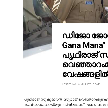
ഡിജോ ജോസ്
Gana Mana" 
പൃഥിരാജ് 
വെഞ്ഞാറംമ
വേഷങ്ങളിൽ
LESS THAN A MINUTE
READ
പൃഥിരാജ് സുകുമാരൻ ,സുരാജ് വെഞ്ഞാറംമൂട് 
സംവിധാനം ചെയ്യുന്ന ചിത്രമാണ് " ജന ഗണ മന 