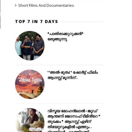
Short Films And Documentaries
TOP 7 IN 7 DAYS
"പാതിരാക്കുറുക്കൻ"
ഒരുങ്ങുന്നു
''അൽ-ഭുതം'' ഷോർട്ട് ഫിലിം
ആഗസ്റ്റ് മൂന്നിന് .
വിസ്മയ മോഹൻലാൽ -ജൂഡ്
ആന്തണി ജോസഫ് ടീമിൻ്റെ "
തുടക്കം " ആഗസ്റ്റ് ഏഴിന്
തിയേറ്ററുകളിൽ എത്തും .
ട്രെയിലർ പുറത്തിറങ്ങി .