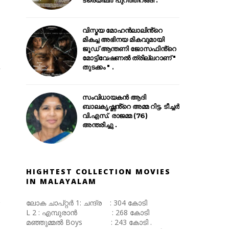
വിസ്മയ മോഹൻലാലിൻ്റെ
മികച്ച അഭിനയ മികവുമായി
ജൂഡ് ആന്തണി ജോസഫിൻ്റെ
മോട്ടിവേഷണൽ ത്രില്ലറാണ് "
തുടക്കം " .
സംവിധായകൻ ആദി
ബാലകൃഷ്ണൻ്റെ അമ്മ റിട്ട. ടീച്ചർ
വി.എസ്. രാജമ്മ (76)
അന്തരിച്ചു .
HIGHTEST COLLECTION MOVIES
IN MALAYALAM
ലോക ചാപ്റ്റർ 1: ചന്ദ്ര : 304 കോടി
L 2 : എമ്പുരാൻ : 268 കോടി
മഞ്ഞുമ്മൽ Boys : 243 കോടി .