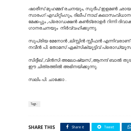
ഷാരീസ് മുഹമ്മദ് രചനയും, സുദീപ് ഇളമൺ ഛായ
സാരംഗ് എഡിറ്റിംഗും, ദിലീപ് നാഥ് കലാസംവിധാന
മേക്കപ്പും ,പ്രൊഡക്ഷൻ കൺട്രോളർ റിന്നി ദിവാ
ഗാനരചനയും നിർവ്വഹിക്കുന്നു.
സുപ്രിയ മേനോൻ ,ലിസ്റ്റിൻ സ്റ്റീഫൻ എന്നിവരാണ് ചി
നവീൻ പി. തോമസ് ഏക്സിക്യൂട്ടിവ് പ്രൊഡ്യൂ
സിദ്ദീഖ് ,വിൻസി അലോഷ്യസ് ,ആനന്ദ് ബാൽ തു
ഈ ചിത്രത്തിൽ അഭിനയിക്കുന്നു.
സലിം പി. ചാക്കോ .
Tags :
SHARE THIS
Share it
Tweet