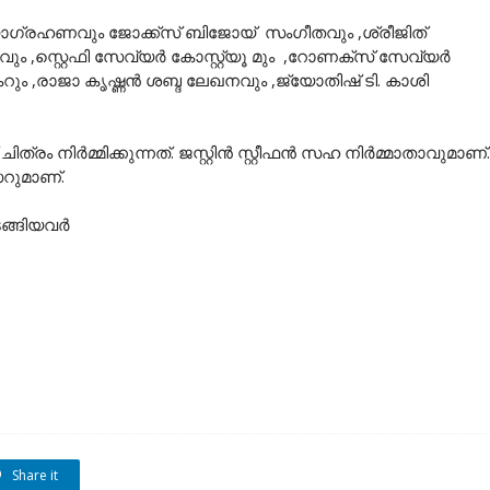
ാഗ്രഹണവും ജോക്ക്സ് ബിജോയ് സംഗീതവും ,ശ്രീജിത്
വും ,സ്റ്റെഫി സേവ്യർ കോസ്റ്റ്യൂ മും ,റോണക്സ് സേവ്യർ
കറും ,രാജാ കൃഷ്ണൻ ശബ്ദ ലേഖനവും ,ജ്യോതിഷ് ടി. കാശി
ത്രം നിർമ്മിക്കുന്നത്. ജസ്റ്റിൻ സ്റ്റീഫൻ സഹ നിർമ്മാതാവുമാണ്.
സറുമാണ്.
ടങ്ങിയവർ
Share it