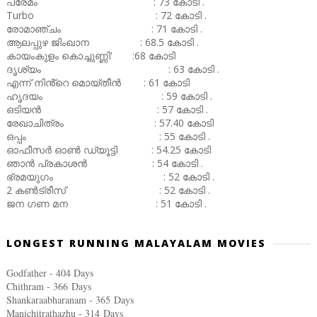
പ്രേമം : 73 കോടി .
Turbo : 72 കോടി .
രോമാഞ്ചം : 71 കോടി .
ആലപ്പുഴ ജിംഖാന : 68.5 കോടി .
കായംകുളം കൊച്ചുണ്ണി' :68 കോടി
ദൃശ്യം : 63 കോടി .
എന്ന് നിൻ്റെ മൊയ്തീൻ : 61 കോടി
ഹൃദയം : 59 കോടി .
ഒടിയൻ : 57 കോടി .
രേഖാചിത്രം : 57.40 കോടി
ഒപ്പം : 55 കോടി .
ഓഫീസർ ഓൺ ഡ്യൂട്ടി : 54.25 കോടി
ഞാൻ പ്രകാശൻ : 54 കോടി .
ഭ്രമയുഗം : 52 കോടി .
2 കൺട്രീസ് : 52 കോടി .
ജന ഗണ മന : 51 കോടി .
LONGEST RUNNING MALAYALAM MOVIES
Godfather - 404 Days
Chithram - 366
Days
Shankaraabharanam - 365
Days
Manichitrathazhu - 314
Days