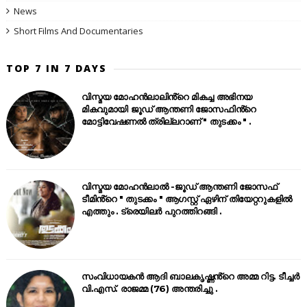
News
Short Films And Documentaries
TOP 7 IN 7 DAYS
വിസ്മയ മോഹൻലാലിൻ്റെ മികച്ച അഭിനയ
മികവുമായി ജൂഡ് ആന്തണി ജോസഫിൻ്റെ
മോട്ടിവേഷണൽ ത്രില്ലറാണ് " തുടക്കം " .
വിസ്മയ മോഹൻലാൽ -ജൂഡ് ആന്തണി ജോസഫ്
ടീമിൻ്റെ " തുടക്കം " ആഗസ്റ്റ് ഏഴിന് തിയേറ്ററുകളിൽ
എത്തും . ട്രെയിലർ പുറത്തിറങ്ങി .
സംവിധായകൻ ആദി ബാലകൃഷ്ണൻ്റെ അമ്മ റിട്ട. ടീച്ചർ
വി.എസ്. രാജമ്മ (76) അന്തരിച്ചു .