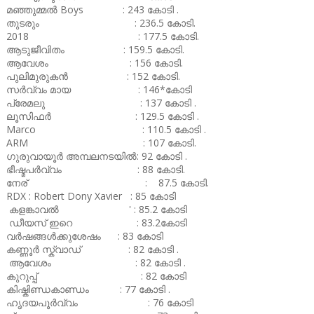
മഞ്ഞുമ്മൽ Boys : 243 കോടി .
തുടരും : 236.5 കോടി.
2018 : 177.5 കോടി.
ആടുജീവിതം : 159.5 കോടി.
ആവേശം : 156 കോടി.
പുലിമുരുകൻ : 152 കോടി.
സർവ്വം മായ : 146*കോടി
പ്രേമലു : 137 കോടി .
ലൂസിഫർ : 129.5 കോടി .
Marco : 110.5 കോടി .
ARM : 107 കോടി.
ഗുരുവായൂർ അമ്പലനടയിൽ: 92 കോടി .
ഭീഷ്മപർവ്വം : 88 കോടി.
നേര് : 87.5 കോടി.
RDX : Robert Dony Xavier : 85 കോടി
കളങ്കാവൽ ' : 85.2 കോടി
ഡീയസ് ഇറെ : 83.2കോടി
വർഷങ്ങൾക്കുശേഷം : 83 കോടി
കണ്ണൂർ സ്ക്വാഡ് : 82 കോടി .
ആവേശം : 82 കോടി .
കുറുപ്പ് : 82 കോടി
കിഷ്കിണ്ഡകാണ്ഡം : 77 കോടി .
ഹൃദയപൂർവ്വം : 76 കോടി