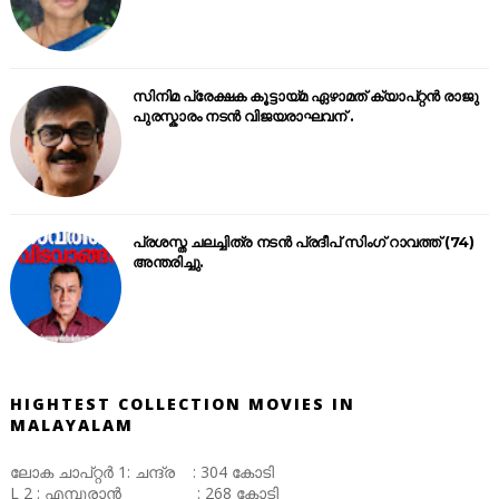
സിനിമ പ്രേക്ഷക കൂട്ടായ്മ ഏഴാമത് ക്യാപ്റ്റൻ രാജു
പുരസ്കാരം നടൻ വിജയരാഘവന് .
പ്രശസ്ത ചലച്ചിത്ര നടൻ പ്രദീപ് സിംഗ് റാവത്ത് (74)
അന്തരിച്ചു.
HIGHTEST COLLECTION MOVIES IN
MALAYALAM
ലോക ചാപ്റ്റർ 1: ചന്ദ്ര : 304 കോടി
L 2 : എമ്പുരാൻ : 268 കോടി