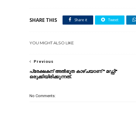
SHARE THIS
Share it
Tweet
YOU MIGHT ALSO LIKE
Previous
പ്രേക്ഷകന് അൽഭൂത കാഴ്ചയാണ് " മഡ്ഡി"
ഒരുക്കിയിരിക്കുന്നത്.
No Comments: