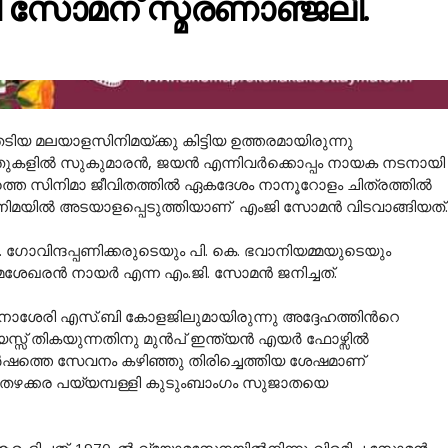
 സോമന് സ്മരണാഞ്ജലി.
 മലയാളസിനിമയ്ക്കു കിട്ടിയ ഉത്തരമായിരുന്നു
ുപതുകളിൽ സുകുമാരൻ, ജയൻ എന്നിവർക്കൊപ്പം നായക നടനായ
െ സിനിമാ ജീവിതത്തിൽ ഏകദേശം നാനൂറോളം ചിത്രത്തിൽ
നിമയിൽ അടയാളപ്പെടുത്തിയാണ് എംജി സോമൻ വിടവാങ്ങിയത്.
. ഗോവിന്ദപ്പണിക്കരുടെയും പി. കെ. ഭവാനിയമ്മയുടെയും
മശേഖരൻ നായർ എന്ന എം.ജി. സോമൻ ജനിച്ചത്.
ങനാശേരി എസ്.ബി കോളജിലുമായിരുന്നു അദ്ദേഹത്തിൻറെ
യസ്സ് തികയുന്നതിനു മുൻപ് ഇന്ത്യൻ എയർ ഫോഴ്സിൽ
ത്തെ സേവനം കഴിഞ്ഞു തിരിച്ചെത്തിയ ശേഷമാണ്
്‍ തഴക്കര പയ്യമ്പള്ളി കുടുംബാംഗം സുജാതയെ