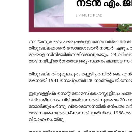
നടൻ എം.ജി
2 MINUTE
READ
സത്യനുശേഷം പൗരുഷമുള്ള കഥാപാത്രത്തെ തേടിയ
തിരുവല്ലക്കാരന്‍ സോമശേഖരന്‍ നായര്‍. എഴ
മലയാള സിനിമയിൽസജീവമാവുകയും, 24 വർഷത്ത
അഭിനയിച്ച് തൻറേതായ ഒരു സ്ഥാനം മലയാള സി
തിരുവല്ല തിരുമൂലപുരം മണ്ണടിപ്പറമ്പിൽ കെ. എൻ
മകനായി 1941 സെപ്റ്റംബർ 28-നാണ്എം.ജി.സോ
ഇരുവള്ളിപ്ര സെന്റ് തോമസ് ഹൈസ്കൂളിലും ചങ്
വിദ്യാഭ്യാസം. വിദ്യാഭ്യാസത്തിനുശേഷം 20 വ
ജോലിക്കുചേർന്നു. വ്യോമസേനയിൽ ഒൻപതു വർഷ
അഭിനയരംഗത്തേക്ക് കടന്നത്. ഇതിനിടെ, 1968-ല
വിവാഹംചെയ്തു.