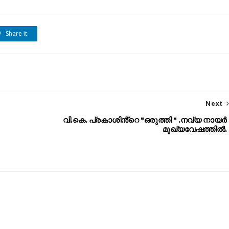
Share it
Next
വി.കെ. പ്രകാശിൻ്റെ "ഒരുത്തി " .നവ്യ നായർ
മുഖ്യവേഷത്തിൽ.