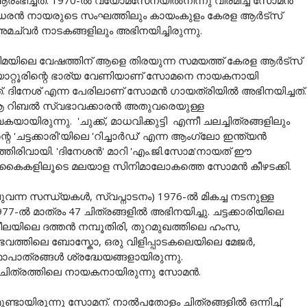
ഭിച്ചത്. 1970-ൽ വ്യോമസേനയിൽനിന്നു വിരമിച്ച സോമൻ
ശ്രീധരൻ നായരുടെ സംഘത്തിലും കായംകുളം കേരള ആർട്സ്
 അമച്വർ നാടകങ്ങളിലും അഭിനയിച്ചിരുന്നു.
സിനിമയിലെ വേഷത്തിന് ആളെ തിരയുന്ന സമയത്ത് കേരള ആർട്സ്
ട മലയാറ്റൂരിന്റെ ഭാര്യ വേണിയാണ് സോമനെ നായകനായി
ത്. ദിനേശ് എന്ന പേരിലാണ് സോമൻ ഗായത്രിയിൽ അഭിനയിച്ചത്.
. ആ റിബൽ സ്വഭാവക്കാരൻ അതുവരെയുള്ള
ിരുന്നു. 'ചുക്ക്, മാധവിക്കുട്ടി എന്നീ ചലച്ചിത്രങ്ങളിലും
ടക്കാരി'യിലെ 'റിച്ചാര്‍ഡ്' എന്ന ആംഗ്ലോ ഇന്ത്യന്‍
തിരിവായി. 'ദിനേശന്‍' മാറി 'എം.ജി.സോമ'നായത് ഈ
െ കൈകളിലൂടെ മലയാള സിനിമാലോകത്തെ സോമന്‍ കീഴടക്കി.
ന സന്ധ്യകൾ, സ്വപ്നാടനം) 1976-ൽ മികച്ച നടനുള്ള
ൽ മാത്രം 47 ചിത്രങ്ങളിൽ അഭിനയിച്ചു. ചട്ടക്കാരിയിലെ
ലയിലെ ദത്തൻ നമ്പൂതിരി, തുറമുഖത്തിലെ ഹംസ,
ഭവത്തിലെ ബോസ്കോ, ഒരു വിളിപ്പാടകലെയിലെ മേജർ,
ാപാത്രങ്ങൾ ശ്രദ്ധേയങ്ങളായിരുന്നു.
യാളചിത്രത്തിലെ നായകനായിരുന്നു സോമൻ.
ായിരുന്നു സോമന്. നാൽപതോളം ചിത്രങ്ങളിൽ ഒന്നിച്ച്