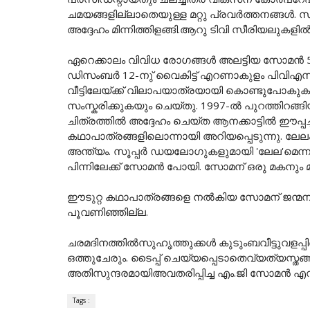
ചമയങ്ങളില്ലാതെയുള്ള മറ്റു പ്രവർത്തനങ്ങൾ. സ
അദ്ദേഹം മിന്നിത്തിളങ്ങി.ആറു ടിവി സീരിയലുകള
ഏറെക്കാലം വിവിധ രോഗങ്ങൾ അലട്ടിയ സോമൻ 56-
ഡിസം‌ബർ 12-നു് വൈകിട്ട് എറണാകുളം പിവിഎസ്
വീട്ടിലേയ്ക്ക് വിലാപയാത്രയായി കൊണ്ടുപോക
സംസ്കരിക്കുകയും ചെയ്തു. 1997-ൽ പുറത്തിറങ്
ചിത്രത്തിൽ അദ്ദേഹം ചെയ്ത ആനക്കാട്ടിൽ ഈപ്പച്ച
കഥാപാത്രങ്ങളിലൊന്നായി അറിയപ്പെടുന്നു. ലേലം
അന്ത്യം. സൂപ്പര്‍ ഡയലോഗുകളുമായി 'ലേല'മെന്ന പടത
പിന്നിലേക്ക് സോമന്‍ പോയി. സോമന് ഒരു മകനും
ഈടുറ്റ കഥാപാത്രങ്ങളെ നല്‍കിയ സോമന് ജന്മനാട
പൂവണിഞ്ഞില്ല.
ചരമദിനത്തില്‍സുഹൃത്തുക്കള്‍ കുടുംബവീട്ടുവളപ്പ
ഒത്തുചേരും. ടൈപ്പ് ചെയ്യപ്പെടാതെവ്യത്യസ്ത
അതിസുന്ദരമായിഅവതരിപ്പിച്ച എം.ജി സോമന്‍ എന്നു
Tags :