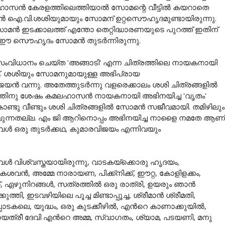
 കമലഹാസൻ കേരളത്തിലെത്തിയാൽ സോമന്റെ വീട്ടിൽ കയറാതെ
 ഐ.വി.ശശിയുമായും സോമന് ഉറ്റസൌഹൃദമുണ്ടായിരുന്നു.
ോമൻ ഇടക്കാലത്ത് എന്തോ തെറ്റിദ്ധാരണയുടെ പുറത്ത് ഇതിന്
വരെ ഈ സൌഹൃദം സോമൻ തുടർന്നിരുന്നു.
ംവിധാനം ചെയ്ത 'അങ്ങാടി' എന്ന ചിത്രത്തിലെ നായകനായി
ത്. ശശിയും സോമനുമായുള്ള അഭിപ്രായ
യൻ വന്നു. അതേത്തുടർന്നു വളരെക്കാലം ശശി ചിത്രങ്ങളിൽ
ത്തിനു ശേഷം കമലഹാസൻ നായകനായി അഭിനയിച്ച 'വൃതം'
്ടു വീണ്ടും ശശി ചിത്രങ്ങളിൽ സോമൻ സജീവമായി. തമിഴിലും
്കാവുന്നതല്ല. എം ജി ആറിനൊപ്പം അഭിനയിച്ച നാളൈ നമതേ ആണ്
വൾ ഒരു തുടർക്കഥ, കുമാരവിജയം എന്നിവയും
‍ വിശ്വസ്തയായിരുന്നു, വാടകയ്ക്കൊരു ഹൃദയം,
കേശവന്‍, അമ്മേ നാരായണ, പിക്ക്നിക്ക്, ഈറ്റ, കോളിളക്കം,
ഴുനിറങ്ങള്‍, സത്രത്തില്‍ ഒരു രാത്രി, ഉയരും ഞാന്‍
ത്തി, ഇടവഴിയിലെ പൂച്ച മിണ്ടാപ്പൂച്ച, ശ്രീമാന്‍ ശ്രീമതി,
പ്പാടകലെ, യുദ്ധം, ഒരു കുടക്കീഴില്‍, എന്‍റെ കാണാക്കുയില്‍,
ഗായത്രീ ദേവി എന്‍റെ അമ്മ, സ്വാഗതം, ശ്യാമ, പടയണി, മനു