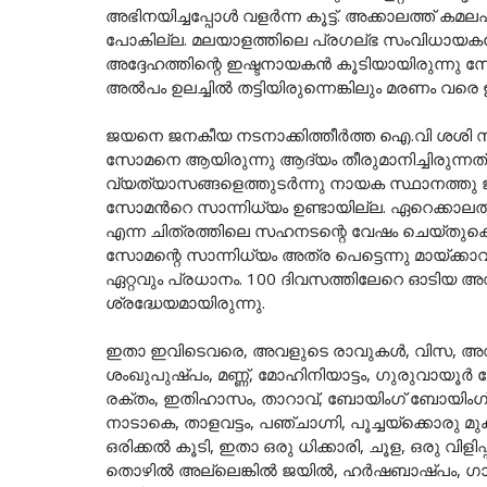
അഭിനയിച്ചപ്പോൾ വളർന്ന കൂട്ട്. അക്കാലത്ത്
പോകില്ല. മലയാളത്തിലെ പ്രഗല്ഭ സംവിധായകൻ
അദ്ദേഹത്തിന്റെ ഇഷ്ടനായകൻ കൂടിയായിരുന്നു സ
അൽപം ഉലച്ചിൽ തട്ടിയിരുന്നെങ്കിലും മരണം 
ജയനെ ജനകീയ നടനാക്കിത്തീർത്ത ഐ.വി ശശി സ
സോമനെ ആയിരുന്നു ആദ്യം തീരുമാനിച്ചിരുന്ന
വ്യത്യാസങ്ങളെത്തുടർന്നു നായക സ്ഥാനത്തു ജ
സോമൻറെ സാന്നിധ്യം ഉണ്ടായില്ല. ഏറെക്കാല
എന്ന ചിത്രത്തിലെ സഹനടന്റെ വേഷം ചെയ്തുകൊണ
സോമന്റെ സാന്നിധ്യം അത്ര പെട്ടെന്നു മായ്ക
ഏറ്റവും പ്രധാനം. 100 ദിവസത്തിലേറെ ഓടിയ അ
ശ്രദ്ധേയമായിരുന്നു.
ഇതാ ഇവിടെവരെ, അവളുടെ രാവുകള്‍, വിസ, അവള്
ശംഖുപുഷ്പം, മണ്ണ്, മോഹിനിയാട്ടം, ഗുരുവായൂര്‍ 
രക്തം, ഇതിഹാസം, താറാവ്, ബോയിംഗ് ബോയിംഗ്, ഏ
നാടാകെ, താളവട്ടം, പഞ്ചാഗ്നി, പൂച്ചയ്ക്കൊരു മുക്കു
ഒരിക്കല്‍ കൂടി, ഇതാ ഒരു ധിക്കാരി, ചൂള, ഒരു വിളി
തൊഴില്‍ അല്ലെങ്കില്‍ ജയില്‍, ഹര്‍ഷബാഷ്പം, 