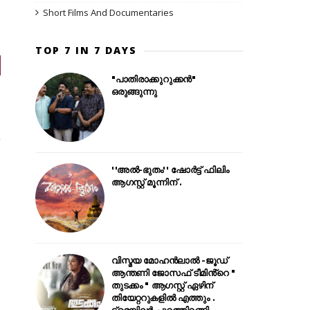
Short Films And Documentaries
TOP 7 IN 7 DAYS
"പാതിരാക്കുറുക്കൻ"
ഒരുങ്ങുന്നു
ി
''അൽ-ഭുതം'' ഷോർട്ട് ഫിലിം
ആഗസ്റ്റ് മൂന്നിന് .
വിസ്മയ മോഹൻലാൽ -ജൂഡ്
ആന്തണി ജോസഫ് ടീമിൻ്റെ "
തുടക്കം " ആഗസ്റ്റ് ഏഴിന്
തിയേറ്ററുകളിൽ എത്തും .
ട്രെയിലർ പുറത്തിറങ്ങി .