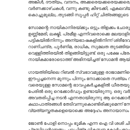
അങ്കിള്‍, ദൗത്യം, വന്ദനം, അക്കരെയക്കരെയക്കരെ, ന
വര്‍ണക്കാഴ്ചകള്‍, വന്നു കണ്ടു കീഴടക്കി, ഏകലവ
കൊച്ചുമുല്ല,..തുടങ്ങി സൂപ്പര്‍ ഹിറ്റ് ചിത്രങ്ങളു
സോമന്റെ നായികാനിരയ്ക്കും ഒട്ടും തിളക്കം ചോര
ഉണ്ണിമേരി, ലക്ഷ്മി, പ്രമീള എന്നിവരൊക്കെ മലയാള
പട്ടികയിൽനിന്നും അന്യഭാഷകളിൽനിന്ന് ശ്രീദേ
റാണിചന്ദ്ര, പൂർണിമ, രാധിക, സുമലത തുടങ്ങി
വെള്ളിത്തിരയിൽ തിളങ്ങിയിട്ടുണ്ട്. ഒരു പക്ഷേ
നായികമാരോടൊത്ത് അഭിനയിച്ചത് സോമൻ ആയിരു
ഗായത്രിയിലെ റിബൽ സ്വഭാവമുള്ള രാജാമണിയെന
ഈപ്പച്ചനെന്ന മുന്നും പിന്നും നോക്കാതെ സത്യം
വരെയുള്ള സോമന്റെ ഭാവപ്പകർച്ചകളിൽ ധീരതയുട
പേരിൽ ഒരു റെക്കോർഡും ഉണ്ടായിരുന്നു. ഒരു 
അവതരിപ്പിച്ച നടൻ എന്നതായിരുന്നു ആ റെക്കോ
കഥാപാത്രങ്ങൾ തേടിവന്നുകൊണ്ടിരിക്കുമെന്ന
വ്യത്യസ്തതകളെയൊക്കെ അദ്ദേഹം അനായാസം അ
ജോൺ പോളി നൊപ്പം ഭൂമിക എന്ന ഐ വി ശശി ച
പ്രസിഡന്റായതും ചലച്ചിത്ര വികസന കോർപറേഷ