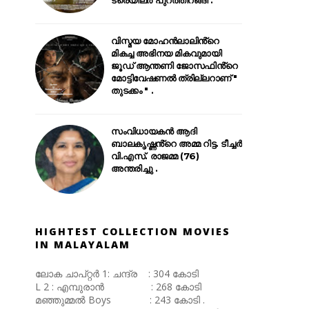
വിസ്മയ മോഹൻലാലിൻ്റെ
മികച്ച അഭിനയ മികവുമായി
ജൂഡ് ആന്തണി ജോസഫിൻ്റെ
മോട്ടിവേഷണൽ ത്രില്ലറാണ് "
തുടക്കം " .
സംവിധായകൻ ആദി
ബാലകൃഷ്ണൻ്റെ അമ്മ റിട്ട. ടീച്ചർ
വി.എസ്. രാജമ്മ (76)
അന്തരിച്ചു .
HIGHTEST COLLECTION MOVIES
IN MALAYALAM
ലോക ചാപ്റ്റർ 1: ചന്ദ്ര : 304 കോടി
L 2 : എമ്പുരാൻ : 268 കോടി
മഞ്ഞുമ്മൽ Boys : 243 കോടി .