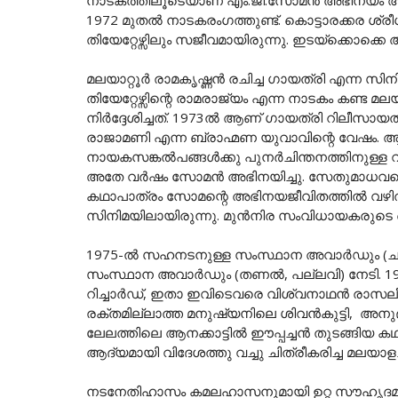
നാടകത്തിലൂടെയാണ് എം.ജി.സോമൻ അഭിനയം ആരം
1972 മുതൽ നാടകരംഗത്തുണ്ട്. കൊട്ടാരക്കര 
തിയേറ്റേഴ്സിലും സജീവമായിരുന്നു. ഇടയ്ക്കൊക്കെ
മലയാറ്റൂർ രാമകൃഷ്ണൻ രചിച്ച ഗായത്രി എന്ന 
തിയേറ്റേഴ്സിന്റെ രാമരാജ്യം എന്ന നാടകം കണ്
നിർദ്ദേശിച്ചത്. 1973ൽ ആണ് ഗായത്രി റിലീസായ
രാജാമണി എന്ന ബ്രാഹ്മണ യുവാവിന്റെ വേഷം
നായകസങ്കൽപങ്ങൾക്കു പുനർചിന്തനത്തിനുള്ള വകയായ
അതേ വർഷം സോമൻ അഭിനയിച്ചു. സേതുമാധവന്റെ 'ചട്
കഥാപാത്രം സോമന്റെ അഭിനയജീവിതത്തില്‍ വഴിത്
സിനിമയിലായിരുന്നു. മുന്‍നിര സംവിധായകരുട
1975-ൽ സഹനടനുള്ള സംസ്ഥാന അവാർഡും (ചുവന്
സംസ്ഥാന അവാർഡും (തണൽ, പല്ലവി) നേടി. 1977-
റിച്ചാർഡ്, ഇതാ ഇവിടെവരെ വിശ്വനാഥൻ രാസലീ
രക്തമില്ലാത്ത മനുഷ്യനിലെ ശിവൻകുട്ടി, അനു
ലേലത്തിലെ ആനക്കാട്ടിൽ ഈപ്പച്ചൻ തുടങ്ങിയ കഥ
ആദ്യമായി വിദേശത്തു വച്ചു ചിത്രീകരിച്ച മല
നടനേതിഹാസം കമലഹാസനുമായി ഉറ്റ സൗഹൃദമുണ്ട