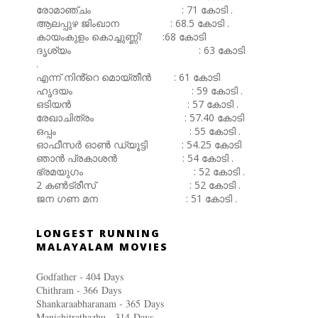
രോമാഞ്ചം : 71 കോടി .
ആലപ്പുഴ ജിംഖാന : 68.5 കോടി .
കായംകുളം കൊച്ചുണ്ണി' :68 കോടി
ദൃശ്യം : 63 കോടി
.
എന്ന് നിൻ്റെ മൊയ്തീൻ : 61 കോടി
ഹൃദയം : 59 കോടി .
ഒടിയൻ : 57 കോടി .
രേഖാചിത്രം : 57.40 കോടി
ഒപ്പം : 55 കോടി .
ഓഫീസർ ഓൺ ഡ്യൂട്ടി : 54.25 കോടി
ഞാൻ പ്രകാശൻ : 54 കോടി .
ഭ്രമയുഗം : 52 കോടി .
2 കൺട്രീസ് : 52 കോടി .
ജന ഗണ മന : 51 കോടി .
LONGEST RUNNING
MALAYALAM MOVIES
Godfather - 404 Days
Chithram - 366
Days
Shankaraabharanam - 365
Days
Manichitrathazhu - 314
Days