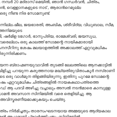
മ്പര്‍ 20 മദ്രാസ് മെയില്‍, ഞാന്‍ ഗന്ധര്‍വന്‍, ചിത്രം,
്യന്‍, വെള്ളാനകളുടെ നാട് , ആരാന്‍റെമുല്ല
ടെ ഒരു നീണ്ട നിര സോമനുണ്ട്.
ുന്നില്ല.ഷീല, ജയഭാരതി, അംബിക, ശ്രീവിദ്യ, വിധുബാല, സീമ,
ിത്തനിമയുടെ
വി, ഷർമിള ടഗോർ, ഭാനുപ്രിയ, രാമേശ്വരി, ജയസുധ,
യവരെല്ലാം ഒരു കാലത്ത് സോമന്റെ നായികമാരായി
 പ്രേംനസീറിനു ശേഷം മലയാളത്തിൽ അക്കാലത്ത് ഏറ്റവുമധികം
ന്നിരിക്കണം
്ന ബ്രാഹ്മണയുവാവിൽ തുടങ്ങി ലേലത്തിലെ ആനക്കാട്ടിൽ
 വിളിച്ചു പറയുന്ന കരുത്തനായ മദ്ധ്യതിരുവിതാംകൂർ നസ്രാണി
െ ഒരു വാൾമുന തിളങ്ങിയിരുന്നു. ഇതിനു പുറമേ സോമന്റെ
വർഷം ഏറ്റവുമധികം ചിത്രങ്ങളിൽ നായകകഥാപത്രത്തെ
ർഡ്. ആ പദവി അഴിച്ചു വച്ചാലും അസൽ നടൻമാരെ കാമ്പുള്ള
് സോമൻ അവസാന സിനിമയിൽ വരെ തെളിയിച്ചു. ആ
വിസ്മരണീയമാക്കുകയും ചെയ്തു.
ിത്രം നിർമിച്ചതും താരസംഘടനയായ അമ്മയുടെ ആദ്യകാല
ൻ അംഗമായി പ്രവർത്തിച്ചതും സിനിമയിൽ