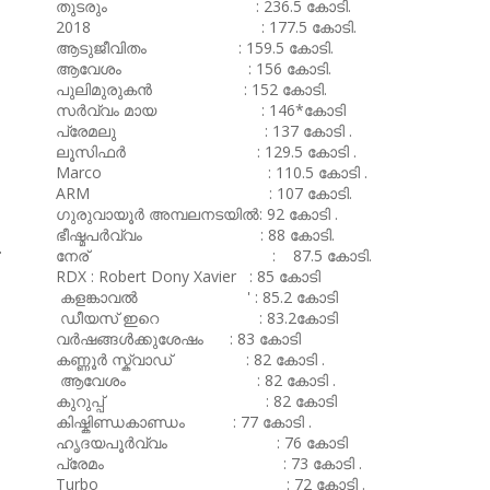
തുടരും : 236.5 കോടി.
2018 : 177.5 കോടി.
ആടുജീവിതം : 159.5 കോടി.
ആവേശം : 156 കോടി.
പുലിമുരുകൻ : 152 കോടി.
സർവ്വം മായ : 146*കോടി
പ്രേമലു : 137 കോടി .
ലൂസിഫർ : 129.5 കോടി .
Marco : 110.5 കോടി .
ARM : 107 കോടി.
ഗുരുവായൂർ അമ്പലനടയിൽ: 92 കോടി .
ഭീഷ്മപർവ്വം : 88 കോടി.
നേര് : 87.5 കോടി.
RDX : Robert Dony Xavier : 85 കോടി
കളങ്കാവൽ ' : 85.2 കോടി
ഡീയസ് ഇറെ : 83.2കോടി
വർഷങ്ങൾക്കുശേഷം : 83 കോടി
കണ്ണൂർ സ്ക്വാഡ് : 82 കോടി .
ആവേശം : 82 കോടി .
കുറുപ്പ് : 82 കോടി
കിഷ്കിണ്ഡകാണ്ഡം : 77 കോടി .
ഹൃദയപൂർവ്വം : 76 കോടി
പ്രേമം : 73 കോടി .
Turbo : 72 കോടി .