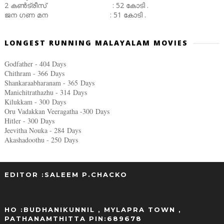
2 കൺട്രീസ് : 52 കോടി .
ജന ഗണ മന : 51 കോടി .
LONGEST RUNNING MALAYALAM MOVIES
Godfather - 404 Days
Chithram - 366
Days
Shankaraabharanam - 365
Days
Manichitrathazhu - 314
Days
Kilukkam - 300
Days
Oru Vadakkan Veeragatha -300
Days
Hitler - 300
Days
Jeevitha Nouka - 284
Days
Akashadoothu - 250
Days
EDITOR :SALEEM P.CHACKO
..
HO :BUDHANIKUNNIL , MYLAPRA TOWN ,
PATHANAMTHITTA PIN:689678