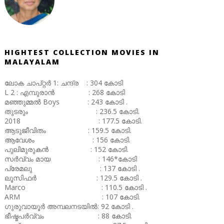
HIGHTEST COLLECTION MOVIES IN
MALAYALAM
ലോക ചാപ്റ്റർ 1: ചന്ദ്ര : 304 കോടി
L 2 : എമ്പുരാൻ : 268 കോടി
മഞ്ഞുമ്മൽ Boys : 243 കോടി .
തുടരും : 236.5 കോടി.
2018 : 177.5 കോടി.
ആടുജീവിതം : 159.5 കോടി.
ആവേശം : 156 കോടി.
പുലിമുരുകൻ : 152 കോടി.
സർവ്വം മായ : 146*കോടി
പ്രേമലു : 137 കോടി .
ലൂസിഫർ : 129.5 കോടി .
Marco : 110.5 കോടി .
ARM : 107 കോടി.
ഗുരുവായൂർ അമ്പലനടയിൽ: 92 കോടി .
ഭീഷ്മപർവ്വം : 88 കോടി.