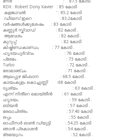
നേര് : 87.5 കോടി.
RDX : Robert Dony Xavier : 85 കോടി
കളങ്കാവൽ ' : 85.2 കോടി
ഡീയസ് ഇറെ : 83.2കോടി
വർഷങ്ങൾക്കുശേഷം : 83 കോടി
കണ്ണൂർ സ്ക്വാഡ് : 82 കോടി .
ആവേശം : 82 കോടി .
കുറുപ്പ് : 82 കോടി
കിഷ്കിണ്ഡകാണ്ഡം : 77 കോടി .
ഹൃദയപൂർവ്വം : 76 കോടി
പ്രേമം : 73 കോടി .
Turbo : 72 കോടി .
രോമാഞ്ചം : 71 കോടി .
ആലപ്പുഴ ജിംഖാന : 68.5 കോടി .
കായംകുളം കൊച്ചുണ്ണി' :68 കോടി
ദൃശ്യം : 63 കോടി .
എന്ന് നിൻ്റെ മൊയ്തീൻ : 61 കോടി
ഹൃദയം : 59 കോടി .
ഒടിയൻ : 57 കോടി .
രേഖാചിത്രം : 57.40 കോടി
ഒപ്പം : 55 കോടി .
ഓഫീസർ ഓൺ ഡ്യൂട്ടി : 54.25 കോടി
ഞാൻ പ്രകാശൻ : 54 കോടി .
ഭ്രമയുഗം : 52 കോടി .