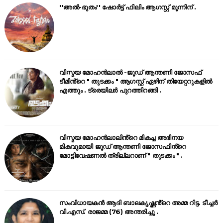
''അൽ-ഭുതം'' ഷോർട്ട് ഫിലിം ആഗസ്റ്റ് മൂന്നിന് .
വിസ്മയ മോഹൻലാൽ -ജൂഡ് ആന്തണി ജോസഫ്
ടീമിൻ്റെ " തുടക്കം " ആഗസ്റ്റ് ഏഴിന് തിയേറ്ററുകളിൽ
എത്തും . ട്രെയിലർ പുറത്തിറങ്ങി .
വിസ്മയ മോഹൻലാലിൻ്റെ മികച്ച അഭിനയ
മികവുമായി ജൂഡ് ആന്തണി ജോസഫിൻ്റെ
മോട്ടിവേഷണൽ ത്രില്ലറാണ് " തുടക്കം " .
സംവിധായകൻ ആദി ബാലകൃഷ്ണൻ്റെ അമ്മ റിട്ട. ടീച്ചർ
വി.എസ്. രാജമ്മ (76) അന്തരിച്ചു .