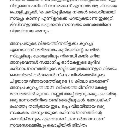
വീഴുമെന്ന പല്ലവി സ്ഥിരമാണ്. എന്നാൽ ആ ചിന്തയെ
പൊളിച്ചടുക്കി, 'പെണ്കുട്ടികളേ നിങ്ങൾ ധൈര്യമായി
സ്വപ്നം കാണൂ' എന്ന് ഉറക്കെ പറയുകയാണ് ഇക്കുറി
മിസിസ് ഇന്ത്യ ഐക്കൺ സൗന്ദര്യ മത്സരത്തിലെ
വിജയിയായ അനുപ .
അനുപയുടെ വിജയത്തിന് തിളക്കം കുറച്ചു
ഏറെയാണ്. ശരീരഭാരം കൂടിയതിന്റെ പേരിൽ
സ്‌കൂളിലും കോളേജിലും നിരവധി കയ്‌പേറിയ
അനുഭവങ്ങൾ സമ്മാനിച്ച ഓർമകളുടെ മുറിവ്
കഠിനാധ്വാനത്തിലൂടെ മാറ്റിയെടുത്താണ് ഈ വിജയം
കൊയ്തത്. വർഷങ്ങൾ നീണ്ട പരിശ്രമത്തിലൂടെ,
ചിട്ടയായ വ്യായാമത്തിലൂടെ 10 കിലോ ഭാരമാണ്
അനുപ കുറച്ചത്. 2021 വർഷത്തെ മിസിസ് കേരള
മത്സരത്തിൽ മൂന്നാം റണ്ണർ അപ്പ് ആവുകയും ചെയ്തു.
ഒരു മാസത്തിനിടെ രണ്ട് ടൈറ്റിലുകൾ, മോഡലിംഗ്
രംഗത്തു തന്റേതായ ഇടം, ഒപ്പം വിജയിയായ ഒരു
സംരംഭക. അനുപയുടെ കഠിനാധ്വാനത്തിന്റെ
കഥയ്ക്ക് മധുരം ഏറെയാണ്. കാസർഗോഡാണ്
സ്വദേശമെങ്കിലും കൊച്ചിയിൽ ജീവിതം