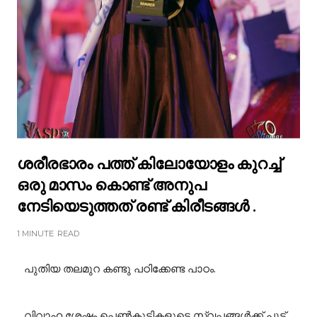
ശരീരഭാരം പത്ത് കിലോയോളം കുറച്ച്
ഒരു മാസം കൊണ്ട് അനുപ
നേടിയെടുത്തത് രണ്ട് കിരീടങ്ങൾ .
1 MINUTE
READ
പുതിയ തലമുറ കണ്ടു പഠിക്കേണ്ട പാഠം.
വിവാഹ ശേഷം പെൺകുട്ടികളുടെ സ്വപ്നങ്ങൾക്ക് പൂട്ട്