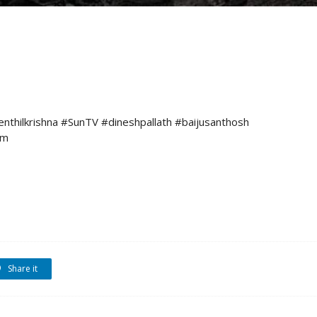
thilkrishna #SunTV #dineshpallath #baijusanthosh
nm
Share it