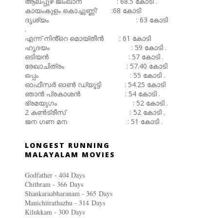
ആലപ്പുഴ ജിംഖാന : 68.5 കോടി .
കായംകുളം കൊച്ചുണ്ണി' :68 കോടി
ദൃശ്യം : 63 കോടി
.
എന്ന് നിൻ്റെ മൊയ്തീൻ : 61 കോടി
ഹൃദയം : 59 കോടി .
ഒടിയൻ : 57 കോടി .
രേഖാചിത്രം : 57.40 കോടി
ഒപ്പം : 55 കോടി .
ഓഫീസർ ഓൺ ഡ്യൂട്ടി : 54.25 കോടി
ഞാൻ പ്രകാശൻ : 54 കോടി .
ഭ്രമയുഗം : 52 കോടി .
2 കൺട്രീസ് : 52 കോടി .
ജന ഗണ മന : 51 കോടി .
LONGEST RUNNING
MALAYALAM MOVIES
Godfather - 404 Days
Chithram - 366
Days
Shankaraabharanam - 365
Days
Manichitrathazhu - 314
Days
Kilukkam - 300
Days