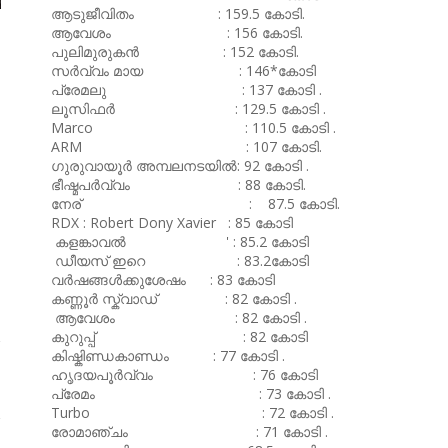
ആടുജീവിതം : 159.5 കോടി.
ആവേശം : 156 കോടി.
പുലിമുരുകൻ : 152 കോടി.
സർവ്വം മായ : 146*കോടി
പ്രേമലു : 137 കോടി .
ലൂസിഫർ : 129.5 കോടി .
Marco : 110.5 കോടി .
ARM : 107 കോടി.
ഗുരുവായൂർ അമ്പലനടയിൽ: 92 കോടി .
ഭീഷ്മപർവ്വം : 88 കോടി.
നേര് : 87.5 കോടി.
RDX : Robert Dony Xavier : 85 കോടി
കളങ്കാവൽ ' : 85.2 കോടി
ഡീയസ് ഇറെ : 83.2കോടി
വർഷങ്ങൾക്കുശേഷം : 83 കോടി
കണ്ണൂർ സ്ക്വാഡ് : 82 കോടി .
ആവേശം : 82 കോടി .
കുറുപ്പ് : 82 കോടി
കിഷ്കിണ്ഡകാണ്ഡം : 77 കോടി .
ഹൃദയപൂർവ്വം : 76 കോടി
പ്രേമം : 73 കോടി .
Turbo : 72 കോടി .
രോമാഞ്ചം : 71 കോടി .