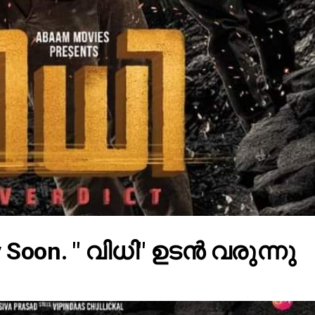
 Soon. " വിധി" ഉടൻ വരുന്നു