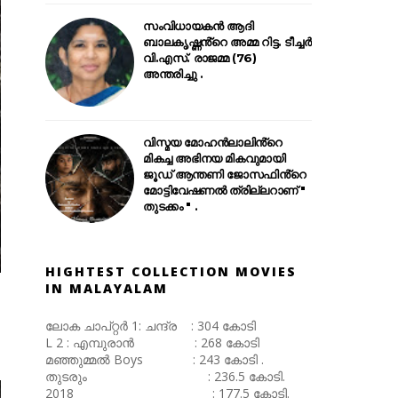
സംവിധായകൻ ആദി
ബാലകൃഷ്ണൻ്റെ അമ്മ റിട്ട. ടീച്ചർ
വി.എസ്. രാജമ്മ (76)
അന്തരിച്ചു .
വിസ്മയ മോഹൻലാലിൻ്റെ
മികച്ച അഭിനയ മികവുമായി
ജൂഡ് ആന്തണി ജോസഫിൻ്റെ
മോട്ടിവേഷണൽ ത്രില്ലറാണ് "
തുടക്കം " .
HIGHTEST COLLECTION MOVIES
IN MALAYALAM
ലോക ചാപ്റ്റർ 1: ചന്ദ്ര : 304 കോടി
L 2 : എമ്പുരാൻ : 268 കോടി
മഞ്ഞുമ്മൽ Boys : 243 കോടി .
തുടരും : 236.5 കോടി.
2018 : 177.5 കോടി.