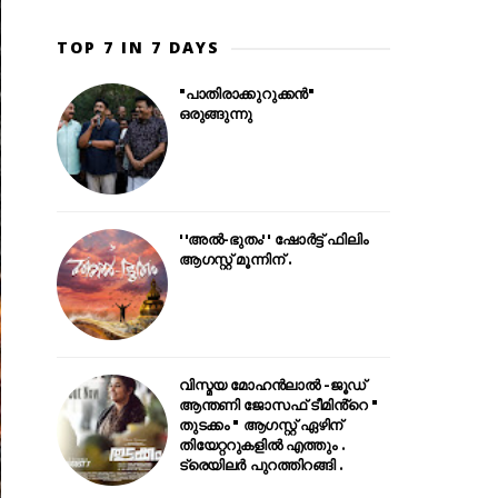
TOP 7 IN 7 DAYS
"പാതിരാക്കുറുക്കൻ"
ഒരുങ്ങുന്നു
''അൽ-ഭുതം'' ഷോർട്ട് ഫിലിം
ആഗസ്റ്റ് മൂന്നിന് .
വിസ്മയ മോഹൻലാൽ -ജൂഡ്
ആന്തണി ജോസഫ് ടീമിൻ്റെ "
തുടക്കം " ആഗസ്റ്റ് ഏഴിന്
തിയേറ്ററുകളിൽ എത്തും .
ട്രെയിലർ പുറത്തിറങ്ങി .