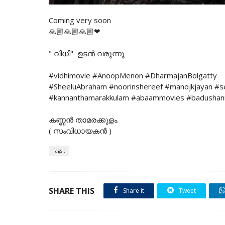
Coming very soon
🙏🏼🙏🏼🙏🏼❤
" വിധി" ഉടൻ വരുന്നു
#vidhimovie #AnoopMenon #DharmajanBolgatty
#SheeluAbraham #noorinshereef #manojkjayan #sen
#kannanthamarakkulam #abaammovies #badusha
കണ്ണൻ താമരക്കുളം.
( സംവിധായകൻ )
Tags :
SHARE THIS
Share it
Tweet