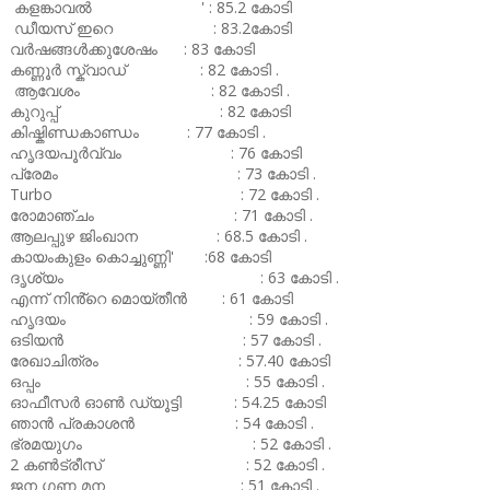
കളങ്കാവൽ ' : 85.2 കോടി
ഡീയസ് ഇറെ : 83.2കോടി
വർഷങ്ങൾക്കുശേഷം : 83 കോടി
കണ്ണൂർ സ്ക്വാഡ് : 82 കോടി .
ആവേശം : 82 കോടി .
കുറുപ്പ് : 82 കോടി
കിഷ്കിണ്ഡകാണ്ഡം : 77 കോടി .
ഹൃദയപൂർവ്വം : 76 കോടി
പ്രേമം : 73 കോടി .
Turbo : 72 കോടി .
രോമാഞ്ചം : 71 കോടി .
ആലപ്പുഴ ജിംഖാന : 68.5 കോടി .
കായംകുളം കൊച്ചുണ്ണി' :68 കോടി
ദൃശ്യം : 63 കോടി .
എന്ന് നിൻ്റെ മൊയ്തീൻ : 61 കോടി
ഹൃദയം : 59 കോടി .
ഒടിയൻ : 57 കോടി .
രേഖാചിത്രം : 57.40 കോടി
ഒപ്പം : 55 കോടി .
ഓഫീസർ ഓൺ ഡ്യൂട്ടി : 54.25 കോടി
ഞാൻ പ്രകാശൻ : 54 കോടി .
ഭ്രമയുഗം : 52 കോടി .
2 കൺട്രീസ് : 52 കോടി .
ജന ഗണ മന : 51 കോടി .