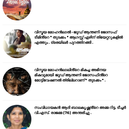
വിസ്മയ മോഹൻലാൽ -ജൂഡ് ആന്തണി ജോസഫ്
ടീമിൻ്റെ " തുടക്കം " ആഗസ്റ്റ് ഏഴിന് തിയേറ്ററുകളിൽ
എത്തും . ട്രെയിലർ പുറത്തിറങ്ങി .
വിസ്മയ മോഹൻലാലിൻ്റെ മികച്ച അഭിനയ
മികവുമായി ജൂഡ് ആന്തണി ജോസഫിൻ്റെ
മോട്ടിവേഷണൽ ത്രില്ലറാണ് " തുടക്കം " .
സംവിധായകൻ ആദി ബാലകൃഷ്ണൻ്റെ അമ്മ റിട്ട. ടീച്ചർ
വി.എസ്. രാജമ്മ (76) അന്തരിച്ചു .