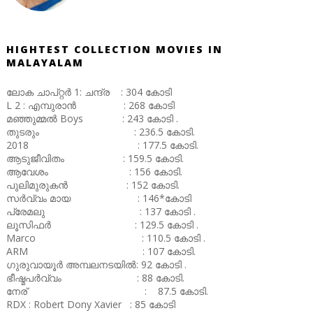
HIGHTEST COLLECTION MOVIES IN
MALAYALAM
ലോക ചാപ്റ്റർ 1: ചന്ദ്ര : 304 കോടി
L 2 : എമ്പുരാൻ : 268 കോടി
മഞ്ഞുമ്മൽ Boys : 243 കോടി .
തുടരും : 236.5 കോടി.
2018 : 177.5 കോടി.
ആടുജീവിതം : 159.5 കോടി.
ആവേശം : 156 കോടി.
പുലിമുരുകൻ : 152 കോടി.
സർവ്വം മായ : 146*കോടി
പ്രേമലു : 137 കോടി .
ലൂസിഫർ : 129.5 കോടി .
Marco : 110.5 കോടി .
ARM : 107 കോടി.
ഗുരുവായൂർ അമ്പലനടയിൽ: 92 കോടി .
ഭീഷ്മപർവ്വം : 88 കോടി.
നേര് : 87.5 കോടി.
RDX : Robert Dony Xavier : 85 കോടി