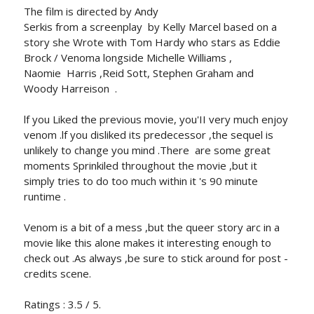
The film is directed by Andy
Serkis from a screenplay by Kelly Marcel based on a
story she Wrote with Tom Hardy who stars as Eddie
Brock / Venoma longside Michelle Williams ,
Naomie Harris ,Reid Sott, Stephen Graham and
Woody Harreison .
lf you Liked the previous movie, you'II very much enjoy
venom .lf you disliked its predecessor ,the sequel is
unlikely to change you‌ mind .There are some great
moments Sprinkiled throughout the movie ,but it
simply tries to do too much within it 's 90 minute
runtime .
Venom is a bit of a mess ,but the queer story arc in a
movie like this alone makes it interesting enough to
check out .As always ,be sure to stick around for post -
credits scene.
Ratings : 3.5 / 5.