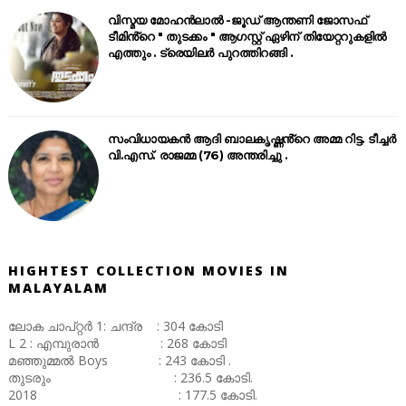
വിസ്മയ മോഹൻലാൽ -ജൂഡ് ആന്തണി ജോസഫ്
ടീമിൻ്റെ " തുടക്കം " ആഗസ്റ്റ് ഏഴിന് തിയേറ്ററുകളിൽ
എത്തും . ട്രെയിലർ പുറത്തിറങ്ങി .
സംവിധായകൻ ആദി ബാലകൃഷ്ണൻ്റെ അമ്മ റിട്ട. ടീച്ചർ
വി.എസ്. രാജമ്മ (76) അന്തരിച്ചു .
HIGHTEST COLLECTION MOVIES IN
MALAYALAM
ലോക ചാപ്റ്റർ 1: ചന്ദ്ര : 304 കോടി
L 2 : എമ്പുരാൻ : 268 കോടി
മഞ്ഞുമ്മൽ Boys : 243 കോടി .
തുടരും : 236.5 കോടി.
2018 : 177.5 കോടി.