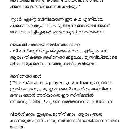
,അവർക്ക് മനസിലാക്കാൻ കഴിയും."
'സ്റ്റാർ' എന്റെ സിനിമയാണ്,ഈ കഥ എന്നില്ലേ
പ്രേക്ഷനെ തൃപിതി പെടുത്തുന്ന രീതിയിൽ ആണ്
അവതരിപ്പിച്ചിട്ടുള്ളത്. ഉദ്ദേശശുദ്ധി അത് തന്നെ !
വ്യക്തി പരമായി അഭിനേതാക്കളെ
പരിഹസിക്കുന്നതും ഒരുതരം മോശം ഏർപ്പാടാണ്.
ആരും തികഞ്ഞ അഭിനേതാക്കളല്ല , മുൻവിധിയോടെ
cyber ആക്രമണം നടത്തുന്നത് ശെരിയല്ല.
അഭിനേതാക്കൾ
(#SheeluAbraham,#jojugeorge,#prithviraj,മറ്റുള്ളവർ
)ഇതിലെ കഥ ,കല,ദൃശ്യങ്ങൾ,സംഗീതം അങ്ങിനെ
ഒന്നും ഞാൻ അറിയാതെ ഈ സിനിമയിൽ
സംഭവിച്ചതല്ല… ! പൂർണ ഉത്തരവാദി ഞാൻ തന്നെ.
വിമർശിക്കാം' ഇഷ്ടപെടാതിരിക്കാം ,ആരും അത്
കാണരുത് എന്ന് പറയുന്നതിനോട് യോജിക്കാനാവില്ല
കോയ !