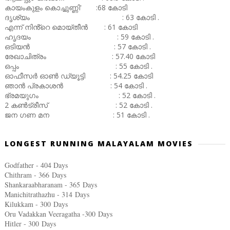
കായംകുളം കൊച്ചുണ്ണി' :68 കോടി
ദൃശ്യം : 63 കോടി .
എന്ന് നിൻ്റെ മൊയ്തീൻ : 61 കോടി
ഹൃദയം : 59 കോടി .
ഒടിയൻ : 57 കോടി .
രേഖാചിത്രം : 57.40 കോടി
ഒപ്പം : 55 കോടി .
ഓഫീസർ ഓൺ ഡ്യൂട്ടി : 54.25 കോടി
ഞാൻ പ്രകാശൻ : 54 കോടി .
ഭ്രമയുഗം : 52 കോടി .
2 കൺട്രീസ് : 52 കോടി .
ജന ഗണ മന : 51 കോടി .
LONGEST RUNNING MALAYALAM MOVIES
Godfather - 404 Days
Chithram - 366
Days
Shankaraabharanam - 365
Days
Manichitrathazhu - 314
Days
Kilukkam - 300
Days
Oru Vadakkan Veeragatha -300
Days
Hitler - 300
Days