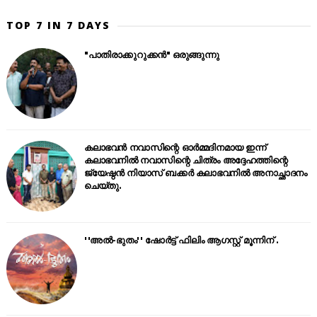
TOP 7 IN 7 DAYS
"പാതിരാക്കുറുക്കൻ" ഒരുങ്ങുന്നു
കലാഭവൻ നവാസിന്റെ ഓർമ്മദിനമായ ഇന്ന്
കലാഭവനിൽ നവാസിന്റെ ചിത്രം അദ്ദേഹത്തിന്റെ
ജ്യേഷ്ഠൻ നിയാസ് ബക്കർ കലാഭവനിൽ അനാച്ഛാദനം
ചെയ്തു.
''അൽ-ഭുതം'' ഷോർട്ട് ഫിലിം ആഗസ്റ്റ് മൂന്നിന് .