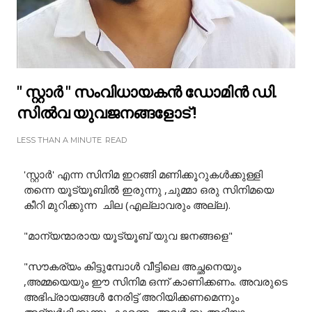
" സ്റ്റാർ " സംവിധായകൻ ഡോമിൻ ഡി.
സിൽവ യുവജനങ്ങളോട് !
LESS THAN A MINUTE
READ
'സ്റ്റാർ' എന്ന സിനിമ ഇറങ്ങി മണിക്കൂറുകൾക്കുള്ളി
തന്നെ യൂട്യൂബിൽ ഇരുന്നു ,ചുമ്മാ ഒരു സിനിമയെ
കീറി മുറിക്കുന്ന ചില (എല്ലാവരും അല്ല).
"മാന്യന്മാരായ യൂട്യൂബ് യുവ ജനങ്ങളെ"
"സൗകര്യം കിട്ടുമ്പോൾ വീട്ടിലെ അച്ഛനെയും
,അമ്മയെയും ഈ സിനിമ ഒന്ന് കാണിക്കണം. അവരുടെ
അഭിപ്രായങ്ങൾ നേരിട്ട് അറിയിക്കണമെന്നും
അഭ്യർഥിക്കുന്നു. കാരണം അവർക്കു അറിയാം