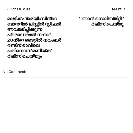
Previous
Next
മാജിക് ഫ്രെയിംസിൻ്റെ
" ഞാൻ സെലിബ്രിറ്റി "
ബാനറിൽ ലിസ്റ്റിൻ സ്റ്റീഫൻ
റിലീസ് ചെയ്തു.
അവതരിപ്പിക്കുന്ന
പ്രൊഡക്ഷൻ നംമ്പർ
20ൻ്റെ ടൈറ്റിൽ നവംബർ
രണ്ടിന് രാവിലെ
പതിനൊന്ന് മണിയ്ക്ക്
റിലീസ് ചെയ്യും .
No Comments: