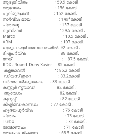
ആടുജീവിതം : 159.5 കോടി.
ആവേശം : 156 കോടി.
പുലിമുരുകൻ : 152 കോടി.
സർവ്വം മായ : 146*കോടി
പ്രേമലു : 137 കോടി .
ലൂസിഫർ : 129.5 കോടി .
Marco : 110.5 കോടി .
ARM : 107 കോടി.
ഗുരുവായൂർ അമ്പലനടയിൽ: 92 കോടി .
ഭീഷ്മപർവ്വം : 88 കോടി.
നേര് : 87.5 കോടി.
RDX : Robert Dony Xavier : 85 കോടി
കളങ്കാവൽ ' : 85.2 കോടി
ഡീയസ് ഇറെ : 83.2കോടി
വർഷങ്ങൾക്കുശേഷം : 83 കോടി
കണ്ണൂർ സ്ക്വാഡ് : 82 കോടി .
ആവേശം : 82 കോടി .
കുറുപ്പ് : 82 കോടി
കിഷ്കിണ്ഡകാണ്ഡം : 77 കോടി .
ഹൃദയപൂർവ്വം : 76 കോടി
പ്രേമം : 73 കോടി .
Turbo : 72 കോടി .
രോമാഞ്ചം : 71 കോടി .
ആലപ്പുഴ ജിംഖാന : 68.5 കോടി .