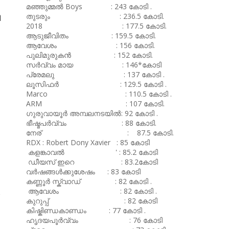
മഞ്ഞുമ്മൽ Boys : 243 കോടി .
തുടരും : 236.5 കോടി.
ി
2018 : 177.5 കോടി.
ആടുജീവിതം : 159.5 കോടി.
ആവേശം : 156 കോടി.
പുലിമുരുകൻ : 152 കോടി.
സർവ്വം മായ : 146*കോടി
പ്രേമലു : 137 കോടി .
ലൂസിഫർ : 129.5 കോടി .
Marco : 110.5 കോടി .
ARM : 107 കോടി.
ഗുരുവായൂർ അമ്പലനടയിൽ: 92 കോടി .
ഭീഷ്മപർവ്വം : 88 കോടി.
നേര് : 87.5 കോടി.
RDX : Robert Dony Xavier : 85 കോടി
കളങ്കാവൽ ' : 85.2 കോടി
ഡീയസ് ഇറെ : 83.2കോടി
വർഷങ്ങൾക്കുശേഷം : 83 കോടി
കണ്ണൂർ സ്ക്വാഡ് : 82 കോടി .
ആവേശം : 82 കോടി .
കുറുപ്പ് : 82 കോടി
കിഷ്കിണ്ഡകാണ്ഡം : 77 കോടി .
ഹൃദയപൂർവ്വം : 76 കോടി