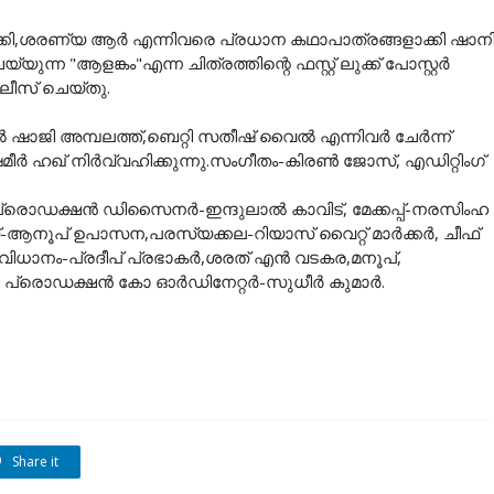
കി,ശരണ്യ ആർ എന്നിവരെ പ്രധാന കഥാപാത്രങ്ങളാക്കി ഷാന
ന "ആളങ്കം"എന്ന ചിത്രത്തിന്റെ ഫസ്റ്റ് ലുക്ക് പോസ്റ്റർ
ിലീസ് ചെയ്തു.
 ഷാജി അമ്പലത്ത്,ബെറ്റി സതീഷ് വൈൽ എന്നിവർ ചേർന്ന്
മീർ ഹഖ് നിർവ്വഹിക്കുന്നു.സംഗീതം-കിരൺ ജോസ്, എഡിറ്റിംഗ്
 പ്രൊഡക്ഷൻ ഡിസൈനർ-ഇന്ദുലാൽ കാവിട്, മേക്കപ്പ്-നരസിംഹ
റിൽസ്-ആനൂപ് ഉപാസന,പരസ്യക്കല-റിയാസ് വൈറ്റ് മാർക്കർ, ചീഫ്
ധാനം-പ്രദീപ് പ്രഭാകർ,ശരത് എൻ വടകര,മനൂപ്,
, പ്രൊഡക്ഷൻ കോ ഓർഡിനേറ്റർ-സുധീർ കുമാർ.
Share it