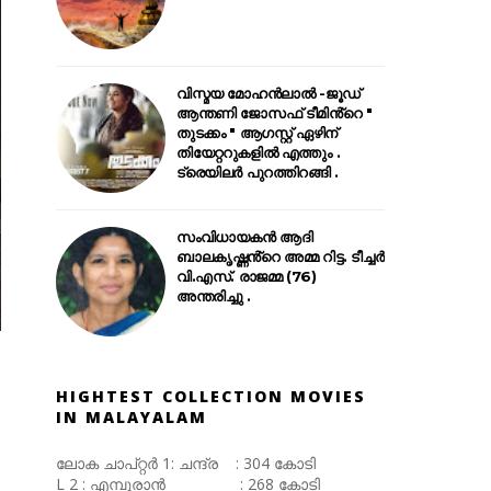
വിസ്മയ മോഹൻലാൽ -ജൂഡ്
ആന്തണി ജോസഫ് ടീമിൻ്റെ "
തുടക്കം " ആഗസ്റ്റ് ഏഴിന്
തിയേറ്ററുകളിൽ എത്തും .
ട്രെയിലർ പുറത്തിറങ്ങി .
സംവിധായകൻ ആദി
ബാലകൃഷ്ണൻ്റെ അമ്മ റിട്ട. ടീച്ചർ
വി.എസ്. രാജമ്മ (76)
അന്തരിച്ചു .
HIGHTEST COLLECTION MOVIES
IN MALAYALAM
ലോക ചാപ്റ്റർ 1: ചന്ദ്ര : 304 കോടി
L 2 : എമ്പുരാൻ : 268 കോടി