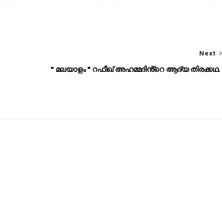
Next
" മലയാളം " റഫീഖ് അഹമ്മദിൻ്റെ ആദ്യ തിരക്കഥ.