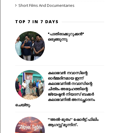
Short Films And Documentaries
TOP 7 IN 7 DAYS
"പാതിരാക്കുറുക്കൻ"
ഒരുങ്ങുന്നു
കലാഭവൻ നവാസിന്റെ
ഓർമ്മദിനമായ ഇന്ന്
കലാഭവനിൽ നവാസിന്റെ
ചിത്രം അദ്ദേഹത്തിന്റെ
ജ്യേഷ്ഠൻ നിയാസ് ബക്കർ
കലാഭവനിൽ അനാച്ഛാദനം
ചെയ്തു.
''അൽ-ഭുതം'' ഷോർട്ട് ഫിലിം
ആഗസ്റ്റ് മൂന്നിന് .