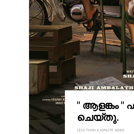
" ആളങ്കം " ഫസ
ചെയ്തു.
LESS THAN A MINUTE
READ