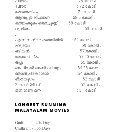
പ്രേമം : 73 കോടി .
Turbo : 72 കോടി .
രോമാഞ്ചം : 71 കോടി .
ആലപ്പുഴ ജിംഖാന : 68.5 കോടി .
കായംകുളം കൊച്ചുണ്ണി' :68 കോടി
ദൃശ്യം : 63 കോടി
.
എന്ന് നിൻ്റെ മൊയ്തീൻ : 61 കോടി
ഹൃദയം : 59 കോടി .
ഒടിയൻ : 57 കോടി .
രേഖാചിത്രം : 57.40 കോടി
ഒപ്പം : 55 കോടി .
ഓഫീസർ ഓൺ ഡ്യൂട്ടി : 54.25 കോടി
ഞാൻ പ്രകാശൻ : 54 കോടി .
ഭ്രമയുഗം : 52 കോടി .
2 കൺട്രീസ് : 52 കോടി .
ജന ഗണ മന : 51 കോടി .
LONGEST RUNNING
MALAYALAM MOVIES
Godfather - 404 Days
Chithram - 366
Days