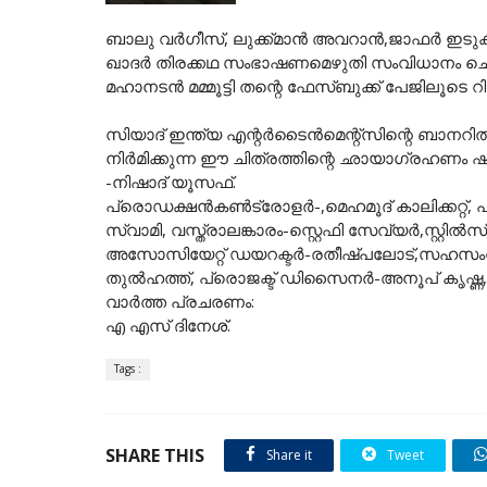
ബാലു വർഗീസ്, ലുക്ക്മാൻ അവറാൻ,ജാഫർ ഇടുക്
ഖാദർ തിരക്കഥ സംഭാഷണമെഴുതി സംവിധാനം ചെയ്യുന്
മഹാനടൻ മമ്മൂട്ടി തന്റെ ഫേസ്ബുക്ക് പേജിലൂടെ റ
സിയാദ് ഇന്ത്യ എന്റർടൈൻമെന്റ്സിന്റെ ബാനറിൽ
നിർമിക്കുന്ന ഈ ചിത്രത്തിന്റെ ഛായാഗ്രഹണം ഷ
-നിഷാദ് യൂസഫ്.
പ്രൊഡക്ഷൻകൺട്രോളർ-,മെഹമൂദ് കാലിക്കറ്റ്,
സ്വാമി, വസ്ത്രാലങ്കാരം-സ്റ്റെഫി സേവ്യർ,സ്റ്
അസോസിയേറ്റ് ഡയറക്ടർ-രതീഷ്പലോട്,സഹസംവി
തുൽഹത്ത്, പ്രൊജക്ട് ഡിസൈനർ-അനൂപ് കൃഷ്ണ
വാർത്ത പ്രചരണം:
എ എസ് ദിനേശ്.
Tags :
SHARE THIS
Share it
Tweet