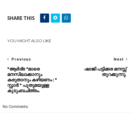
SHARE THIS
YOU MIGHT ALSO LIKE
Previous
Next
"ആർദ്ര "മാരെ
ഷാജി പട്ടിക്കര മനസ്സ്
മനസിലാക്കാനും
തുറക്കുന്നു.
കരുതാനും കഴിയണം : "
സ്റ്റാർ " പുതുമയുള്ള
കുടുംബചിത്രം.
No Comments: