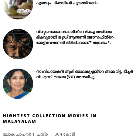
എത്തും . ട്രെയിലർ പുറത്തിറങ്ങി .
വിസ്മയ മോഹൻലാലിൻ്റെ മികച്ച അഭിനയ
മികവുമായി ജൂഡ് ആന്തണി ജോസഫിൻ്റെ
മോട്ടിവേഷണൽ ത്രില്ലറാണ് " തുടക്കം " .
സംവിധായകൻ ആദി ബാലകൃഷ്ണൻ്റെ അമ്മ റിട്ട. ടീച്ചർ
വി.എസ്. രാജമ്മ (76) അന്തരിച്ചു .
HIGHTEST COLLECTION MOVIES IN
MALAYALAM
ലോക ചാപ്റ്റർ 1: ചന്ദ്ര : 304 കോടി