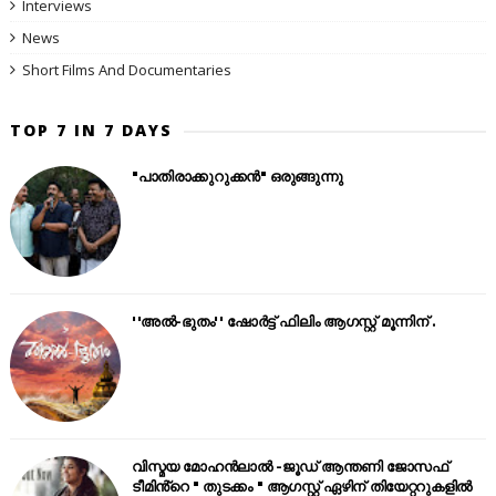
Interviews
News
Short Films And Documentaries
TOP 7 IN 7 DAYS
"പാതിരാക്കുറുക്കൻ" ഒരുങ്ങുന്നു
''അൽ-ഭുതം'' ഷോർട്ട് ഫിലിം ആഗസ്റ്റ് മൂന്നിന് .
വിസ്മയ മോഹൻലാൽ -ജൂഡ് ആന്തണി ജോസഫ്
ടീമിൻ്റെ " തുടക്കം " ആഗസ്റ്റ് ഏഴിന് തിയേറ്ററുകളിൽ