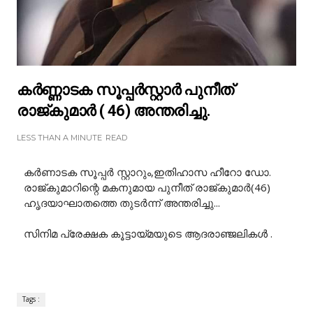
കർണ്ണാടക സൂപ്പർസ്റ്റാർ പുനീത്
രാജ്കുമാർ ( 46) അന്തരിച്ചു.
LESS THAN A MINUTE
READ
കർണാടക സൂപ്പർ സ്റ്റാറും,ഇതിഹാസ ഹീറോ ഡോ.
രാജ്കുമാറിന്റെ മകനുമായ പുനീത് രാജ്കുമാർ(46)
ഹൃദയാഘാതത്തെ തുടർന്ന് അന്തരിച്ചു...
സിനിമ പ്രേക്ഷക കൂട്ടായ്മയുടെ ആദരാഞ്ജലികൾ .
Tags :