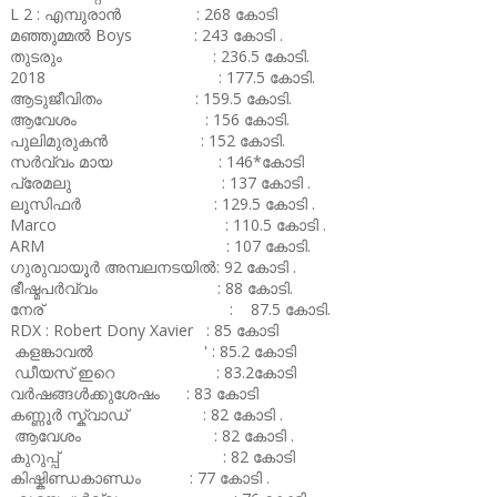
L 2 : എമ്പുരാൻ : 268 കോടി
മഞ്ഞുമ്മൽ Boys : 243 കോടി .
തുടരും : 236.5 കോടി.
2018 : 177.5 കോടി.
ആടുജീവിതം : 159.5 കോടി.
ആവേശം : 156 കോടി.
പുലിമുരുകൻ : 152 കോടി.
സർവ്വം മായ : 146*കോടി
പ്രേമലു : 137 കോടി .
ലൂസിഫർ : 129.5 കോടി .
Marco : 110.5 കോടി .
ARM : 107 കോടി.
ഗുരുവായൂർ അമ്പലനടയിൽ: 92 കോടി .
ഭീഷ്മപർവ്വം : 88 കോടി.
നേര് : 87.5 കോടി.
RDX : Robert Dony Xavier : 85 കോടി
കളങ്കാവൽ ' : 85.2 കോടി
ഡീയസ് ഇറെ : 83.2കോടി
വർഷങ്ങൾക്കുശേഷം : 83 കോടി
കണ്ണൂർ സ്ക്വാഡ് : 82 കോടി .
ആവേശം : 82 കോടി .
കുറുപ്പ് : 82 കോടി
കിഷ്കിണ്ഡകാണ്ഡം : 77 കോടി .