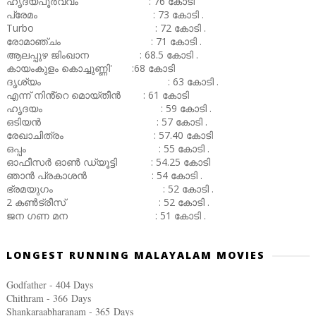
ഹൃദയപൂർവ്വം : 76 കോടി
പ്രേമം : 73 കോടി .
Turbo : 72 കോടി .
രോമാഞ്ചം : 71 കോടി .
ആലപ്പുഴ ജിംഖാന : 68.5 കോടി .
കായംകുളം കൊച്ചുണ്ണി' :68 കോടി
ദൃശ്യം : 63 കോടി .
എന്ന് നിൻ്റെ മൊയ്തീൻ : 61 കോടി
ഹൃദയം : 59 കോടി .
ഒടിയൻ : 57 കോടി .
രേഖാചിത്രം : 57.40 കോടി
ഒപ്പം : 55 കോടി .
ഓഫീസർ ഓൺ ഡ്യൂട്ടി : 54.25 കോടി
ഞാൻ പ്രകാശൻ : 54 കോടി .
ഭ്രമയുഗം : 52 കോടി .
2 കൺട്രീസ് : 52 കോടി .
ജന ഗണ മന : 51 കോടി .
LONGEST RUNNING MALAYALAM MOVIES
Godfather - 404 Days
Chithram - 366
Days
Shankaraabharanam - 365
Days