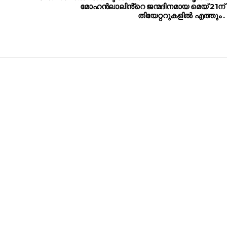
മോഹൻലാലിൻ്റെ ജന്മദിനമായ മെയ് 21ന്
തിയേറ്ററുകളിൽ എത്തും .