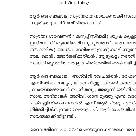
Just God things
ആർ.ജെ ബാലാജി സൂര്യയെ നായകനാക്കി സംവി
.സൂര്യയുടെ 45-മത് ചിതമാണിത് .
സുര്യ ( ശരവണൻ / കറുപ്പ് സ്വാമി ) ,തൃഷ കൃഷ്ണ
ഇന്ദ്രൻസ് ( മട്ടാഞ്ചേരി സുകുമാരൻ ) , അനഘ മ
സ്വാസിക ( അഡ്വ . ദേവിക ആനന്ദ് ),നാട്ടി സു
അലി ഖാൻ , ജോർജ്ജ് മാര്യൻ , ആടുകളം നരേൻ ,
സാദിഖ് തുടങ്ങിയവർ ഈ ചിത്രത്തിൽ അഭിനയിച്ചിരി
ആർ.ജെ ബാലാജി , അശ്വിൻ രവിചന്ദ്രൻ , രാഹുൽര
എന്നിവർ രചനയും , ജി.കെ വിഷ്ണു , കിരൺ കൗ
, സായ് അഭ്യാങ്കർ സംഗീതവും, അരുൺ ശ്രീനിവാ
സായ് അഭ്യാങ്കർ ,അറിവ് , ഗാന മുത്തു എന്നി വര
പിക്ച്ചേഴ്സിൻ്റെ ബാനറിൽ എസ്. ആർ പ്രഭു, എ
നിർമ്മിച്ചിരിക്കുന്നത്. മലയാളം പി. ആർ.ഓ പ്രതീ
സ്വന്തമാക്കിയിട്ടുണ്ട് .
ദൈവത്തിനെ ചലഞ്ച് ചെയ്യുന്ന കൗശലക്കാരനായ