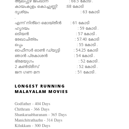
ആലപ്പുഴ ജിംഖാന : 68.5 കോടി .
കായംകുളം കൊച്ചുണ്ണി' :68 കോടി
ദൃശ്യം : 63 കോടി
.
എന്ന് നിൻ്റെ മൊയ്തീൻ : 61 കോടി
ഹൃദയം : 59 കോടി .
ഒടിയൻ : 57 കോടി .
രേഖാചിത്രം : 57.40 കോടി
ഒപ്പം : 55 കോടി .
ഓഫീസർ ഓൺ ഡ്യൂട്ടി : 54.25 കോടി
ഞാൻ പ്രകാശൻ : 54 കോടി .
ഭ്രമയുഗം : 52 കോടി .
2 കൺട്രീസ് : 52 കോടി .
ജന ഗണ മന : 51 കോടി .
LONGEST RUNNING
MALAYALAM MOVIES
Godfather - 404 Days
Chithram - 366
Days
Shankaraabharanam - 365
Days
Manichitrathazhu - 314
Days
Kilukkam - 300
Days