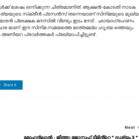
ക്ക് ശേഷം ഒന്നിക്കുന്ന ചിത്രമാണിത്. ആക്ഷൻ-കോടതി നാടക
ര്യയുടെ സ്‌ക്രീൻ പ്രസൻസ് തന്നെയാണ് സിനിമയുടെ മുഖ്യ
മാരൻ പ്രേക്ഷക മനസിൽ വീണ്ടും ഇടം നേടി . ഛായാഗ്രഹണം
മനോഹര മാണ് .ഈ സിനിമ സമയത്തെ മാത്രമല്ല ഹൃദയ ത്തെയും
ം അണിയറ പ്രവർത്തകർ പ്രഖ്യാപിച്ചിട്ടുണ്ട് .
Share it
Next
മോഹൻലാൽ - ജീത്തു ജോസഫ് ടീമിൻ്റെ " ദൃശ്യം 3 "