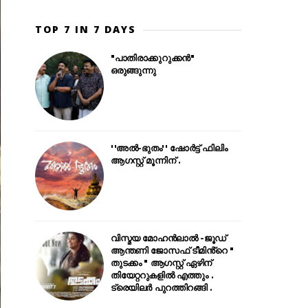
TOP 7 IN 7 DAYS
"പാതിരാക്കുറുക്കൻ"
ഒരുങ്ങുന്നു
''അൽ-ഭുതം'' ഷോർട്ട് ഫിലിം
ആഗസ്റ്റ് മൂന്നിന് .
വിസ്മയ മോഹൻലാൽ -ജൂഡ്
ആന്തണി ജോസഫ് ടീമിൻ്റെ "
തുടക്കം " ആഗസ്റ്റ് ഏഴിന്
തിയേറ്ററുകളിൽ എത്തും .
ട്രെയിലർ പുറത്തിറങ്ങി .