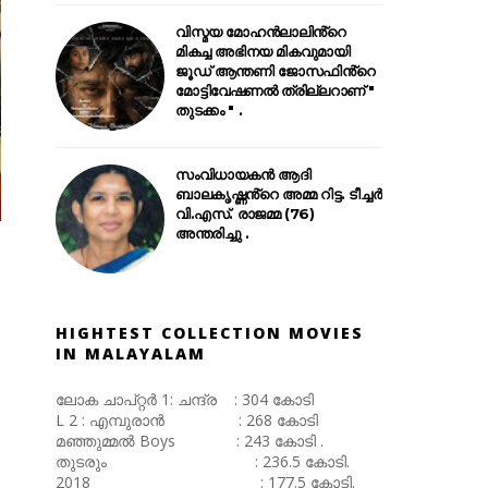
വിസ്മയ മോഹൻലാലിൻ്റെ
മികച്ച അഭിനയ മികവുമായി
ജൂഡ് ആന്തണി ജോസഫിൻ്റെ
മോട്ടിവേഷണൽ ത്രില്ലറാണ് "
തുടക്കം " .
സംവിധായകൻ ആദി
ബാലകൃഷ്ണൻ്റെ അമ്മ റിട്ട. ടീച്ചർ
വി.എസ്. രാജമ്മ (76)
അന്തരിച്ചു .
HIGHTEST COLLECTION MOVIES
IN MALAYALAM
ലോക ചാപ്റ്റർ 1: ചന്ദ്ര : 304 കോടി
L 2 : എമ്പുരാൻ : 268 കോടി
മഞ്ഞുമ്മൽ Boys : 243 കോടി .
തുടരും : 236.5 കോടി.
2018 : 177.5 കോടി.