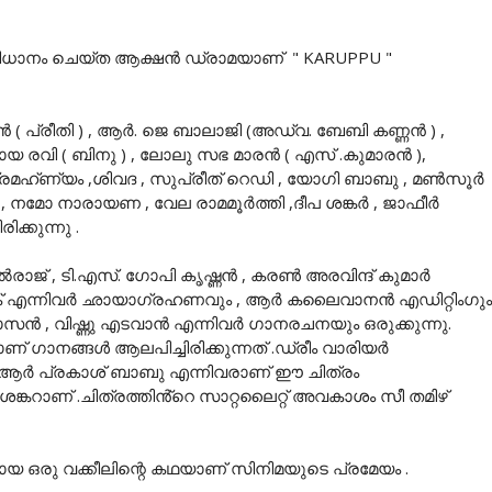
ധാനം ചെയ്ത ആക്ഷൻ ഡ്രാമയാണ് " KARUPPU "
ൻ ( പ്രീതി ) , ആർ. ജെ ബാലാജി (അഡ്വ. ബേബി കണ്ണൻ ) ,
ായ രവി ( ബിനു ) , ലോലു സഭ മാരൻ ( എസ് .കുമാരൻ ),
ബ്രമഹ്ണ്യം ,ശിവദ , സുപ്രീത് റെഡി , യോഗി ബാബു , മൺസൂർ
 നമോ നാരായണ , വേല രാമമൂർത്തി ,ദീപ ശങ്കർ , ജാഫീർ
ക്കുന്നു .
ാജ് , ടി.എസ്. ഗോപി കൃഷ്ണൻ , കരൺ അരവിന്ദ് കുമാർ
ശിക് എന്നിവർ ഛായാഗ്രഹണവും , ആർ കലൈവാനൻ എഡിറ്റിംഗും
സൻ , വിഷ്ണു എടവാൻ എന്നിവർ ഗാനരചനയും ഒരുക്കുന്നു.
ാണ് ഗാനങ്ങൾ ആലപിച്ചിരിക്കുന്നത് .ഡ്രീം വാരിയർ
സ്.ആർ പ്രകാശ് ബാബു എന്നിവരാണ് ഈ ചിത്രം
ഷ് ശങ്കറാണ് .ചിത്രത്തിൻ്റെ സാറ്റലൈറ്റ് അവകാശം സീ തമിഴ്
 ഒരു വക്കീലിന്റെ കഥയാണ് സിനിമയുടെ പ്രമേയം .