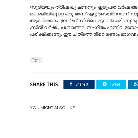
സൂര്യയും ത്രിഷ കൃഷ്‌ണനും ഇരുപത് വർഷ ങ്ങൾ
ശൈലിയിലുള്ള ഒരു മാസ് എന്റർടെയിനറാണ്. സൂ
ആകർഷണം . ഇന്ദ്രൻസിൻ്റെ മട്ടാഞ്ചേരി സുകു
,സിജി വർക്ക് , പശ്ചാത്തല സംഗീതം എന്നിവ 
പരീക്ഷിക്കുന്നു. ഈ ചിത്രത്തിൻ്റെ രണ്ടാം ഭാഗവു
Tags :
SHARE THIS
Share it
Tweet
YOU MIGHT ALSO LIKE