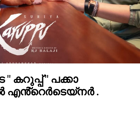
 കറുപ്പ് " പക്കാ
ൽ എൻ്റെർടെയ്നർ .