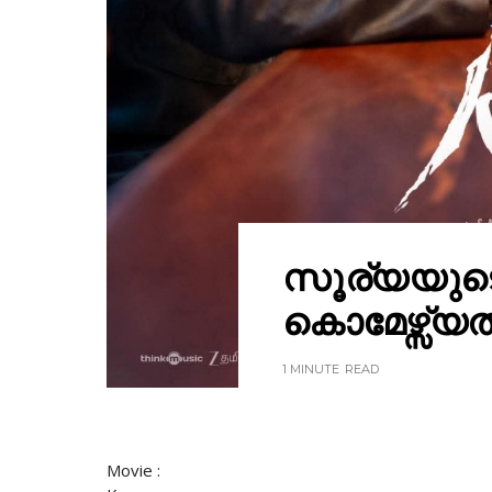
സൂര്യയുടെ "
കൊമേഴ്സ്യ
1 MINUTE
READ
Movie :