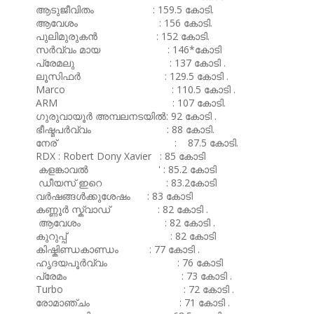
ആടുജീവിതം : 159.5 കോടി.
ആവേശം : 156 കോടി.
പുലിമുരുകൻ : 152 കോടി.
സർവ്വം മായ : 146*കോടി
പ്രേമലു : 137 കോടി .
ലൂസിഫർ : 129.5 കോടി .
Marco : 110.5 കോടി .
ARM : 107 കോടി.
ഗുരുവായൂർ അമ്പലനടയിൽ: 92 കോടി .
ഭീഷ്മപർവ്വം : 88 കോടി.
നേര് : 87.5 കോടി.
RDX : Robert Dony Xavier : 85 കോടി
കളങ്കാവൽ ' : 85.2 കോടി
ഡീയസ് ഇറെ : 83.2കോടി
വർഷങ്ങൾക്കുശേഷം : 83 കോടി
കണ്ണൂർ സ്ക്വാഡ് : 82 കോടി .
ആവേശം : 82 കോടി .
കുറുപ്പ് : 82 കോടി
കിഷ്കിണ്ഡകാണ്ഡം : 77 കോടി .
ഹൃദയപൂർവ്വം : 76 കോടി
പ്രേമം : 73 കോടി .
Turbo : 72 കോടി .
രോമാഞ്ചം : 71 കോടി .