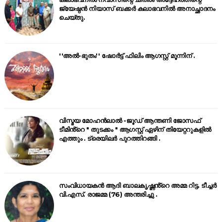
ജ്യേഷ്ഠൻ നിയാസ് ബക്കർ കലാഭവനിൽ അനാച്ഛാദനം
ചെയ്തു.
''അൽ-ഭുതം'' ഷോർട്ട് ഫിലിം ആഗസ്റ്റ് മൂന്നിന് .
വിസ്മയ മോഹൻലാൽ -ജൂഡ് ആന്തണി ജോസഫ്
ടീമിൻ്റെ " തുടക്കം " ആഗസ്റ്റ് ഏഴിന് തിയേറ്ററുകളിൽ
എത്തും . ട്രെയിലർ പുറത്തിറങ്ങി .
സംവിധായകൻ ആദി ബാലകൃഷ്ണൻ്റെ അമ്മ റിട്ട. ടീച്ചർ
വി.എസ്. രാജമ്മ (76) അന്തരിച്ചു .