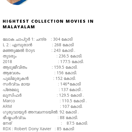
HIGHTEST COLLECTION MOVIES IN
MALAYALAM
ലോക ചാപ്റ്റർ 1: ചന്ദ്ര : 304 കോടി
L 2 : എമ്പുരാൻ : 268 കോടി
മഞ്ഞുമ്മൽ Boys : 243 കോടി .
തുടരും : 236.5 കോടി.
2018 : 177.5 കോടി.
ആടുജീവിതം : 159.5 കോടി.
ആവേശം : 156 കോടി.
പുലിമുരുകൻ : 152 കോടി.
സർവ്വം മായ : 146*കോടി
പ്രേമലു : 137 കോടി .
ലൂസിഫർ : 129.5 കോടി .
Marco : 110.5 കോടി .
ARM : 107 കോടി.
ഗുരുവായൂർ അമ്പലനടയിൽ: 92 കോടി .
ഭീഷ്മപർവ്വം : 88 കോടി.
നേര് : 87.5 കോടി.
RDX : Robert Dony Xavier : 85 കോടി