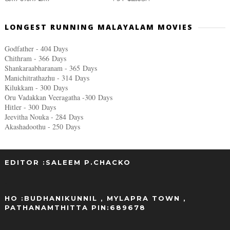
LONGEST RUNNING MALAYALAM MOVIES
Godfather - 404 Days
Chithram - 366
Days
Shankaraabharanam - 365
Days
Manichitrathazhu - 314
Days
Kilukkam - 300
Days
Oru Vadakkan Veeragatha -300
Days
Hitler - 300
Days
Jeevitha Nouka - 284
Days
Akashadoothu - 250
Days
EDITOR :SALEEM P.CHACKO
..
HO :BUDHANIKUNNIL , MYLAPRA TOWN ,
PATHANAMTHITTA PIN:689678