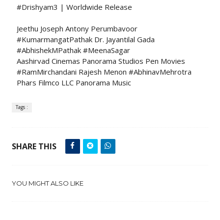
#Drishyam3 | Worldwide Release
Jeethu Joseph Antony Perumbavoor
#KumarmangatPathak Dr. Jayantilal Gada
#AbhishekMPathak #MeenaSagar
Aashirvad Cinemas Panorama Studios Pen Movies
#RamMirchandani Rajesh Menon #AbhinavMehrotra
Phars Filmco LLC Panorama Music
Tags :
SHARE THIS
YOU MIGHT ALSO LIKE