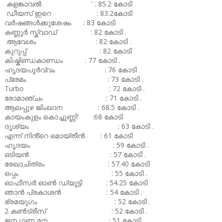
കളങ്കാവൽ ' : 85.2 കോടി
ഡീയസ് ഇറെ : 83.2കോടി
വർഷങ്ങൾക്കുശേഷം : 83 കോടി
കണ്ണൂർ സ്ക്വാഡ് : 82 കോടി .
ആവേശം : 82 കോടി .
കുറുപ്പ് : 82 കോടി
കിഷ്കിണ്ഡകാണ്ഡം : 77 കോടി .
ഹൃദയപൂർവ്വം : 76 കോടി
പ്രേമം : 73 കോടി .
Turbo : 72 കോടി .
രോമാഞ്ചം : 71 കോടി .
ആലപ്പുഴ ജിംഖാന : 68.5 കോടി .
കായംകുളം കൊച്ചുണ്ണി' :68 കോടി
ദൃശ്യം : 63 കോടി .
എന്ന് നിൻ്റെ മൊയ്തീൻ : 61 കോടി
ഹൃദയം : 59 കോടി .
ഒടിയൻ : 57 കോടി .
രേഖാചിത്രം : 57.40 കോടി
ഒപ്പം : 55 കോടി .
ഓഫീസർ ഓൺ ഡ്യൂട്ടി : 54.25 കോടി
ഞാൻ പ്രകാശൻ : 54 കോടി .
ഭ്രമയുഗം : 52 കോടി .
2 കൺട്രീസ് : 52 കോടി .
ജന ഗണ മന : 51 കോടി .