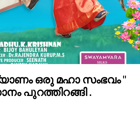
ല്യാണം ഒരു മഹാ സംഭവം "
ം പുറത്തിറങ്ങി .