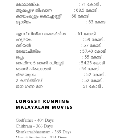
രോമാഞ്ചം : 71 കോടി .
ആലപ്പുഴ ജിംഖാന : 68.5 കോടി .
കായംകുളം കൊച്ചുണ്ണി' :68 കോടി
ദൃശ്യം : 63 കോടി
.
എന്ന് നിൻ്റെ മൊയ്തീൻ : 61 കോടി
ഹൃദയം : 59 കോടി .
ഒടിയൻ : 57 കോടി .
രേഖാചിത്രം : 57.40 കോടി
ഒപ്പം : 55 കോടി .
ഓഫീസർ ഓൺ ഡ്യൂട്ടി : 54.25 കോടി
ഞാൻ പ്രകാശൻ : 54 കോടി .
ഭ്രമയുഗം : 52 കോടി .
2 കൺട്രീസ് : 52 കോടി .
ജന ഗണ മന : 51 കോടി .
LONGEST RUNNING
MALAYALAM MOVIES
Godfather - 404 Days
Chithram - 366
Days
Shankaraabharanam - 365
Days
Manichitrathazhu - 314
Days