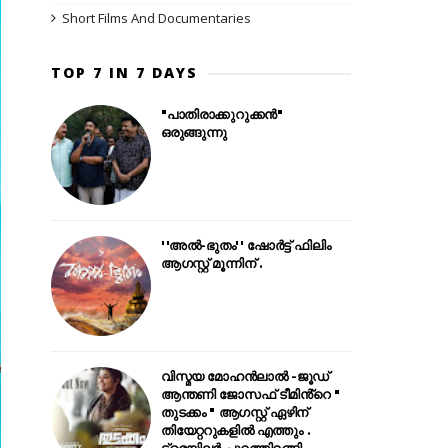
Short Films And Documentaries
TOP 7 IN 7 DAYS
"പാതിരാക്കുറുക്കൻ"
ഒരുങ്ങുന്നു
''അൽ-ഭുതം'' ഷോർട്ട് ഫിലിം
ആഗസ്റ്റ് മൂന്നിന് .
വിസ്മയ മോഹൻലാൽ -ജൂഡ്
ആന്തണി ജോസഫ് ടീമിൻ്റെ "
തുടക്കം " ആഗസ്റ്റ് ഏഴിന്
തിയേറ്ററുകളിൽ എത്തും .
ട്രെയിലർ പുറത്തിറങ്ങി .