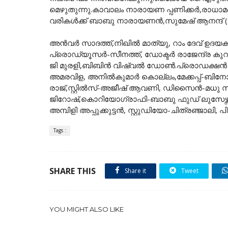
മെഴുതുന്നു.കാവാലം നാരായണ പ്പണിക്കർ,രാധാമണ
വരികൾക്ക് ബാബു നാരായണൻ,സുമേഷ് ആനന്ദ് (റീ
അൻവർ സാദത്ത്,നിഖിൽ മാത്യു, റാം ദേവ് ഉദയകു
പ്രൊഡ്യൂസർ-സീനത്ത്, ഡോക്ടർ രാജേന്ദ്ര കു
ജി മുരളി,ബിബിൻ വിഷ്വൽ ഡോൺ.പ്രൊഡക്ഷൻ ക
അമരവിള, അനിൽകുമാർ കൊല്ലം,മേക്കപ്പ്-ബിനോയ്
രാജ്,സ്റ്റിൽസ്-അജീഷ് ആവണി, ഡിസൈൻ-മധു
ജിറോഷ്,കൊറിയോഗ്രാഫി-ബാബു ഫുഡ് ലുസേഴ്
അമ്പിളി അപ്പുക്കുട്ടൻ, സ്റ്റുഡിയോ-ചിത്രഞ്ജാലി
Tags :
SHARE THIS
Share it
Tweet
YOU MIGHT ALSO LIKE