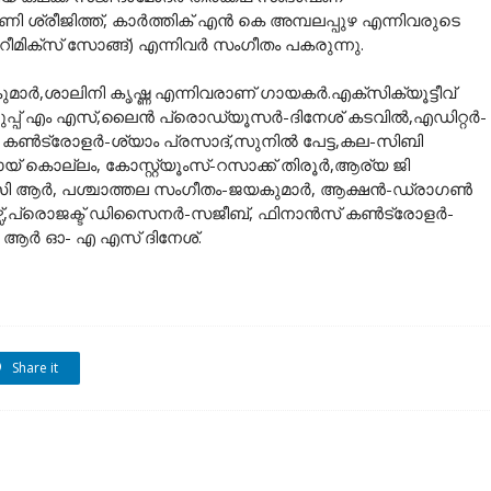
ി ശ്രീജിത്ത്, കാർത്തിക് എൻ കെ അമ്പലപ്പുഴ എന്നിവരുടെ
മിക്സ് സോങ്ങ്) എന്നിവർ സംഗീതം പകരുന്നു.
മാർ,ശാലിനി കൃഷ്ണ എന്നിവരാണ് ഗായകർ.എക്സിക്യൂട്ടീവ്
റുപ്പ് എം എസ്,ലൈൻ പ്രൊഡ്യൂസർ-ദിനേശ് കടവിൽ,എഡിറ്റർ-
ൺട്രോളർ-ശ്യാം പ്രസാദ്,സുനിൽ പേട്ട,കല-സിബി
 കൊല്ലം, കോസ്റ്റ്യൂംസ്-റസാക്ക് തിരൂർ,ആര്യ ജി
 സി ആർ, പശ്ചാത്തല സംഗീതം-ജയകുമാർ, ആക്ഷൻ-ഡ്രാഗൺ
സ്,പ്രൊജക്ട് ഡിസൈനർ-സജീബ്, ഫിനാൻസ് കൺട്രോളർ-
, പി ആർ ഓ- എ എസ് ദിനേശ്.
Share it