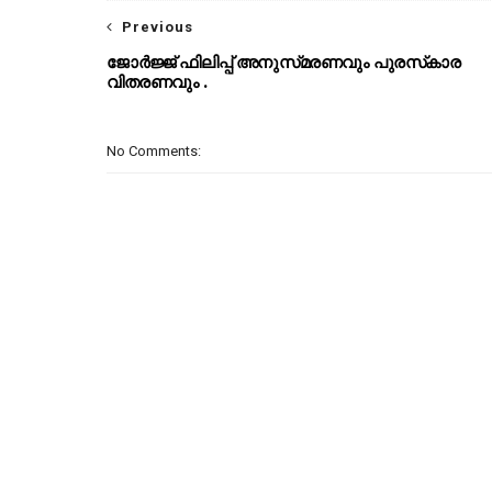
Previous
ജോർജ്ജ് ഫിലിപ്പ് അനുസ്‌മരണവും പുരസ്‌കാര
വിതരണവും .
No Comments: