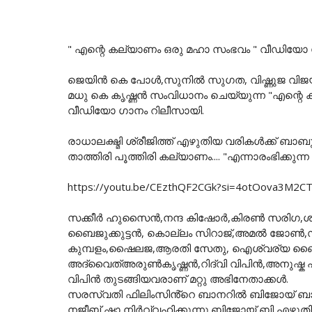
" എന്റെ കല്യാണം ഒരു മഹാ സംഭവം " വീഡിയോ ഗാ
ജെയിൻ കെ പോൾ,സുനിൽ സുഗത, വിഷ്ണുജ വിജയ്,
മധു കെ കൃഷ്ണൻ സംവിധാനം ചെയ്യുന്ന "എന്റെ ക
വീഡിയോ ഗാനം റിലീസായി.
രാധാലക്ഷ്മി ശ്രീജിത്ത് എഴുതിയ വരികൾക്ക് 
താത്തിരി പൂത്തിരി കല്യാണം.... "എന്നാരംഭിക്കു
https://youtu.be/CEzthQF2CGk?si=4otOova3M2C
സക്കീർ ഹുസൈൻ,നന്ദ കിഷോർ,കിരൺ സരിഗ,ശ്യാം
ബൈജുക്കുട്ടൻ, കൊല്ലം സിറാജ്,അമൽ ജോൺ,സുന
കുമ്പളം,ഷൈലജ,ആരതി സേതു, ഐശ്വര്യ ബൈജു,ലക
അദ്വൈത്അരുൺകൃഷ്ണൻ,റിദ്വി വിപിൻ,അനുഷ്ക പാ
വിപിൻ തുടങ്ങിയവരാണ് മറ്റു അഭിനേതാക്കൾ.
സരസ്വതി ഫിലിംസിൻ്റെ ബാനറിൽ ബിജോയ് ബാഹ
നജീബ് ഷാ നിർവ്വഹിക്കുന്നു.ബിജോയ് ബി എഴു