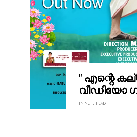
" എന്റെ ക
വീഡിയോ ഗാന
1 MINUTE
READ