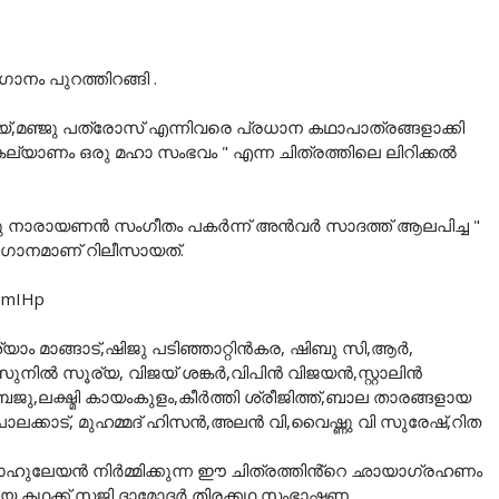
നം പുറത്തിറങ്ങി .
മഞ്ജു പത്രോസ് എന്നിവരെ പ്രധാന കഥാപാത്രങ്ങളാക്കി
ല്യാണം ഒരു മഹാ സംഭവം " എന്ന ചിത്രത്തിലെ ലിറിക്കൽ
ബാബു നാരായണൻ സംഗീതം പകർന്ന് അൻവർ സാദത്ത് ആലപിച്ച "
ന്ന ഗാനമാണ് റിലീസായത്.
TmIHp
 മാങ്ങാട്,ഷിജു പടിഞ്ഞാറ്റിൻകര, ഷിബു സി,ആർ,
ിൽ സൂര്യ, വിജയ് ശങ്കർ,വിപിൻ വിജയൻ,സ്റ്റാലിൻ
്ഷ്മി കായംകുളം,കീർത്തി ശ്രീജിത്ത്,ബാല താരങ്ങളായ
ലക്കാട്, മുഹമ്മദ് ഹിസൻ,അലൻ വി,വൈഷ്ണു വി സുരേഷ്,റിത
ുലേയൻ നിർമ്മിക്കുന്ന ഈ ചിത്രത്തിൻ്റെ ഛായാഗ്രഹണം
തിയ കഥക്ക് സജി ദാമോദർ തിരക്കഥ സംഭാഷണ