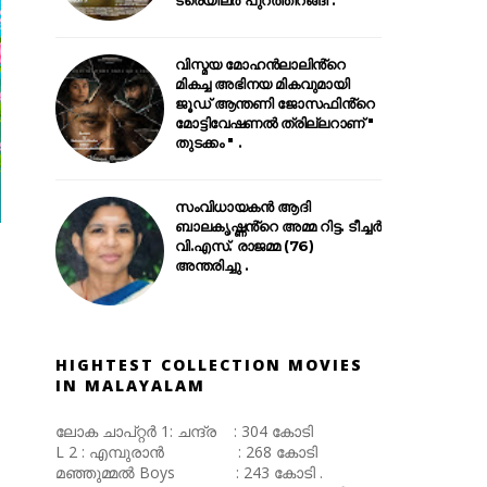
വിസ്മയ മോഹൻലാലിൻ്റെ
മികച്ച അഭിനയ മികവുമായി
ജൂഡ് ആന്തണി ജോസഫിൻ്റെ
മോട്ടിവേഷണൽ ത്രില്ലറാണ് "
തുടക്കം " .
സംവിധായകൻ ആദി
ബാലകൃഷ്ണൻ്റെ അമ്മ റിട്ട. ടീച്ചർ
വി.എസ്. രാജമ്മ (76)
അന്തരിച്ചു .
HIGHTEST COLLECTION MOVIES
IN MALAYALAM
ലോക ചാപ്റ്റർ 1: ചന്ദ്ര : 304 കോടി
L 2 : എമ്പുരാൻ : 268 കോടി
മഞ്ഞുമ്മൽ Boys : 243 കോടി .