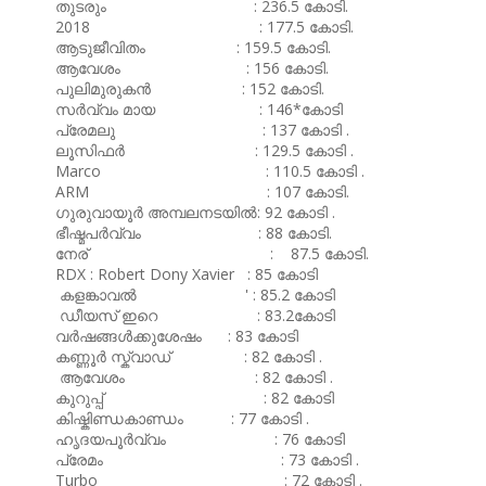
തുടരും : 236.5 കോടി.
2018 : 177.5 കോടി.
ആടുജീവിതം : 159.5 കോടി.
ആവേശം : 156 കോടി.
പുലിമുരുകൻ : 152 കോടി.
സർവ്വം മായ : 146*കോടി
പ്രേമലു : 137 കോടി .
ലൂസിഫർ : 129.5 കോടി .
Marco : 110.5 കോടി .
ARM : 107 കോടി.
ഗുരുവായൂർ അമ്പലനടയിൽ: 92 കോടി .
ഭീഷ്മപർവ്വം : 88 കോടി.
നേര് : 87.5 കോടി.
RDX : Robert Dony Xavier : 85 കോടി
കളങ്കാവൽ ' : 85.2 കോടി
ഡീയസ് ഇറെ : 83.2കോടി
വർഷങ്ങൾക്കുശേഷം : 83 കോടി
കണ്ണൂർ സ്ക്വാഡ് : 82 കോടി .
ആവേശം : 82 കോടി .
കുറുപ്പ് : 82 കോടി
കിഷ്കിണ്ഡകാണ്ഡം : 77 കോടി .
ഹൃദയപൂർവ്വം : 76 കോടി
പ്രേമം : 73 കോടി .
Turbo : 72 കോടി .