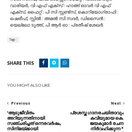
വാരിയർ, വി എഫ് എക്സ് : ഹാങ്ങ് ഓവർ വി എഫ്
എക്സ്, ഫൈറ്റ് : പി സി സ്റ്റണ്ട്സ്, കൊറിയോഗ്രാഫി :
ഷെരീഫ്, സ്റ്റിൽ : അമൽ സി സദർ, ഡിസൈൻ :
യെല്ലോ ടൂത്ത്, പി ആർ ഓ : പ്രതീഷ് ശേഖർ.
Tags :
SHARE THIS
YOU MIGHT ALSO LIKE
Previous
Next
'ആടുജീവിതം
പ്രശസ്ത ഗാനരചയിതാവും
അറിയുന്നതിനായി
കവിയുമായ കെ.
സഞ്ചരിച്ചത് ഒന്നരവർഷം,
ജയകുമാർ രചന
സിനിമയ്ക്കായി
നിർവഹിക്കുന്ന "