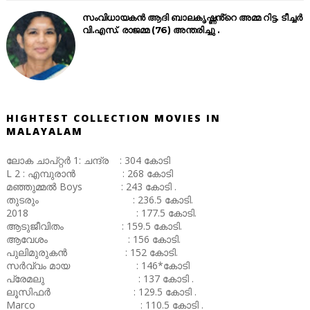
സംവിധായകൻ ആദി ബാലകൃഷ്ണൻ്റെ അമ്മ റിട്ട. ടീച്ചർ
വി.എസ്. രാജമ്മ (76) അന്തരിച്ചു .
HIGHTEST COLLECTION MOVIES IN
MALAYALAM
ലോക ചാപ്റ്റർ 1: ചന്ദ്ര : 304 കോടി
L 2 : എമ്പുരാൻ : 268 കോടി
മഞ്ഞുമ്മൽ Boys : 243 കോടി .
തുടരും : 236.5 കോടി.
2018 : 177.5 കോടി.
ആടുജീവിതം : 159.5 കോടി.
ആവേശം : 156 കോടി.
പുലിമുരുകൻ : 152 കോടി.
സർവ്വം മായ : 146*കോടി
പ്രേമലു : 137 കോടി .
ലൂസിഫർ : 129.5 കോടി .
Marco : 110.5 കോടി .