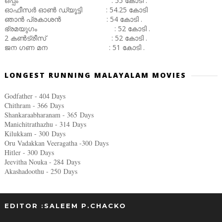
ഒപ്പം : 55 കോടി .
ഓഫീസർ ഓൺ ഡ്യൂട്ടി : 54.25 കോടി
ഞാൻ പ്രകാശൻ : 54 കോടി .
ഭ്രമയുഗം : 52 കോടി .
2 കൺട്രീസ് : 52 കോടി .
ജന ഗണ മന : 51 കോടി .
LONGEST RUNNING MALAYALAM MOVIES
Godfather - 404 Days
Chithram - 366
Days
Shankaraabharanam - 365
Days
Manichitrathazhu - 314
Days
Kilukkam - 300
Days
Oru Vadakkan Veeragatha -300
Days
Hitler - 300
Days
Jeevitha Nouka - 284
Days
Akashadoothu - 250
Days
EDITOR :SALEEM P.CHACKO