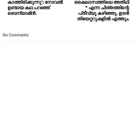
കാത്തിരിക്കുന്നു'; നോവല്‍
കൈലാസത്തിലെ അതിഥി
ഉണ്ടായ കഥ പറഞ്ഞ്
" എന്ന ചിത്രത്തിന്റെ
ബെന്യാമിൻ.
പ്രീവ്യൂ കഴിഞ്ഞു. ഉടൻ
തിയേറ്ററുകളിൽ എത്തും.
No Comments: