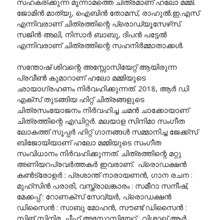
സഹകരിക്കുന്ന മൂന്നാമത്തെ ചിത്രമാണ് ഹലോ മമ്മി.
ജോമിൻ മാത്യു, ഐബിൻ തോമസ്, രാഹുൽ.ഇ.എസ്
എന്നിവരാണ് ചിത്രത്തിന്റെ പ്രൊഡ്യൂസേഴ്‌സ്.
സജിൻ അലി, നിസാർ ബാബു, ദിപൻ പട്ടേൽ
എന്നിവരാണ് ചിത്രത്തിന്റെ സഹനിർമ്മാതാക്കൾ.
സന്തോഷ് ശിവന്റെ അസ്സോസിയേറ്റ് ആയിരുന്ന
പ്രവീൺ കുമാറാണ് ഹലോ മമ്മിയുടെ
ഛായാഗ്രഹണം നിർവഹിക്കുന്നത്. 2018, ആർ ഡി
എക്സ് തുടങ്ങിയ ഹിറ്റ് ചിത്രങ്ങളുടെ
ചിത്രസംയോജനം നിർവഹിച്ച ചമൻ ചാക്കോയാണ്
ചിത്രത്തിന്റെ എഡിറ്റർ. മലയാള സിനിമാ സംഗീത
ലോകത്ത് സൂപ്പർ ഹിറ്റ്‌ ഗാനങ്ങൾ സമ്മാനിച്ച ജേക്ക്സ്
ബിജോയിയാണ് ഹലോ മമ്മിയുടെ സംഗീത
സംവിധാനം നിർവഹിക്കുന്നത്. ചിത്രത്തിന്റെ മറ്റു
അണിയറപ്രവർത്തകർ ഇവരാണ്. പ്രൊഡക്ഷൻ
കൺട്രോളർ : പ്രശാന്ത് നാരായണൻ, ഗാന രചന :
മുഹ്‌സിൻ പരാരി, വസ്ത്രാലങ്കാരം : സമീറാ സനീഷ്,
മേക്കപ്പ് : റോണക്സ് സേവ്യർ, പ്രൊഡക്ഷൻ
ഡിസൈൻ : സാബു മോഹൻ, സൗണ്ട് ഡിസൈൻ :
സിങ് സിനിമ, ചീഫ് അസ്സോസിയേറ്റ് : വിശാഖ് ആർ