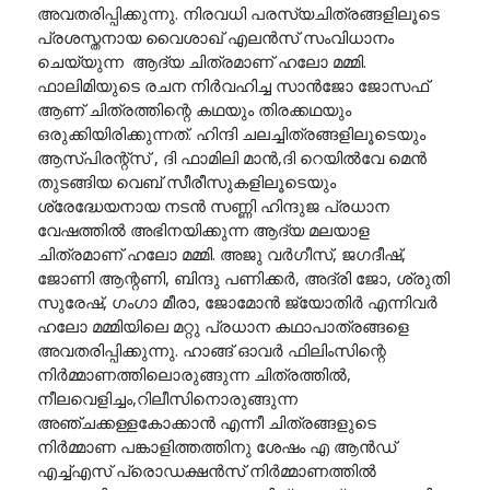
അവതരിപ്പിക്കുന്നു. നിരവധി പരസ്യചിത്രങ്ങളിലൂടെ
പ്രശസ്തനായ വൈശാഖ് എലൻസ് സംവിധാനം
ചെയ്യുന്ന ആദ്യ ചിത്രമാണ് ഹലോ മമ്മി.
ഫാലിമിയുടെ രചന നിർവഹിച്ച സാൻജോ ജോസഫ്
ആണ് ചിത്രത്തിന്റെ കഥയും തിരക്കഥയും
ഒരുക്കിയിരിക്കുന്നത്. ഹിന്ദി ചലച്ചിത്രങ്ങളിലൂടെയും
ആസ്പിരന്റ്സ് , ദി ഫാമിലി മാൻ,ദി റെയിൽവേ മെൻ
തുടങ്ങിയ വെബ് സീരീസുകളിലൂടെയും
ശ്രേദ്ധേയനായ നടൻ സണ്ണി ഹിന്ദുജ പ്രധാന
വേഷത്തിൽ അഭിനയിക്കുന്ന ആദ്യ മലയാള
ചിത്രമാണ് ഹലോ മമ്മി. അജു വർഗീസ്, ജഗദീഷ്,
ജോണി ആന്റണി, ബിന്ദു പണിക്കർ, അദ്രി ജോ, ശ്രുതി
സുരേഷ്, ഗംഗാ മീരാ, ജോമോൻ ജ്യോതിർ എന്നിവർ
ഹലോ മമ്മിയിലെ മറ്റു പ്രധാന കഥാപാത്രങ്ങളെ
അവതരിപ്പിക്കുന്നു. ഹാങ്ങ് ഓവർ ഫിലിംസിന്റെ
നിർമ്മാണത്തിലൊരുങ്ങുന്ന ചിത്രത്തിൽ,
നീലവെളിച്ചം,റിലീസിനൊരുങ്ങുന്ന
അഞ്ചക്കള്ളകോക്കാൻ എന്നീ ചിത്രങ്ങളുടെ
നിർമ്മാണ പങ്കാളിത്തത്തിനു ശേഷം എ ആൻഡ്
എച്ച്എസ് പ്രൊഡക്ഷൻസ് നിർമ്മാണത്തിൽ