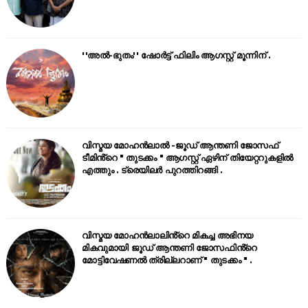
''അൽ-ഭുതം'' ഷോർട്ട് ഫിലിം ആഗസ്റ്റ് മൂന്നിന് .
വിസ്മയ മോഹൻലാൽ -ജൂഡ് ആന്തണി ജോസഫ്
ടീമിൻ്റെ " തുടക്കം " ആഗസ്റ്റ് ഏഴിന് തിയേറ്ററുകളിൽ
എത്തും . ട്രെയിലർ പുറത്തിറങ്ങി .
വിസ്മയ മോഹൻലാലിൻ്റെ മികച്ച അഭിനയ
മികവുമായി ജൂഡ് ആന്തണി ജോസഫിൻ്റെ
മോട്ടിവേഷണൽ ത്രില്ലറാണ് " തുടക്കം " .