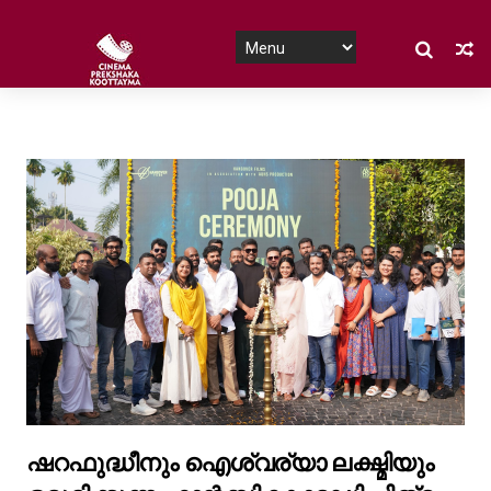
ഷറഫുദ്ധീനും ഐശ്വര്യാ ലക്ഷ്മിയും