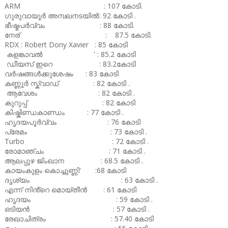
ARM : 107 കോടി.
ഗുരുവായൂർ അമ്പലനടയിൽ: 92 കോടി .
ഭീഷ്മപർവ്വം : 88 കോടി.
നേര് : 87.5 കോടി.
RDX : Robert Dony Xavier : 85 കോടി
കളങ്കാവൽ ' : 85.2 കോടി
ഡീയസ് ഇറെ : 83.2കോടി
വർഷങ്ങൾക്കുശേഷം : 83 കോടി
കണ്ണൂർ സ്ക്വാഡ് : 82 കോടി .
ആവേശം : 82 കോടി .
കുറുപ്പ് : 82 കോടി
കിഷ്കിണ്ഡകാണ്ഡം : 77 കോടി .
ഹൃദയപൂർവ്വം : 76 കോടി
പ്രേമം : 73 കോടി .
Turbo : 72 കോടി .
രോമാഞ്ചം : 71 കോടി .
ആലപ്പുഴ ജിംഖാന : 68.5 കോടി .
കായംകുളം കൊച്ചുണ്ണി' :68 കോടി
ദൃശ്യം : 63 കോടി .
എന്ന് നിൻ്റെ മൊയ്തീൻ : 61 കോടി
ഹൃദയം : 59 കോടി .
ഒടിയൻ : 57 കോടി .
രേഖാചിത്രം : 57.40 കോടി