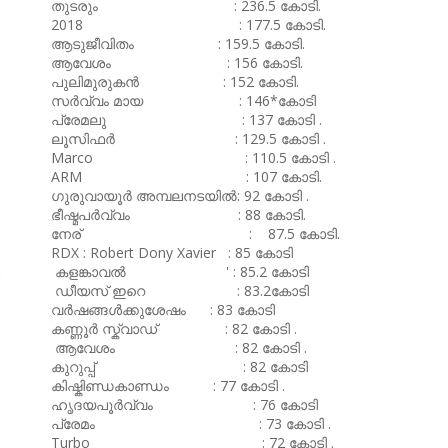
തുടരും : 236.5 കോടി.
2018 : 177.5 കോടി.
ആടുജീവിതം : 159.5 കോടി.
ആവേശം : 156 കോടി.
പുലിമുരുകൻ : 152 കോടി.
സർവ്വം മായ : 146*കോടി
പ്രേമലു : 137 കോടി .
ലൂസിഫർ : 129.5 കോടി .
Marco : 110.5 കോടി .
ARM : 107 കോടി.
ഗുരുവായൂർ അമ്പലനടയിൽ: 92 കോടി .
ഭീഷ്മപർവ്വം : 88 കോടി.
നേര് : 87.5 കോടി.
RDX : Robert Dony Xavier : 85 കോടി
കളങ്കാവൽ ' : 85.2 കോടി
ഡീയസ് ഇറെ : 83.2കോടി
വർഷങ്ങൾക്കുശേഷം : 83 കോടി
കണ്ണൂർ സ്ക്വാഡ് : 82 കോടി .
ആവേശം : 82 കോടി .
കുറുപ്പ് : 82 കോടി
കിഷ്കിണ്ഡകാണ്ഡം : 77 കോടി .
ഹൃദയപൂർവ്വം : 76 കോടി
പ്രേമം : 73 കോടി .
Turbo : 72 കോടി .