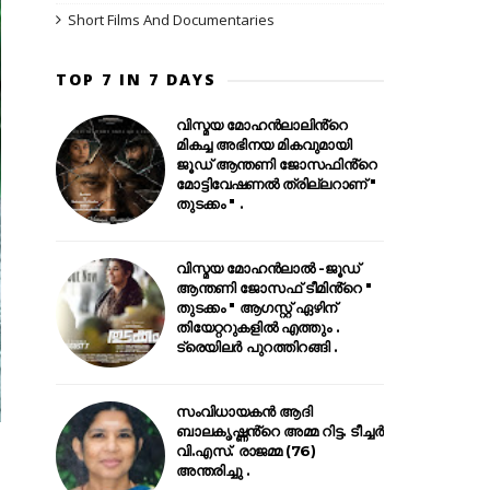
Short Films And Documentaries
TOP 7 IN 7 DAYS
വിസ്മയ മോഹൻലാലിൻ്റെ
മികച്ച അഭിനയ മികവുമായി
ജൂഡ് ആന്തണി ജോസഫിൻ്റെ
മോട്ടിവേഷണൽ ത്രില്ലറാണ് "
തുടക്കം " .
വിസ്മയ മോഹൻലാൽ -ജൂഡ്
ആന്തണി ജോസഫ് ടീമിൻ്റെ "
തുടക്കം " ആഗസ്റ്റ് ഏഴിന്
തിയേറ്ററുകളിൽ എത്തും .
ട്രെയിലർ പുറത്തിറങ്ങി .
സംവിധായകൻ ആദി
ബാലകൃഷ്ണൻ്റെ അമ്മ റിട്ട. ടീച്ചർ
വി.എസ്. രാജമ്മ (76)
അന്തരിച്ചു .