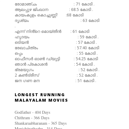
രോമാഞ്ചം : 71 കോടി .
ആലപ്പുഴ ജിംഖാന : 68.5 കോടി .
കായംകുളം കൊച്ചുണ്ണി' :68 കോടി
ദൃശ്യം : 63 കോടി
.
എന്ന് നിൻ്റെ മൊയ്തീൻ : 61 കോടി
ഹൃദയം : 59 കോടി .
ഒടിയൻ : 57 കോടി .
രേഖാചിത്രം : 57.40 കോടി
ഒപ്പം : 55 കോടി .
ഓഫീസർ ഓൺ ഡ്യൂട്ടി : 54.25 കോടി
ഞാൻ പ്രകാശൻ : 54 കോടി .
ഭ്രമയുഗം : 52 കോടി .
2 കൺട്രീസ് : 52 കോടി .
ജന ഗണ മന : 51 കോടി .
LONGEST RUNNING
MALAYALAM MOVIES
Godfather - 404 Days
Chithram - 366
Days
Shankaraabharanam - 365
Days
Manichitrathazhu - 314
Days