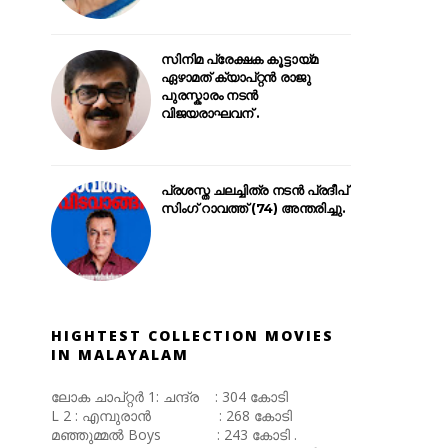
സിനിമ പ്രേക്ഷക കൂട്ടായ്മ
ഏഴാമത് ക്യാപ്റ്റൻ രാജു
പുരസ്കാരം നടൻ
വിജയരാഘവന് .
പ്രശസ്ത ചലച്ചിത്ര നടൻ പ്രദീപ്
സിംഗ് റാവത്ത് (74) അന്തരിച്ചു.
HIGHTEST COLLECTION MOVIES
IN MALAYALAM
ലോക ചാപ്റ്റർ 1: ചന്ദ്ര : 304 കോടി
L 2 : എമ്പുരാൻ : 268 കോടി
മഞ്ഞുമ്മൽ Boys : 243 കോടി .