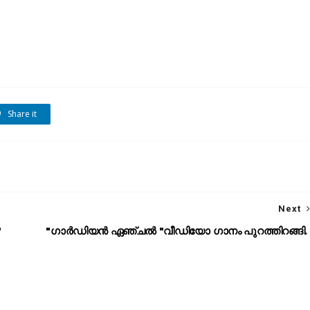
Share it
Next
"
"ഗാർഡിയൻ ഏഞ്ചൽ "വീഡിയോ ഗാനം പുറത്തിറങ്ങി.