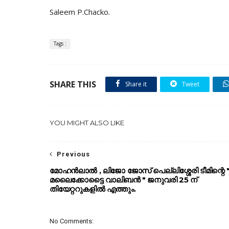
Saleem P.Chacko.
Tags :
SHARE THIS
Share it
Tweet
YOU MIGHT ALSO LIKE
Previous
മോഹൻലാൽ , ലിജോ ജോസ് പെല്ലിശ്ശേരി ടീമിന്റെ 
മലൈക്കോട്ടൈ വാലിബൻ " ജനുവരി 25 ന്
തിയേറ്ററുകളിൽ എത്തും.
No Comments: