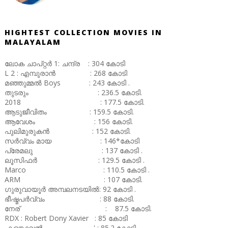
HIGHTEST COLLECTION MOVIES IN
MALAYALAM
ലോക ചാപ്റ്റർ 1: ചന്ദ്ര : 304 കോടി
L 2 : എമ്പുരാൻ : 268 കോടി
മഞ്ഞുമ്മൽ Boys : 243 കോടി .
തുടരും : 236.5 കോടി.
2018 : 177.5 കോടി.
ആടുജീവിതം : 159.5 കോടി.
ആവേശം : 156 കോടി.
പുലിമുരുകൻ : 152 കോടി.
സർവ്വം മായ : 146*കോടി
പ്രേമലു : 137 കോടി .
ലൂസിഫർ : 129.5 കോടി .
Marco : 110.5 കോടി .
ARM : 107 കോടി.
ഗുരുവായൂർ അമ്പലനടയിൽ: 92 കോടി .
ഭീഷ്മപർവ്വം : 88 കോടി.
നേര് : 87.5 കോടി.
RDX : Robert Dony Xavier : 85 കോടി
കളങ്കാവൽ ' : 85.2 കോടി