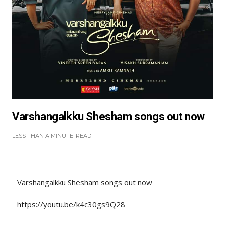
Varshangalkku Shesham songs out now
LESS THAN A MINUTE
READ
Varshangalkku Shesham songs out now
https://youtu.be/k4c30gs9Q28