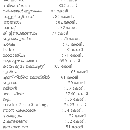
ഡീയസ് ഇറെ : 83.2കോടി
വർഷങ്ങൾക്കുശേഷം : 83 കോടി
കണ്ണൂർ സ്ക്വാഡ് : 82 കോടി .
ആവേശം : 82 കോടി .
കുറുപ്പ് : 82 കോടി
കിഷ്കിണ്ഡകാണ്ഡം : 77 കോടി .
ഹൃദയപൂർവ്വം : 76 കോടി
പ്രേമം : 73 കോടി .
Turbo : 72 കോടി .
രോമാഞ്ചം : 71 കോടി .
ആലപ്പുഴ ജിംഖാന : 68.5 കോടി .
കായംകുളം കൊച്ചുണ്ണി' :68 കോടി
ദൃശ്യം : 63 കോടി .
എന്ന് നിൻ്റെ മൊയ്തീൻ : 61 കോടി
ഹൃദയം : 59 കോടി .
ഒടിയൻ : 57 കോടി .
രേഖാചിത്രം : 57.40 കോടി
ഒപ്പം : 55 കോടി .
ഓഫീസർ ഓൺ ഡ്യൂട്ടി : 54.25 കോടി
ഞാൻ പ്രകാശൻ : 54 കോടി .
ഭ്രമയുഗം : 52 കോടി .
2 കൺട്രീസ് : 52 കോടി .
ജന ഗണ മന : 51 കോടി .