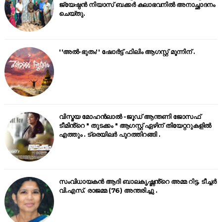
ജ്യേഷ്ഠൻ നിയാസ് ബക്കർ കലാഭവനിൽ അനാച്ഛാദനം
ചെയ്തു.
''അൽ-ഭുതം'' ഷോർട്ട് ഫിലിം ആഗസ്റ്റ് മൂന്നിന് .
വിസ്മയ മോഹൻലാൽ -ജൂഡ് ആന്തണി ജോസഫ്
ടീമിൻ്റെ " തുടക്കം " ആഗസ്റ്റ് ഏഴിന് തിയേറ്ററുകളിൽ
എത്തും . ട്രെയിലർ പുറത്തിറങ്ങി .
സംവിധായകൻ ആദി ബാലകൃഷ്ണൻ്റെ അമ്മ റിട്ട. ടീച്ചർ
വി.എസ്. രാജമ്മ (76) അന്തരിച്ചു .