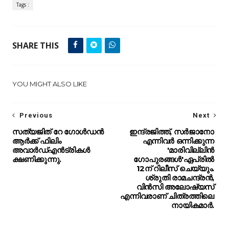
Tags :
SHARE THIS
YOU MIGHT ALSO LIKE
Previous
Next
സത്യജിത് റേ ഗോൾഡൻ
ഇന്ദ്രജിത്ത്, സർജാനോ
ആർക്ക് ഫിലിം
എന്നിവർ ഒന്നിക്കുന്ന
അവാർഡ്എൻട്രികൾ
'മാരിവില്ലിൻ
ക്ഷണിക്കുന്നു.
ഗോപുരങ്ങൾ'ഏപ്രിൽ
12ന് റിലീസ് ചെയ്യും.
ശ്രുതി രാമചന്ദ്രൻ,
വിൻസി അലോഷ്യസ്
എന്നിവരാണ് ചിത്രത്തിലെ
നായികമാർ.