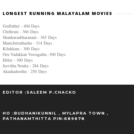
LONGEST RUNNING MALAYALAM MOVIES
Godfather - 404 Days
Chithram - 366
Days
Shankaraabharanam - 365
Days
Manichitrathazhu - 314
Days
Kilukkam - 300
Days
Oru Vadakkan Veeragatha -300
Days
Hitler - 300
Days
Jeevitha Nouka - 284
Days
Akashadoothu - 250
Days
EDITOR :SALEEM P.CHACKO
..
HO :BUDHANIKUNNIL , MYLAPRA TOWN ,
PATHANAMTHITTA PIN:689678