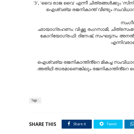
'3', 'വൈ രാജ വൈ' എന്നീ ചിത്രങ്ങൾക്കും 'സി
ഐശ്വര്യ രജനികാന്ത് വീണ്ടും സംവിധാനര
സംഗീത
ഛായാഗ്രഹണം: വിഷ്ണു രംഗസാമി, ചിത്രസംയ
കോറിയോഗ്രഫി: ദിനേഷ്, സംഘട്ടനം: അനൽ അരസ
എന്നിവരാ
ഐശ്വര്യ രജനികാന്തിൻ്റെ മികച്ച സംവിധാനം
.അതിഥി താരമാണെങ്കിലും രജനികാന്തിൻ്റെ മൊ
Tags :
SHARE THIS
Share it
Tweet