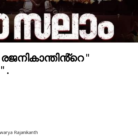
ജനികാന്തിൻ്റെ "
 .
hwarya Rajanikanth