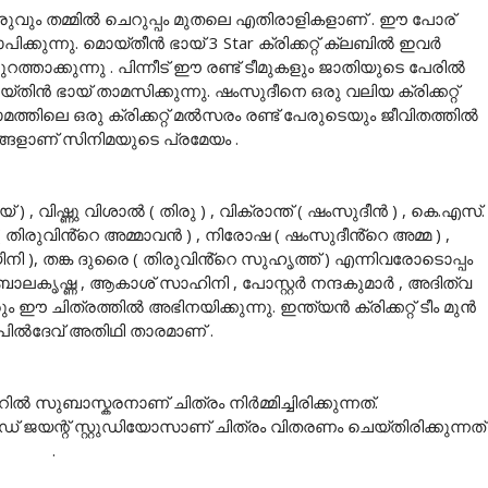
ുവും തമ്മിൽ ചെറുപ്പം മുതലെ എതിരാളികളാണ് . ഈ പോര്
യാപിക്കുന്നു. മൊയ്തീൻ ഭായ് 3 Star ക്രിക്കറ്റ് ക്ലബിൽ ഇവർ
പുറത്താക്കുന്നു . പിന്നീട് ഈ രണ്ട് ടീമുകളും ജാതിയുടെ പേരിൽ
ിൻ ഭായ് താമസിക്കുന്നു. ഷംസുദീനെ ഒരു വലിയ ക്രിക്കറ്റ്
മത്തിലെ ഒരു ക്രിക്കറ്റ് മൽസരം രണ്ട് പേരുടെയും ജീവിതത്തിൽ
റ്റങ്ങളാണ് സിനിമയുടെ പ്രമേയം .
 , വിഷ്ണു വിശാൽ ( തിരു ) , വിക്രാന്ത് ( ഷംസുദീൻ ) , കെ.എസ്.
 ( തിരുവിൻ്റെ അമ്മാവൻ ) , നിരോഷ ( ഷംസുദീൻ്റെ അമ്മ ) ,
 ), തങ്ക ദുരൈ ( തിരുവിൻ്റെ സുഹൃത്ത് ) എന്നിവരോടൊപ്പം
യ ബാലകൃഷ്ണ , ആകാശ് സാഹിനി , പോസ്റ്റർ നന്ദകുമാർ , അദിത്വ
 ഈ ചിത്രത്തിൽ അഭിനയിക്കുന്നു. ഇന്ത്യൻ ക്രിക്കറ്റ് ടീം മുൻ
കപിൽദേവ് അതിഥി താരമാണ് .
ുബാസ്കരനാണ് ചിത്രം നിർമ്മിച്ചിരിക്കുന്നത്.
ഡ് ജയന്റ് സ്റ്റുഡിയോസാണ് ചിത്രം വിതരണം ചെയ്തിരിക്കുന്നത്
.