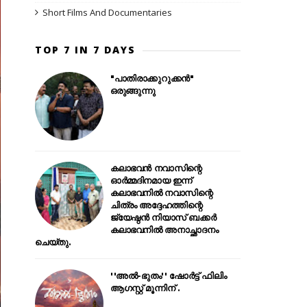
Short Films And Documentaries
TOP 7 IN 7 DAYS
"പാതിരാക്കുറുക്കൻ"
ഒരുങ്ങുന്നു
കലാഭവൻ നവാസിന്റെ
ഓർമ്മദിനമായ ഇന്ന്
കലാഭവനിൽ നവാസിന്റെ
ചിത്രം അദ്ദേഹത്തിന്റെ
ജ്യേഷ്ഠൻ നിയാസ് ബക്കർ
കലാഭവനിൽ അനാച്ഛാദനം
ചെയ്തു.
''അൽ-ഭുതം'' ഷോർട്ട് ഫിലിം
ആഗസ്റ്റ് മൂന്നിന് .