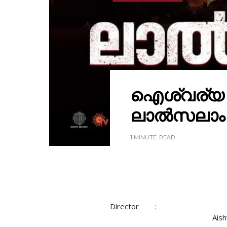
ഐശ്വര്യ ര
ലാൽസലാം "
1 MINUTE
READ
Director :
Ais