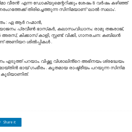
നിമാ വീരൻ' എന്ന ഡോക്യുമെന്ററിക്കും ശേഷം 8 വർഷം കഴിഞ്ഞ്
ംഗത്തേക്ക് തിരിച്ചെത്തുന്ന സിനിമയാണ് 'ലാൽ സലാം'.
ം : ഏ ആർ റഹ്മാൻ,
ോജനം: പ്രവീൺ ഭാസ്‌കർ, കലാസംവിധാനം: രാമു തങ്കരാജ്,
്, കിക്കാസ് കാളി, സ്റ്റണ്ട്: വിക്കി, ഗാനരചന: കബിലൻ
ണ് അണിയറ ശിൽപ്പികൾ .
 എടുത്ത് പറയാം. വിഷ്ണു വിശാലിൻ്റെ അഭിനയം ശ്രദ്ധേയം
യ്തിൻ ഭായ് ഗംഭീരം . കൃതമായ രാഷ്ട്രീയം പറയുന്ന സിനിമ
കൂടിയാണിത്.
Share it