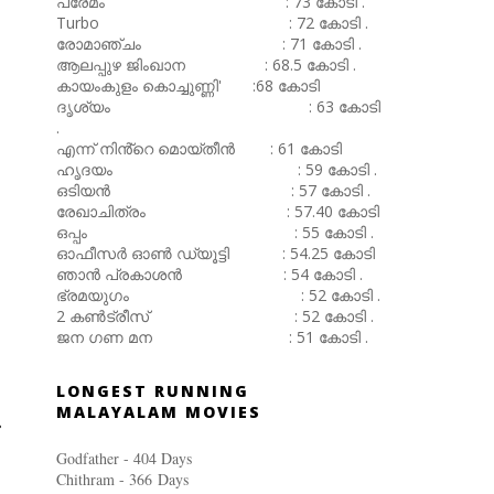
പ്രേമം : 73 കോടി .
Turbo : 72 കോടി .
രോമാഞ്ചം : 71 കോടി .
ആലപ്പുഴ ജിംഖാന : 68.5 കോടി .
കായംകുളം കൊച്ചുണ്ണി' :68 കോടി
ദൃശ്യം : 63 കോടി
.
എന്ന് നിൻ്റെ മൊയ്തീൻ : 61 കോടി
ഹൃദയം : 59 കോടി .
ഒടിയൻ : 57 കോടി .
രേഖാചിത്രം : 57.40 കോടി
ഒപ്പം : 55 കോടി .
ഓഫീസർ ഓൺ ഡ്യൂട്ടി : 54.25 കോടി
ഞാൻ പ്രകാശൻ : 54 കോടി .
ഭ്രമയുഗം : 52 കോടി .
2 കൺട്രീസ് : 52 കോടി .
ജന ഗണ മന : 51 കോടി .
LONGEST RUNNING
MALAYALAM MOVIES
Godfather - 404 Days
Chithram - 366
Days