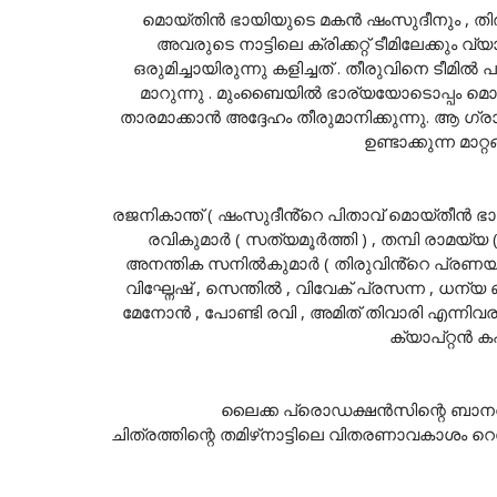
മൊയ്തിൻ ഭായിയുടെ മകൻ ഷംസുദീനും , തിര
അവരുടെ നാട്ടിലെ ക്രിക്കറ്റ് ടീമിലേക്കും വ്
ഒരുമിച്ചായിരുന്നു കളിച്ചത് . തീരുവിനെ ടീമിൽ 
മാറുന്നു . മുംബൈയിൽ ഭാര്യയോടൊപ്പം മൊയ്ത
താരമാക്കാൻ അദ്ദേഹം തീരുമാനിക്കുന്നു. ആ ഗ്രാ
ഉണ്ടാക്കുന്ന മാ
രജനികാന്ത് ( ഷംസുദീൻ്റെ പിതാവ് മൊയ്തീൻ ഭായ് )
രവികുമാർ ( സത്യമൂർത്തി ) , തമ്പി രാമയ്യ
അനന്തിക സനിൽകുമാർ ( തിരുവിൻ്റെ പ്രണയിനി
വിഘ്നേഷ് , സെന്തിൽ , വിവേക് പ്രസന്ന , ധന്
മേനോൻ , പോണ്ടി രവി , അമിത് തിവാരി എന്നിവരും
ക്യാപ്റ്റൻ 
ലൈക്ക പ്രൊഡക്ഷൻസിന്റെ ബാനറിൽ സ
ചിത്രത്തിന്റെ തമിഴ്‌നാട്ടിലെ വിതരണാവകാശം റെ