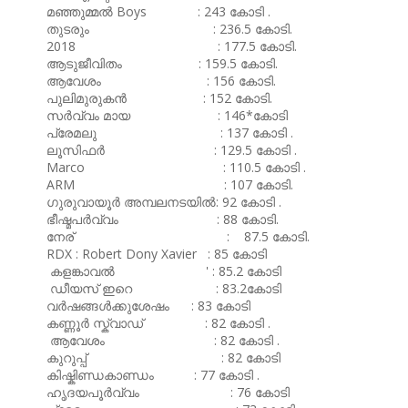
മഞ്ഞുമ്മൽ Boys : 243 കോടി .
തുടരും : 236.5 കോടി.
2018 : 177.5 കോടി.
ആടുജീവിതം : 159.5 കോടി.
ആവേശം : 156 കോടി.
പുലിമുരുകൻ : 152 കോടി.
സർവ്വം മായ : 146*കോടി
പ്രേമലു : 137 കോടി .
ലൂസിഫർ : 129.5 കോടി .
Marco : 110.5 കോടി .
ARM : 107 കോടി.
ഗുരുവായൂർ അമ്പലനടയിൽ: 92 കോടി .
ഭീഷ്മപർവ്വം : 88 കോടി.
നേര് : 87.5 കോടി.
RDX : Robert Dony Xavier : 85 കോടി
കളങ്കാവൽ ' : 85.2 കോടി
ഡീയസ് ഇറെ : 83.2കോടി
വർഷങ്ങൾക്കുശേഷം : 83 കോടി
കണ്ണൂർ സ്ക്വാഡ് : 82 കോടി .
ആവേശം : 82 കോടി .
കുറുപ്പ് : 82 കോടി
കിഷ്കിണ്ഡകാണ്ഡം : 77 കോടി .
ഹൃദയപൂർവ്വം : 76 കോടി