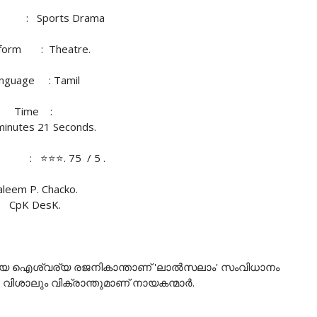
 : Sports Drama
tform : Theatre.
nguage : Tamil
Time :
minutes 21 Seconds.
g : ⭐⭐⭐. 75 / 5 .
aleem P. Chacko.
CpK DesK.
മായ ഐശ്വര്യ രജനികാന്താണ് 'ലാൽസലാം' സംവിധാനം
്ണു വിശാലും വിക്രാന്തുമാണ് നായകന്മാർ.