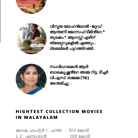
വിസ്മയ മോഹൻലാൽ -ജൂഡ്
ആന്തണി ജോസഫ് ടീമിൻ്റെ "
തുടക്കം " ആഗസ്റ്റ് ഏഴിന്
തിയേറ്ററുകളിൽ എത്തും .
ട്രെയിലർ പുറത്തിറങ്ങി .
സംവിധായകൻ ആദി
ബാലകൃഷ്ണൻ്റെ അമ്മ റിട്ട. ടീച്ചർ
വി.എസ്. രാജമ്മ (76)
അന്തരിച്ചു .
HIGHTEST COLLECTION MOVIES
IN MALAYALAM
ലോക ചാപ്റ്റർ 1: ചന്ദ്ര : 304 കോടി
L 2 : എമ്പുരാൻ : 268 കോടി