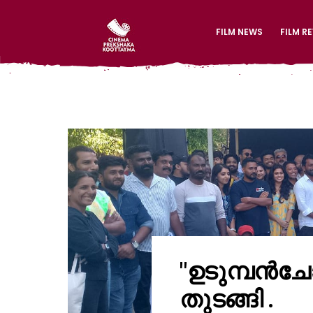
FILM NEWS
FILM R
"ഉടുമ്പൻചോ
തുടങ്ങി .