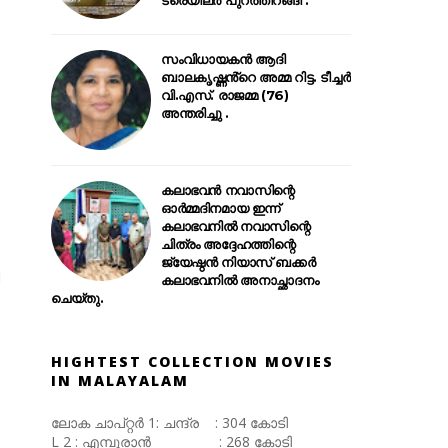
സംവിധായകൻ ആദി
ബാലകൃഷ്ണൻ്റെ അമ്മ റിട്ട. ടീച്ചർ
വി.എസ്. രാജമ്മ (76)
അന്തരിച്ചു .
കലാഭവൻ നവാസിന്റെ
ഓർമ്മദിനമായ ഇന്ന്
കലാഭവനിൽ നവാസിന്റെ
ചിത്രം അദ്ദേഹത്തിന്റെ
ജ്യേഷ്ഠൻ നിയാസ് ബക്കർ
കലാഭവനിൽ അനാച്ഛാദനം
ചെയ്തു.
HIGHTEST COLLECTION MOVIES
IN MALAYALAM
ലോക ചാപ്റ്റർ 1: ചന്ദ്ര : 304 കോടി
L 2 : എമ്പുരാൻ : 268 കോടി