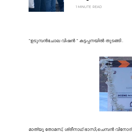
1 MINUTE
READ
"ഉടുമ്പൻചോല വിഷൻ " കട്ടപ്പനയിൽ തുടങ്ങി .
മാത്യു തോമസ്, ശ്രീനാഥ് ഭാസി,ചെമ്പൻ വിനോദ