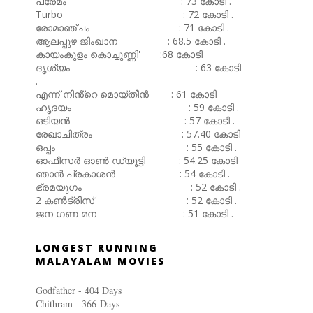
പ്രേമം : 73 കോടി .
Turbo : 72 കോടി .
രോമാഞ്ചം : 71 കോടി .
ആലപ്പുഴ ജിംഖാന : 68.5 കോടി .
കായംകുളം കൊച്ചുണ്ണി' :68 കോടി
ദൃശ്യം : 63 കോടി
.
എന്ന് നിൻ്റെ മൊയ്തീൻ : 61 കോടി
ഹൃദയം : 59 കോടി .
ഒടിയൻ : 57 കോടി .
രേഖാചിത്രം : 57.40 കോടി
ഒപ്പം : 55 കോടി .
ഓഫീസർ ഓൺ ഡ്യൂട്ടി : 54.25 കോടി
ഞാൻ പ്രകാശൻ : 54 കോടി .
ഭ്രമയുഗം : 52 കോടി .
2 കൺട്രീസ് : 52 കോടി .
ജന ഗണ മന : 51 കോടി .
LONGEST RUNNING
MALAYALAM MOVIES
Godfather - 404 Days
Chithram - 366
Days