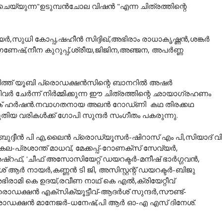
െയ്യുന്ന"ഉടുമ്പൻചോല വിഷൻ "എന്ന ചിത്രത്തിന്റെ
ർ,സുധി കോപ്പ,ഷഹീൻ സിദ്ദിഖ്,അഭിരാം രാധാകൃഷ്ണൻ,ശങ്കർ
േഷ്,നീന കുറുപ്പ്,ശ്രീയ,ജിജിന,അഞ്ജന, അപർണ്ണ
്ത് യൂബി പ്രൊഡക്ഷൻസിന്റെ ബാനറിൽ അഷർ
വർ ചേർന്ന് നിർമ്മിക്കുന്ന ഈ ചിത്രത്തിന്റെ ഛായാഗ്രഹണം
റർ-വിവേക് ഹർഷൻ.നവാഗതനായ അലൻ റോഡ്ണി കഥ തിരക്കഥ
യ വരികൾക്ക് ഗോപി സുന്ദർ സംഗീതം പകരുന്നു.
ബുദ്ദീൻ പി എ,ലൈൻ പ്രൊഡ്യൂസർ-ഷിറാസ് എം പി,സിയാദ് വി
പ്രശാന്ത് മാധവ്, മേക്കപ്പ്-റോണക്സ് സേവ്യർ,
അഷ്റഫ്, 'ചീഫ് അസോസിയേറ്റ് ഡയറക്ടർ-മനീഷ് ഭാർഗ്ഗവൻ,
 ആർ നായർ,കണ്ണൻ ടി ജി, അസിസ്റ്റന്റ് ഡയറക്ടർ-ബിജു
ഭിരാമി കെ ഉദയ്,രവീണ നാഥ് കെ എൽ,ക്രിയേറ്റീവ്
്ഷൻ എക്സിക്യൂട്ടീവ്-ആദർശ് സുന്ദർ,സൗണ്ട്-
പ്രൊഡക്ഷൻ മാനേജർ-ധനേഷ്,പി ആർ ഓ-എ എസ് ദിനേശ്.