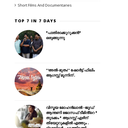
Short Films And Documentaries
TOP 7 IN 7 DAYS
"പാതിരാക്കുറുക്കൻ"
ഒരുങ്ങുന്നു
''അൽ-ഭുതം'' ഷോർട്ട് ഫിലിം
ആഗസ്റ്റ് മൂന്നിന് .
വിസ്മയ മോഹൻലാൽ -ജൂഡ്
ആന്തണി ജോസഫ് ടീമിൻ്റെ "
തുടക്കം " ആഗസ്റ്റ് ഏഴിന്
തിയേറ്ററുകളിൽ എത്തും .
ട്രെയിലർ പുറത്തിറങ്ങി .