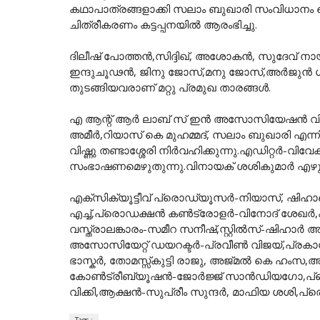
കഥാപാത്രങ്ങളാക്കി സലാം ബുഖാരി സംവിധാനം ച
ചിത്രീകരണം കട്ടപ്പനയിൽ ആരംഭിച്ചു.
ദിലീഷ് പോത്തൻ,സിദ്ദിഖ്, അശോകൻ, സുദേവ് നായ
ഇന്ദുചൂഢൻ, ജിനു ജോസ്,മനു ജോസ്,അർജുൻ ഗണ
തുടങ്ങിയവരാണ് മറ്റു പ്രമുഖ താരങ്ങൾ.
എ ആന്റ് ആർ ലാബ് സ് ഇൻ അസോസിയേഷൻ വിത
അമീർ,റിയാസ് കെ മുഹമ്മദ്, സലാം ബുഖാരി എന്നി
വിഷ്ണു തണ്ടാശ്ശേരി നിർവഹിക്കുന്നു.എഡിറ്
സംഭാഷണമെഴുതുന്നു.വിനായക് ശശികുമാർ എഴുതി
എക്സിക്യൂട്ടീവ് പ്രൊഡ്യൂസർ-നിയാസ്, ഷിഹാ
എച്ച്,പ്രൊഡക്ഷൻ കൺട്രോളർ-വിനോദ് ശേഖർ,കല-
വസ്ത്രാലങ്കാരം-സമീറ സനീഷ്,സ്റ്റിൽസ്-ഷിഹാർ 
അസോസിയേറ്റ് ഡയറക്ടർ-പ്രവീൺ വിജയ്,പ്രകാശ്
ഭാസ്കർ, തോമസ്സ്കുട്ടി രാജു, അജ്മൽ കെ ഹംസ,അ
കോൺട്രീബ്യൂഷൻ-ജോർജ്ജ് സാൻഡിയഗോ,പ്രൊഡക
വിക്കി,ആക്ഷൻ-സുപ്രീം സുന്ദർ, മാഫിയ ശശി,