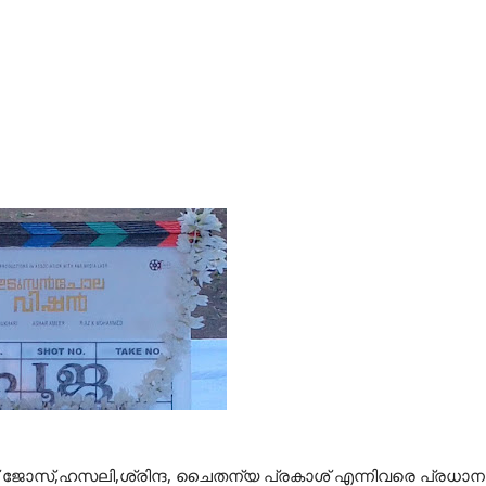
് ജോസ്,ഹസലി,ശ്രിന്ദ, ചൈതന്യ പ്രകാശ് എന്നിവരെ പ്രധാന