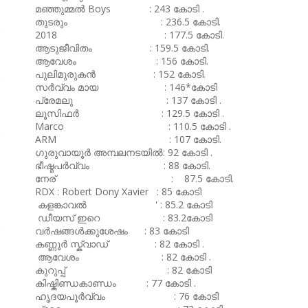
മഞ്ഞുമ്മൽ Boys : 243 കോടി .
തുടരും : 236.5 കോടി.
2018 : 177.5 കോടി.
ആടുജീവിതം : 159.5 കോടി.
ആവേശം : 156 കോടി.
പുലിമുരുകൻ : 152 കോടി.
സർവ്വം മായ : 146*കോടി
പ്രേമലു : 137 കോടി .
ലൂസിഫർ : 129.5 കോടി .
Marco : 110.5 കോടി .
ARM : 107 കോടി.
ഗുരുവായൂർ അമ്പലനടയിൽ: 92 കോടി .
ഭീഷ്മപർവ്വം : 88 കോടി.
നേര് : 87.5 കോടി.
RDX : Robert Dony Xavier : 85 കോടി
കളങ്കാവൽ ' : 85.2 കോടി
ഡീയസ് ഇറെ : 83.2കോടി
വർഷങ്ങൾക്കുശേഷം : 83 കോടി
കണ്ണൂർ സ്ക്വാഡ് : 82 കോടി .
ആവേശം : 82 കോടി .
കുറുപ്പ് : 82 കോടി
കിഷ്കിണ്ഡകാണ്ഡം : 77 കോടി .
ഹൃദയപൂർവ്വം : 76 കോടി