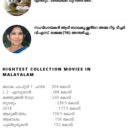
എത്തും . ട്രെയിലർ പുറത്തിറങ്ങി .
സംവിധായകൻ ആദി ബാലകൃഷ്ണൻ്റെ അമ്മ റിട്ട. ടീച്ചർ
വി.എസ്. രാജമ്മ (76) അന്തരിച്ചു .
HIGHTEST COLLECTION MOVIES IN
MALAYALAM
ലോക ചാപ്റ്റർ 1: ചന്ദ്ര : 304 കോടി
L 2 : എമ്പുരാൻ : 268 കോടി
മഞ്ഞുമ്മൽ Boys : 243 കോടി .
തുടരും : 236.5 കോടി.
2018 : 177.5 കോടി.
ആടുജീവിതം : 159.5 കോടി.
ആവേശം : 156 കോടി.
പുലിമുരുകൻ : 152 കോടി.