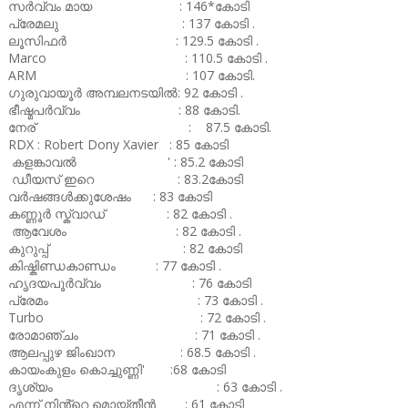
സർവ്വം മായ : 146*കോടി
പ്രേമലു : 137 കോടി .
ലൂസിഫർ : 129.5 കോടി .
Marco : 110.5 കോടി .
ARM : 107 കോടി.
ഗുരുവായൂർ അമ്പലനടയിൽ: 92 കോടി .
ഭീഷ്മപർവ്വം : 88 കോടി.
നേര് : 87.5 കോടി.
RDX : Robert Dony Xavier : 85 കോടി
കളങ്കാവൽ ' : 85.2 കോടി
ഡീയസ് ഇറെ : 83.2കോടി
വർഷങ്ങൾക്കുശേഷം : 83 കോടി
കണ്ണൂർ സ്ക്വാഡ് : 82 കോടി .
ആവേശം : 82 കോടി .
കുറുപ്പ് : 82 കോടി
കിഷ്കിണ്ഡകാണ്ഡം : 77 കോടി .
ഹൃദയപൂർവ്വം : 76 കോടി
പ്രേമം : 73 കോടി .
Turbo : 72 കോടി .
രോമാഞ്ചം : 71 കോടി .
ആലപ്പുഴ ജിംഖാന : 68.5 കോടി .
കായംകുളം കൊച്ചുണ്ണി' :68 കോടി
ദൃശ്യം : 63 കോടി .
എന്ന് നിൻ്റെ മൊയ്തീൻ : 61 കോടി