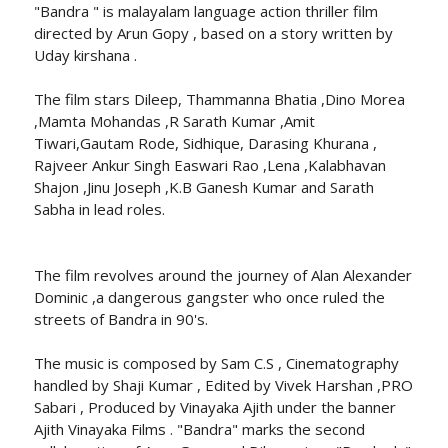
"Bandra " is malayalam language action thriller film
directed by Arun Gopy , based on a story written by
Uday kirshana .
The film stars Dileep, Thammanna Bhatia ,Dino Morea
,Mamta Mohandas ,R Sarath Kumar ,Amit
Tiwari,Gautam Rode, Sidhique, Darasing Khurana ,
Rajveer Ankur Singh Easwari Rao ,Lena ,Kalabhavan
Shajon ,Jinu Joseph ,K.B Ganesh Kumar and Sarath
Sabha in lead roles.
The film revolves around the journey of Alan Alexander
Dominic ,a dangerous gangster who once ruled the
streets of Bandra in 90's.
The music is composed by Sam C.S , Cinematography
handled by Shaji Kumar , Edited by Vivek Harshan ,PRO
Sabari , Produced by Vinayaka Ajith under the banner
Ajith Vinayaka Films . "Bandra" marks the second