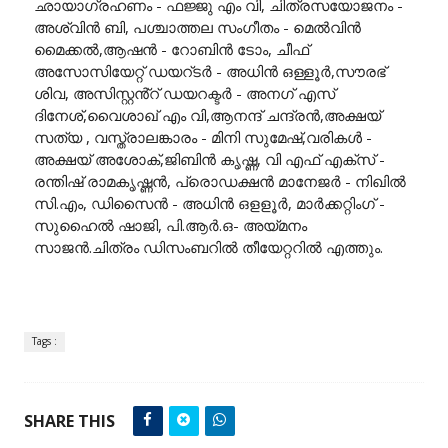
ഛായാഗ്രഹണം - ഫജ്ജു എം വി, ചിത്രസയോജനം -
അശ്വിൻ ബി, പശ്ചാത്തല സംഗീതം - മെൽവിൻ
മൈക്കൽ,ആഷൻ - റോബിൻ ടോം, ചീഫ്
അസോസിയേറ്റ് ഡയറ്ടർ - അധിൻ ഒള്ളൂർ,സൗരഭ്
ശിവ, അസിസ്റ്റൻ്റ് ഡയറക്ടർ - അനഗ് എസ്
ദിനേശ്,വൈശാഖ് എം വി,ആനന്ദ് ചന്ദ്രൻ,അക്ഷയ്
സത്യ , വസ്ത്രാലങ്കാരം - മിനി സുമേഷ്,വരികൾ -
അക്ഷയ് അശോക്,ജിബിൻ കൃഷ്ണ, വി എഫ് എക്സ് -
രന്തിഷ് രാമകൃഷ്ണൻ, പ്രൊഡക്ഷൻ മാനേജർ - നിഖിൽ
സി.എം, ഡിസൈൻ - അധിൻ ഒളളൂർ, മാർക്കറ്റിംഗ് -
സുഹൈൽ ഷാജി, പി.ആർ.ഒ- അയ്മനം
സാജൻ.ചിത്രം ഡിസംബറിൽ തീയേറ്ററിൽ എത്തും.
Tags :
SHARE THIS