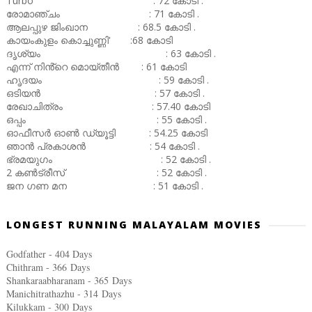
Turbo : 72 കോടി .
രോമാഞ്ചം : 71 കോടി .
ആലപ്പുഴ ജിംഖാന : 68.5 കോടി .
കായംകുളം കൊച്ചുണ്ണി' :68 കോടി
ദൃശ്യം : 63 കോടി .
എന്ന് നിൻ്റെ മൊയ്തീൻ : 61 കോടി
ഹൃദയം : 59 കോടി .
ഒടിയൻ : 57 കോടി .
രേഖാചിത്രം : 57.40 കോടി
ഒപ്പം : 55 കോടി .
ഓഫീസർ ഓൺ ഡ്യൂട്ടി : 54.25 കോടി
ഞാൻ പ്രകാശൻ : 54 കോടി .
ഭ്രമയുഗം : 52 കോടി .
2 കൺട്രീസ് : 52 കോടി .
ജന ഗണ മന : 51 കോടി .
LONGEST RUNNING MALAYALAM MOVIES
Godfather - 404 Days
Chithram - 366
Days
Shankaraabharanam - 365
Days
Manichitrathazhu - 314
Days
Kilukkam - 300
Days