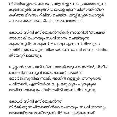
വ്യത്യസ്തമായ കഥയും, ആവിഷ്ക്കരണവുമായെത്തുന്ന,
കുണ്ടന്നൂരിലെ കുത്സിത ലഹള എന്ന ചിത്രത്തിൻ്റെ
കഴിഞ്ഞ ദിവസം റിലീസ് ചെയ്ത ഫസ്റ്റ് ലുക്ക് പോസ്റ്റർ
പ്രേക്ഷകരെ ആകർഷിച്ച് ശ്രദ്ധേയമായി.
കേഡർ സിനി ക്രിയേഷൻസിന്റെ ബാനറിൽ 'അക്ഷയ്
അശോക്' രചനയും,സംവിധാനം ചെയ്യുന്ന
കുണ്ടന്നുരിലെ കുത്സിത ലഹള എന്ന സിനിമയുടെ
ചിത്രീകരണം പൂർത്തിയായി. ഡിസംബർ മാസം ചിത്രം
തീയേറ്ററിലെത്തും.
ലുക്മാൻ അവറാൻ,വീണ നായർ,ആശ മഠത്തിൽ,പ്രദീപ്
ബാലൻ,ദാസേട്ടൻ കോഴിക്കോട്, ജെയിൻ
ജോർജ്,സുനീഷ് സാമി, അധിൻ ഒള്ളൂർ, അനുരാത്
പവിത്രൻ, എന്നിവർക്ക് ഒപ്പം ഒരുകൂട്ടം പുതുമുഖ
അഭിനേതാക്കളും ചിത്രത്തിൽ അണിനിരക്കുന്നു.
കേഡർ സിനി ക്രിയേഷൻസ്
നിർമ്മിക്കുന്നചിത്രത്തിൻ്റെ രചനയും ,സംവിധാനവും
അക്ഷയ് അശോക് ആണ് നിർവഹിച്ചിരിക്കുന്നത്,