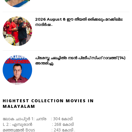
2026 August 8 ഈ തീയതി ഒരിക്കലും മറക്കില്ല:
നാദിർഷ .
പ്രശസ്ത ചലച്ചിത്ര നടൻ പ്രദീപ് സിംഗ് റാവത്ത് (74)
അന്തരിച്ചു.
HIGHTEST COLLECTION MOVIES IN
MALAYALAM
ലോക ചാപ്റ്റർ 1: ചന്ദ്ര : 304 കോടി
L 2 : എമ്പുരാൻ : 268 കോടി
മഞ്ഞുമ്മൽ Boys : 243 കോടി .