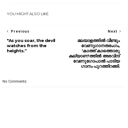
YOU MIGHT ALSO LIKE
Previous
Next
"As you soar, the devil
മലയാളത്തിൽ വീണ്ടും
watches from the
വേണുഗാനതരംഗം,
heights.”
'കാത്ത് കാത്തൊരു
കല്യാണ'ത്തിൽ അരവിന്ദ്
വേണുഗോപാൽ പാടിയ
ഗാനം പുറത്തിറങ്ങി.
No Comments: