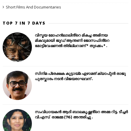
Short Films And Documentaries
TOP 7 IN 7 DAYS
വിസ്മയ മോഹൻലാലിൻ്റെ മികച്ച അഭിനയ
മികവുമായി ജൂഡ് ആന്തണി ജോസഫിൻ്റെ
മോട്ടിവേഷണൽ ത്രില്ലറാണ് " തുടക്കം " .
സിനിമ പ്രേക്ഷക കൂട്ടായ്മ ഏഴാമത് ക്യാപ്റ്റൻ രാജു
പുരസ്കാരം നടൻ വിജയരാഘവന് .
സംവിധായകൻ ആദി ബാലകൃഷ്ണൻ്റെ അമ്മ റിട്ട. ടീച്ചർ
വി.എസ്. രാജമ്മ (76) അന്തരിച്ചു .