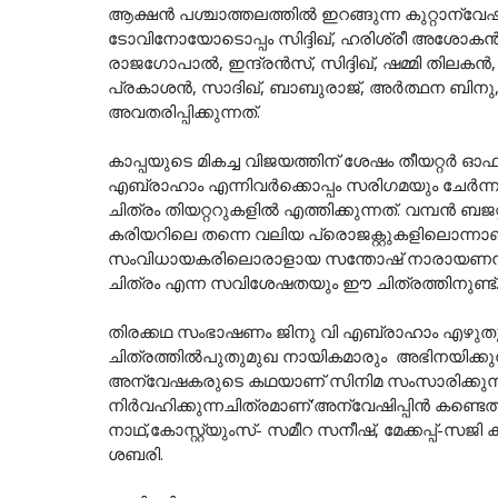
ആക്ഷൻ പശ്ചാത്തലത്തിൽ ഇറങ്ങുന്ന കുറ്റാന്വേ
ടോവിനോയോടൊപ്പം സിദ്ദിഖ്, ഹരിശ്രീ അശോകൻ, പ
രാജഗോപാൽ, ഇന്ദ്രൻസ്, സിദ്ദിഖ്, ഷമ്മി തിലകൻ
പ്രകാശൻ, സാദിഖ്, ബാബുരാജ്, അർത്ഥന ബിനു, 
അവതരിപ്പിക്കുന്നത്.
കാപ്പയുടെ മികച്ച വിജയത്തിന് ശേഷം തീയറ്റര്‍
എബ്രാഹാം എന്നിവർക്കൊപ്പം സരിഗമയും ചേർന്നാണ്
ചിത്രം തിയറ്ററുകളിൽ എത്തിക്കുന്നത്. വമ്പന്‍ ബ
കരിയറിലെ തന്നെ വലിയ പ്രൊജക്റ്റുകളിലൊന്നാണ
സംവിധായകരിലൊരാളായ സന്തോഷ് നാരായണന്‍ സ
ചിത്രം എന്ന സവിശേഷതയും ഈ ചിത്രത്തിനുണ്ട്
തിരക്കഥ സംഭാഷണം ജിനു വി എബ്രാഹാം എഴുതുന
ചിത്രത്തിൽപുതുമുഖ നായികമാരും അഭിനയിക്കുന്നുണ്
അന്വേഷകരുടെ കഥയാണ് സിനിമ സംസാരിക്കുന്നത
നിർവഹിക്കുന്നചിത്രമാണ്'അന്വേഷിപ്പിന്‍ കണ്ടെ
നാഥ്,കോസ്റ്റ്യുംസ്- സമീറ സനീഷ്, മേക്കപ്പ്-സ
ശബരി.