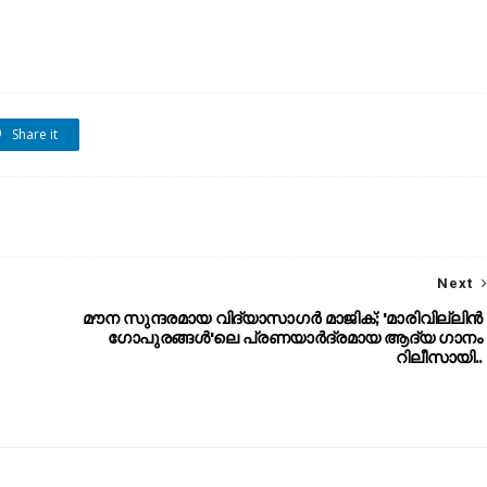
Share it
Next
മൗന സുന്ദരമായ വിദ്യാസാഗർ മാജിക്; 'മാരിവില്ലിൻ
ഗോപുരങ്ങൾ'ലെ പ്രണയാര്‍ദ്രമായ ആദ്യ ഗാനം
റിലീസായി..