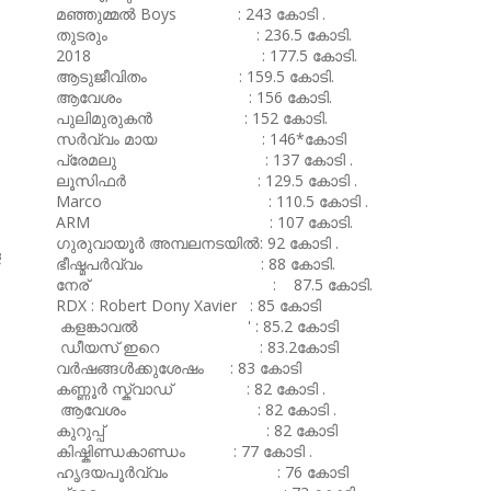
മഞ്ഞുമ്മൽ Boys : 243 കോടി .
തുടരും : 236.5 കോടി.
2018 : 177.5 കോടി.
ആടുജീവിതം : 159.5 കോടി.
ആവേശം : 156 കോടി.
പുലിമുരുകൻ : 152 കോടി.
സർവ്വം മായ : 146*കോടി
പ്രേമലു : 137 കോടി .
ലൂസിഫർ : 129.5 കോടി .
Marco : 110.5 കോടി .
ARM : 107 കോടി.
ഗുരുവായൂർ അമ്പലനടയിൽ: 92 കോടി .
ള
ഭീഷ്മപർവ്വം : 88 കോടി.
നേര് : 87.5 കോടി.
RDX : Robert Dony Xavier : 85 കോടി
കളങ്കാവൽ ' : 85.2 കോടി
ഡീയസ് ഇറെ : 83.2കോടി
വർഷങ്ങൾക്കുശേഷം : 83 കോടി
കണ്ണൂർ സ്ക്വാഡ് : 82 കോടി .
ആവേശം : 82 കോടി .
കുറുപ്പ് : 82 കോടി
കിഷ്കിണ്ഡകാണ്ഡം : 77 കോടി .
ഹൃദയപൂർവ്വം : 76 കോടി