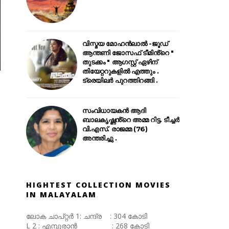
വിസ്മയ മോഹൻലാൽ -ജൂഡ്
ആന്തണി ജോസഫ് ടീമിൻ്റെ "
തുടക്കം " ആഗസ്റ്റ് ഏഴിന്
തിയേറ്ററുകളിൽ എത്തും .
ട്രെയിലർ പുറത്തിറങ്ങി .
സംവിധായകൻ ആദി
ബാലകൃഷ്ണൻ്റെ അമ്മ റിട്ട. ടീച്ചർ
വി.എസ്. രാജമ്മ (76)
അന്തരിച്ചു .
HIGHTEST COLLECTION MOVIES
IN MALAYALAM
ലോക ചാപ്റ്റർ 1: ചന്ദ്ര : 304 കോടി
L 2 : എമ്പുരാൻ : 268 കോടി