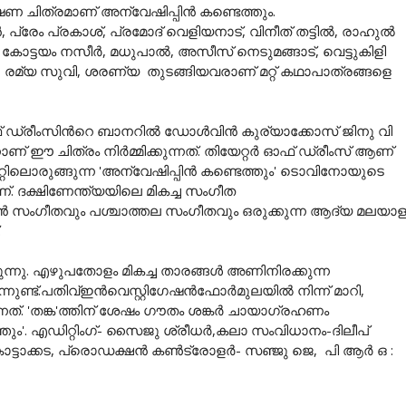
ഷണ ചിത്രമാണ് അന്വേഷിപ്പിൻ കണ്ടെത്തും.
്രേം പ്രകാശ്, പ്രമോദ് വെളിയനാട്, വിനീത് തട്ടിൽ, രാഹുൽ
, കോട്ടയം നസീർ, മധുപാൽ, അസീസ് നെടുമങ്ങാട്, വെട്ടുകിളി
രമ്യ സുവി, ശരണ്യ തുടങ്ങിയവരാണ് മറ്റ് കഥാപാത്രങ്ങളെ
 ഓഫ് ഡ്രീംസിന്‍റെ ബാനറില്‍ ഡോൾവിൻ കുര്യാക്കോസ് ജിനു വി
 ഈ ചിത്രം നിര്‍മ്മിക്കുന്നത്. തിയേറ്റർ ഓഫ് ഡ്രീംസ് ആണ്
ജറ്റിലൊരുങ്ങുന്ന 'അന്വേഷിപ്പിന്‍ കണ്ടെത്തും' ടൊവിനോയുടെ
്. ദക്ഷിണേന്ത്യയിലെ മികച്ച സംഗീത
ംഗീതവും പശ്ചാത്തല സംഗീതവും ഒരുക്കുന്ന ആദ്യ മലയാ
.
്നു. എഴുപതോളം മികച്ച താരങ്ങൾ അണിനിരക്കുന്ന
ട്.പതിവ്ഇന്‍വെസ്റ്റിഗേഷന്‍ഫോര്‍മുലയില്‍ നിന്ന് മാറി,
്. 'തങ്ക'ത്തിന് ശേഷം ഗൗതം ശങ്കർ ചായാഗ്രഹണം
ത്തും'. എഡിറ്റിംഗ്- സൈജു ശ്രീധർ,കലാ സംവിധാനം-ദിലീപ്
ജി കാട്ടാക്കട, പ്രൊഡക്ഷൻ കൺട്രോളർ- സഞ്ജു ജെ, പി ആർ ഒ :