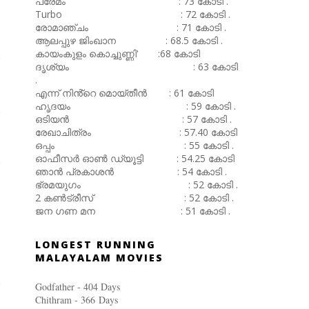
പ്രേമം : 73 കോടി .
Turbo : 72 കോടി .
രോമാഞ്ചം : 71 കോടി .
ആലപ്പുഴ ജിംഖാന : 68.5 കോടി .
കായംകുളം കൊച്ചുണ്ണി' :68 കോടി
ദൃശ്യം : 63 കോടി
.
എന്ന് നിൻ്റെ മൊയ്തീൻ : 61 കോടി
ഹൃദയം : 59 കോടി .
ഒടിയൻ : 57 കോടി .
രേഖാചിത്രം : 57.40 കോടി
ഒപ്പം : 55 കോടി .
ഓഫീസർ ഓൺ ഡ്യൂട്ടി : 54.25 കോടി
ഞാൻ പ്രകാശൻ : 54 കോടി .
ഭ്രമയുഗം : 52 കോടി .
2 കൺട്രീസ് : 52 കോടി .
ജന ഗണ മന : 51 കോടി .
LONGEST RUNNING
MALAYALAM MOVIES
Godfather - 404 Days
Chithram - 366
Days