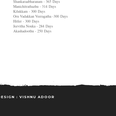
Shankaraabharanam - 365
Days
Manichitrathazhu - 314
Days
Kilukkam - 300
Days
Oru Vadakkan Veeragatha -300
Days
Hitler - 300
Days
Jeevitha Nouka - 284
Days
Akashadoothu - 250
Days
DESIGN : VISHNU ADOOR