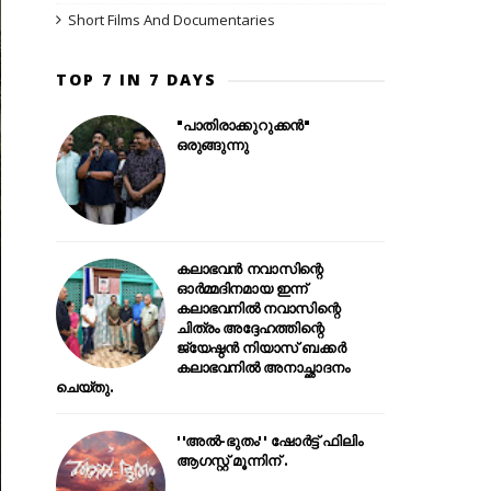
Short Films And Documentaries
TOP 7 IN 7 DAYS
"പാതിരാക്കുറുക്കൻ"
ഒരുങ്ങുന്നു
കലാഭവൻ നവാസിന്റെ
ഓർമ്മദിനമായ ഇന്ന്
കലാഭവനിൽ നവാസിന്റെ
ചിത്രം അദ്ദേഹത്തിന്റെ
ജ്യേഷ്ഠൻ നിയാസ് ബക്കർ
കലാഭവനിൽ അനാച്ഛാദനം
ചെയ്തു.
''അൽ-ഭുതം'' ഷോർട്ട് ഫിലിം
ആഗസ്റ്റ് മൂന്നിന് .