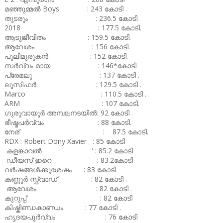
മഞ്ഞുമ്മൽ Boys : 243 കോടി .
തുടരും : 236.5 കോടി.
2018 : 177.5 കോടി.
ആടുജീവിതം : 159.5 കോടി.
ആവേശം : 156 കോടി.
പുലിമുരുകൻ : 152 കോടി.
സർവ്വം മായ : 146*കോടി
പ്രേമലു : 137 കോടി .
ലൂസിഫർ : 129.5 കോടി .
Marco : 110.5 കോടി .
ARM : 107 കോടി.
ഗുരുവായൂർ അമ്പലനടയിൽ: 92 കോടി .
ഭീഷ്മപർവ്വം : 88 കോടി.
നേര് : 87.5 കോടി.
RDX : Robert Dony Xavier : 85 കോടി
കളങ്കാവൽ ' : 85.2 കോടി
ഡീയസ് ഇറെ : 83.2കോടി
വർഷങ്ങൾക്കുശേഷം : 83 കോടി
കണ്ണൂർ സ്ക്വാഡ് : 82 കോടി .
ആവേശം : 82 കോടി .
കുറുപ്പ് : 82 കോടി
കിഷ്കിണ്ഡകാണ്ഡം : 77 കോടി .
ഹൃദയപൂർവ്വം : 76 കോടി