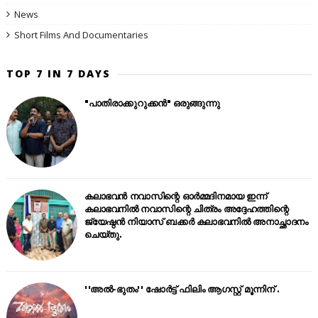
News
Short Films And Documentaries
TOP 7 IN 7 DAYS
"പാതിരാക്കുറുക്കൻ" ഒരുങ്ങുന്നു
കലാഭവൻ നവാസിന്റെ ഓർമ്മദിനമായ ഇന്ന്
കലാഭവനിൽ നവാസിന്റെ ചിത്രം അദ്ദേഹത്തിന്റെ
ജ്യേഷ്ഠൻ നിയാസ് ബക്കർ കലാഭവനിൽ അനാച്ഛാദനം
ചെയ്തു.
''അൽ-ഭുതം'' ഷോർട്ട് ഫിലിം ആഗസ്റ്റ് മൂന്നിന് .