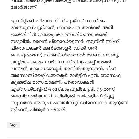
ചിത്രത്തിന്റെ എക്സിക്യൂട്ടീവ് പ്രൊഡ്യൂസർ എസ്.
ജോർജാണ്.
എഡിറ്റിംങ്: ഫ്രാൻസിസ് ലൂയിസ്, സംഗീതം:
മാത്യൂസ് പുളിക്കൻ, ഗാനരചന: അൻവർ അലി,
ജാക്വിലിൻ മാത്യു, കലാസംവിധാനം: ഷാജി
നടുവിൽ, ലൈൻ പ്രൊഡ്യൂസർ: സുനിൽ സിംഗ്,
പ്രൊഡക്ഷൻ കൺട്രോളർ: ഡിക്സൺ
പൊടുത്താസ്, സൗണ്ട് ഡിസൈൻ: ടോണി ബാബു,
വസ്ത്രാലങ്കാരം: സമീറാ സനീഷ്, മേക്കപ്പ്: അമൽ
ചന്ദ്രൻ, കോ ഡയറക്ടർ: അഖിൽ ആനന്ദൻ, ചീഫ്
അസോസിയേറ്റ് ഡയറക്ടർ: മാർട്ടിൻ എൻ. ജോസഫ്,
കുഞ്ഞില മാസിലാമണി, പ്രൊഡക്ഷൻ
എക്സിക്യുട്ടീവ്: അസ്ലാം പുല്ലേപ്പടി, സ്റ്റിൽസ്:
ലെബിസൺ ഗോപി, ഡിജിറ്റൽ മാർക്കറ്റിംഗ് വിഷ്ണു
സുഗതൻ, അനൂപ്, പബ്ലിസിറ്റി ഡിസൈനർ: ആന്റണി
സ്റ്റീഫൻ, പിആർഒ: ശബരി.
Tags :