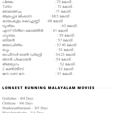
പ്രേമം : 73 കോടി .
Turbo : 72 കോടി .
രോമാഞ്ചം : 71 കോടി .
ആലപ്പുഴ ജിംഖാന : 68.5 കോടി .
കായംകുളം കൊച്ചുണ്ണി' :68 കോടി
ദൃശ്യം : 63 കോടി .
എന്ന് നിൻ്റെ മൊയ്തീൻ : 61 കോടി
ഹൃദയം : 59 കോടി .
ഒടിയൻ : 57 കോടി .
രേഖാചിത്രം : 57.40 കോടി
ഒപ്പം : 55 കോടി .
ഓഫീസർ ഓൺ ഡ്യൂട്ടി : 54.25 കോടി
ഞാൻ പ്രകാശൻ : 54 കോടി .
ഭ്രമയുഗം : 52 കോടി .
2 കൺട്രീസ് : 52 കോടി .
ജന ഗണ മന : 51 കോടി .
LONGEST RUNNING MALAYALAM MOVIES
Godfather - 404 Days
Chithram - 366
Days
Shankaraabharanam - 365
Days
Manichitrathazhu - 314
Days