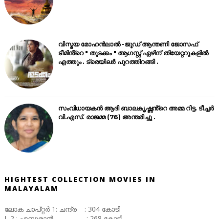
വിസ്മയ മോഹൻലാൽ -ജൂഡ് ആന്തണി ജോസഫ്
ടീമിൻ്റെ " തുടക്കം " ആഗസ്റ്റ് ഏഴിന് തിയേറ്ററുകളിൽ
എത്തും . ട്രെയിലർ പുറത്തിറങ്ങി .
സംവിധായകൻ ആദി ബാലകൃഷ്ണൻ്റെ അമ്മ റിട്ട. ടീച്ചർ
വി.എസ്. രാജമ്മ (76) അന്തരിച്ചു .
HIGHTEST COLLECTION MOVIES IN
MALAYALAM
ലോക ചാപ്റ്റർ 1: ചന്ദ്ര : 304 കോടി
L 2 : എമ്പുരാൻ : 268 കോടി