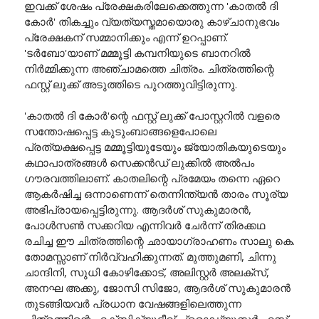
ഇവക്ക് ശേഷം പ്രേക്ഷകരിലേക്കെത്തുന്ന 'കാതൽ ദി
കോർ' തികച്ചും വ്യത്യസ്തമായൊരു കാഴ്ചാനുഭവം
പ്രേക്ഷകന് സമ്മാനിക്കും എന്ന് ഉറപ്പാണ്.
'ടർബോ'യാണ് മമ്മൂട്ടി കമ്പനിയുടെ ബാനറിൽ
നിർമ്മിക്കുന്ന അഞ്ചാമത്തെ ചിത്രം. ചിത്രത്തിന്റെ
ഫസ്റ്റ് ലുക്ക് അടുത്തിടെ പുറത്തുവിട്ടിരുന്നു.
'കാതൽ ദി കോർ'ന്റെ ഫസ്റ്റ് ലുക്ക് പോസ്റ്ററിൽ വളരെ
സന്തോഷപ്പെട്ട കുടുംബാങ്ങളെപോലെ
പ്രത്യക്ഷപ്പെട്ട മമ്മൂട്ടിയുടേയും ജ്യോതികയുടെയും
കഥാപാത്രങ്ങൾ സെക്കൻഡ് ലുക്കിൽ അൽപം
ഗൗരവത്തിലാണ്. കാതലിന്റെ പ്രമേയം തന്നെ ഏറെ
ആകർഷിച്ച ഒന്നാണെന്ന് തെന്നിന്ത്യൻ താരം സൂര്യ
അഭിപ്രായപ്പെട്ടിരുന്നു. ആദർശ് സുകുമാരൻ,
പോൾസൺ സക്കറിയ എന്നിവർ ചേർന്ന് തിരക്കഥ
രചിച്ച ഈ ചിത്രത്തിന്റെ ഛായാഗ്രാഹണം സാലു കെ.
തോമസ്സാണ് നിർവ്വഹിക്കുന്നത്. മുത്തുമണി, ചിന്നു
ചാന്ദിനി, സുധി കോഴിക്കോട്, അലിസ്റ്റർ അലക്സ്,
അനഘ അക്കു, ജോസി സിജോ, ആദർശ് സുകുമാരൻ
തുടങ്ങിയവർ പ്രധാന വേഷങ്ങളിലെത്തുന്ന