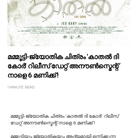
മമ്മൂട്ടി-ജ്യോതിക ചിത്രം 'കാതൽ ദി
കോർ' റിലീസ് ഡേറ്റ് അനൗൺസ്മെന്റ്
നാളെ 6 മണിക്ക് !
1 MINUTE
READ
മമ്മൂട്ടി-ജ്യോതിക ചിത്രം 'കാതൽ ദി കോർ' റിലീസ്
ഡേറ്റ് അനൗൺസ്മെന്റ് നാളെ 6 മണിക്ക് !
മമ്മൂട്ടിയും ജ്യോതികയും ആദ്യമായി ഒന്നിക്കുന്ന