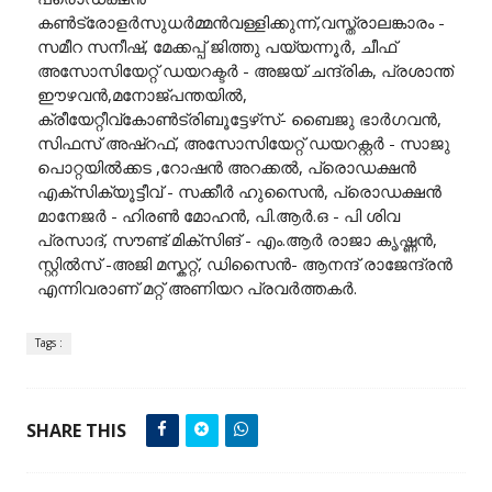
കൺട്രോളർസുധർമ്മൻവള്ളിക്കുന്ന്,വസ്ത്രാലങ്കാരം -
സമീറ സനീഷ്, മേക്കപ്പ് ജിത്തു പയ്യന്നൂർ, ചീഫ്
അസോസിയേറ്റ് ഡയറക്ടർ - അജയ് ചന്ദ്രിക, പ്രശാന്ത്
ഈഴവൻ,മനോജ്‌പന്തയിൽ,
ക്രീയേറ്റീവ്കോൺട്രിബൂട്ടേഴ്‌സ്- ബൈജു ഭാർഗവൻ,
സിഫസ് അഷ്‌റഫ്‌, അസോസിയേറ്റ് ഡയറക്റ്റർ - സാജു
പൊറ്റയിൽക്കട ,റോഷൻ അറക്കൽ, പ്രൊഡക്ഷൻ
എക്സിക്യൂട്ടീവ് - സക്കീർ ഹുസൈൻ, പ്രൊഡക്ഷൻ
മാനേജർ - ഹിരൺ മോഹൻ, പി.ആർ.ഒ - പി ശിവ
പ്രസാദ്, സൗണ്ട് മിക്സിങ് - എം.ആർ രാജാ കൃഷ്ണൻ,
സ്റ്റിൽസ് -അജി മസ്കറ്റ്, ഡിസൈൻ- ആനന്ദ് രാജേന്ദ്രൻ
എന്നിവരാണ് മറ്റ് അണിയറ പ്രവർത്തകർ.
Tags :
SHARE THIS