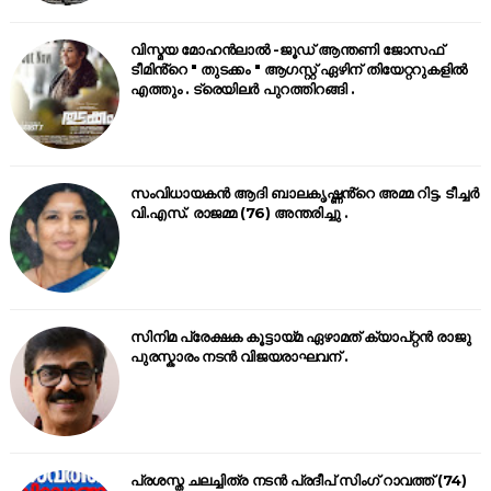
വിസ്മയ മോഹൻലാൽ -ജൂഡ് ആന്തണി ജോസഫ്
ടീമിൻ്റെ " തുടക്കം " ആഗസ്റ്റ് ഏഴിന് തിയേറ്ററുകളിൽ
എത്തും . ട്രെയിലർ പുറത്തിറങ്ങി .
സംവിധായകൻ ആദി ബാലകൃഷ്ണൻ്റെ അമ്മ റിട്ട. ടീച്ചർ
വി.എസ്. രാജമ്മ (76) അന്തരിച്ചു .
സിനിമ പ്രേക്ഷക കൂട്ടായ്മ ഏഴാമത് ക്യാപ്റ്റൻ രാജു
പുരസ്കാരം നടൻ വിജയരാഘവന് .
പ്രശസ്ത ചലച്ചിത്ര നടൻ പ്രദീപ് സിംഗ് റാവത്ത് (74)