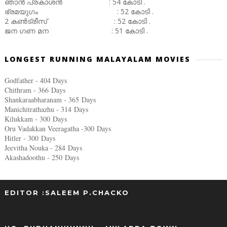
ഞാൻ പ്രകാശൻ : 54 കോടി .
ഭ്രമയുഗം : 52 കോടി .
2 കൺട്രീസ് : 52 കോടി .
ജന ഗണ മന : 51 കോടി .
LONGEST RUNNING MALAYALAM MOVIES
Godfather - 404 Days
Chithram - 366
Days
Shankaraabharanam - 365
Days
Manichitrathazhu - 314
Days
Kilukkam - 300
Days
Oru Vadakkan Veeragatha -300
Days
Hitler - 300
Days
Jeevitha Nouka - 284
Days
Akashadoothu - 250
Days
EDITOR :SALEEM P.CHACKO
..