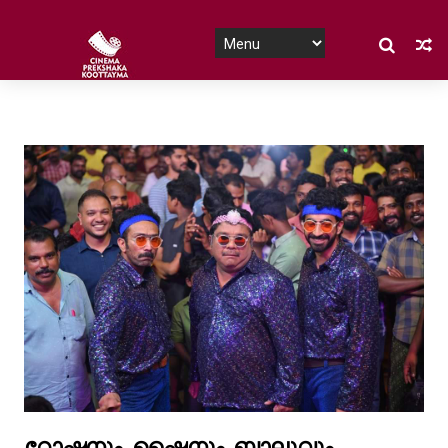
റോഷനും, ഷൈനും, ബാലുവും