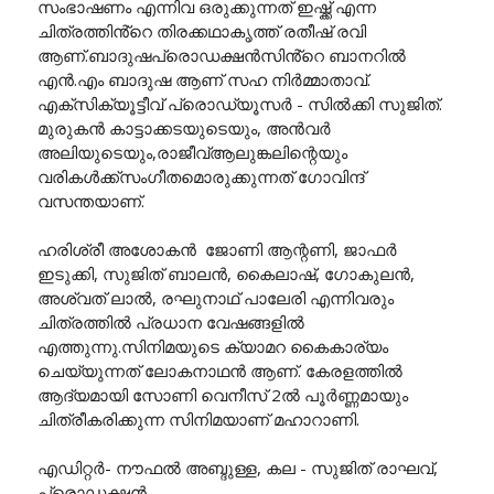
സംഭാഷണം എന്നിവ ഒരുക്കുന്നത് ഇഷ്ക്ക് എന്ന
ചിത്രത്തിൻ്റെ തിരക്കഥാകൃത്ത് രതീഷ് രവി
ആണ്.ബാദുഷപ്രൊഡക്ഷൻസിൻ്റെ ബാനറിൽ
എൻ.എം ബാദുഷ ആണ് സഹ നിർമ്മാതാവ്.
എക്സിക്യൂട്ടീവ് പ്രൊഡ്യൂസർ - സിൽക്കി സുജിത്.
മുരുകൻ കാട്ടാക്കടയുടെയും, അൻവർ
അലിയുടെയും,രാജീവ്‌ആലുങ്കലിന്റെയും
വരികൾക്ക്സംഗീതമൊരുക്കുന്നത് ഗോവിന്ദ്
വസന്തയാണ്.
ഹരിശ്രീ അശോകൻ ജോണി ആന്റണി, ജാഫർ
ഇടുക്കി, സുജിത് ബാലൻ, കൈലാഷ്, ഗോകുലൻ,
അശ്വത് ലാൽ, രഘുനാഥ് പാലേരി എന്നിവരും
ചിത്രത്തിൽ പ്രധാന വേഷങ്ങളിൽ
എത്തുന്നു.സിനിമയുടെ ക്യാമറ കൈകാര്യം
ചെയ്യുന്നത് ലോകനാഥൻ ആണ്. കേരളത്തിൽ
ആദ്യമായി സോണി വെനീസ് 2ൽ പൂർണ്ണമായും
ചിത്രീകരിക്കുന്ന സിനിമയാണ് മഹാറാണി.
എഡിറ്റർ- നൗഫൽ അബ്ദുള്ള, കല - സുജിത് രാഘവ്,
പ്രൊഡക്ഷൻ