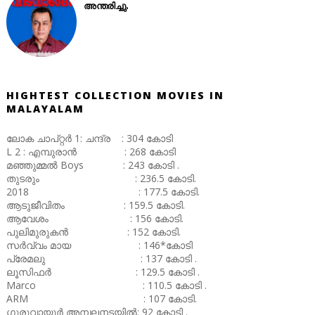
അന്തരിച്ചു.
HIGHTEST COLLECTION MOVIES IN
MALAYALAM
ലോക ചാപ്റ്റർ 1: ചന്ദ്ര : 304 കോടി
L 2 : എമ്പുരാൻ : 268 കോടി
മഞ്ഞുമ്മൽ Boys : 243 കോടി .
തുടരും : 236.5 കോടി.
2018 : 177.5 കോടി.
ആടുജീവിതം : 159.5 കോടി.
ആവേശം : 156 കോടി.
പുലിമുരുകൻ : 152 കോടി.
സർവ്വം മായ : 146*കോടി
പ്രേമലു : 137 കോടി .
ലൂസിഫർ : 129.5 കോടി .
Marco : 110.5 കോടി .
ARM : 107 കോടി.
ഗുരുവായൂർ അമ്പലനടയിൽ: 92 കോടി .