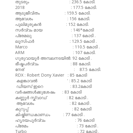
തുടരും : 236.5 കോടി.
2018 : 177.5 കോടി.
ആടുജീവിതം : 159.5 കോടി.
ആവേശം : 156 കോടി.
പുലിമുരുകൻ : 152 കോടി.
സർവ്വം മായ : 146*കോടി
പ്രേമലു : 137 കോടി .
ലൂസിഫർ : 129.5 കോടി .
Marco : 110.5 കോടി .
ARM : 107 കോടി.
ഗുരുവായൂർ അമ്പലനടയിൽ: 92 കോടി .
ഭീഷ്മപർവ്വം : 88 കോടി.
നേര് : 87.5 കോടി.
RDX : Robert Dony Xavier : 85 കോടി
കളങ്കാവൽ ' : 85.2 കോടി
ഡീയസ് ഇറെ : 83.2കോടി
വർഷങ്ങൾക്കുശേഷം : 83 കോടി
കണ്ണൂർ സ്ക്വാഡ് : 82 കോടി .
ആവേശം : 82 കോടി .
കുറുപ്പ് : 82 കോടി
കിഷ്കിണ്ഡകാണ്ഡം : 77 കോടി .
ഹൃദയപൂർവ്വം : 76 കോടി
പ്രേമം : 73 കോടി .
Turbo : 72 കോടി .