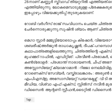
28നാണ് കണ്ണൂർ സ്ക്വാഡ് തിയറ്ററിൽ എത്തിയത്
എത്തിയിരുന്നു. ലോകമെമ്പാടുമുള്ള പ്രേക്ഷകരു
ഇപ്പോഴും വിജയക്കുതിപ്പ് തുടരുകയാണ്.
റോബി വർഗീസ് രാജ് സംവിധാനം ചെയ്ത ചിത്രത്
ചേർന്നൊരുക്കുന്നു.സുഷിൻ ശ്യാം ആണ് ചിത്രത്തി
മെഗാ സ്റ്റാർ മമ്മൂട്ടിയോടൊപ്പം കിഷോർ, വിജ
ശബരീഷ്,അർജുൻ രാധാകൃഷ്ണൻ, ദീപക് പറമ്പൊൾ, 
കഥാപാത്രങ്ങളിലെത്തുന്നു. ചിത്രത്തിന്റെ എക്
മുഹമ്മദ് റാഫിൽ, എഡിറ്റിങ് : പ്രവീൺ പ്രഭ
കൺട്രോളർ : പ്രശാന്ത് നാരായണൻ, ചീഫ് അസോസി
അസ്സോസിയേറ്റ് ക്യാമറാമാൻ : റിജോ നെല്ലിവിള
റോണെക്സ് സേവ്യർ, വസ്ത്രാലങ്കാരം : അരു
എംപിഎസ്ഇ, അസോസിയേറ്റ് ഡയറക്ടേഴ്സ് : വി ടി 
മീഡിയ, വിശ്വാ എഫ് എക്സ്, സ്റ്റിൽസ്: നവീൻ മ
ഡിസൈൻ: ആന്റണി സ്റ്റീഫൻ,ടൈറ്റിൽ ഡിസൈൻ : അസ
Tags :