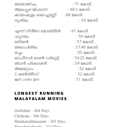
രോമാഞ്ചം : 71 കോടി .
ആലപ്പുഴ ജിംഖാന : 68.5 കോടി .
കായംകുളം കൊച്ചുണ്ണി' :68 കോടി
ദൃശ്യം : 63 കോടി
.
എന്ന് നിൻ്റെ മൊയ്തീൻ : 61 കോടി
ഹൃദയം : 59 കോടി .
ഒടിയൻ : 57 കോടി .
രേഖാചിത്രം : 57.40 കോടി
ഒപ്പം : 55 കോടി .
ഓഫീസർ ഓൺ ഡ്യൂട്ടി : 54.25 കോടി
ഞാൻ പ്രകാശൻ : 54 കോടി .
ഭ്രമയുഗം : 52 കോടി .
2 കൺട്രീസ് : 52 കോടി .
ജന ഗണ മന : 51 കോടി .
LONGEST RUNNING
MALAYALAM MOVIES
Godfather - 404 Days
Chithram - 366
Days
Shankaraabharanam - 365
Days
Manichitrathazhu - 314
Days