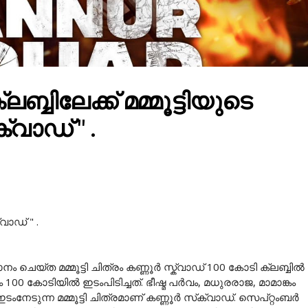
ബ്ബിലേക്ക് മമ്മൂട്ടിയുടെ
്വാഡ് " .
വാഡ് " .
ം ചെയ്ത മമ്മൂട്ടി ചിത്രം കണ്ണൂർ സ്ക്വാഡ് 100 കോടി ക്ലബ്ബിൽ
0 കോടിയിൽ ഇടംപിടിച്ചത്. ഭീഷ്മ പർവം, മധുരരാജ, മാമാങ്കം
ംനേടുന്ന മമ്മൂട്ടി ചിത്രമാണ് കണ്ണൂർ സ്‌ക്വാഡ്. സെപ്റ്റംബർ