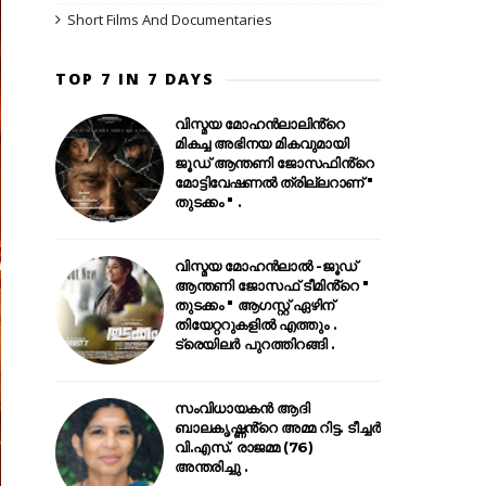
Short Films And Documentaries
TOP 7 IN 7 DAYS
വിസ്മയ മോഹൻലാലിൻ്റെ
മികച്ച അഭിനയ മികവുമായി
ജൂഡ് ആന്തണി ജോസഫിൻ്റെ
മോട്ടിവേഷണൽ ത്രില്ലറാണ് "
തുടക്കം " .
വിസ്മയ മോഹൻലാൽ -ജൂഡ്
ആന്തണി ജോസഫ് ടീമിൻ്റെ "
തുടക്കം " ആഗസ്റ്റ് ഏഴിന്
തിയേറ്ററുകളിൽ എത്തും .
ട്രെയിലർ പുറത്തിറങ്ങി .
സംവിധായകൻ ആദി
ബാലകൃഷ്ണൻ്റെ അമ്മ റിട്ട. ടീച്ചർ
വി.എസ്. രാജമ്മ (76)
അന്തരിച്ചു .