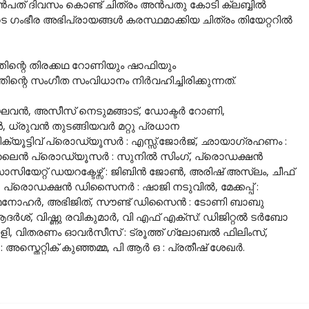
.ഒൻപത് ദിവസം കൊണ്ട് ചിത്രം അൻപതു കോടി ക്ലബ്ബിൽ
ടെ ഗംഭീര അഭിപ്രായങ്ങൾ കരസ്ഥമാക്കിയ ചിത്രം തിയേറ്ററിൽ
തിന്റെ തിരക്കഥ റോണിയും ഷാഫിയും
ന്റെ സംഗീത സംവിധാനം നിർവഹിച്ചിരിക്കുന്നത്.
യരാഘവൻ, അസീസ് നെടുമങ്ങാട്, ഡോക്ടർ റോണി,
ധ്രുവൻ തുടങ്ങിയവർ മറ്റു പ്രധാന
സിക്യൂട്ടിവ് പ്രൊഡ്യൂസർ : എസ്സ്.ജോർജ്, ഛായാഗ്രഹണം :
ാകർ, ലൈൻ പ്രൊഡ്യൂസർ : സുനിൽ സിംഗ്, പ്രൊഡക്ഷൻ
യേറ്റ് ഡയറക്ടേഴ്സ് : ജിബിൻ ജോൺ, അരിഷ് അസ്ലം, ചീഫ്
, പ്രൊഡക്ഷൻ ഡിസൈനർ : ഷാജി നടുവിൽ, മേക്കപ്പ് :
ൺ മനോഹർ, അഭിജിത്, സൗണ്ട് ഡിസൈൻ : ടോണി ബാബു
ആദർശ്, വിഷ്ണു രവികുമാർ, വി എഫ് എക്സ്: ഡിജിറ്റൽ ടർബോ
ുരളി, വിതരണം ഓവർസീസ് : ട്രൂത്ത് ഗ്ലോബൽ ഫിലിംസ്,
്തെറ്റിക് കുഞ്ഞമ്മ, പി ആർ ഒ : പ്രതീഷ് ശേഖർ.