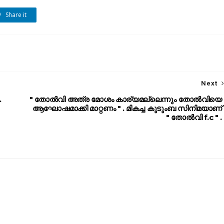
Share it
Next
.
" തോൽവി അത്ര മോശം കാര്യമല്ലെന്നും തോൽവിയെ
ആഘോഷമാക്കി മാറ്റണം " . മികച്ച കുടുംബ സിനിമയാണ്
" തോൽവി f.c " .