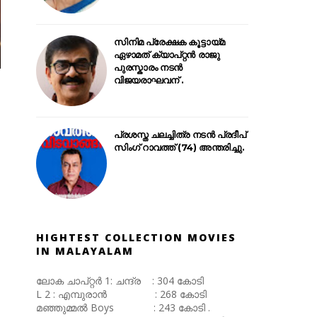
സിനിമ പ്രേക്ഷക കൂട്ടായ്മ
ഏഴാമത് ക്യാപ്റ്റൻ രാജു
പുരസ്കാരം നടൻ
വിജയരാഘവന് .
പ്രശസ്ത ചലച്ചിത്ര നടൻ പ്രദീപ്
സിംഗ് റാവത്ത് (74) അന്തരിച്ചു.
HIGHTEST COLLECTION MOVIES
IN MALAYALAM
ലോക ചാപ്റ്റർ 1: ചന്ദ്ര : 304 കോടി
L 2 : എമ്പുരാൻ : 268 കോടി
മഞ്ഞുമ്മൽ Boys : 243 കോടി .