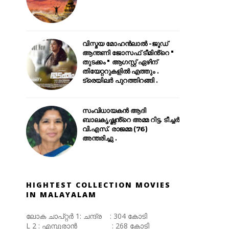
വിസ്മയ മോഹൻലാൽ -ജൂഡ്
ആന്തണി ജോസഫ് ടീമിൻ്റെ "
തുടക്കം " ആഗസ്റ്റ് ഏഴിന്
തിയേറ്ററുകളിൽ എത്തും .
ട്രെയിലർ പുറത്തിറങ്ങി .
സംവിധായകൻ ആദി
ബാലകൃഷ്ണൻ്റെ അമ്മ റിട്ട. ടീച്ചർ
വി.എസ്. രാജമ്മ (76)
അന്തരിച്ചു .
HIGHTEST COLLECTION MOVIES
IN MALAYALAM
ലോക ചാപ്റ്റർ 1: ചന്ദ്ര : 304 കോടി
L 2 : എമ്പുരാൻ : 268 കോടി