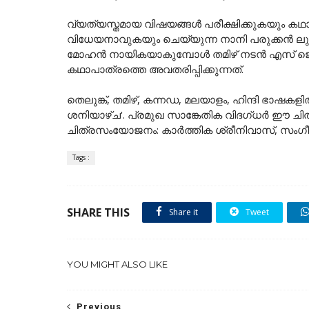
വ്യത്യസ്തമായ വിഷയങ്ങൾ പരീക്ഷിക്കുകയും ക
വിധേയനാവുകയും ചെയ്യുന്ന നാനി പരുക്കൻ ലുക്ക
മോഹൻ നായികയാകുമ്പോൾ തമിഴ് നടൻ എസ് ജെ 
കഥാപാത്രത്തെ അവതരിപ്പിക്കുന്നത്.
തെലുങ്ക്, തമിഴ്, കന്നഡ, മലയാളം, ഹിന്ദി ഭാഷക
ശനിയാഴ്ച'. പ്രമുഖ സാങ്കേതിക വിദഗ്ധർ ഈ ചിത്ര
ചിത്രസംയോജനം: കാർത്തിക ശ്രീനിവാസ്, സംഗീ
Tags :
SHARE THIS
Share it
Tweet
YOU MIGHT ALSO LIKE
Previous