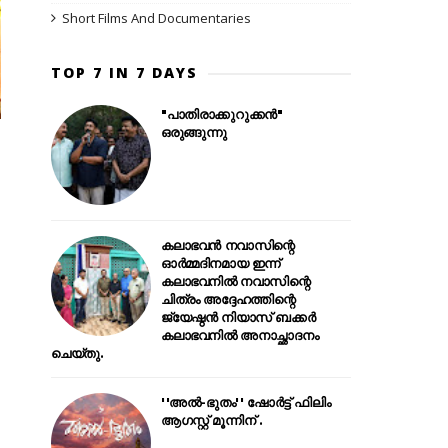
Short Films And Documentaries
TOP 7 IN 7 DAYS
"പാതിരാക്കുറുക്കൻ"
ഒരുങ്ങുന്നു
കലാഭവൻ നവാസിന്റെ
ഓർമ്മദിനമായ ഇന്ന്
കലാഭവനിൽ നവാസിന്റെ
ചിത്രം അദ്ദേഹത്തിന്റെ
ജ്യേഷ്ഠൻ നിയാസ് ബക്കർ
കലാഭവനിൽ അനാച്ഛാദനം
ചെയ്തു.
''അൽ-ഭുതം'' ഷോർട്ട് ഫിലിം
ആഗസ്റ്റ് മൂന്നിന് .