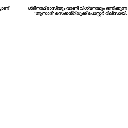
ചാണ്
ശ്രീനാഥ് ഭാസിയും വാണി വിശ്വനാഥും ഒന്നിക്കുന്ന
'ആസാദി' സെക്കൻ്റ് ലുക്ക് പോസ്റ്റർ റിലീസായി.