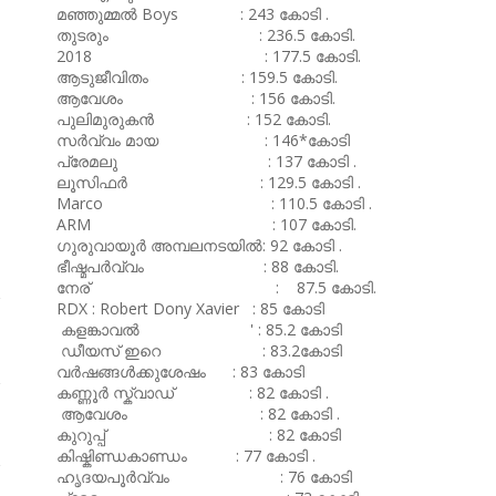
മഞ്ഞുമ്മൽ Boys : 243 കോടി .
തുടരും : 236.5 കോടി.
2018 : 177.5 കോടി.
ആടുജീവിതം : 159.5 കോടി.
ആവേശം : 156 കോടി.
പുലിമുരുകൻ : 152 കോടി.
സർവ്വം മായ : 146*കോടി
പ്രേമലു : 137 കോടി .
ലൂസിഫർ : 129.5 കോടി .
Marco : 110.5 കോടി .
ARM : 107 കോടി.
ഗുരുവായൂർ അമ്പലനടയിൽ: 92 കോടി .
ഭീഷ്മപർവ്വം : 88 കോടി.
നേര് : 87.5 കോടി.
RDX : Robert Dony Xavier : 85 കോടി
കളങ്കാവൽ ' : 85.2 കോടി
ഡീയസ് ഇറെ : 83.2കോടി
വർഷങ്ങൾക്കുശേഷം : 83 കോടി
കണ്ണൂർ സ്ക്വാഡ് : 82 കോടി .
ആവേശം : 82 കോടി .
കുറുപ്പ് : 82 കോടി
കിഷ്കിണ്ഡകാണ്ഡം : 77 കോടി .
ഹൃദയപൂർവ്വം : 76 കോടി