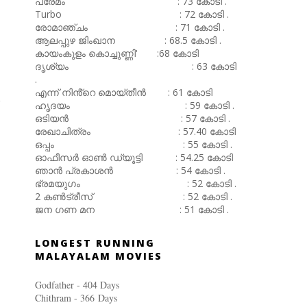
പ്രേമം : 73 കോടി .
Turbo : 72 കോടി .
രോമാഞ്ചം : 71 കോടി .
ആലപ്പുഴ ജിംഖാന : 68.5 കോടി .
കായംകുളം കൊച്ചുണ്ണി' :68 കോടി
ദൃശ്യം : 63 കോടി
.
എന്ന് നിൻ്റെ മൊയ്തീൻ : 61 കോടി
ഹൃദയം : 59 കോടി .
ഒടിയൻ : 57 കോടി .
രേഖാചിത്രം : 57.40 കോടി
ഒപ്പം : 55 കോടി .
ഓഫീസർ ഓൺ ഡ്യൂട്ടി : 54.25 കോടി
ഞാൻ പ്രകാശൻ : 54 കോടി .
ഭ്രമയുഗം : 52 കോടി .
2 കൺട്രീസ് : 52 കോടി .
ജന ഗണ മന : 51 കോടി .
LONGEST RUNNING
MALAYALAM MOVIES
Godfather - 404 Days
Chithram - 366
Days