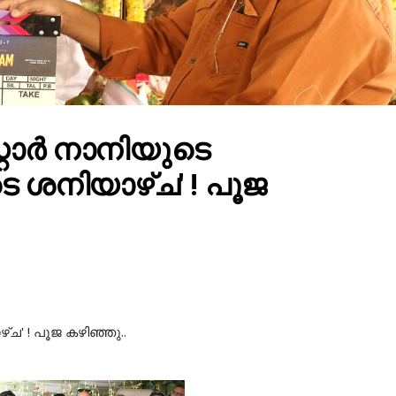
റ്റാർ നാനിയുടെ
 ശനിയാഴ്ച' ! പൂജ
ച' ! പൂജ കഴിഞ്ഞു..