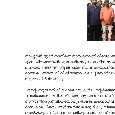
നാച്ചുറൽ സ്റ്റാർ നാനിയെ നായകനാക്കി വിവേക
എന്ന ചിത്രത്തിന്റെ പൂജ കഴിഞ്ഞു. ദസറ ദിനത്ത
ധനയ്യ ചിത്രത്തിന്റെ തിരക്കഥ സംവിധായകന് കൈ
ഓൺ ചെയ്തത്. വി വി വിനായക് ക്ലാപ്പ് ബോർഡ്
സൂര്യ നിർവ്വഹിച്ചു.
'എന്റെ സുന്ദരനികി' പോലൊരു കൾട്ട് എന്റർടെയ്
'സൂര്യയുടെ ശനിയാഴ്ച' ഒരു ആക്ഷൻ-പാക്ക്ഡ് സി
അനൗൺസ്മെന്റ് വീഡിയോയും അൺചെയ്ൻഡ് വീഡിയ
ഓസ്‌കാർ ചിത്രം 'ആർആർആർ'ന്റെ മികച്ച വിജയത
ദനയ്യയും കല്യാൺ ദാസരിയും ചേർന്നാണ് ചിത്രം ന