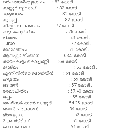
വർഷങ്ങൾക്കുശേഷം : 83 കോടി
കണ്ണൂർ സ്ക്വാഡ് : 82 കോടി .
ആവേശം : 82 കോടി .
കുറുപ്പ് : 82 കോടി
കിഷ്കിണ്ഡകാണ്ഡം : 77 കോടി .
ഹൃദയപൂർവ്വം : 76 കോടി
പ്രേമം : 73 കോടി .
Turbo : 72 കോടി .
രോമാഞ്ചം : 71 കോടി .
ആലപ്പുഴ ജിംഖാന : 68.5 കോടി .
കായംകുളം കൊച്ചുണ്ണി' :68 കോടി
ദൃശ്യം : 63 കോടി .
എന്ന് നിൻ്റെ മൊയ്തീൻ : 61 കോടി
ഹൃദയം : 59 കോടി .
ഒടിയൻ : 57 കോടി .
രേഖാചിത്രം : 57.40 കോടി
ഒപ്പം : 55 കോടി .
ഓഫീസർ ഓൺ ഡ്യൂട്ടി : 54.25 കോടി
ഞാൻ പ്രകാശൻ : 54 കോടി .
ഭ്രമയുഗം : 52 കോടി .
2 കൺട്രീസ് : 52 കോടി .
ജന ഗണ മന : 51 കോടി .