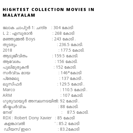
HIGHTEST COLLECTION MOVIES IN
MALAYALAM
ലോക ചാപ്റ്റർ 1: ചന്ദ്ര : 304 കോടി
L 2 : എമ്പുരാൻ : 268 കോടി
മഞ്ഞുമ്മൽ Boys : 243 കോടി .
തുടരും : 236.5 കോടി.
2018 : 177.5 കോടി.
ആടുജീവിതം : 159.5 കോടി.
ആവേശം : 156 കോടി.
പുലിമുരുകൻ : 152 കോടി.
സർവ്വം മായ : 146*കോടി
പ്രേമലു : 137 കോടി .
ലൂസിഫർ : 129.5 കോടി .
Marco : 110.5 കോടി .
ARM : 107 കോടി.
ഗുരുവായൂർ അമ്പലനടയിൽ: 92 കോടി .
ഭീഷ്മപർവ്വം : 88 കോടി.
നേര് : 87.5 കോടി.
RDX : Robert Dony Xavier : 85 കോടി
കളങ്കാവൽ ' : 85.2 കോടി
ഡീയസ് ഇറെ : 83.2കോടി