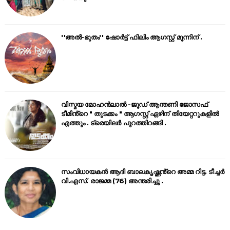
''അൽ-ഭുതം'' ഷോർട്ട് ഫിലിം ആഗസ്റ്റ് മൂന്നിന് .
വിസ്മയ മോഹൻലാൽ -ജൂഡ് ആന്തണി ജോസഫ്
ടീമിൻ്റെ " തുടക്കം " ആഗസ്റ്റ് ഏഴിന് തിയേറ്ററുകളിൽ
എത്തും . ട്രെയിലർ പുറത്തിറങ്ങി .
സംവിധായകൻ ആദി ബാലകൃഷ്ണൻ്റെ അമ്മ റിട്ട. ടീച്ചർ
വി.എസ്. രാജമ്മ (76) അന്തരിച്ചു .