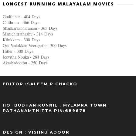
LONGEST RUNNING MALAYALAM MOVIES
Godfather - 404 Days
Chithram - 366
Days
Shankaraabharanam - 365
Days
Manichitrathazhu - 314
Days
Kilukkam - 300
Days
Oru Vadakkan Veeragatha -300
Days
Hitler - 300
Days
Jeevitha Nouka - 284
Days
Akashadoothu - 250
Days
EDITOR :SALEEM P.CHACKO
..
HO :BUDHANIKUNNIL , MYLAPRA TOWN ,
PATHANAMTHITTA PIN:689678
DESIGN : VISHNU ADOOR