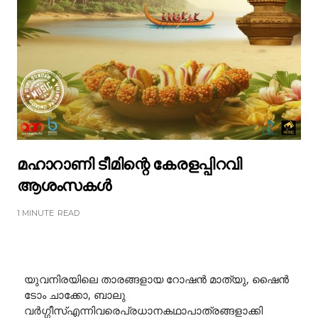
മഹാറാണി ടീമിന്റെ കേരളപ്പിറവി
ആശംസകൾ
1 MINUTE
READ
യുവനിരയിലെ താരങ്ങളായ റോഷൻ മാത്യു, ഷൈൻ
ടോം ചാക്കോ, ബാലു
വർഗ്ഗീസ്എന്നിവരെപ്രധാനകഥാപാത്രങ്ങളാക്കി