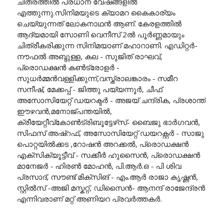
ചിത്രത്തിൽ പ്രധാന വേഷങ്ങളിൽ
എത്തുന്നു.സിനിമയുടെ ക്യാമറ കൈകാര്യം
ചെയ്യുന്നത് ലോകനാഥൻ ആണ്. കേരളത്തിൽ
ആദ്യമായി സോണി വെനീസ് 2ൽ പൂർണ്ണമായും
ചിത്രീകരിക്കുന്ന സിനിമയാണ് മഹാറാണി. എഡിറ്റർ-
നൗഫൽ അബ്ദുള്ള, കല - സുജിത് രാഘവ്,
പ്രൊഡക്ഷൻ കൺട്രോളർ -
സുധർമ്മൻവള്ളിക്കുന്ന്,വസ്ത്രാലങ്കാരം - സമീറ
സനീഷ്, മേക്കപ്പ് - ജിത്തു പയ്യന്നൂർ, ചീഫ്
അസോസിയേറ്റ് ഡയറക്ടർ - അജയ് ചന്ദ്രിക, പ്രശാന്ത്
ഈഴവൻ,മനോജ്‌പന്തയിൽ,
ക്രീയേറ്റീവ്കോൺട്രിബൂട്ടേഴ്‌സ്- ബൈജു ഭാർഗവൻ,
സിഫസ് അഷ്‌റഫ്‌, അസോസിയേറ്റ് ഡയറക്റ്റർ - സാജു
പൊറ്റയിൽക്കട ,റോഷൻ അറക്കൽ, പ്രൊഡക്ഷൻ
എക്സിക്യൂട്ടീവ് - സക്കീർ ഹുസൈൻ, പ്രൊഡക്ഷൻ
മാനേജർ - ഹിരൺ മോഹൻ, പി.ആർ.ഒ - പി ശിവ
പ്രസാദ്, സൗണ്ട് മിക്സിങ് - എം.ആർ രാജാ കൃഷ്ണൻ,
സ്റ്റിൽസ് -അജി മസ്കറ്റ്, ഡിസൈൻ- ആനന്ദ് രാജേന്ദ്രൻ
എന്നിവരാണ് മറ്റ് അണിയറ പ്രവർത്തകർ.