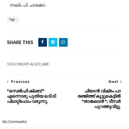
സലിം പി. ചാക്കോ .
Tags :
SHARE THIS
YOU MIGHT ALSO LIKE
Previous
Next
"സെൽഫി ക്ലബ് "
ചിയാൻ വിക്രം പാ
എന്നൊരു പുതിയ ഒ.ടി.ടി
രഞ്ജിത്ത് കൂട്ടുകെട്ടിൽ
പ്ലാറ്റ്ഫോം വരുന്നു.
"താങ്കലാൻ "; ടീസർ
പുറത്തുവിട്ടു.
No Comments: