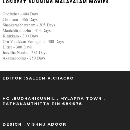
LONGEST RUNNING MALAYALAM MOVIES
Godfather - 404 Days
Chithram - 366
Days
Shankaraabharanam - 365
Days
Manichitrathazhu - 314
Days
Kilukkam - 300
Days
Oru Vadakkan Veeragatha -300
Days
Hitler - 300
Days
Jeevitha Nouka - 284
Days
Akashadoothu - 250
Days
EDITOR :SALEEM P.CHACKO
..
HO :BUDHANIKUNNIL , MYLAPRA TOWN ,
PATHANAMTHITTA PIN:689678
DESIGN : VISHNU ADOOR