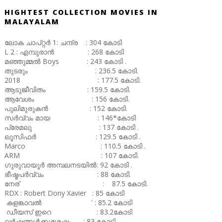
HIGHTEST COLLECTION MOVIES IN
MALAYALAM
ലോക ചാപ്റ്റർ 1: ചന്ദ്ര : 304 കോടി
L 2 : എമ്പുരാൻ : 268 കോടി
മഞ്ഞുമ്മൽ Boys : 243 കോടി .
തുടരും : 236.5 കോടി.
2018 : 177.5 കോടി.
ആടുജീവിതം : 159.5 കോടി.
ആവേശം : 156 കോടി.
പുലിമുരുകൻ : 152 കോടി.
സർവ്വം മായ : 146*കോടി
പ്രേമലു : 137 കോടി .
ലൂസിഫർ : 129.5 കോടി .
Marco : 110.5 കോടി .
ARM : 107 കോടി.
ഗുരുവായൂർ അമ്പലനടയിൽ: 92 കോടി .
ഭീഷ്മപർവ്വം : 88 കോടി.
നേര് : 87.5 കോടി.
RDX : Robert Dony Xavier : 85 കോടി
കളങ്കാവൽ ' : 85.2 കോടി
ഡീയസ് ഇറെ : 83.2കോടി
വർഷങ്ങൾക്കുശേഷം : 83 കോടി