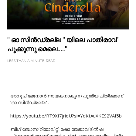
" ഓ സിൻഡ്രല്ല " യിലെ പാതിരാവ്
പൂക്കുന്നു മെലെ....."
LESS THAN A MINUTE
READ
അനൂപ് മേനോൻ നായകനാകുന്ന പുതിയ ചിത്രമാണ്
‘ഓ സിൻഡ്രല്ല’ .
https://youtu.be/RT9XI7jrioU?si=YdKtAuXKES2VAf5b
ബിഗ് ബോസ് റിയാലിറ്റി ഷോ ജേതാവ് ദിൽഷ
പ്രസന്നൻ ആണ് നായിക. ദിൽഷയുടെ ആദ്യ ചിത്രം