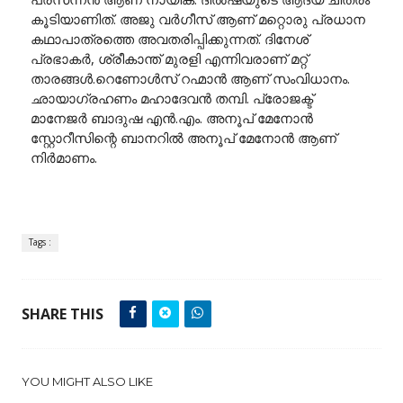
കൂടിയാണിത്. അജു വര്‍ഗീസ് ആണ് മറ്റൊരു പ്രധാന
കഥാപാത്രത്തെ അവതരിപ്പിക്കുന്നത്. ദിനേശ്
പ്രഭാകർ, ശ്രീകാന്ത് മുരളി എന്നിവരാണ് മറ്റ്
താരങ്ങൾ.റെണോൾസ് റഹ്മാൻ ആണ് സംവിധാനം.
ഛായാഗ്രഹണം മഹാദേവൻ തമ്പി. പ്രോജക്ട്
മാനേജർ ബാദുഷ എൻ.എം. അനൂപ് മേനോൻ
സ്റ്റോറീസിന്റെ ബാനറിൽ അനൂപ് മേനോൻ ആണ്
നിർമാണം.
Tags :
SHARE THIS
YOU MIGHT ALSO LIKE