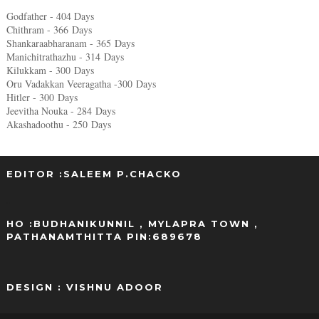
Godfather - 404 Days
Chithram - 366
Days
Shankaraabharanam - 365
Days
Manichitrathazhu - 314
Days
Kilukkam - 300
Days
Oru Vadakkan Veeragatha -300
Days
Hitler - 300
Days
Jeevitha Nouka - 284
Days
Akashadoothu - 250
Days
EDITOR :SALEEM P.CHACKO
..
HO :BUDHANIKUNNIL , MYLAPRA TOWN ,
PATHANAMTHITTA PIN:689678
DESIGN : VISHNU ADOOR