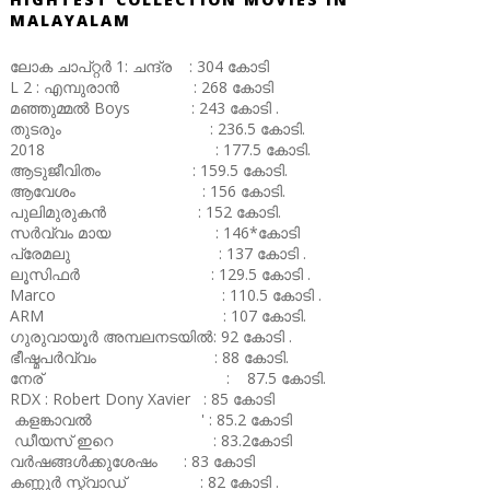
MALAYALAM
ലോക ചാപ്റ്റർ 1: ചന്ദ്ര : 304 കോടി
L 2 : എമ്പുരാൻ : 268 കോടി
മഞ്ഞുമ്മൽ Boys : 243 കോടി .
തുടരും : 236.5 കോടി.
2018 : 177.5 കോടി.
ആടുജീവിതം : 159.5 കോടി.
ആവേശം : 156 കോടി.
പുലിമുരുകൻ : 152 കോടി.
സർവ്വം മായ : 146*കോടി
പ്രേമലു : 137 കോടി .
ലൂസിഫർ : 129.5 കോടി .
Marco : 110.5 കോടി .
ARM : 107 കോടി.
ഗുരുവായൂർ അമ്പലനടയിൽ: 92 കോടി .
ഭീഷ്മപർവ്വം : 88 കോടി.
നേര് : 87.5 കോടി.
RDX : Robert Dony Xavier : 85 കോടി
കളങ്കാവൽ ' : 85.2 കോടി
ഡീയസ് ഇറെ : 83.2കോടി
വർഷങ്ങൾക്കുശേഷം : 83 കോടി
കണ്ണൂർ സ്ക്വാഡ് : 82 കോടി .