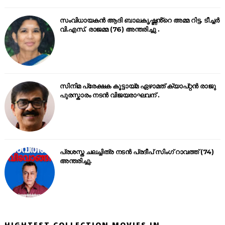
സംവിധായകൻ ആദി ബാലകൃഷ്ണൻ്റെ അമ്മ റിട്ട. ടീച്ചർ
വി.എസ്. രാജമ്മ (76) അന്തരിച്ചു .
സിനിമ പ്രേക്ഷക കൂട്ടായ്മ ഏഴാമത് ക്യാപ്റ്റൻ രാജു
പുരസ്കാരം നടൻ വിജയരാഘവന് .
പ്രശസ്ത ചലച്ചിത്ര നടൻ പ്രദീപ് സിംഗ് റാവത്ത് (74)
അന്തരിച്ചു.
HIGHTEST COLLECTION MOVIES IN