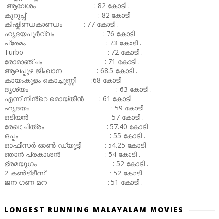
ആവേശം : 82 കോടി .
കുറുപ്പ് : 82 കോടി
കിഷ്കിണ്ഡകാണ്ഡം : 77 കോടി .
ഹൃദയപൂർവ്വം : 76 കോടി
പ്രേമം : 73 കോടി .
Turbo : 72 കോടി .
രോമാഞ്ചം : 71 കോടി .
ആലപ്പുഴ ജിംഖാന : 68.5 കോടി .
കായംകുളം കൊച്ചുണ്ണി' :68 കോടി
ദൃശ്യം : 63 കോടി .
എന്ന് നിൻ്റെ മൊയ്തീൻ : 61 കോടി
ഹൃദയം : 59 കോടി .
ഒടിയൻ : 57 കോടി .
രേഖാചിത്രം : 57.40 കോടി
ഒപ്പം : 55 കോടി .
ഓഫീസർ ഓൺ ഡ്യൂട്ടി : 54.25 കോടി
ഞാൻ പ്രകാശൻ : 54 കോടി .
ഭ്രമയുഗം : 52 കോടി .
2 കൺട്രീസ് : 52 കോടി .
ജന ഗണ മന : 51 കോടി .
LONGEST RUNNING MALAYALAM MOVIES