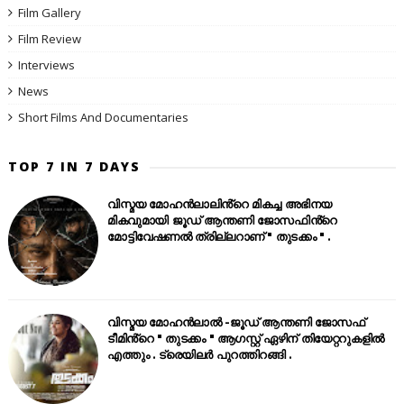
Film Gallery
Film Review
Interviews
News
Short Films And Documentaries
TOP 7 IN 7 DAYS
വിസ്മയ മോഹൻലാലിൻ്റെ മികച്ച അഭിനയ
മികവുമായി ജൂഡ് ആന്തണി ജോസഫിൻ്റെ
മോട്ടിവേഷണൽ ത്രില്ലറാണ് " തുടക്കം " .
വിസ്മയ മോഹൻലാൽ -ജൂഡ് ആന്തണി ജോസഫ്
ടീമിൻ്റെ " തുടക്കം " ആഗസ്റ്റ് ഏഴിന് തിയേറ്ററുകളിൽ
എത്തും . ട്രെയിലർ പുറത്തിറങ്ങി .