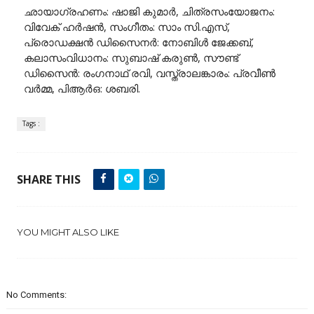
ഛായാഗ്രഹണം: ഷാജി കുമാർ, ചിത്രസംയോജനം:
വിവേക് ഹർഷൻ, സംഗീതം: സാം സി.എസ്,
പ്രൊഡക്ഷൻ ഡിസൈനർ: നോബിൾ ജേക്കബ്,
കലാസംവിധാനം: സുബാഷ് കരുൺ, സൗണ്ട്
ഡിസൈൻ: രംഗനാഥ് രവി, വസ്ത്രാലങ്കാരം: പ്രവീൺ
വർമ്മ, പിആർഒ: ശബരി.
Tags :
SHARE THIS
YOU MIGHT ALSO LIKE
No Comments: