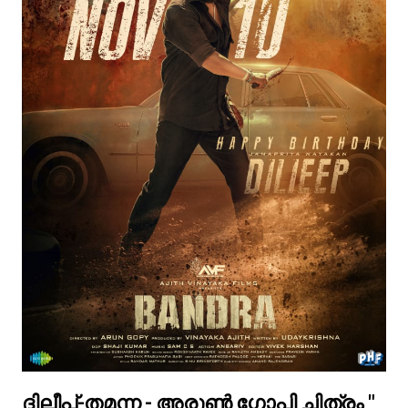
ദിലീപ്-തമന്ന - അരുൺ ഗോപി ചിത്രം "