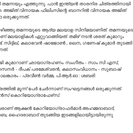
യി തമന്നയും എത്തുന്നു. പാൻ ഇന്ത്യൻ താരനിര ചിത്രത്തിനായി
കത. അജിത് വിനായക ഫിലിംസിന്റെ ബാനറിൽ വിനായക അജിത്
ഒരുക്കുന്നത്.
ഞ്ഞു.തമന്നയുടെ ആദ്യ മലയാള സിനിമയാണിത്. തമന്നയുട
മലയാളികൾ ഏറ്റുവാങ്ങിയത്. തമിഴ് നടൻ ശരത് കുമാറും
. സിദ്ദിഖ്, കലാഭവൻ ഷാജോൺ , ലെന, ഗണേഷ് കുമാർ തുടങ്ങി
നത്.
ഷാജി കുമാറാണ് ഛായാഗ്രഹണം. സംഗീതം - സാം സി എസ്,
 ഡിസൈനര്‍ - ദീപക് പരമേശ്വരൻ, കലാസംവിധാനം - സുബാഷ്
ലങ്കാരം - പ്രവീണ്‍ വര്‍മ്മ, പി.ആർ.ഓ : ശബരി
്തിൽ മൂന്ന് പേർ ചേർന്നാണ് സംഘട്ടനങ്ങൾ ഒരുക്കുന്നത്.
് ഡാൻസ് കൊറിയോഗ്രാഫേഴ്‌സ്.
നിവരാണ് ആക്ഷൻ കോറിയോഗ്രാഫർമാർ.അഹമ്മദാബാദ്,
ബൈ, ഹൈദരാബാദ് തുടങ്ങിയ ഇടങ്ങളിലായിട്ടായിരുന്നു