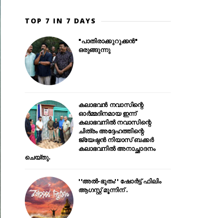
TOP 7 IN 7 DAYS
"പാതിരാക്കുറുക്കൻ"
ഒരുങ്ങുന്നു
കലാഭവൻ നവാസിന്റെ
ഓർമ്മദിനമായ ഇന്ന്
കലാഭവനിൽ നവാസിന്റെ
ചിത്രം അദ്ദേഹത്തിന്റെ
ജ്യേഷ്ഠൻ നിയാസ് ബക്കർ
കലാഭവനിൽ അനാച്ഛാദനം
ചെയ്തു.
''അൽ-ഭുതം'' ഷോർട്ട് ഫിലിം
ആഗസ്റ്റ് മൂന്നിന് .