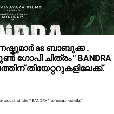
്കുമാർ as ബാബുക്ക .
രുൺ ഗോപി ചിത്രം " BANDRA
തിന് തിയേറ്ററുകളിലേക്ക്.
ുൺ ഗോപി ചിത്രം " BANDRA " നവംബർ പത്തിന്