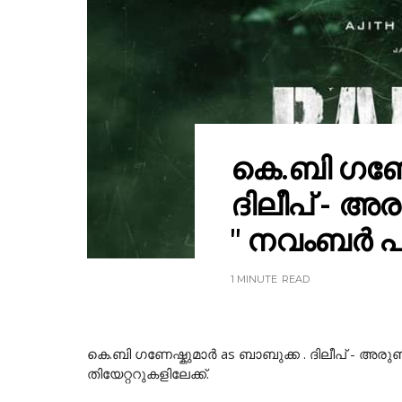
കെ.ബി ഗണേഷ
ദിലീപ് - അ
" നവംബർ പത്
1 MINUTE
READ
കെ.ബി ഗണേഷ്കുമാർ as ബാബുക്ക . ദിലീപ് - അര
തിയേറ്ററുകളിലേക്ക്.