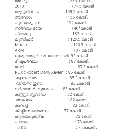
തുടരും : 236.5 കോടി.
2018 : 177.5 കോടി.
ആടുജീവിതം : 159.5 കോടി.
ആവേശം : 156 കോടി.
പുലിമുരുകൻ : 152 കോടി.
സർവ്വം മായ : 146*കോടി
െ
പ്രേമലു : 137 കോടി .
ലൂസിഫർ : 129.5 കോടി .
Marco : 110.5 കോടി .
ARM : 107 കോടി.
ഗുരുവായൂർ അമ്പലനടയിൽ: 92 കോടി .
ഭീഷ്മപർവ്വം : 88 കോടി.
നേര് : 87.5 കോടി.
RDX : Robert Dony Xavier : 85 കോടി
കളങ്കാവൽ ' : 85.2 കോടി
ഡീയസ് ഇറെ : 83.2കോടി
വർഷങ്ങൾക്കുശേഷം : 83 കോടി
കണ്ണൂർ സ്ക്വാഡ് : 82 കോടി .
ആവേശം : 82 കോടി .
കുറുപ്പ് : 82 കോടി
കിഷ്കിണ്ഡകാണ്ഡം : 77 കോടി .
ഹൃദയപൂർവ്വം : 76 കോടി
പ്രേമം : 73 കോടി .
Turbo : 72 കോടി .