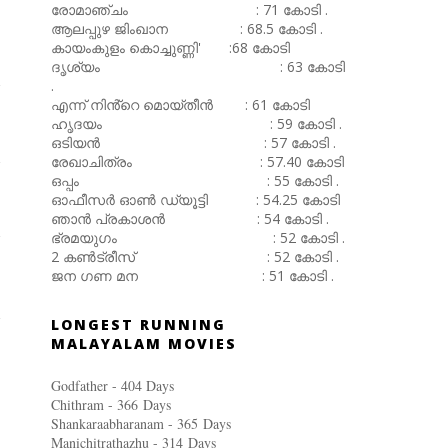
രോമാഞ്ചം : 71 കോടി .
ആലപ്പുഴ ജിംഖാന : 68.5 കോടി .
കായംകുളം കൊച്ചുണ്ണി' :68 കോടി
ദൃശ്യം : 63 കോടി
.
എന്ന് നിൻ്റെ മൊയ്തീൻ : 61 കോടി
ഹൃദയം : 59 കോടി .
ഒടിയൻ : 57 കോടി .
രേഖാചിത്രം : 57.40 കോടി
ഒപ്പം : 55 കോടി .
ഓഫീസർ ഓൺ ഡ്യൂട്ടി : 54.25 കോടി
ഞാൻ പ്രകാശൻ : 54 കോടി .
ഭ്രമയുഗം : 52 കോടി .
2 കൺട്രീസ് : 52 കോടി .
ജന ഗണ മന : 51 കോടി .
LONGEST RUNNING
MALAYALAM MOVIES
Godfather - 404 Days
Chithram - 366
Days
Shankaraabharanam - 365
Days
Manichitrathazhu - 314
Days