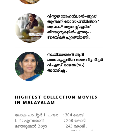
വിസ്മയ മോഹൻലാൽ -ജൂഡ്
ആന്തണി ജോസഫ് ടീമിൻ്റെ "
തുടക്കം " ആഗസ്റ്റ് ഏഴിന്
തിയേറ്ററുകളിൽ എത്തും .
ട്രെയിലർ പുറത്തിറങ്ങി .
സംവിധായകൻ ആദി
ബാലകൃഷ്ണൻ്റെ അമ്മ റിട്ട. ടീച്ചർ
വി.എസ്. രാജമ്മ (76)
അന്തരിച്ചു .
HIGHTEST COLLECTION MOVIES
IN MALAYALAM
ലോക ചാപ്റ്റർ 1: ചന്ദ്ര : 304 കോടി
L 2 : എമ്പുരാൻ : 268 കോടി
മഞ്ഞുമ്മൽ Boys : 243 കോടി .