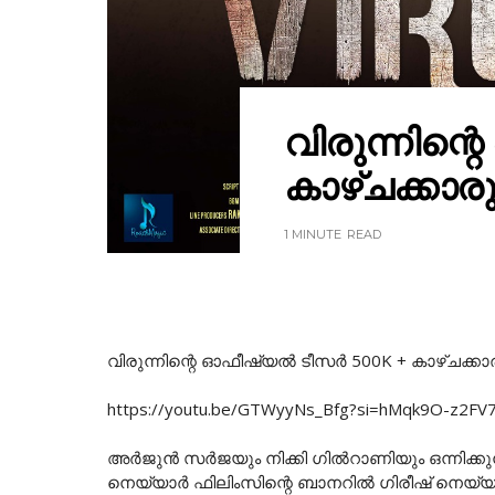
വിരുന്നിന്
കാഴ്ചക്കാരു
1 MINUTE
READ
വിരുന്നിന്റെ ഓഫീഷ്യൽ ടീസർ 500K + കാഴ്ചക്കാരു
https://youtu.be/GTWyyNs_Bfg?si=hMqk9O-z2FV7M
അർജുൻ സർജയും നിക്കി ഗിൽറാണിയും ഒന്നിക്കു
നെയ്യാർ ഫിലിംസിന്റെ ബാനറിൽ ഗിരീഷ് നെയ്യാർ