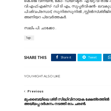
കെ.ജെ വിനയൻ, കോ- ഡയറക്ടർ- എ.യു.വി രാജ പ
വി.എഫ്.എക്സ്- ഡി ടി എം, സൂപ്പർവിഷൻ- ലവ
പി.ശിവപ്രസാദ്, സുനിതസുനിൽ ,സ്റ്റിൽസ്ശ്രീജിത്ത
അണിയറ പ്രവർത്തകർ.
സലിം പി. ചാക്കോ .
Tags :
SHARE THIS
Share it
Tweet
YOU MIGHT ALSO LIKE
Previous
മുംബൈയിലെ ശ്രീ സിദ്ധിവിനായക ക്ഷേത്രത്തിൽ
അയ്യപ്പ ദർശനം നടത്തി രാം ചരണ്‍.