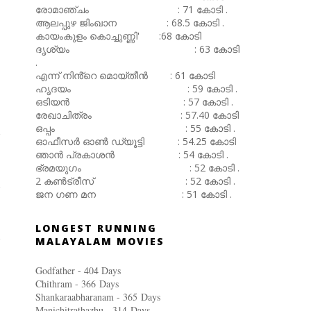
രോമാഞ്ചം : 71 കോടി .
ആലപ്പുഴ ജിംഖാന : 68.5 കോടി .
കായംകുളം കൊച്ചുണ്ണി' :68 കോടി
ദൃശ്യം : 63 കോടി
.
എന്ന് നിൻ്റെ മൊയ്തീൻ : 61 കോടി
ഹൃദയം : 59 കോടി .
ഒടിയൻ : 57 കോടി .
രേഖാചിത്രം : 57.40 കോടി
ഒപ്പം : 55 കോടി .
ഓഫീസർ ഓൺ ഡ്യൂട്ടി : 54.25 കോടി
ഞാൻ പ്രകാശൻ : 54 കോടി .
ഭ്രമയുഗം : 52 കോടി .
2 കൺട്രീസ് : 52 കോടി .
ജന ഗണ മന : 51 കോടി .
LONGEST RUNNING
MALAYALAM MOVIES
Godfather - 404 Days
Chithram - 366
Days
Shankaraabharanam - 365
Days
Manichitrathazhu - 314
Days