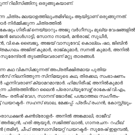
ന്ന് റിലീസിങ്ങിനു ഒരുങ്ങുകയാണ്.
 ചിത്രം മലയാളത്തിലുംതമിഴിലും ആയിട്ടാണ് ഒരുങ്ങുന്നത്.
നിർമ്മിക്കുന്ന ചിത്രത്തിൽ
േഷും ഗിരീഷ് നെയ്യാറും അജു വർഗീസും മുഖ്യ വേഷങ്ങളി
മജൻ ബോൾഗാട്ടി, സോനാ നായർ, മൻരാജ്, സുധീർ,
ഷ്ണൻ, വി.കെ ബൈജു, അജയ് വാസുദേവ്, കൊല്ലം ഷാ, ജിബിൻ
തമംഗലം അജിത് കുമാർ, രാജ്‌കുമാർ, സനൽ കുമാർ, അനിൽ
ുരേന്ദ്രൻ തുടങ്ങിയവരാണ് മറ്റു താരങ്ങൾ.
ന്ന കഥ വികസിക്കുന്നത് അപ്രതീക്ഷിതമായ പുതിയ
ൻസ് നിലനിത്തുന്ന സിനിമയുടെ കഥ, തിരക്കഥ, സംഭാഷണം
ായർ എന്നിവരാണ് ക്യാമറമാന്മാർ. ഹിമഗിരീഷ്, അനിൽകുമാർ
ന്ന ചിത്രത്തിൻ്റെ ലൈൻ പ്രൊഡ്യൂസേഴ്സ് രാകേഷ് വി.എം,
ഗീതം- രതീഷ് വേഗ, സാനന്ദ് ജോർജ്, പശ്ചാത്തല സംഗീതം-
്‌ ഡയറക്ടർ- സഹസ് ബാല, മേക്കപ്പ്- പ്രദീപ് രംഗൻ, കോസ്റ്റ്യൂം-
ഡക്ഷൻ കൺട്രോളർ- അനിൽ അങ്കമാലി, രാജീവ്‌
ഷ് അർജുൻ, ഹരി ആയൂർ, സജിത്ത് ലാൽ, ഗാനരചന- റഫീഖ്
തമിഴ്), ചീഫ് അസോസിയേറ്റ് ഡയറക്ടർ- സുരേഷ് ഇളമ്പൽ,