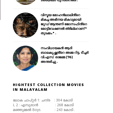
വിസ്മയ മോഹൻലാലിൻ്റെ
മികച്ച അഭിനയ മികവുമായി
ജൂഡ് ആന്തണി ജോസഫിൻ്റെ
മോട്ടിവേഷണൽ ത്രില്ലറാണ് "
തുടക്കം " .
സംവിധായകൻ ആദി
ബാലകൃഷ്ണൻ്റെ അമ്മ റിട്ട. ടീച്ചർ
വി.എസ്. രാജമ്മ (76)
അന്തരിച്ചു .
HIGHTEST COLLECTION MOVIES
IN MALAYALAM
ലോക ചാപ്റ്റർ 1: ചന്ദ്ര : 304 കോടി
L 2 : എമ്പുരാൻ : 268 കോടി
മഞ്ഞുമ്മൽ Boys : 243 കോടി .