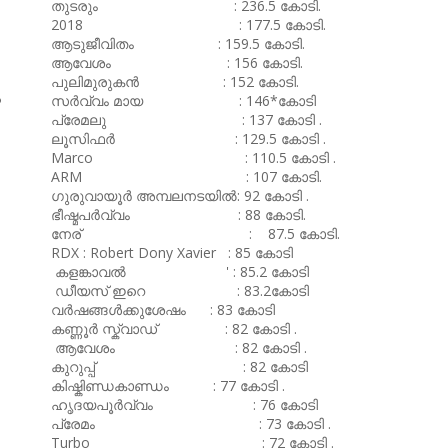
തുടരും : 236.5 കോടി.
2018 : 177.5 കോടി.
ആടുജീവിതം : 159.5 കോടി.
ആവേശം : 156 കോടി.
പുലിമുരുകൻ : 152 കോടി.
ൽ
സർവ്വം മായ : 146*കോടി
പ്രേമലു : 137 കോടി .
ലൂസിഫർ : 129.5 കോടി .
Marco : 110.5 കോടി .
ARM : 107 കോടി.
ഗുരുവായൂർ അമ്പലനടയിൽ: 92 കോടി .
ഭീഷ്മപർവ്വം : 88 കോടി.
നേര് : 87.5 കോടി.
RDX : Robert Dony Xavier : 85 കോടി
കളങ്കാവൽ ' : 85.2 കോടി
ഡീയസ് ഇറെ : 83.2കോടി
വർഷങ്ങൾക്കുശേഷം : 83 കോടി
കണ്ണൂർ സ്ക്വാഡ് : 82 കോടി .
ആവേശം : 82 കോടി .
കുറുപ്പ് : 82 കോടി
കിഷ്കിണ്ഡകാണ്ഡം : 77 കോടി .
ഹൃദയപൂർവ്വം : 76 കോടി
പ്രേമം : 73 കോടി .
Turbo : 72 കോടി .