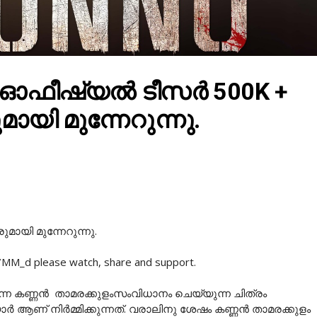
റെ ഓഫീഷ്യൽ ടീസർ 500K +
മായി മുന്നേറുന്നു.
മായി മുന്നേറുന്നു.
M_d please watch, share and support.
ന്ന കണ്ണൻ താമരക്കുളംസംവിധാനം ചെയ്യുന്ന ചിത്രം
 ആണ് നിർമ്മിക്കുന്നത്. വരാലിനു ശേഷം കണ്ണൻ താമരക്കുളം