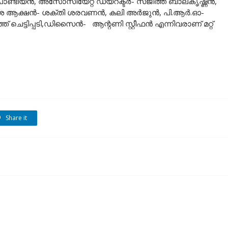
ാണ്ടിയൻ, അസോസിയേറ്റ് ഡയറക്ടർ- സജിത്ത് ബാലകൃഷ്ണൻ,
കുശ ആക്ഷൻ- ശക്തി ശരവണൻ, കലി അർജുൻ, പി.ആര്‍.ഓ-
്‌ ചെട്ടിപ്പടി,ഡിസൈൻ- ആന്റണി സ്റ്റീഫൻ എന്നിവരാണ് മറ്റ്
Share it