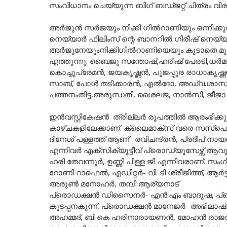
സംവിധാനം ചെയ്യുന്ന ബിഗ് ബഡ്ജറ്റ് ചിത്രം വിരു
അർജുൻ സർജയും നിക്കി ഗിൽറാണിയും ഒന്നിക്കുന്ന
നെയ്യാർ ഫിലിംസ് ന്റെ ബാനറിൽ ഗിരീഷ് നെയ്യാർ 
അർജുനേയുംനിക്കിഗിൽറാണിയെയും കൂടാതെ മുക
എത്തുന്നു. ബൈജു സന്തോഷ്‌,ഹരീഷ് പേരടി,ധർ
കൊച്ചുപ്രേമൻ, ജയകൃഷ്ണൻ, പൂജപ്പുര രാധാകൃ
സാബ്, പോൾ തടിക്കാരൻ, എൽദോ, അഡ്വ.ശാസ്‌
പത്തനംതിട്ട,അരുന്ധതി, ശൈലജ, നാൻസി, ജീജാ സ
ഇൻവസ്റ്റികേഷൻ ത്രില്ലർ രൂപത്തിൽ ആരംഭിക്കു
കാഴ്ചകളിലേക്കാണ്. ക്ലൈമാക്സ്‌ വരെ സസ്പെ
ദിനേശ് പള്ളത്ത് ആണ്. രവിചന്ദ്രൻ, പ്രദീപ് ന
എന്നിവർ എക്സിക്യൂട്ടീവ് പ്രൊഡ്യൂസേഴ്സ് ആവു
ഹരി തേവന്നൂർ, ഉണ്ണി പിള്ള ജി എന്നിവരാണ്. സം
റോണി റാഫെൽ, എഡിറ്റർ- വി. ടി ശ്രീജിത്ത്‌, ആർട്ട
അരുൺ മനോഹർ, തമ്പി ആര്യനാട്
പ്രൊഡക്ഷൻ ഡിസൈനർ- എൻ.എം ബാദുഷ, പ്രൊ
കുടപ്പനകുന്ന്, പ്രൊഡക്ഷൻ മാനേജർ- അഭിലാ
അഹമ്മദ്‌, ബി.കെ ഹരിനാരായണൻ, മോഹൻ രാജൻ (