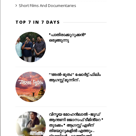
Short Films And Documentaries
TOP 7 IN 7 DAYS
"പാതിരാക്കുറുക്കൻ"
ഒരുങ്ങുന്നു
''അൽ-ഭുതം'' ഷോർട്ട് ഫിലിം
ആഗസ്റ്റ് മൂന്നിന് .
വിസ്മയ മോഹൻലാൽ -ജൂഡ്
ആന്തണി ജോസഫ് ടീമിൻ്റെ "
തുടക്കം " ആഗസ്റ്റ് ഏഴിന്
തിയേറ്ററുകളിൽ എത്തും .
ട്രെയിലർ പുറത്തിറങ്ങി .