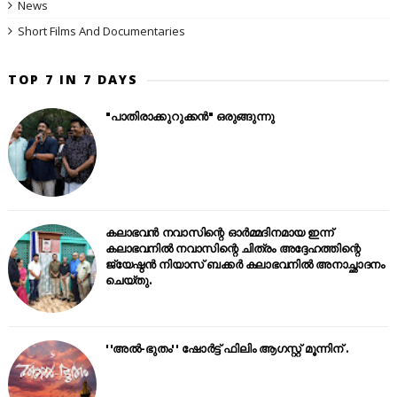
News
Short Films And Documentaries
TOP 7 IN 7 DAYS
"പാതിരാക്കുറുക്കൻ" ഒരുങ്ങുന്നു
കലാഭവൻ നവാസിന്റെ ഓർമ്മദിനമായ ഇന്ന്
കലാഭവനിൽ നവാസിന്റെ ചിത്രം അദ്ദേഹത്തിന്റെ
ജ്യേഷ്ഠൻ നിയാസ് ബക്കർ കലാഭവനിൽ അനാച്ഛാദനം
ചെയ്തു.
''അൽ-ഭുതം'' ഷോർട്ട് ഫിലിം ആഗസ്റ്റ് മൂന്നിന് .