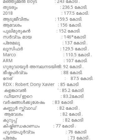
മഞ്ഞുമ്മൽ Boys : 243 കോടി .
തുടരും : 236.5 കോടി.
2018 : 177.5 കോടി.
ആടുജീവിതം : 159.5 കോടി.
ആവേശം : 156 കോടി.
പുലിമുരുകൻ : 152 കോടി.
സർവ്വം മായ : 146*കോടി
പ്രേമലു : 137 കോടി .
ലൂസിഫർ : 129.5 കോടി .
Marco : 110.5 കോടി .
ARM : 107 കോടി.
ഗുരുവായൂർ അമ്പലനടയിൽ: 92 കോടി .
ഭീഷ്മപർവ്വം : 88 കോടി.
നേര് : 87.5 കോടി.
RDX : Robert Dony Xavier : 85 കോടി
കളങ്കാവൽ ' : 85.2 കോടി
ഡീയസ് ഇറെ : 83.2കോടി
വർഷങ്ങൾക്കുശേഷം : 83 കോടി
കണ്ണൂർ സ്ക്വാഡ് : 82 കോടി .
ആവേശം : 82 കോടി .
കുറുപ്പ് : 82 കോടി
കിഷ്കിണ്ഡകാണ്ഡം : 77 കോടി .
ഹൃദയപൂർവ്വം : 76 കോടി
പ്രേമം : 73 കോടി .