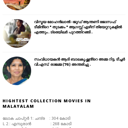
വിസ്മയ മോഹൻലാൽ -ജൂഡ് ആന്തണി ജോസഫ്
ടീമിൻ്റെ " തുടക്കം " ആഗസ്റ്റ് ഏഴിന് തിയേറ്ററുകളിൽ
എത്തും . ട്രെയിലർ പുറത്തിറങ്ങി .
സംവിധായകൻ ആദി ബാലകൃഷ്ണൻ്റെ അമ്മ റിട്ട. ടീച്ചർ
വി.എസ്. രാജമ്മ (76) അന്തരിച്ചു .
HIGHTEST COLLECTION MOVIES IN
MALAYALAM
ലോക ചാപ്റ്റർ 1: ചന്ദ്ര : 304 കോടി
L 2 : എമ്പുരാൻ : 268 കോടി