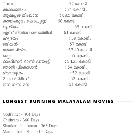
Turbo : 72 കോടി .
രോമാഞ്ചം : 71 കോടി .
ആലപ്പുഴ ജിംഖാന : 68.5 കോടി .
കായംകുളം കൊച്ചുണ്ണി' :68 കോടി
ദൃശ്യം : 63 കോടി .
എന്ന് നിൻ്റെ മൊയ്തീൻ : 61 കോടി
ഹൃദയം : 59 കോടി .
ഒടിയൻ : 57 കോടി .
രേഖാചിത്രം : 57.40 കോടി
ഒപ്പം : 55 കോടി .
ഓഫീസർ ഓൺ ഡ്യൂട്ടി : 54.25 കോടി
ഞാൻ പ്രകാശൻ : 54 കോടി .
ഭ്രമയുഗം : 52 കോടി .
2 കൺട്രീസ് : 52 കോടി .
ജന ഗണ മന : 51 കോടി .
LONGEST RUNNING MALAYALAM MOVIES
Godfather - 404 Days
Chithram - 366
Days
Shankaraabharanam - 365
Days
Manichitrathazhu - 314
Days