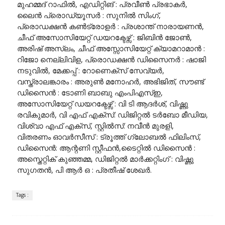
മുഹമ്മദ് റാഫിൽ, എഡിറ്റിങ് : പ്രവീൺ പ്രഭാകർ,
ലൈൻ പ്രൊഡ്യൂസർ : സുനിൽ സിംഗ്,
പ്രൊഡക്ഷൻ കൺട്രോളർ : പ്രശാന്ത് നാരായണൻ,
ചീഫ് അസോസിയേറ്റ് ഡയറക്ടേഴ്സ് : ജിബിൻ ജോൺ,
അരിഷ് അസ്ലം, ചീഫ് അസ്സോസിയേറ്റ് ക്യാമറാമാൻ :
റിജോ നെല്ലിവിള, പ്രൊഡക്ഷൻ ഡിസൈനർ : ഷാജി
നടുവിൽ, മേക്കപ്പ് : റോണെക്സ് സേവ്യർ,
വസ്ത്രാലങ്കാരം : അരുൺ മനോഹർ, അഭിജിത്, സൗണ്ട്
ഡിസൈൻ : ടോണി ബാബു എംപിഎസ്ഇ,
അസോസിയേറ്റ് ഡയറക്ടേഴ്സ് : വി ടി ആദർശ്, വിഷ്ണു
രവികുമാർ, വി എഫ് എക്സ്: ഡിജിറ്റൽ ടർബോ മീഡിയ,
വിശ്വാ എഫ് എക്സ്, സ്റ്റിൽസ്: നവീൻ മുരളി,
വിതരണം ഓവർസീസ് : ട്രൂത്ത് ഗ്ലോബൽ ഫിലിംസ്,
ഡിസൈൻ: ആന്റണി സ്റ്റീഫൻ,ടൈറ്റിൽ ഡിസൈൻ :
അസ്തെറ്റിക് കുഞ്ഞമ്മ, ഡിജിറ്റൽ മാർക്കറ്റിംഗ് : വിഷ്ണു
സുഗതൻ, പി ആർ ഒ : പ്രതീഷ് ശേഖർ.
Tags :