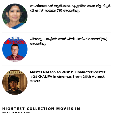
സംവിധായകൻ ആദി ബാലകൃഷ്ണൻ്റെ അമ്മ റിട്ട. ടീച്ചർ
വി.എസ്. രാജമ്മ (76) അന്തരിച്ചു .
പ്രശസ്ത ചലച്ചിത്ര നടൻ പ്രദീപ് സിംഗ് റാവത്ത് (74)
അന്തരിച്ചു.
Master Nafash as Rushin. Character Poster
#2#KHALIFA In cinemas from 20th August
2026!
HIGHTEST COLLECTION MOVIES IN