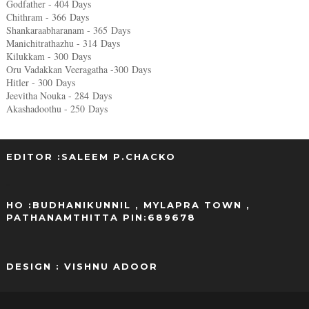
Godfather - 404 Days
Chithram - 366
Days
Shankaraabharanam - 365
Days
Manichitrathazhu - 314
Days
Kilukkam - 300
Days
Oru Vadakkan Veeragatha -300
Days
Hitler - 300
Days
Jeevitha Nouka - 284
Days
Akashadoothu - 250
Days
EDITOR :SALEEM P.CHACKO
..
HO :BUDHANIKUNNIL , MYLAPRA TOWN ,
PATHANAMTHITTA PIN:689678
DESIGN : VISHNU ADOOR