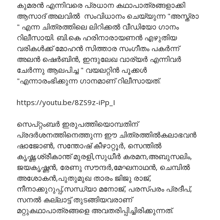
കുമരൻ എന്നിവരെ പ്രധാന കഥാപാത്രങ്ങളാക്കി
ആസാദ് അലവിൽ സംവിധാനം ചെയ്യുന്ന "അസ്ത്രാ
" എന്ന ചിത്രത്തിലെ ലിറിക്കൽ വീഡിയോ ഗാനം
റിലീസായി. ബി.കെ ഹരിനാരായണൻ എഴുതിയ
വരികൾക്ക് മോഹൻ സിത്താര സംഗീതം പകർന്ന്
അലൻ ഷെർബിൻ, ഇന്ദുലേഖ വാര്യർ എന്നിവർ
ചേർന്നു ആലപിച്ച " വയലറ്റിൻ പൂക്കൾ
"എന്നാരംഭിക്കുന്ന ഗാനമാണ് റിലീസായത്.
https://youtu.be/8ZS9z-iPp_I
സെപ്റ്റംബർ ഇരുപത്തിയൊമ്പതിന്
പ്രദർശനത്തിനെത്തുന്ന ഈ ചിത്രത്തിൽകലാഭവൻ
ഷാജോൺ, സന്തോഷ്‌ കീഴാറ്റൂർ, സെന്തിൽ
കൃഷ്ണ,ശ്രീകാന്ത് മുരളി,സുധീർ കരമന,അബുസലിം,
ജയകൃഷ്ണൻ, രേണു സൗന്ദർ,മേഘനാഥൻ, ചെമ്പിൽ
അശോകൻ,പുതുമുഖ താരം ജിജു രാജ്,
നീനാക്കുറുപ്പ്,സന്ധ്യാ മനോജ്‌, പരസ്പരം പ്രദീപ്‌,
സനൽ കല്ലാട്ട് തുടങ്ങിയവരാണ്
മറ്റുകഥാപാത്രങ്ങളെ അവതരിപ്പിച്ചിരിക്കുന്നത്.