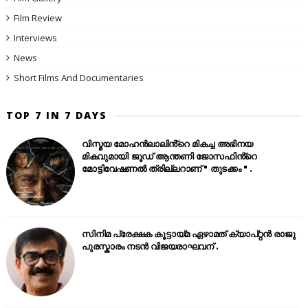
Film Review
Interviews
News
Short Films And Documentaries
TOP 7 IN 7 DAYS
വിസ്മയ മോഹൻലാലിൻ്റെ മികച്ച അഭിനയ
മികവുമായി ജൂഡ് ആന്തണി ജോസഫിൻ്റെ
മോട്ടിവേഷണൽ ത്രില്ലറാണ് " തുടക്കം " .
സിനിമ പ്രേക്ഷക കൂട്ടായ്മ ഏഴാമത് ക്യാപ്റ്റൻ രാജു
പുരസ്കാരം നടൻ വിജയരാഘവന് .