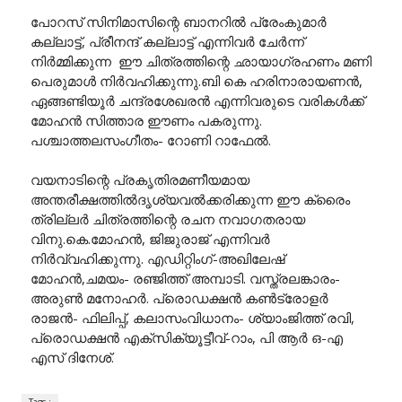
പോറസ് സിനിമാസിന്റെ ബാനറിൽ പ്രേംകുമാർ
കല്ലാട്ട്, പ്രീനന്ദ് കല്ലാട്ട് എന്നിവർ ചേർന്ന്
നിർമ്മിക്കുന്ന ഈ ചിത്രത്തിന്റെ ഛായാഗ്രഹണം മണി
പെരുമാൾ നിർവഹിക്കുന്നു.ബി കെ ഹരിനാരായണൻ,
ഏങ്ങണ്ടിയൂർ ചന്ദ്രശേഖരൻ എന്നിവരുടെ വരികൾക്ക്
മോഹൻ സിത്താര ഈണം പകരുന്നു.
പശ്ചാത്തലസംഗീതം- റോണി റാഫേൽ.
വയനാടിന്റെ പ്രകൃതിരമണീയമായ
അന്തരീക്ഷത്തിൽദൃശ്യവൽക്കരിക്കുന്ന ഈ ക്രൈം
ത്രില്ലർ ചിത്രത്തിന്റെ രചന നവാഗതരായ
വിനു.കെ.മോഹൻ, ജിജുരാജ് എന്നിവർ
നിർവ്വഹിക്കുന്നു. എഡിറ്റിംഗ്-അഖിലേഷ്
മോഹൻ,ചമയം- രഞ്ജിത്ത് അമ്പാടി. വസ്ത്രലങ്കാരം-
അരുൺ മനോഹർ. പ്രൊഡക്ഷൻ കൺട്രോളർ
രാജൻ- ഫിലിപ്പ്, കലാസംവിധാനം- ശ്യാംജിത്ത് രവി,
പ്രൊഡക്ഷൻ എക്സിക്യൂട്ടീവ്-റാം, പി ആർ ഒ-എ
എസ് ദിനേശ്.
Tags :