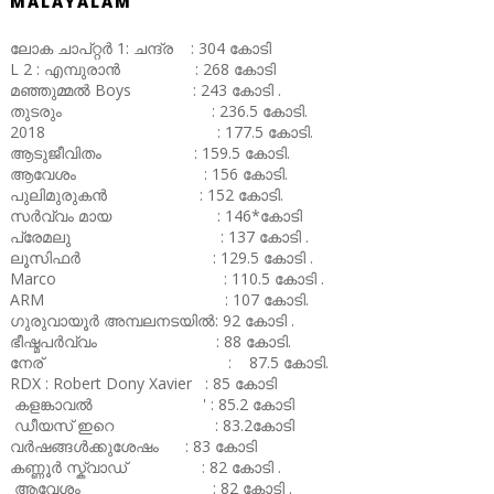
MALAYALAM
ലോക ചാപ്റ്റർ 1: ചന്ദ്ര : 304 കോടി
L 2 : എമ്പുരാൻ : 268 കോടി
മഞ്ഞുമ്മൽ Boys : 243 കോടി .
തുടരും : 236.5 കോടി.
2018 : 177.5 കോടി.
ആടുജീവിതം : 159.5 കോടി.
ആവേശം : 156 കോടി.
പുലിമുരുകൻ : 152 കോടി.
സർവ്വം മായ : 146*കോടി
പ്രേമലു : 137 കോടി .
ലൂസിഫർ : 129.5 കോടി .
Marco : 110.5 കോടി .
ARM : 107 കോടി.
ഗുരുവായൂർ അമ്പലനടയിൽ: 92 കോടി .
ഭീഷ്മപർവ്വം : 88 കോടി.
നേര് : 87.5 കോടി.
RDX : Robert Dony Xavier : 85 കോടി
കളങ്കാവൽ ' : 85.2 കോടി
ഡീയസ് ഇറെ : 83.2കോടി
വർഷങ്ങൾക്കുശേഷം : 83 കോടി
കണ്ണൂർ സ്ക്വാഡ് : 82 കോടി .
ആവേശം : 82 കോടി .