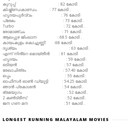
കുറുപ്പ് : 82 കോടി
കിഷ്കിണ്ഡകാണ്ഡം : 77 കോടി .
ഹൃദയപൂർവ്വം : 76 കോടി
പ്രേമം : 73 കോടി .
Turbo : 72 കോടി .
രോമാഞ്ചം : 71 കോടി .
ആലപ്പുഴ ജിംഖാന : 68.5 കോടി .
കായംകുളം കൊച്ചുണ്ണി' :68 കോടി
ദൃശ്യം : 63 കോടി .
എന്ന് നിൻ്റെ മൊയ്തീൻ : 61 കോടി
ഹൃദയം : 59 കോടി .
ഒടിയൻ : 57 കോടി .
രേഖാചിത്രം : 57.40 കോടി
ഒപ്പം : 55 കോടി .
ഓഫീസർ ഓൺ ഡ്യൂട്ടി : 54.25 കോടി
ഞാൻ പ്രകാശൻ : 54 കോടി .
ഭ്രമയുഗം : 52 കോടി .
2 കൺട്രീസ് : 52 കോടി .
ജന ഗണ മന : 51 കോടി .
LONGEST RUNNING MALAYALAM MOVIES