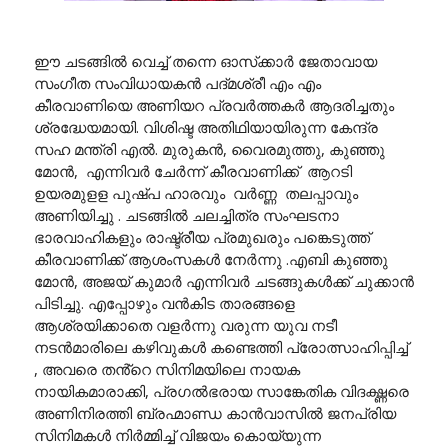
ഈ ചടങ്ങിൽ വെച്ച് തന്നെ ഓസ്‌ക്കാർ ജേതാവായ
സംഗീത സംവിധായകൻ പദ്മശ്രീ എം എം
കീരവാണിയെ അണിയറ പ്രവർത്തകർ ആദരിച്ചതും
ശ്രദ്ധേയമായി. വിശിഷ്ട അതിഥിയായിരുന്ന കേന്ദ്ര
സഹ മന്ത്രി എൽ. മുരുകൻ, വൈരമുത്തു, കുഞ്ഞു
മോൻ, എന്നിവർ ചേർന്ന് കീരവാണിക്ക് ആറടി
ഉയരമുളള പുഷ്പ ഹാരവും വർണ്ണ തലപ്പാവും
അണിയിച്ചു . ചടങ്ങിൽ ചലച്ചിത്ര സംഘടനാ
ഭാരവാഹികളും രാഷ്ട്രീയ പ്രമുഖരും പങ്കെടുത്ത്
കീരവാണിക്ക് ആശംസകൾ നേർന്നു .എബി കുഞ്ഞു
മോൻ, അജയ് കുമാർ എന്നിവർ ചടങ്ങുകൾക്ക് ചുക്കാൻ
പിടിച്ചു. എപ്പോഴും വൻകിട താരങ്ങളെ
ആശ്രയിക്കാതെ വളർന്നു വരുന്ന യുവ നടീ
നടൻമാരിലെ കഴിവുകൾ കണ്ടെത്തി പ്രോത്സാഹിപ്പിച്ച്
, അവരെ തൻ്റെ സിനിമയിലെ നായക
നായികമാരാക്കി, പ്രഗൽഭരായ സാങ്കേതിക വിദഗ്ദ്ധരെ
അണിനിരത്തി ബ്രഹ്മാണ്ഡ കാൻവാസിൽ ജനപ്രിയ
സിനിമകൾ നിർമ്മിച്ച് വിജയം കൊയ്യുന്ന