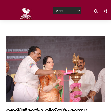
ജെന്റിൽമാൻ-2 വിന് ബ്രഹ്മാണ്ഡ