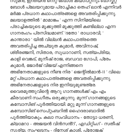
സുമൻ, ഇന്ത്യൻ നെറ്റ് ബോൾ ക്യാപ്റ്റനും ബാസ്കറ്റ്
ബോൾ പ്ലേയറുമായ പ്രാച്ചികാ തെഹ് ലാൻ എന്നിവർ
മർമ്മ പ്രധാന കഥാപാത്രങ്ങളെ അവതരിപ്പിക്കുന്നു.
മലയാളത്തിൽ ' മാമാങ്കം ' എന്ന സിനിമയിലെ
പ്രാച്ചികയുടെ മൂക്കുത്തി മൂക്കുത്തി കണ്ടില്ലാ എന്ന
ഗാനരംഗം പ്രസിദ്ധമാണ്. 'ദതോ ' രാധാരവി, '
കാന്താരാ ' യിൽ വില്ലൻ കഥാപാത്രത്തെ
അവതരിപ്പിച്ച അച്യുത കുമാർ, അവിനാഷ്,
ശ്രീരഞ്ജനി, സിതാര, സുധാറാണി, സത്യപ്രിയ,
കാളി വെങ്കട്, മുനീഷ് രാജ, ബഡവാ ഗോപി, പ്രേം
കുമാർ, ജോർജ് വിജയ് എന്നിങ്ങനെ
അഭിനേതാക്കളുടെ നീണ്ട നിര ' ജെന്റിൽമാൻ-II ' വിലെ
മറ്റ് പ്രധാന കഥാപാത്രങ്ങളെ അവതരിപ്പിക്കുന്നു.
അഭിനേതാക്കളുടെ നിര ഇനിയുമുണ്ടത്രേ.
വൈരമുത്തുവിന്റെ ആറു ഗാനങ്ങൾക്ക് എം എം
കീരവാണി സംഗീതം ഒരുക്കുന്നു. മൂന്ന് ഗാനങ്ങളുടെ
കമ്പോസിങ് പൂർത്തിയായി. മറ്റു മൂന്ന് ഗാനങ്ങളുടെ
കമ്പോസിങ് സെപ്റ്റംബറിൽ ഹൈദരാബാദിൽ
പൂർത്തിയാകും. കലാ സംവിധാനം - തോട്ടാ ധരണി,
ക്യാമറാ - അജയൻ വിൻസൻ്റ് , എഡിറ്റിംഗ് - സതീഷ്
സൂര്യ, സംഘട്ടനം - ദിനേശ് കാശി, പ്രോജക്ട്