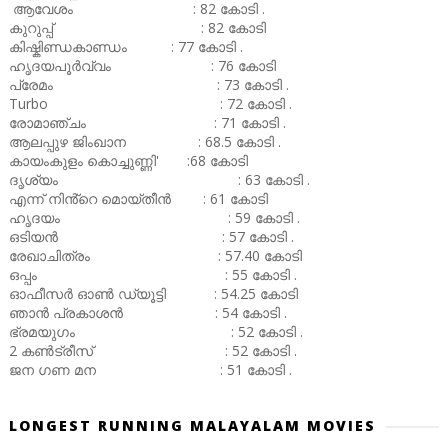
ആവേശം : 82 കോടി .
കുറുപ്പ് : 82 കോടി
കിഷ്കിണ്ഡകാണ്ഡം : 77 കോടി .
ഹൃദയപൂർവ്വം : 76 കോടി
പ്രേമം : 73 കോടി .
Turbo : 72 കോടി .
രോമാഞ്ചം : 71 കോടി .
ആലപ്പുഴ ജിംഖാന : 68.5 കോടി .
കായംകുളം കൊച്ചുണ്ണി' :68 കോടി
ദൃശ്യം : 63 കോടി .
എന്ന് നിൻ്റെ മൊയ്തീൻ : 61 കോടി
ഹൃദയം : 59 കോടി .
ഒടിയൻ : 57 കോടി .
രേഖാചിത്രം : 57.40 കോടി
ഒപ്പം : 55 കോടി .
ഓഫീസർ ഓൺ ഡ്യൂട്ടി : 54.25 കോടി
ഞാൻ പ്രകാശൻ : 54 കോടി .
ഭ്രമയുഗം : 52 കോടി .
2 കൺട്രീസ് : 52 കോടി .
ജന ഗണ മന : 51 കോടി .
LONGEST RUNNING MALAYALAM MOVIES