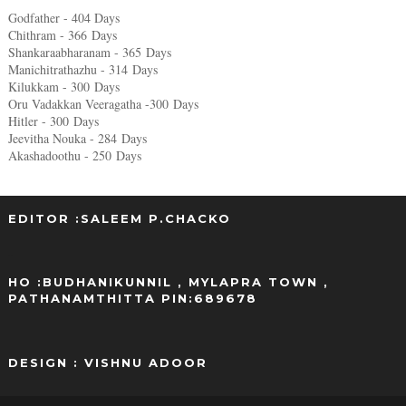
Godfather - 404 Days
Chithram - 366
Days
Shankaraabharanam - 365
Days
Manichitrathazhu - 314
Days
Kilukkam - 300
Days
Oru Vadakkan Veeragatha -300
Days
Hitler - 300
Days
Jeevitha Nouka - 284
Days
Akashadoothu - 250
Days
EDITOR :SALEEM P.CHACKO
..
HO :BUDHANIKUNNIL , MYLAPRA TOWN ,
PATHANAMTHITTA PIN:689678
DESIGN : VISHNU ADOOR