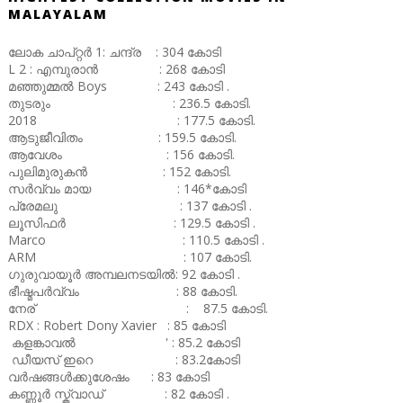
MALAYALAM
ലോക ചാപ്റ്റർ 1: ചന്ദ്ര : 304 കോടി
L 2 : എമ്പുരാൻ : 268 കോടി
മഞ്ഞുമ്മൽ Boys : 243 കോടി .
തുടരും : 236.5 കോടി.
2018 : 177.5 കോടി.
ആടുജീവിതം : 159.5 കോടി.
ആവേശം : 156 കോടി.
പുലിമുരുകൻ : 152 കോടി.
സർവ്വം മായ : 146*കോടി
പ്രേമലു : 137 കോടി .
ലൂസിഫർ : 129.5 കോടി .
Marco : 110.5 കോടി .
ARM : 107 കോടി.
ഗുരുവായൂർ അമ്പലനടയിൽ: 92 കോടി .
ഭീഷ്മപർവ്വം : 88 കോടി.
നേര് : 87.5 കോടി.
RDX : Robert Dony Xavier : 85 കോടി
കളങ്കാവൽ ' : 85.2 കോടി
ഡീയസ് ഇറെ : 83.2കോടി
വർഷങ്ങൾക്കുശേഷം : 83 കോടി
കണ്ണൂർ സ്ക്വാഡ് : 82 കോടി .