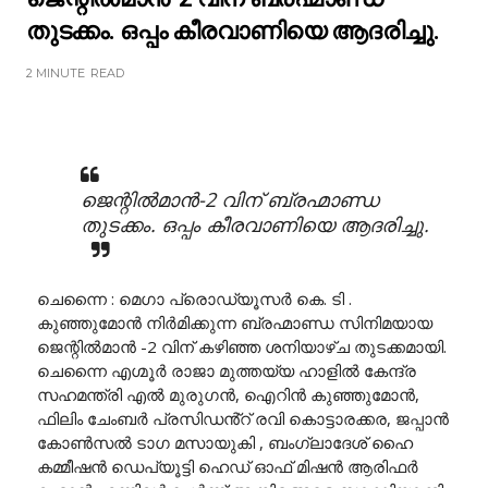
തുടക്കം. ഒപ്പം കീരവാണിയെ ആദരിച്ചു.
2 MINUTE
READ
ജെന്റിൽമാൻ-2 വിന് ബ്രഹ്മാണ്ഡ
തുടക്കം. ഒപ്പം കീരവാണിയെ ആദരിച്ചു.
ചെന്നൈ : മെഗാ പ്രൊഡ്യൂസർ കെ. ടി .
കുഞ്ഞുമോൻ നിർമിക്കുന്ന ബ്രഹ്മാണ്ഡ സിനിമയായ
ജെന്റിൽമാൻ -2 വിന് കഴിഞ്ഞ ശനിയാഴ്ച തുടക്കമായി.
ചെന്നൈ എഗ്മൂർ രാജാ മുത്തയ്യ ഹാളിൽ കേന്ദ്ര
സഹമന്ത്രി എൽ മുരുഗൻ, ഐറിൻ കുഞ്ഞുമോൻ,
ഫിലിം ചേംബർ പ്രസിഡൻ്റ് രവി കൊട്ടാരക്കര, ജപ്പാൻ
കോൺസൽ ടാഗ മസായുകി , ബംഗ്ലാദേശ് ഹൈ
കമ്മീഷൻ ഡെപ്യൂട്ടി ഹെഡ് ഓഫ് മിഷൻ ആരിഫർ