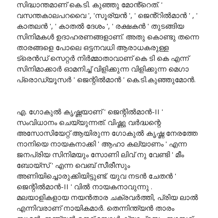
സിദ്ധാന്തമാണ് കെ.ടി. കുഞ്ഞു മോൻ്റെത്. '
വസന്തകാലപറവൈ ', 'സൂര്യൻ ', ' ജെൻ്റിൽമാൻ ' , '
കാതലൻ ', ' കാതൽ ദേശം ', ' രക്ഷകൻ ' തുടങ്ങിയ
സിനിമകൾ ഉദാഹരണങ്ങളാണ്. അതു കൊണ്ടു തന്നെ
താരങ്ങളെ പോലെ ഒട്ടനവധി ആരാധകരുള്ള
ട്രെൻഡ് സെറ്റർ നിർമ്മാതാവാണ് കെ ടി കെ എന്ന്
സിനിമാക്കാർ ഓമനിച്ച് വിളിക്കുന്ന വിളിക്കുന്ന മെഗാ
പ്രൊഡ്യൂസർ ' ജെന്റിൽമാൻ ' കെ.ടി.കുഞ്ഞുമോൻ.
എ. ഗോകുൽ കൃഷ്ണയാണ് ' ജെന്റിൽമാൻ-II '
സംവിധാനം ചെയ്യുന്നത്. വിഷ്ണു വർദ്ധന്റെ
അസോസിയേറ്റ് ആയിരുന്ന ഗോകുൽ കൃഷ്ണ നേരത്തേ
നാനിയെ നായകനാക്കി ' ആഹാ കല്യാണം ' എന്ന
ജനപ്രിയ സിനിമയും സോണി ലിവ് നു വേണ്ടി ' മീം
ബോയ്സ് ' എന്ന വെബ് സീരീസും
അണിയിച്ചൊരുക്കിയിട്ടുണ്ട്. യുവ നടൻ ചേതൻ '
ജെന്റിൽമാൻ-II ' വിൽ നായകനാവുന്നു .
മലയാളികളായ നയൻതാര ചക്രവർത്തി, പ്രിയ ലാൽ
എന്നിവരാണ് നായികമാർ. തെന്നിന്ത്യൻ താരം