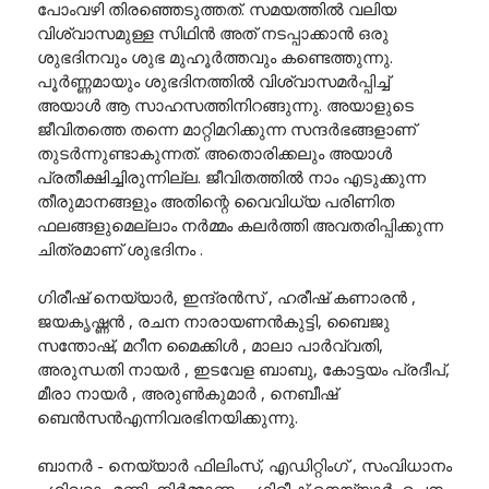
പോംവഴി തിരഞ്ഞെടുത്തത്. സമയത്തിൽ വലിയ
വിശ്വാസമുള്ള സിഥിൻ അത് നടപ്പാക്കാൻ ഒരു
ശുഭദിനവും ശുഭ മുഹൂർത്തവും കണ്ടെത്തുന്നു.
പൂർണ്ണമായും ശുഭദിനത്തിൽ വിശ്വാസമർപ്പിച്ച്
അയാൾ ആ സാഹസത്തിനിറങ്ങുന്നു. അയാളുടെ
ജീവിതത്തെ തന്നെ മാറ്റിമറിക്കുന്ന സന്ദർഭങ്ങളാണ്
തുടർന്നുണ്ടാകുന്നത്. അതൊരിക്കലും അയാൾ
പ്രതീക്ഷിച്ചിരുന്നില്ല. ജീവിതത്തിൽ നാം എടുക്കുന്ന
തീരുമാനങ്ങളും അതിന്റെ വൈവിധ്യ പരിണിത
ഫലങ്ങളുമെല്ലാം നർമ്മം കലർത്തി അവതരിപ്പിക്കുന്ന
ചിത്രമാണ് ശുഭദിനം .
ഗിരീഷ് നെയ്യാർ, ഇന്ദ്രൻസ് , ഹരീഷ് കണാരൻ ,
ജയകൃഷ്ണൻ , രചന നാരായണൻകുട്ടി, ബൈജു
സന്തോഷ്, മറീന മൈക്കിൾ , മാലാ പാർവ്വതി,
അരുന്ധതി നായർ , ഇടവേള ബാബു, കോട്ടയം പ്രദീപ്,
മീരാ നായർ , അരുൺകുമാർ , നെബീഷ്
ബെൻസൻഎന്നിവരഭിനയിക്കുന്നു.
ബാനർ - നെയ്യാർ ഫിലിംസ്, എഡിറ്റിംഗ് , സംവിധാനം
- ശിവറാം മണി, നിർമ്മാണം - ഗിരീഷ് നെയ്യാർ, രചന