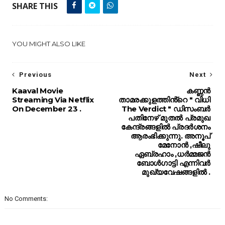
SHARE THIS
YOU MIGHT ALSO LIKE
Previous
Next
Kaaval Movie
കണ്ണൻ
Streaming Via Netflix
താമരക്കുളത്തിൻ്റെ " വിധി
On December 23 .
The Verdict " ഡിസംബർ
പതിനേഴ് മുതൽ പ്രമുഖ
കേന്ദ്രങ്ങളിൽ പ്രദർശനം
ആരംഭിക്കുന്നു. അനൂപ്
മേനോൻ ,ഷീലു
ഏബ്രഹാം ,ധർമ്മജൻ
ബോൾഗാട്ടി എന്നിവർ
മുഖ്യവേഷങ്ങളിൽ .
No Comments: