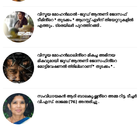
വിസ്മയ മോഹൻലാൽ -ജൂഡ് ആന്തണി ജോസഫ്
ടീമിൻ്റെ " തുടക്കം " ആഗസ്റ്റ് ഏഴിന് തിയേറ്ററുകളിൽ
എത്തും . ട്രെയിലർ പുറത്തിറങ്ങി .
വിസ്മയ മോഹൻലാലിൻ്റെ മികച്ച അഭിനയ
മികവുമായി ജൂഡ് ആന്തണി ജോസഫിൻ്റെ
മോട്ടിവേഷണൽ ത്രില്ലറാണ് " തുടക്കം " .
സംവിധായകൻ ആദി ബാലകൃഷ്ണൻ്റെ അമ്മ റിട്ട. ടീച്ചർ
വി.എസ്. രാജമ്മ (76) അന്തരിച്ചു .