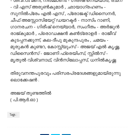
- വി എസ് അരുൺകുമാർ , ഛായാഗ്രഹണം -
സുനിൽപ്രേം എൽ എസ് , പ്രോജക്ട് ഡിസൈനർ,
ചീഫ് അസ്സോസിയേറ്റ് ഡയറക്ടർ - നാസിം റാണി,
ഗാനരചന - ഗിരീഷ് നെയ്യാർ, സംഗീതം - അർജുൻ
രാജ്കുമാർ , പ്രൊഡക്ഷൻ കൺട്രോളർ - രാജീവ്
കുടപ്പനക്കുന്ന്, കല-ദീപു മുകുന്ദപുരം , ചമയം -
മുരുകൻ കുണ്ടറ, കോസ്റ്റ്യുംസ് - അജയ് എൽ കൃഷ്ണ,
ഡിസൈൻസ് - ജോണി ഫ്രെയിംസ്, സ്റ്റിൽസ് -
മൃതുൽ വിശ്വനാഥ്, വിൻസിലോപ്പസ്, ധനിൽകൃഷ്ണ.
തിരുവനന്തപുരവും പരിസരപ്രദേശങ്ങളുമായിരുന്നു
ലൊക്കേഷൻ .
അജയ് തുണ്ടത്തിൽ
( പി.ആർ.ഓ )
Tags :