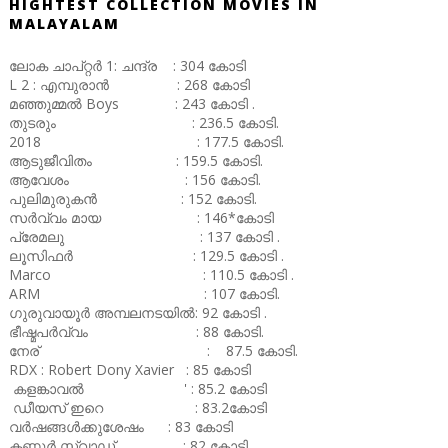
HIGHTEST COLLECTION MOVIES IN
MALAYALAM
ലോക ചാപ്റ്റർ 1: ചന്ദ്ര : 304 കോടി
L 2 : എമ്പുരാൻ : 268 കോടി
മഞ്ഞുമ്മൽ Boys : 243 കോടി .
തുടരും : 236.5 കോടി.
2018 : 177.5 കോടി.
ആടുജീവിതം : 159.5 കോടി.
ആവേശം : 156 കോടി.
പുലിമുരുകൻ : 152 കോടി.
സർവ്വം മായ : 146*കോടി
പ്രേമലു : 137 കോടി .
ലൂസിഫർ : 129.5 കോടി .
Marco : 110.5 കോടി .
ARM : 107 കോടി.
ഗുരുവായൂർ അമ്പലനടയിൽ: 92 കോടി .
ഭീഷ്മപർവ്വം : 88 കോടി.
നേര് : 87.5 കോടി.
RDX : Robert Dony Xavier : 85 കോടി
കളങ്കാവൽ ' : 85.2 കോടി
ഡീയസ് ഇറെ : 83.2കോടി
വർഷങ്ങൾക്കുശേഷം : 83 കോടി
കണ്ണൂർ സ്ക്വാഡ് : 82 കോടി .