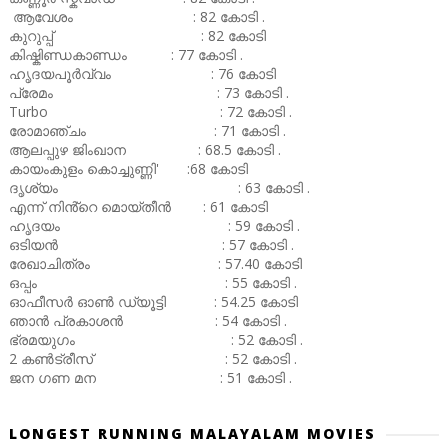
ആവേശം : 82 കോടി .
കുറുപ്പ് : 82 കോടി
കിഷ്കിണ്ഡകാണ്ഡം : 77 കോടി .
ഹൃദയപൂർവ്വം : 76 കോടി
പ്രേമം : 73 കോടി .
Turbo : 72 കോടി .
രോമാഞ്ചം : 71 കോടി .
ആലപ്പുഴ ജിംഖാന : 68.5 കോടി .
കായംകുളം കൊച്ചുണ്ണി' :68 കോടി
ദൃശ്യം : 63 കോടി .
എന്ന് നിൻ്റെ മൊയ്തീൻ : 61 കോടി
ഹൃദയം : 59 കോടി .
ഒടിയൻ : 57 കോടി .
രേഖാചിത്രം : 57.40 കോടി
ഒപ്പം : 55 കോടി .
ഓഫീസർ ഓൺ ഡ്യൂട്ടി : 54.25 കോടി
ഞാൻ പ്രകാശൻ : 54 കോടി .
ഭ്രമയുഗം : 52 കോടി .
2 കൺട്രീസ് : 52 കോടി .
ജന ഗണ മന : 51 കോടി .
LONGEST RUNNING MALAYALAM MOVIES