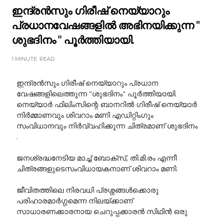
ഇന്ദ്രൻസും ഗിരീഷ് നെയ്യാറും
പ്രധാനവേഷങ്ങളിൽ അഭിനയിക്കുന്ന "
ശുഭദിനം " പൂർത്തിയായി.
1 MINUTE
READ
ഇന്ദ്രൻസും ഗിരീഷ് നെയ്യാറും പ്രധാന
വേഷങ്ങളിലെത്തുന്ന "ശുഭദിനം" പൂർത്തിയായി.
നെയ്യാർ ഫിലിംസിന്റെ ബാനറിൽ ഗിരീഷ് നെയ്യാർ
നിർമ്മാണവും ശിവറാം മണി എഡിറ്റിംഗും
സംവിധാനവും നിർവ്വഹിക്കുന്ന ചിത്രമാണ് ശുഭദിനം
.
ജനശ്രദ്ധനേടിയ മാച്ച് ബോക്സ്, തി.മി.രം എന്നീ
ചിത്രങ്ങളുടെസംവിധായകനാണ് ശിവറാം മണി.
ജീവിതത്തിലെ നിരവധി പ്രശ്നങ്ങൾക്കൊരു
പരിഹാരമാർഗ്ഗമെന്ന നിലയ്ക്കാണ്
സാധാരണക്കാരനായ ചെറുപ്പക്കാരൻ സിഥിൻ ഒരു