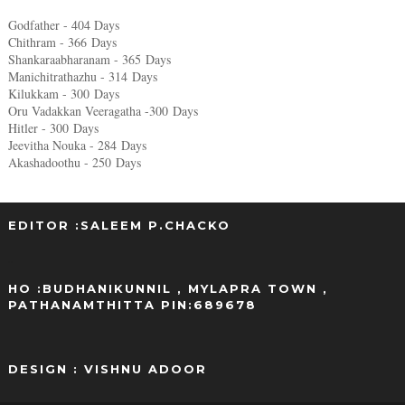
Godfather - 404 Days
Chithram - 366
Days
Shankaraabharanam - 365
Days
Manichitrathazhu - 314
Days
Kilukkam - 300
Days
Oru Vadakkan Veeragatha -300
Days
Hitler - 300
Days
Jeevitha Nouka - 284
Days
Akashadoothu - 250
Days
EDITOR :SALEEM P.CHACKO
..
HO :BUDHANIKUNNIL , MYLAPRA TOWN ,
PATHANAMTHITTA PIN:689678
DESIGN : VISHNU ADOOR