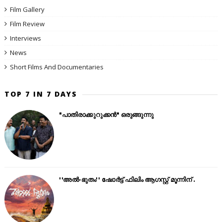
Film Gallery
Film Review
Interviews
News
Short Films And Documentaries
TOP 7 IN 7 DAYS
"പാതിരാക്കുറുക്കൻ" ഒരുങ്ങുന്നു
''അൽ-ഭുതം'' ഷോർട്ട് ഫിലിം ആഗസ്റ്റ് മൂന്നിന് .