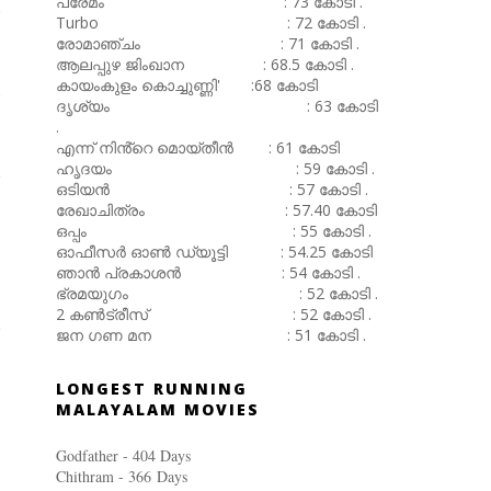
പ്രേമം : 73 കോടി .
Turbo : 72 കോടി .
രോമാഞ്ചം : 71 കോടി .
ആലപ്പുഴ ജിംഖാന : 68.5 കോടി .
കായംകുളം കൊച്ചുണ്ണി' :68 കോടി
ദൃശ്യം : 63 കോടി
.
എന്ന് നിൻ്റെ മൊയ്തീൻ : 61 കോടി
ഹൃദയം : 59 കോടി .
ഒടിയൻ : 57 കോടി .
രേഖാചിത്രം : 57.40 കോടി
ഒപ്പം : 55 കോടി .
ഓഫീസർ ഓൺ ഡ്യൂട്ടി : 54.25 കോടി
ഞാൻ പ്രകാശൻ : 54 കോടി .
ഭ്രമയുഗം : 52 കോടി .
2 കൺട്രീസ് : 52 കോടി .
ജന ഗണ മന : 51 കോടി .
LONGEST RUNNING
MALAYALAM MOVIES
Godfather - 404 Days
Chithram - 366
Days