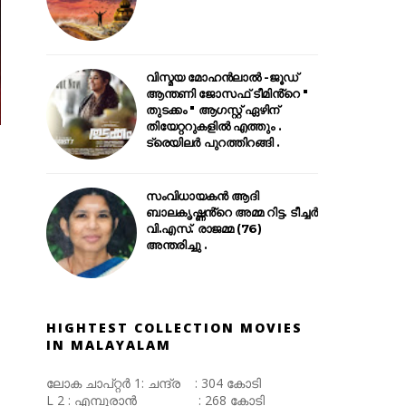
വിസ്മയ മോഹൻലാൽ -ജൂഡ്
ആന്തണി ജോസഫ് ടീമിൻ്റെ "
തുടക്കം " ആഗസ്റ്റ് ഏഴിന്
തിയേറ്ററുകളിൽ എത്തും .
ട്രെയിലർ പുറത്തിറങ്ങി .
സംവിധായകൻ ആദി
ബാലകൃഷ്ണൻ്റെ അമ്മ റിട്ട. ടീച്ചർ
വി.എസ്. രാജമ്മ (76)
അന്തരിച്ചു .
HIGHTEST COLLECTION MOVIES
IN MALAYALAM
ലോക ചാപ്റ്റർ 1: ചന്ദ്ര : 304 കോടി
L 2 : എമ്പുരാൻ : 268 കോടി