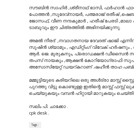
സൗബിൻ സാഹിർ ,ശ്രീനാഥ് ഭാസി, ഫർഹാൻ ഫാസി
പോത്തൻ ,സുദേവ്നായർ, പത്മരാജ് രതീഷ് ,ഷെബി
ജോസഫ്, വീണ നന്ദകുമാർ , ഹരീഷ് പേരടി ,മാലാ 
ടാബുവും ഈ ചിത്രത്തിൽ അഭിനയിക്കുന്നു.
അമൽ നീരദ് ,നവാഗതനായ ദേവദത് ഷാജി എന്നിവ
സുഷിൻ ശ്യാമും , എഡിറ്റിംഗ് വിവേക് ഹർഷനും
ആർ. ജെ. മുരുകനും, പ്രൊഡക്ഷൻ ഡീസൈൻ സുനി
തപസ് നായകും ,ആക്ഷൻ കോറിയോഗ്രാഫി സുപ്രിം
അസോസിയേറ്റ് ഡയറ്കറാണ് .ഷഹീൻ താഹ പബ്ല്ളിസ
മമ്മൂട്ടിയുടെ കരിയറിലെ ഒരു അൾട്രാ മാസ്സ് സ്റ്റൈലി
പുറത്തു വിട്ടു കൊണ്ടുള്ള ഇതിന്റെ മാസ്സ് ഫസ്റ്റ് ല
ചെയ്യുകയും വമ്പൻ ഹിറ്റായി മാറുകയും ചെയ്തിര
സലിം പി. ചാക്കോ .
cpk desk .
Tags :