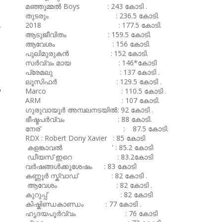
മഞ്ഞുമ്മൽ Boys : 243 കോടി .
തുടരും : 236.5 കോടി.
ു
2018 : 177.5 കോടി.
ആടുജീവിതം : 159.5 കോടി.
ആവേശം : 156 കോടി.
പുലിമുരുകൻ : 152 കോടി.
സർവ്വം മായ : 146*കോടി
പ്രേമലു : 137 കോടി .
ലൂസിഫർ : 129.5 കോടി .
ം
Marco : 110.5 കോടി .
ARM : 107 കോടി.
ഗുരുവായൂർ അമ്പലനടയിൽ: 92 കോടി .
ഭീഷ്മപർവ്വം : 88 കോടി.
നേര് : 87.5 കോടി.
RDX : Robert Dony Xavier : 85 കോടി
കളങ്കാവൽ ' : 85.2 കോടി
ഡീയസ് ഇറെ : 83.2കോടി
വർഷങ്ങൾക്കുശേഷം : 83 കോടി
കണ്ണൂർ സ്ക്വാഡ് : 82 കോടി .
ആവേശം : 82 കോടി .
കുറുപ്പ് : 82 കോടി
കിഷ്കിണ്ഡകാണ്ഡം : 77 കോടി .
ഹൃദയപൂർവ്വം : 76 കോടി