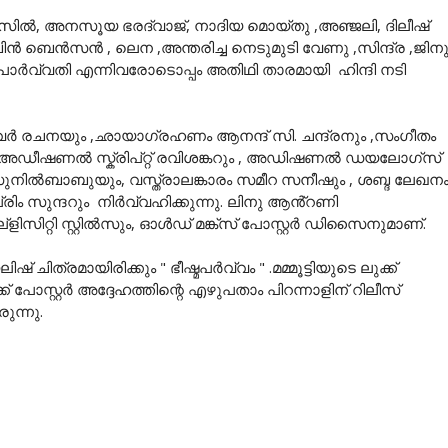
ൽ, അനസൂയ ഭരദ്വാജ്, നാദിയ മൊയ്തു ,അഞ്ജലി, ദിലീഷ്
ൻ ബെൻസൻ , ലെന ,അന്തരിച്ച നെടുമുടി വേണു ,സിന്ദ്ര ,ജിന
പാർവ്വതി എന്നിവരോടൊപ്പം അതിഥി താരമായി ഹിന്ദി നടി
ർ രചനയും ,ഛായാഗ്രഹണം ആനന്ദ് സി. ചന്ദ്രനും ,സംഗീതം
 , അഡീഷണൽ സ്ക്രിപ്റ്റ് രവിശങ്കറും , അഡിഷണൽ ഡയലോഗ്സ്
ൽബാബുയും, വസ്ത്രാലങ്കാരം സമീറ സനീഷും , ശബ്ദ ലേഖന
 സുന്ദറും നിർവ്വഹിക്കുന്നു. ലിനു ആൻ്റണി
ിറ്റി സ്റ്റിൽസും, ഓൾഡ് മങ്ക്സ് പോസ്റ്റർ ഡിസൈനുമാണ്.
ഷ് ചിത്രമായിരിക്കും " ഭീഷ്മപർവ്വം " .മമ്മൂട്ടിയുടെ ലുക്ക്
ുക്ക് പോസ്റ്റർ അദ്ദേഹത്തിന്റെ എഴുപതാം പിറന്നാളിന് റിലീസ്
ുന്നു.