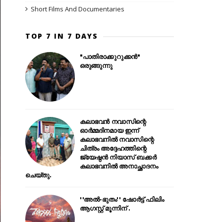
Short Films And Documentaries
TOP 7 IN 7 DAYS
"പാതിരാക്കുറുക്കൻ"
ഒരുങ്ങുന്നു
കലാഭവൻ നവാസിന്റെ
ഓർമ്മദിനമായ ഇന്ന്
കലാഭവനിൽ നവാസിന്റെ
ചിത്രം അദ്ദേഹത്തിന്റെ
ജ്യേഷ്ഠൻ നിയാസ് ബക്കർ
കലാഭവനിൽ അനാച്ഛാദനം
ചെയ്തു.
''അൽ-ഭുതം'' ഷോർട്ട് ഫിലിം
ആഗസ്റ്റ് മൂന്നിന് .