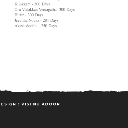
Kilukkam - 300
Days
Oru Vadakkan Veeragatha -300
Days
Hitler - 300
Days
Jeevitha Nouka - 284
Days
Akashadoothu - 250
Days
DESIGN : VISHNU ADOOR