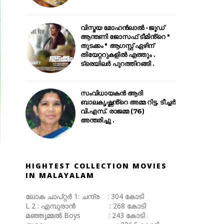
വിസ്മയ മോഹൻലാൽ -ജൂഡ്
ആന്തണി ജോസഫ് ടീമിൻ്റെ "
തുടക്കം " ആഗസ്റ്റ് ഏഴിന്
തിയേറ്ററുകളിൽ എത്തും .
ട്രെയിലർ പുറത്തിറങ്ങി .
സംവിധായകൻ ആദി
ബാലകൃഷ്ണൻ്റെ അമ്മ റിട്ട. ടീച്ചർ
വി.എസ്. രാജമ്മ (76)
അന്തരിച്ചു .
HIGHTEST COLLECTION MOVIES
IN MALAYALAM
ലോക ചാപ്റ്റർ 1: ചന്ദ്ര : 304 കോടി
L 2 : എമ്പുരാൻ : 268 കോടി
മഞ്ഞുമ്മൽ Boys : 243 കോടി .