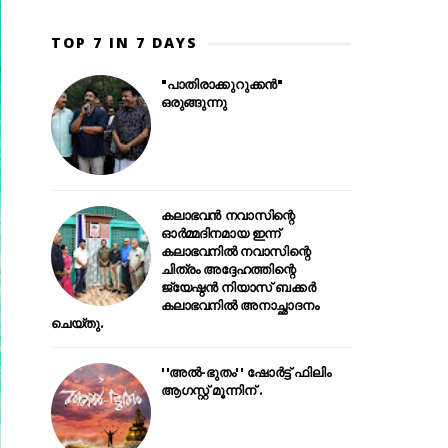
TOP 7 IN 7 DAYS
"പാതിരാക്കുറുക്കൻ"
ഒരുങ്ങുന്നു
കലാഭവൻ നവാസിന്റെ
ഓർമ്മദിനമായ ഇന്ന്
കലാഭവനിൽ നവാസിന്റെ
ചിത്രം അദ്ദേഹത്തിന്റെ
ജ്യേഷ്ഠൻ നിയാസ് ബക്കർ
കലാഭവനിൽ അനാച്ഛാദനം
ചെയ്തു.
''അൽ-ഭുതം'' ഷോർട്ട് ഫിലിം
ആഗസ്റ്റ് മൂന്നിന് .