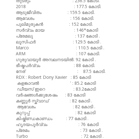
തുടരും : 236.5 കോടി.
2018 : 177.5 കോടി.
ആടുജീവിതം : 159.5 കോടി.
ആവേശം : 156 കോടി.
പുലിമുരുകൻ : 152 കോടി.
സർവ്വം മായ : 146*കോടി
പ്രേമലു : 137 കോടി .
ലൂസിഫർ : 129.5 കോടി .
Marco : 110.5 കോടി .
ARM : 107 കോടി.
ഗുരുവായൂർ അമ്പലനടയിൽ: 92 കോടി .
ഭീഷ്മപർവ്വം : 88 കോടി.
നേര് : 87.5 കോടി.
RDX : Robert Dony Xavier : 85 കോടി
കളങ്കാവൽ ' : 85.2 കോടി
ഡീയസ് ഇറെ : 83.2കോടി
വർഷങ്ങൾക്കുശേഷം : 83 കോടി
കണ്ണൂർ സ്ക്വാഡ് : 82 കോടി .
ആവേശം : 82 കോടി .
കുറുപ്പ് : 82 കോടി
കിഷ്കിണ്ഡകാണ്ഡം : 77 കോടി .
ഹൃദയപൂർവ്വം : 76 കോടി
പ്രേമം : 73 കോടി .
Turbo : 72 കോടി .