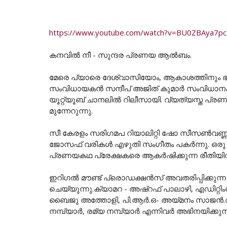
https://www.youtube.com/watch?v=BU0ZBAya7pc
കനവിൽ നീ - സുന്ദര പ്രണയ ആൽബം.
മേരെ പ്യാരെ ദേശ്വാസിയോം, ആകാശത്തിനും ഭൂ
സംവിധായകൻ സന്ദീപ് അജിത് കുമാർ സംവിധാ
യൂറ്റ്യൂബ് ചാനലിൽ റിലീസായി. വ്യത്യസ്ത 
മുന്നേറുന്നു.
സീ കേരളം സരിഗമപ റിയാലിറ്റി ഷോ സീസൺവണ്ണില
ജോസഫ്‌ വരികൾ എഴുതി സംഗീതം പകർന്നു. ഒരു 
പ്രണയകഥ പ്രേക്ഷകരെ ആകർഷിക്കുന്ന രീതിയിൽ സ
ഇറിഗൽ മൗണ്ട് പ്രൊഡക്ഷൻസ് അവതരിപ്പിക്കുന്
ചെയ്യുന്നു.ക്യാമറ - അഷ്റഫ് പാലാഴി, എഡിറ്റിം
ബൈജു അത്തോളി, പി.ആർ.ഒ- അയ്മനം സാജൻ.
നമ്പ്യാർ, രമ്യ നമ്പ്യാർ എന്നിവർ അഭിനയിക്കുന്