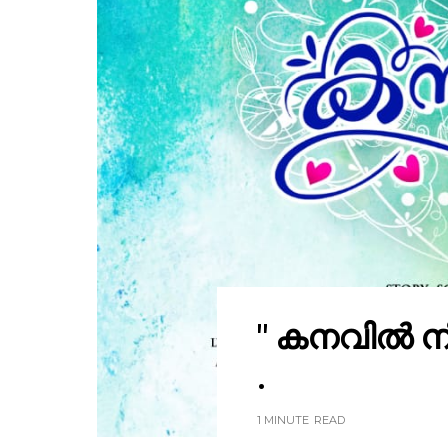
" കനവിൽ ന
.
1 MINUTE
READ