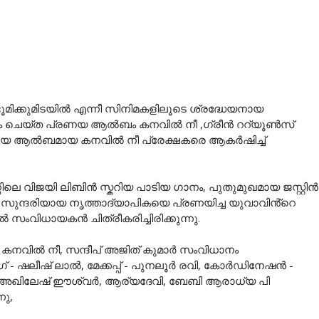
മിക്കുമിടയിൽ എന്നീ സിനിമകളിലൂടെ ശ്രദ്ധേയനായ
നം ചെയ്ത പ്രണയ ആൽബം കനവിൽ നീ ,ഗ്രീൻ ററ്യൂൺസ്
പ്രണയ ആൽബമായ കനവിൽ നീ പ്രേക്ഷകരെ ആകർഷിച്ച്
െ വിജയി ലിബിൻ സ്കറിയ പാടിയ ഗാനം, പുതുമുഖമായ ജസ്റ്റിൻ
സുന്ദരിയായ നൃത്താദ്യാപികയെ പ്രണയിച്ച യുവാവിൻ്റെ
ംവിധായകൻ ചിത്രീകരിച്ചിരിക്കുന്നു.
ന കനവിൽ നീ, സന്ദീപ് അജിത് കുമാർ സംവിധാനം
ഗ് - ഷലീഷ് ലാൽ, മേക്കപ്പ് - പുനലൂർ രവി, കോർഡിനേഷൻ -
അഖിലേഷ് ഈശ്വർ, ആര്യദേവി, ബേബി ആരാധ്യ പി
നു,