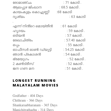
രോമാഞ്ചം : 71 കോടി .
ആലപ്പുഴ ജിംഖാന : 68.5 കോടി .
കായംകുളം കൊച്ചുണ്ണി' :68 കോടി
ദൃശ്യം : 63 കോടി
.
എന്ന് നിൻ്റെ മൊയ്തീൻ : 61 കോടി
ഹൃദയം : 59 കോടി .
ഒടിയൻ : 57 കോടി .
രേഖാചിത്രം : 57.40 കോടി
ഒപ്പം : 55 കോടി .
ഓഫീസർ ഓൺ ഡ്യൂട്ടി : 54.25 കോടി
ഞാൻ പ്രകാശൻ : 54 കോടി .
ഭ്രമയുഗം : 52 കോടി .
2 കൺട്രീസ് : 52 കോടി .
ജന ഗണ മന : 51 കോടി .
LONGEST RUNNING
MALAYALAM MOVIES
Godfather - 404 Days
Chithram - 366
Days
Shankaraabharanam - 365
Days
Manichitrathazhu - 314
Days