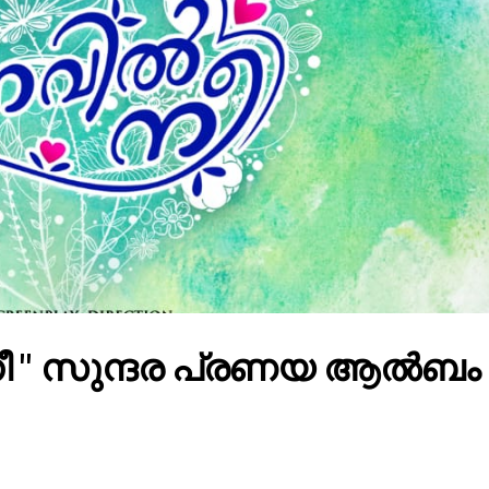
ീ " സുന്ദര പ്രണയ ആൽബം